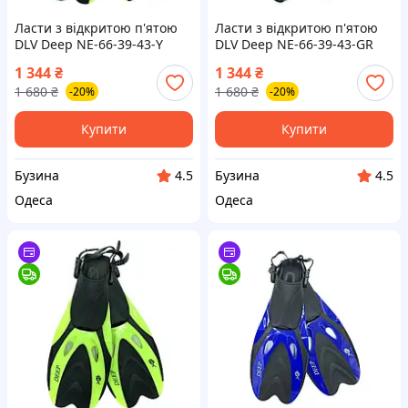
Ласти з відкритою п'ятою
Ласти з відкритою п'ятою
DLV Deep NE-66-39-43-Y
DLV Deep NE-66-39-43-GR
розмір SM/MD 39-43
розмір SM/MD 39-43 сірі
1 344
₴
1 344
₴
салатовий buzyna
buzyna
1 680
₴
1 680
₴
-20%
-20%
Купити
Купити
Бузина
Бузина
4.5
4.5
Одеса
Одеса