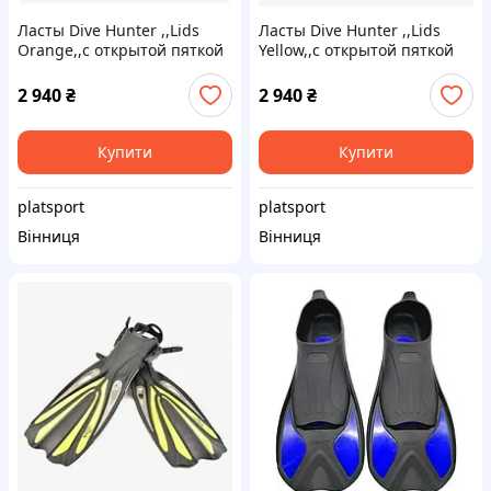
Ласты Dive Hunter ,,Lids
Ласты Dive Hunter ,,Lids
Orange,,с открытой пяткой
Yellow,,с открытой пяткой
под босую ногу, носок или
под босую ногу, носок или
...
...
2 940
₴
2 940
₴
Купити
Купити
platsport
platsport
Вінниця
Вінниця