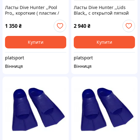
Ласты Dive Hunter ,,Pool
Ласты Dive Hunter ,,Lids
Pro,, короткие ( пластик /
Black,, с открытой пяткой
резина ) для плавания на ...
под босую ногу, носок или
...
1 350
₴
2 940
₴
Купити
Купити
platsport
platsport
Вінниця
Вінниця