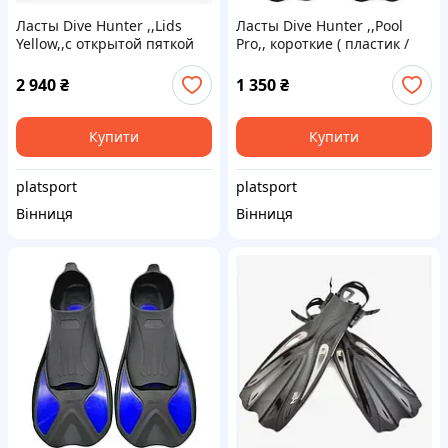
Ласты Dive Hunter ,,Lids
Ласты Dive Hunter ,,Pool
Yellow,,с открытой пяткой
Pro,, короткие ( пластик /
под босую ногу, носок или
резина ) для плавания на ...
...
2 940
₴
1 350
₴
Купити
Купити
platsport
platsport
Вінниця
Вінниця