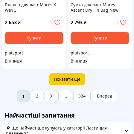
Галоша для ласт Mares X-
Сумка для ласт Mares
WING
Ascent Dry Fin Bag New
2 653
₴
2 793
₴
Купити
Купити
platsport
platsport
Вінниця
Вінниця
Показати ще
2
3
334
Вперед
1
...
Найчастіші запитання
🔎 Що найчастіше купують у категорії Ласти для
плавання?