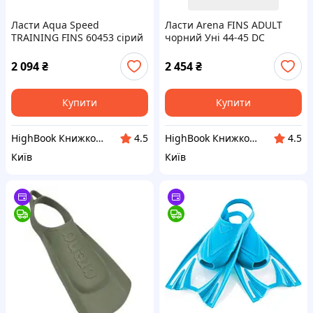
Ласти Aqua Speed
Ласти Arena FINS ADULT
TRAINING FINS 60453 сірий
чорний Уні 44-45 DC
Уні 41-42 DC
2 094
₴
2 454
₴
Купити
Купити
HighBook Книжкова крамниця
HighBook Книжкова крамниця
4.5
4.5
Київ
Київ