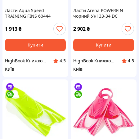
Ласти Aqua Speed
Ласти Arena POWERFIN
TRAINING FINS 60444
чорний Уні 33-34 DC
брудно-синій Уні 33-34 DC
1 913
₴
2 902
₴
Купити
Купити
HighBook Книжкова крамниця
HighBook Книжкова крамниця
4.5
4.5
Київ
Київ