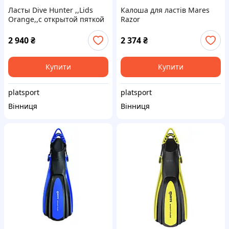
Ласты Dive Hunter ,,Lids
Калоша для ластів Mares
Orange,,с открытой пяткой
Razor
под босую ногу, носок или
...
2 940
₴
2 374
₴
Купити
Купити
platsport
platsport
Вінниця
Вінниця