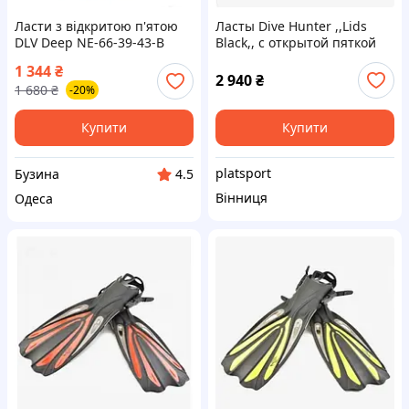
Ласти з відкритою п'ятою
Ласты Dive Hunter ,,Lids
DLV Deep NE-66-39-43-B
Black,, с открытой пяткой
розмір SM/MD 39-43 сині
под босую ногу, носок или
1 344
₴
buzyna
...
2 940
₴
1 680
₴
-20%
Купити
Купити
platsport
Бузина
4.5
Вінниця
Одеса