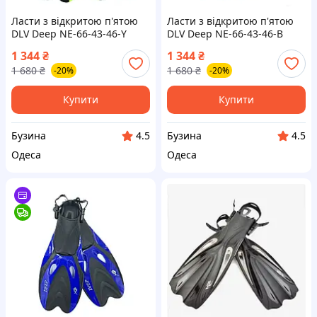
Ласти з відкритою п'ятою
Ласти з відкритою п'ятою
DLV Deep NE-66-43-46-Y
DLV Deep NE-66-43-46-B
розмір L/XL 43-46 салатові
розмір L/XL 43-46 сині
1 344
₴
1 344
₴
buzyna
buzyna
1 680
₴
1 680
₴
-20%
-20%
Купити
Купити
Бузина
Бузина
4.5
4.5
Одеса
Одеса