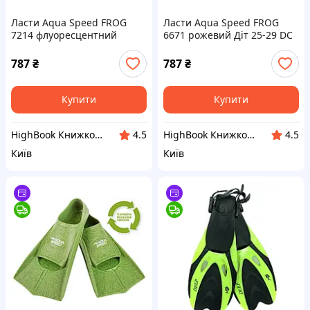
Ласти Aqua Speed FROG
Ласти Aqua Speed FROG
7214 флуоресцентний
6671 рожевий Діт 25-29 DC
жовтий Діт 25-29 DC
787
₴
787
₴
Купити
Купити
HighBook Книжкова крамниця
HighBook Книжкова крамниця
4.5
4.5
Київ
Київ