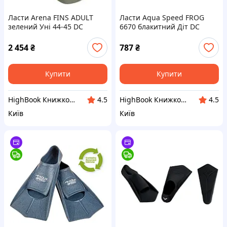
Ласти Arena FINS ADULT
Ласти Aqua Speed FROG
зелений Уні 44-45 DC
6670 блакитний Діт DC
2 454
₴
787
₴
Купити
Купити
HighBook Книжкова крамниця
HighBook Книжкова крамниця
4.5
4.5
Київ
Київ