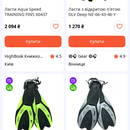
Ласти Aqua Speed
Ласти з відкритою п'ятою
TRAINING FINS 60437
DLV Deep NE-66-43-46-Y
зелений Уні DC
розмір L/XL 43-46 салатові
2 094
₴
1 270
₴
Купити
Купити
HighBook Книжкова крамниця
🟣🎧 Gear 🟣🎧
4.5
4.9
Київ
Вінниця