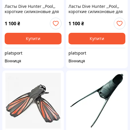
Ласты Dive Hunter ,,Pool,,
Ласты Dive Hunter ,,Pool,,
короткие силиконовые для
короткие силиконовые для
плавания на босую ногу
плавания на босую ногу
1 100
₴
1 100
₴
Купити
Купити
platsport
platsport
Вінниця
Вінниця