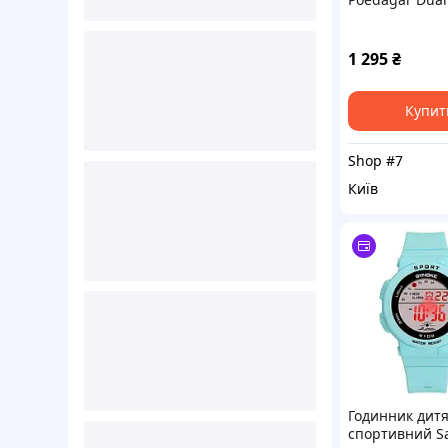
1 295
₴
Купит
Shop #7
Київ
Годинник дит
спортивний S