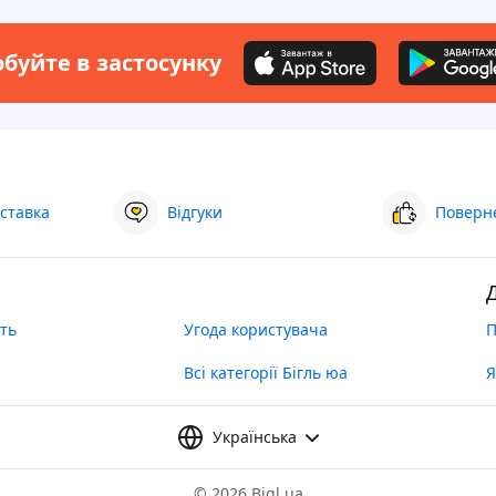
буйте в застосунку
ставка
Відгуки
Поверне
ть
Угода користувача
П
Всі категорії Бігль юа
Я
Українська
©
2026 Bigl.ua