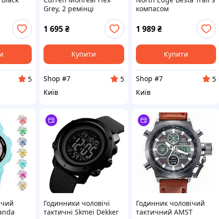
Grey, 2 ремінці
компасом
1 695
₴
1 989
₴
и
Купити
Купити
Shop #7
Shop #7
5
5
5
Київ
Київ
ячий
Годинники чоловічі
Годинник чоловічий
anda
тактичні Skmei Dekker
тактичний AMST