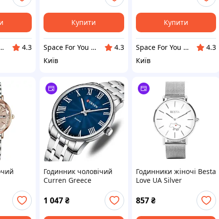
и
Купити
Купити
For You UA - STORE
Space For You UA - STORE
Space For You UA - STORE
4.3
4.3
4.3
Київ
Київ
очий
Годинник чоловічий
Годинники жіночі Besta
Curren Greece
Love UA Silver
1 047
₴
857
₴