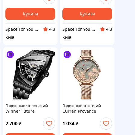
Купити
Купити
Space For You UA - STORE
Space For You UA - STORE
4.3
4.3
Київ
Київ
Годинник чоловічий
Годинник жіночий
Winner Future
Curren Provance
2 700
₴
1 034
₴