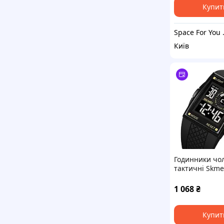
Купит
Space 
Київ
Годинники чол
тактичні Skme
1 068
₴
Купит