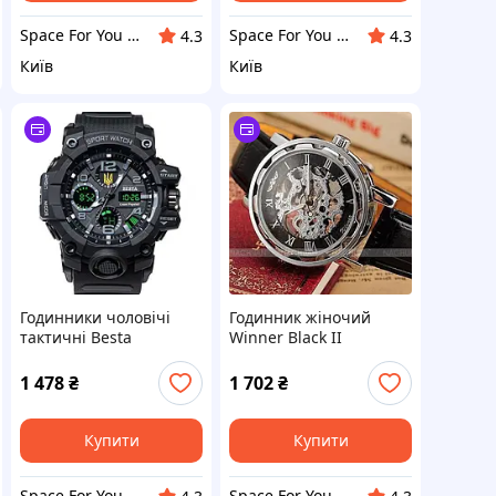
Space For You UA - STORE
Space For You UA - STORE
4.3
4.3
Київ
Київ
Годинники чоловічі
Годинник жіночий
тактичні Besta
Winner Black II
Peremoga
1 478
₴
1 702
₴
Купити
Купити
Space For You UA - STORE
Space For You UA - STORE