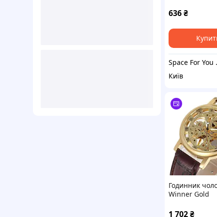
Mint
636
₴
Купит
Space 
Київ
Годинник чол
Winner Gold
1 702
₴