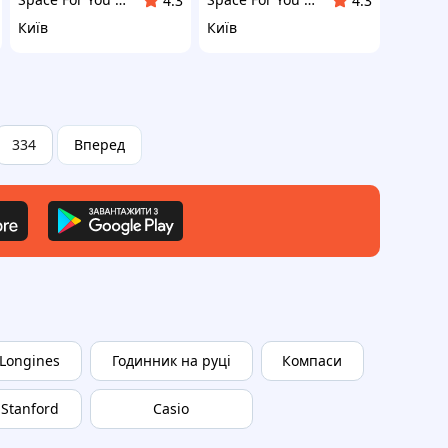
4.3
4.3
Київ
Київ
334
Вперед
Longines
Годинник на руці
Компаси
Stanford
Casio