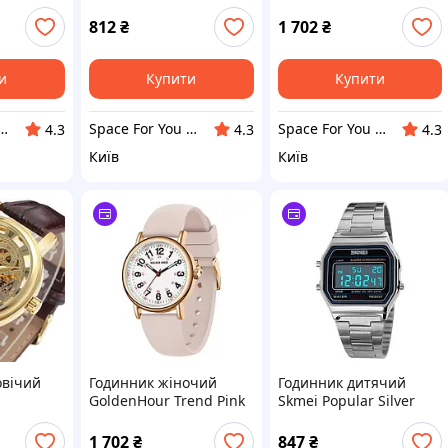
New
Mountain
812
₴
1 702
₴
и
Купити
Купити
For You UA - STORE
Space For You UA - STORE
Space For You UA - STORE
4.3
4.3
4.3
Київ
Київ
овічий
Годинник жіночий
Годинник дитячий
GoldenHour Trend Pink
Skmei Popular Silver
1123S для дітей від 8
років
1 702
₴
847
₴