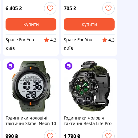
фірм. шкіряній
подарунок
коробочці
6 405
₴
705
₴
Купити
Купити
Space For You UA - STORE
Space For You UA - STORE
4.3
4.3
Київ
Київ
Годинники чоловічі
Годинники чоловічі
тактичні Skmei Neon 10
тактичні Besta Life Pro
Bar
з компасом
990
₴
1 790
₴