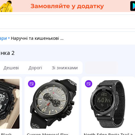
уари
•
Наручні та кишенькові годинники
нка 2
Дешеві
Дорогі
Зі знижками
 Black
Curren Monreal Flex
North Edge Besta Trail з