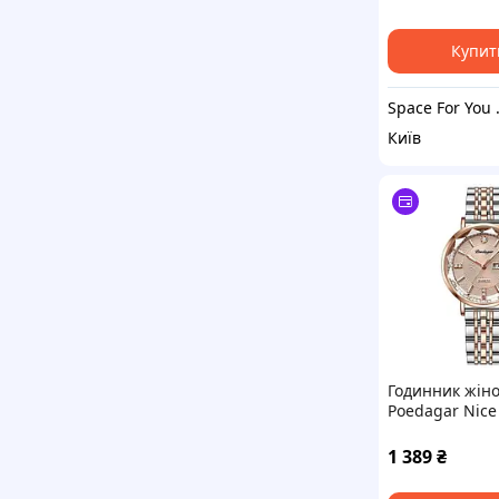
Купит
Space 
Київ
Годинник жін
Poedagar Nice
1 389
₴