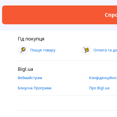
Спро
Гід покупця
Пошук товару
Оплата та до
Bigl.ua
Вебмайстрам
Конфіденційніс
Бонусна Програма
Про Bigl.ua