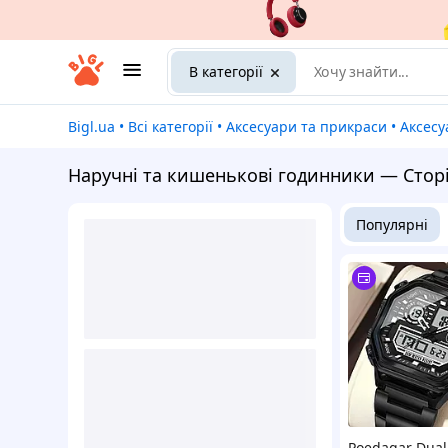
В категорії
Bigl.ua
•
Всі категорії
•
Аксесуари та прикраси
•
Аксес
Наручні та кишенькові годинники — Сторі
Популярні
Poedagar Dual