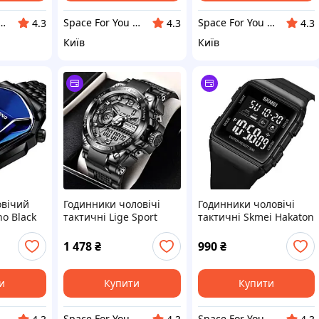
For You UA - STORE
Space For You UA - STORE
Space For You UA - STORE
4.3
4.3
4.3
Київ
Київ
овічий
Годинники чоловічі
Годинники чоловічі
o Black
тактичні Lige Sport
тактичні Skmei Hakaton
Pro
1 478
₴
990
₴
и
Купити
Купити
For You UA - STORE
Space For You UA - STORE
Space For You UA - STORE