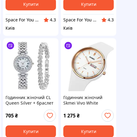
Купити
Купити
Space For You UA - STORE
Space For You UA - STORE
4.3
4.3
Київ
Київ
Годинник жіночий CL
Годинник жіночий
Queen Silver + браслет
Skmei Vivo White
у подарунок
705
₴
1 275
₴
Купити
Купити