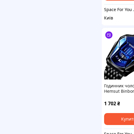
Space 
Київ
Годинник чол
Hemsut Binbon
1 702
₴
Купит
Space 