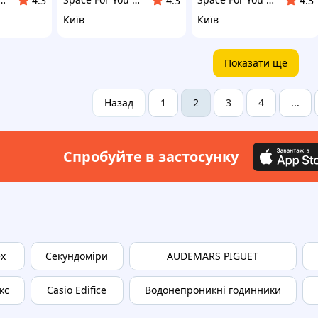
4.3
4.3
4.3
Київ
Київ
Показати ще
Назад
1
3
4
2
...
Спробуйте в застосунку
ex
Секундоміри
AUDEMARS PIGUET
кс
Casio Edifice
Водонепроникні годинники