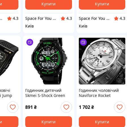
и
Купити
Купити
For You UA - STORE
Space For You UA - STORE
Space For You UA - STORE
4.3
4.3
4.3
Київ
Київ
овічі
Годинник дитячий
Годинник чоловічий
i Jump
Skmei S-Shock Green
Naviforce Rocket
0931для дітей від 12
років
891
₴
1 702
₴
и
Купити
Купити