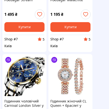
1 495
₴
1 195
₴
Купити
Купити
Shop #7
Shop #7
5
5
Київ
Київ
Годинник чоловічий
Годинник жіночий CL
Carnival London Silver у
Queen + браслет у