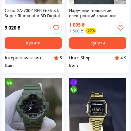
Casio GA-700-1BER G-Shock
Наручний чоловічий
Super Illuminator 3D Digital
електронний годинник
Casio Retro illuminator
1 095
₴
(10021110)
9 020
₴
1 500
₴
-27%
Купити
Купити
Інтернет-магазин OCEAN TIME
Hruzi Shop
5
4.9
Київ
Київ