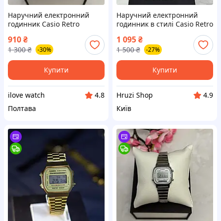
Наручний електронний
Наручний електронний
годинник Casio Retro
годинник в стилі Casio Retro
illuminator (5005)
illuminator (1002050)
910
₴
1 095
₴
1 300
₴
1 500
₴
-30%
-27%
Купити
Купити
ilove watch
Hruzi Shop
4.8
4.9
Полтава
Київ