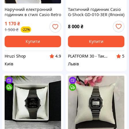
Наручний електронний
Тактичний годинник Casio
годинник в стилi Casio Retro
G-Shock GD-010-3ER (Японія)
illuminator (100206)
ударостійкий, Super
1 170
₴
Illuminator LED, Олива
8 000
₴
1 500
₴
-22%
Купити
Купити
Hruzi Shop
PLATFORM 30 - Тактичні аксесуари та тюнінг нового покоління
4.9
5
Київ
Львів