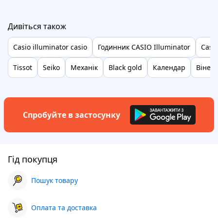
Дивіться також
Casio illuminator casio
Годинник CASIO Illuminator
Casio
Tissot
Seiko
Механік
Black gold
Календар
Вінер
Спробуйте в застосунку
Гід покупця
Пошук товару
Оплата та доставка