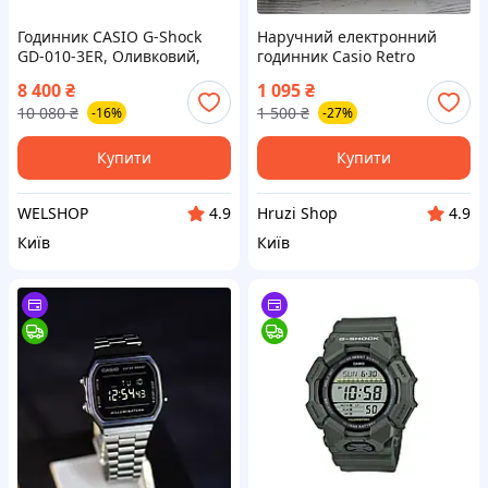
Годинник CASIO G-Shock
Наручний електронний
GD-010-3ER, Оливковий,
годинник Casio Retro
Біопластик, 20 ATM, 65 г,
illuminator (1002110)
8 400
₴
1 095
₴
Super Illuminator.
10 080
₴
1 500
₴
-16%
-27%
Купити
Купити
WELSHOP
Hruzi Shop
4.9
4.9
Київ
Київ