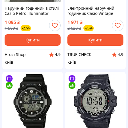
Наручний годинник в стилі
Електронний наручний
Casio Retro illuminator
годинник Casio Vintage
(10020710)
A168WA-1 з підсвіткою
1 095
₴
1 971
₴
Illuminator колір black
1 500
₴
2 628
₴
-27%
-25%
Купити
Купити
Hruzi Shop
TRUE CHECK
4.9
4.9
Київ
Київ