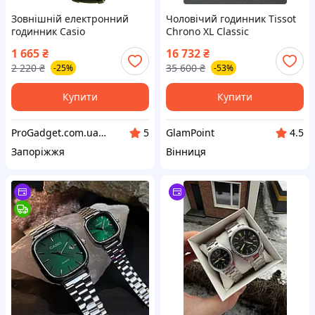
Зовнішній електронний
Чоловічий годинник Tissot
годинник Casio
Chrono XL Classic
ILLUMINATOR AE-1000W-3AV
T116.617.11.092.00
1 665
₴
16 732
₴
Годинник із
2 220
₴
35 600
₴
-25%
-53%
вологозахисною 100 м
Годинники casio з
гарантією
Купити
Купити
ProGadget.com.ua - Ваш СВІТ персональної електроніки!
GlamPoint
5
4.5
Запоріжжя
Вінниця