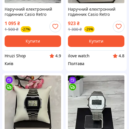
Наручний електронний
Наручний електронний
годинник Casio Retro
годинник Casio Retro
illuminator (1002111)
illuminator (5006)
1 095
₴
923
₴
1 500
₴
1 300
₴
-27%
-29%
Купити
Купити
Hruzi Shop
ilove watch
4.9
4.8
Київ
Полтава