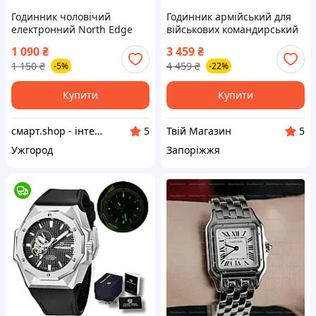
Годинник чоловічий
Годинник армійський для
електронний North Edge
військових командирський
Terrax (Green) водостійкий,
механічний чоловічий з
1 090
₴
3 459
₴
тактичний, протиударний
календарем підсвічуванням
1 150
₴
4 459
₴
-5%
-22%
і видимим механізмом
Купити
Купити
смарт.shop - інтернет магазин електроніки
Твій Магазин
5
5
Ужгород
Запоріжжя