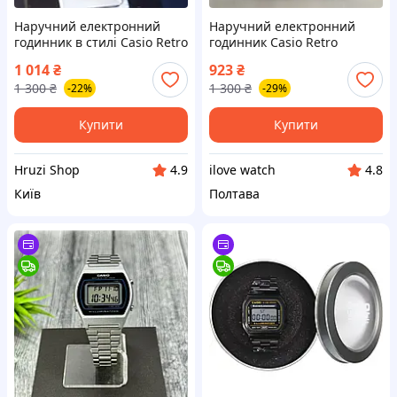
Наручний електронний
Наручний електронний
годинник в стилi Casio Retro
годинник Casio Retro
illuminator (100209)
illuminator (5007)
1 014
₴
923
₴
1 300
₴
1 300
₴
-22%
-29%
Купити
Купити
Hruzi Shop
ilove watch
4.9
4.8
Київ
Полтава