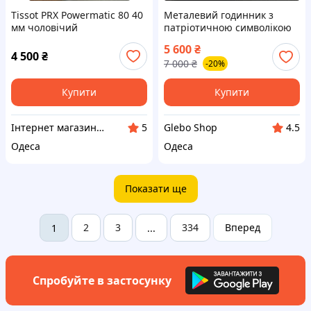
Tissot PRX Powermatic 80 40
Металевий годинник з
мм чоловічий
патріотичною символікою
швейцарський
чоловічий чорний
5 600
₴
автоматичний годинник
механічний годинник з
4 500
₴
7 000
₴
-20%
градієнт циферблат сталь
автопідзаводом Awarder
Купити
Купити
Інтернет магазин "Тік-Турбо"
Glebo Shop
5
4.5
Одеса
Одеса
Показати ще
2
3
334
Вперед
1
...
Спробуйте в застосунку