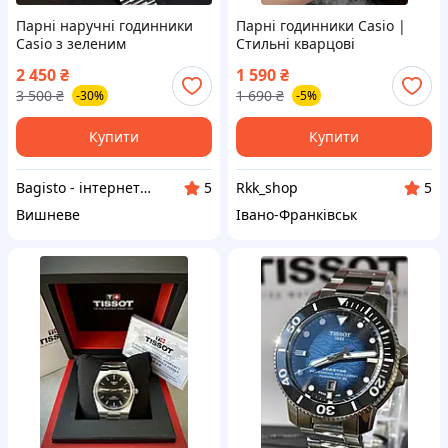
Парні наручні годинники
Парні годинники Casio |
Casio з зеленим
Стильні кварцові
циферблатом чоловічий і
годинники для пари |
2 450
₴
1 590
₴
жіночий годинник Касіо
Водозахист 3ATM |
3 500
₴
1 690
₴
-30%
-5%
Світяться в темряві
Купити
Купити
Bagisto - інтернет магазин аксесуарів
Rkk_shop
5
5
Вишневе
Івано-Франківськ