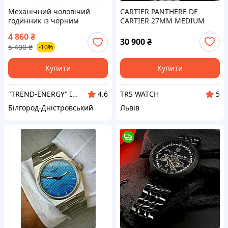
Механічний чоловічий
CARTIER PANTHERE DE
годинник із чорним
CARTIER 27MM MEDIUM
циферблатом на шкіряному
жіночий наручний
4 860
₴
ремінці водонепроникний
годинник картьє пантер
30 900
₴
5 400
₴
-10%
Pagani Design PD-YN010
Купити
Купити
"TREND-ENERGY" Інтернет-магазин аксесуарів до смартфонів та комп'ютерів
TRS WATCH
4.6
5
Білгород-Дністровський
Львів