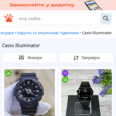
ксесуари
•
Наручні та кишенькові годинники
•
Casio Illuminator
Casio Illuminator
Фільтри
Популярні