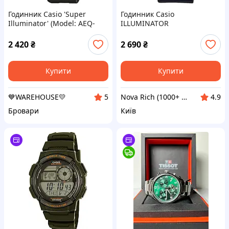
Годинник Casio 'Super
Годинник Casio
Illuminator' (Model: AEQ-
ILLUMINATOR
200W-1AVCF)
2 420
₴
2 690
₴
Купити
Купити
💙WAREHOUSE💛
Nova Rich (1000+ відгуків - Відправка в день замовлення 7 днів на тиждень - Гарантія на товари)
5
4.9
Бровари
Київ