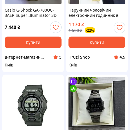
Casio G-Shock GA-700UC-
Наручний чоловічий
3AER Super Illuminator 3D
електронний годинник в
Digital 200m
стилi Casio Retro illuminator
1 170
₴
(100210)
7 440
₴
1 500
₴
-22%
Купити
Купити
Інтернет-магазин OCEAN TIME
Hruzi Shop
5
4.9
Київ
Київ