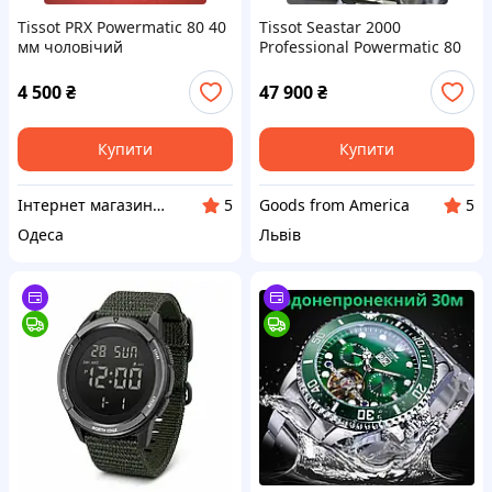
Tissot PRX Powermatic 80 40
Tissot Seastar 2000
мм чоловічий
Professional Powermatic 80
швейцарський
T120.607.11.041.01
автоматичний годинник
4 500
₴
47 900
₴
чорний циферблат сталь
Купити
Купити
Інтернет магазин "Тік-Турбо"
Goods from America
5
5
Одеса
Львів