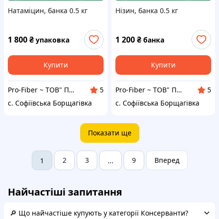
Натаміцин, банка 0.5 кг
Нізин, банка 0.5 кг
1 800
₴
1 200
₴
упаковка
банка
Купити
Купити
Pro-Fiber ~ ТОВ" Про-Файбер"
Pro-Fiber ~ ТОВ" Про-Файбер"
5
5
с. Софіївська Борщагівка
с. Софіївська Борщагівка
Показати ще
2
3
9
Вперед
1
...
Найчастіші запитання
🔎 Що найчастіше купують у категорії Консерванти?