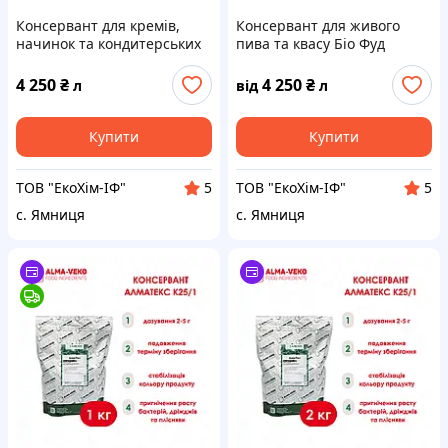
Консервант для кремів,
Консервант для живого
начинок та кондитерських
пива та квасу Біо Фуд
виробів Біо Фуд КРАФТ |
ЕНЕРДЖИ | Стабілізатор
Збільшення терміну
напоїв, збільшення терміну
4 250
₴
4 250
₴
л
від
л
придатності | 1 літр
придатності | 1 літр
Купити
Купити
ТОВ "ЕкоХім-ІФ"
ТОВ "ЕкоХім-ІФ"
5
5
с. Ямниця
с. Ямниця