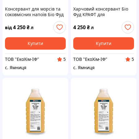
Консервант для морсів та
Харчовий консервант Біо
соковмісних напоїв Біо Фуд
Фуд КРАФТ для
ЕНЕРДЖИ ПЛЮС | 1 літр
кондитерських, молочних
та хлібобулочних виробів |
4 250
₴
4 250
₴
від
л
л
1 літр
Купити
Купити
ТОВ "ЕкоХім-ІФ"
ТОВ "ЕкоХім-ІФ"
5
5
с. Ямниця
с. Ямниця