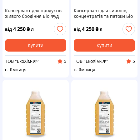
Консервант для продуктів
Консервант для сиропів,
живого бродіння Біо Фуд
концентратів та патоки Біо
ЕНЕРДЖИ | 1 літр
Фуд ЕНЕРДЖИ | 1 літр
4 250
₴
4 250
₴
від
л
від
л
Купити
Купити
ТОВ "ЕкоХім-ІФ"
ТОВ "ЕкоХім-ІФ"
5
5
с. Ямниця
с. Ямниця