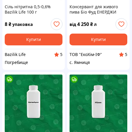
Сіль нітритна 0,5-0,6%
Консервант для живого
Bazilik Life 100 г
пива Біо Фуд ЕНЕРДЖИ
ПЛЮС | Подовження
терміну придатності | 1
8
₴
4 250
₴
упаковка
від
л
літр
Купити
Купити
Bazilik Life
ТОВ "ЕкоХім-ІФ"
5
5
Погребище
с. Ямниця