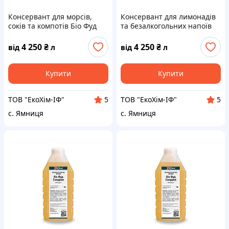
Консервант для морсів,
Консервант для лимонадів
соків та компотів Біо Фуд
та безалкогольних напоїв
ЕНЕРДЖИ | 1 літр
Біо Фуд ЕНЕРДЖИ | 1 літр
4 250
₴
4 250
₴
від
л
від
л
Купити
Купити
ТОВ "ЕкоХім-ІФ"
ТОВ "ЕкоХім-ІФ"
5
5
с. Ямниця
с. Ямниця