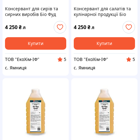
Консервант для сирів та
Консервант для салатів та
сирних виробів Біо Фуд
кулінарної продукції Біо
КРАФТ | Збільшення
Фуд КРАФТ | Збільшення
терміну придатності | 1
терміну придатності | 1
4 250
₴
4 250
₴
л
л
літр
літр
Купити
Купити
ТОВ "ЕкоХім-ІФ"
ТОВ "ЕкоХім-ІФ"
5
5
с. Ямниця
с. Ямниця