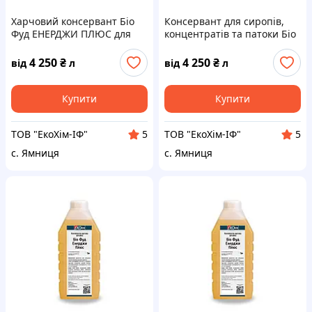
Харчовий консервант Біо
Консервант для сиропів,
Фуд ЕНЕРДЖИ ПЛЮС для
концентратів та патоки Біо
пива, квасу та напоїв
Фуд ЕНЕРДЖИ ПЛЮС | 1
живого бродіння | 1 літр
літр
4 250
₴
4 250
₴
від
л
від
л
Купити
Купити
ТОВ "ЕкоХім-ІФ"
ТОВ "ЕкоХім-ІФ"
5
5
с. Ямниця
с. Ямниця