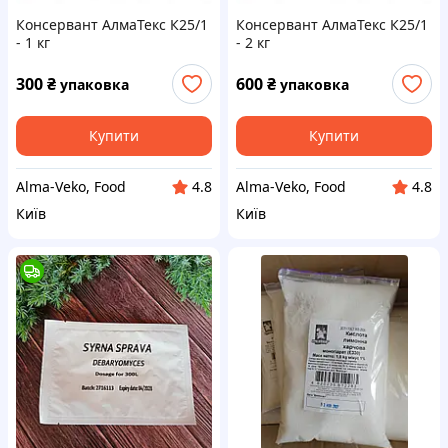
Консервант АлмаТекс К25/1
Консервант АлмаТекс К25/1
- 1 кг
- 2 кг
300
₴
600
₴
упаковка
упаковка
Купити
Купити
Аlma-Veko, Food
Аlma-Veko, Food
4.8
4.8
Київ
Київ