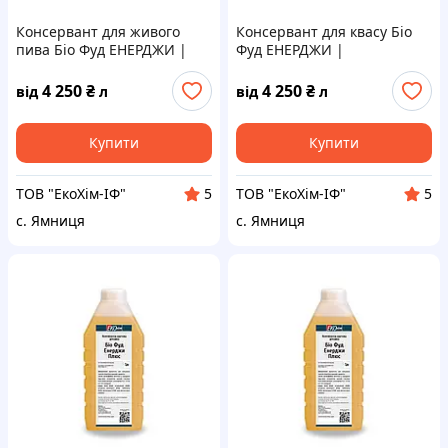
Консервант для живого
Консервант для квасу Біо
пива Біо Фуд ЕНЕРДЖИ |
Фуд ЕНЕРДЖИ |
Стабілізатор пива та
Подовження терміну
подовження терміну
придатності продуктів
4 250
₴
4 250
₴
від
л
від
л
придатності | 1 літр
бродіння | 1 літр
Купити
Купити
ТОВ "ЕкоХім-ІФ"
ТОВ "ЕкоХім-ІФ"
5
5
с. Ямниця
с. Ямниця