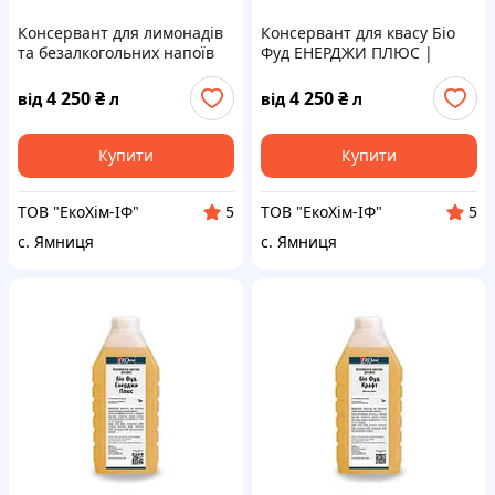
Консервант для лимонадів
Консервант для квасу Біо
та безалкогольних напоїв
Фуд ЕНЕРДЖИ ПЛЮС |
Біо Фуд ЕНЕРДЖИ ПЛЮС | 1
Стабілізатор продуктів
літр
бродіння | 1 літр
4 250
₴
4 250
₴
від
л
від
л
Купити
Купити
ТОВ "ЕкоХім-ІФ"
ТОВ "ЕкоХім-ІФ"
5
5
с. Ямниця
с. Ямниця