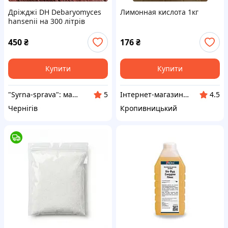
Дріжджі DH Debaryomyces
Лимонная кислота 1кг
hansenii на 300 літрів
Дріжджі для захисту сиру
450
₴
176
₴
Купити
Купити
"Syrna-sprava": магазин для справжніх сироварів!
Інтернет-магазин «Шовковий шлях» спеції, приправи, усе для ковбасних виробів, для саду, городу ...
5
4.5
Чернігів
Кропивницький