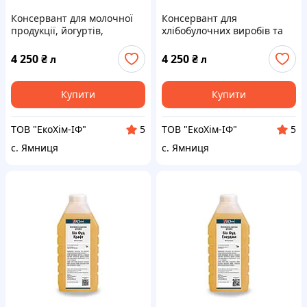
Консервант для молочної
Консервант для
продукції, йогуртів,
хлібобулочних виробів та
сметани та сирів Біо Фуд
випічки Біо Фуд КРАФТ |
КРАФТ | Збільшення
Збільшення терміну
4 250
₴
4 250
₴
л
л
терміну придатності | 1
придатності | 1 літр
літр
Купити
Купити
ТОВ "ЕкоХім-ІФ"
ТОВ "ЕкоХім-ІФ"
5
5
с. Ямниця
с. Ямниця