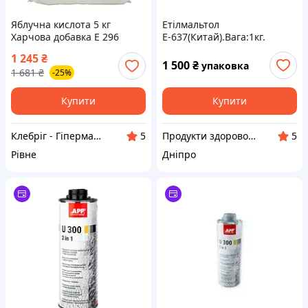
Яблучна кислота 5 кг
Етілмальтол
Харчова добавка E 296
Е-637(Китай).Вага:1кг.
1 245
₴
1 500
₴
упаковка
1 681
₴
-25%
Купити
Купити
Клебріг - Гіпермаркет хімічної продукції
Продукти здорового харчування від компанії "Pischevik".
5
5
Рівне
Дніпро