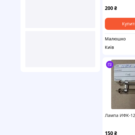
200
₴
Купит
Малюшко
Київ
Лампа ИФК-1
150
₴