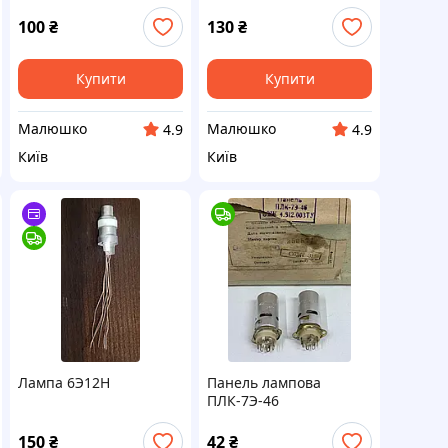
100
₴
130
₴
Купити
Купити
Малюшко
Малюшко
4.9
4.9
Київ
Київ
Лампа 6Э12Н
Панель лампова
ПЛК-7Э-46
150
₴
42
₴