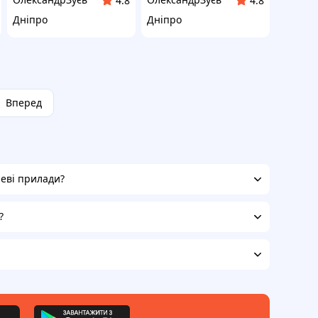
4.8
4.8
Дніпро
Дніпро
Вперед
неві прилади?
?