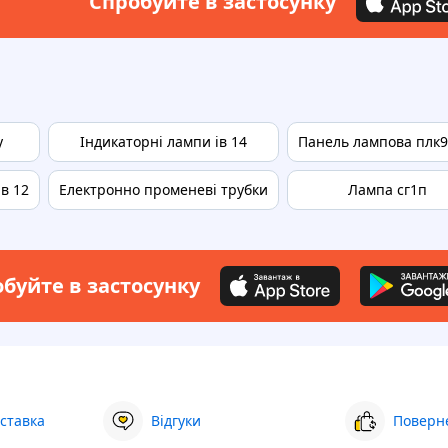
Спробуйте в застосунку
у
Індикаторні лампи ів 14
Панель лампова плк9
в 12
Електронно променеві трубки
Лампа сг1п
буйте в застосунку
ставка
Відгуки
Поверне