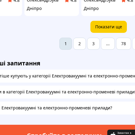
4.8
4.8
4.8
Дніпро
Дніпро
Показати ще
2
3
78
1
...
ші запитання
тіше купують у категорії Електровакуумні та електронно-проме
и в категорії Електровакуумні та електронно-променеві прилади
на Електровакуумні та електронно-променеві прилади?