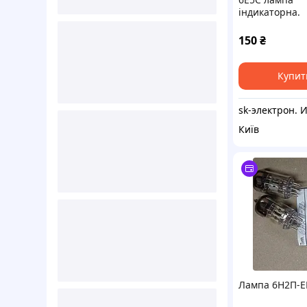
індикаторна.
150
₴
Купит
Київ
Лампа 6Н2П-Е