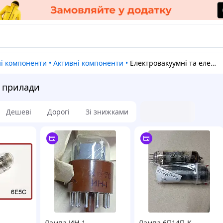
ні компоненти
•
Активні компоненти
•
Електровакуумні та електронно-променеві прилади
і прилади
Дешеві
Дорогі
Зі знижками
Лампа ИН-1
Лампа 6П14П-К