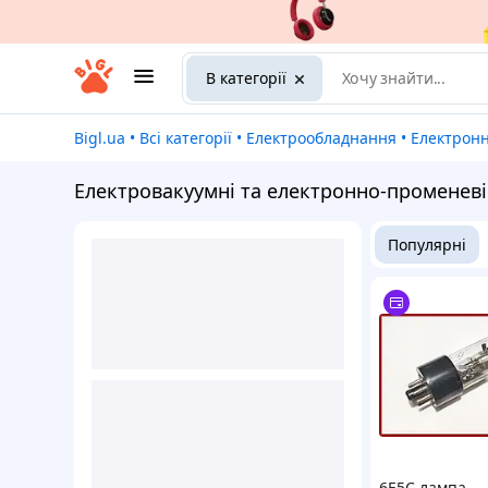
В категорії
Bigl.ua
•
Всі категорії
•
Електрообладнання
•
Електрон
Електровакуумні та електронно-променев
Популярні
6Е5С лампа