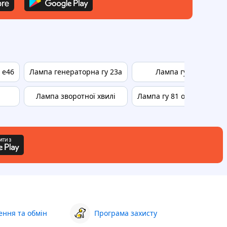
 е46
Лампа генераторна гу 23а
Лампа гу 50
Лампа зворотної хвилі
Лампа гу 81 опалення
ння та обмін
Програма захисту