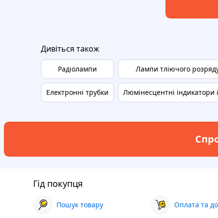
Дивіться також
Радіолампи
Лампи тліючого розряд
Електронні трубки
Люмінесцентні індикатори і
Спро
Гід покупця
Пошук товару
Оплата та до