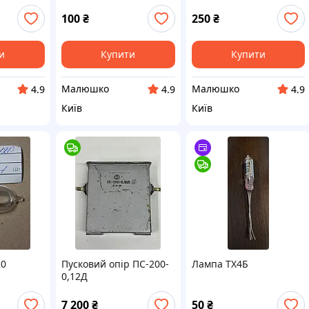
100
₴
250
₴
и
Купити
Купити
Малюшко
Малюшко
4.9
4.9
4.9
Київ
Київ
20
Пусковий опір ПС-200-
Лампа ТХ4Б
0,12Д
7 200
₴
50
₴