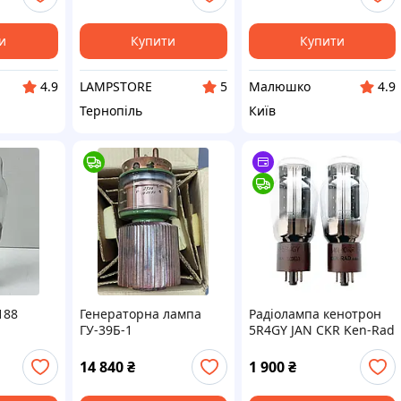
и
Купити
Купити
LAMPSTORE
Малюшко
4.9
5
4.9
Тернопіль
Київ
188
Генераторна лампа
Радіолампа кенотрон
ГУ-39Б-1
5R4GY JAN CKR Ken-Rad
SC961A 1945 рік
(підібрана пара)
14 840
₴
1 900
₴