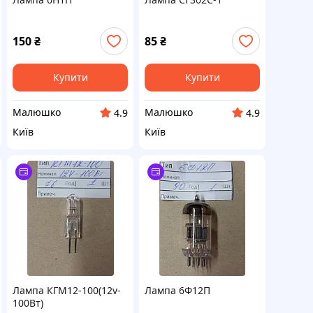
150
₴
85
₴
Купити
Купити
Малюшко
Малюшко
4.9
4.9
Київ
Київ
Лампа КГМ12-100(12v-
Лампа 6Ф12П
100Вт)