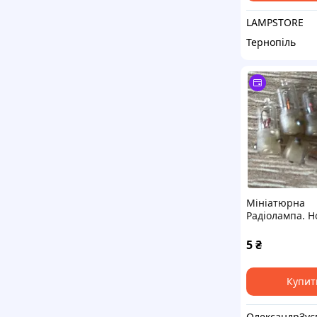
LAMPSTORE
Тернопіль
Мініатюрна
Радіолампа. Но
5
₴
Купит
ОлександрЗує