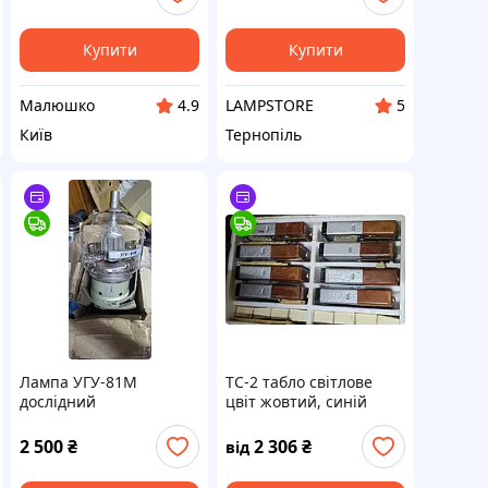
Купити
Купити
Малюшко
LAMPSTORE
4.9
5
Київ
Тернопіль
Лампа УГУ-81М
ТС-2 табло світлове
дослідний
цвіт жовтий, синій
2 500
₴
2 306
₴
від