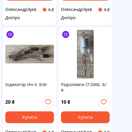
ОлександрЗуєв
ОлександрЗуєв
4.8
4.8
Дніпро
Дніпро
Індикатор Ин-3. Б/в!
Радіолампа СГ206Б. Б/
в.
20
₴
10
₴
Купити
Купити
ОлександрЗуєв
ОлександрЗуєв