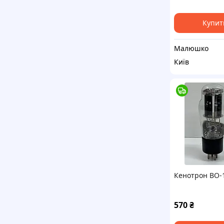
Купит
Малюшко
Київ
Кенотрон ВО-
570
₴