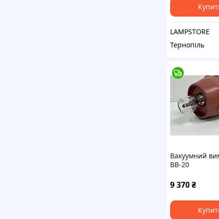
Купит
LAMPSTORE
Тернопіль
Вакуумний ви
ВВ-20
9 370
₴
Купит