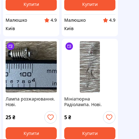
Купити
Купити
Малюшко
Малюшко
4.9
4.9
Київ
Київ
Лампа розжарювання.
Мініатюрна
Нові.
Радіолампа. Нові.
25
₴
5
₴
Купити
Купити