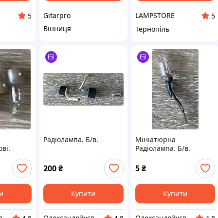
Gitarpro
LAMPSTORE
5
5
Вінниця
Тернопіль
Радіолампа. Б/в.
Мініатюрна
ві.
Радіолампа. Б/в.
200
₴
5
₴
и
Купити
Купити
в
ОлександрЗуєв
ОлександрЗуєв