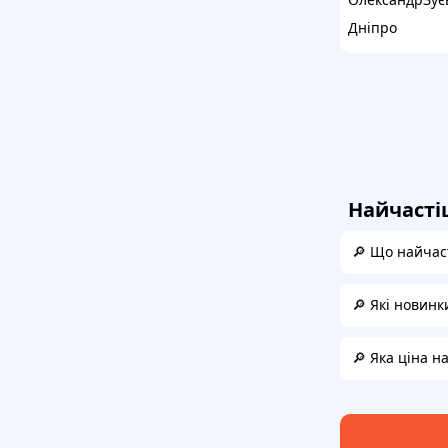
Дніпро
Найчасті
🔎 Що найчас
🔎 Які новинк
🔎 Яка ціна 