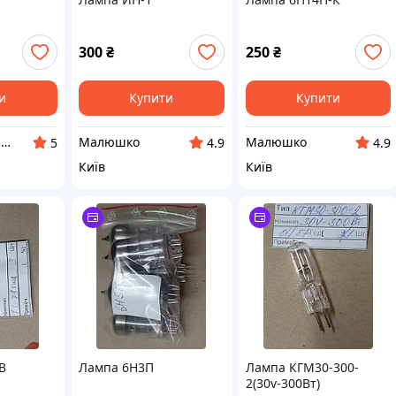
300
₴
250
₴
и
Купити
Купити
sk-электрон. Интернет магазин электронных изделий и компонентов.
Малюшко
Малюшко
5
4.9
4.9
Київ
Київ
В
Лампа 6Н3П
Лампа КГМ30-300-
2(30v-300Вт)