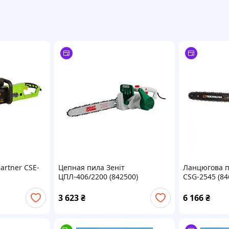
artner CSE-
Цепная пила Зеніт
Ланцюгова 
ЦПЛ-406/2200 (842500)
CSG-2545 (84
3 623
₴
6 166
₴