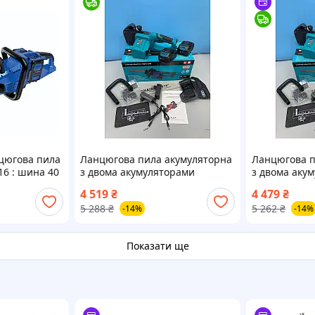
цюгова пила
Ланцюгова пила акумуляторна
Ланцюгова п
16 : шина 40
з двома акумуляторами
з двома аку
.0Ah і ЗП)
діаметр леза 16 дюймів для
діаметр леза
4 519
₴
4 479
₴
дому Salex
дому Nextor
5 288
₴
5 262
₴
-14%
-14%
Показати ще