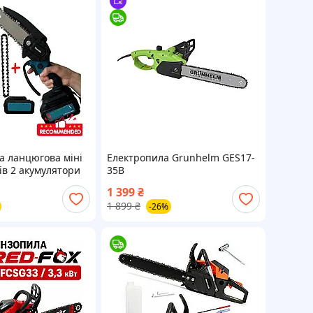
а ланцюгова міні
Електропила Grunhelm GES17-
ів 2 акумулятори
35B
двома
1 399
₴
и + Шина 4 і 2
1 899
₴
-26%
ПОДАРУНОК