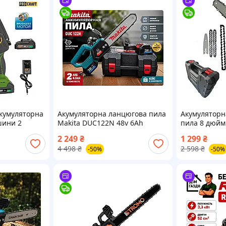
кумуляторна
Акумуляторна ланцюгова пила
Акумуляторн
 шини 2
Makita DUC122N 48v 6Ah
пила 8 дюйм
2.0 Ач і ЗП
Ланцюгова Безщіткова
Сучкоріз із 
2 249
₴
1 299
₴
Електрична пила для дерева
акумуляторам
4 498
₴
2 598
₴
-50%
-50%
Макіта 30 см Садова Пила для
ланцюги в 
п