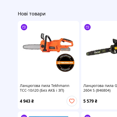
Нові товари
Ланцюгова пила Tekhmann
Ланцюгова пила G
TCC-10/i20 (Без АКБ і ЗП)
2604 S (846804)
(850995)
4 943
₴
5 579
₴