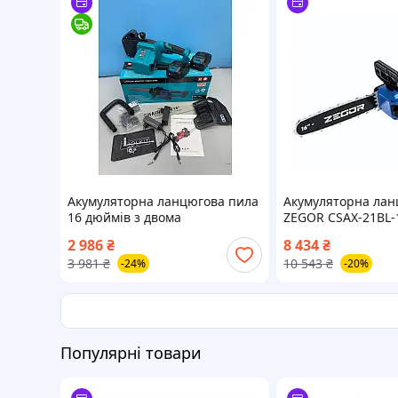
Акумуляторна ланцюгова пила
Акумуляторна лан
16 дюймів з двома
ZEGOR CSAX-21BL-
акумуляторами
cм (акум 2шт-21V 4
2 986
₴
8 434
₴
3 981
₴
10 543
₴
-24%
-20%
Популярні товари