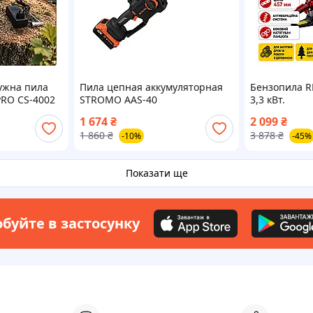
ужна пила
Пила цепная аккумуляторная
Бензопила R
PRO CS-4002
STROMO AAS-40
3,3 кВт.
Німеччина
1 674
₴
2 099
₴
1 860
₴
3 878
₴
-10%
-45%
Показати ще
буйте в застосунку