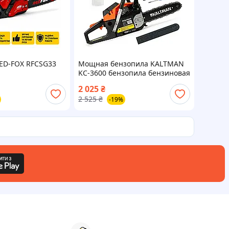
ED-FOX RFCSG33
Мощная бензопила KALTMAN
KC-3600 бензопила бензиновая
40 см
2 025
₴
2 525
₴
-19%