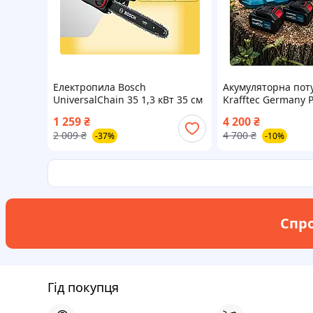
Електропила Bosch
Акумуляторна пот
UniversalChain 35 1,3 кВт 35 см
Krafftec Germany 
пила для обрізки дерев
(48V, 6Ah) якість 
1 259
₴
4 200
₴
електрична
2500W
2 009
₴
4 700
₴
-37%
-10%
Спро
Гід покупця