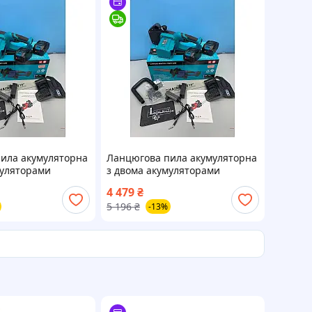
ила акумуляторна
Ланцюгова пила акумуляторна
муляторами
з двома акумуляторами
 16 дюймів для
діаметр леза 16 дюймів для
4 479
₴
дому Adver
5 196
₴
-13%