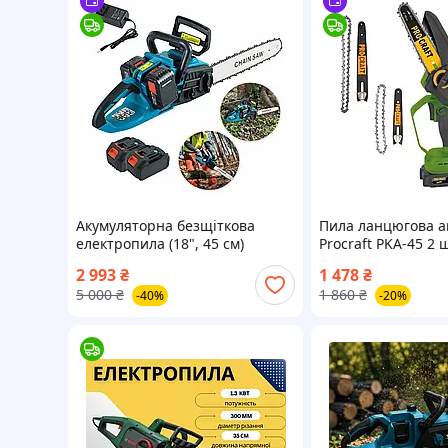
Акумуляторна безщіткова
Пила ланцюгова а
електропила (18", 45 см)
Procraft PKA-45 2
Потужна електрична
ланцюги АКБ 20 В 
2 993
₴
1 478
₴
ланцюгова пила з 2 акб для
5 000
₴
1 860
₴
-40%
-20%
розпилювання дерева TC