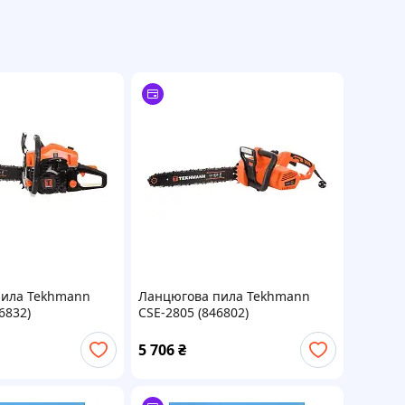
пила Tekhmann
Ланцюгова пила Tekhmann
6832)
CSE-2805 (846802)
5 706
₴