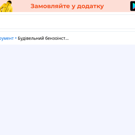
трумент
•
Будівельний бензоінструмент