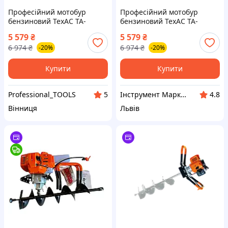
Професійний мотобур
Професійний мотобур
бензиновий ТехАС TA-
бензиновий ТехАС TA-
GA1900 без шнеку (TA-
GA1900 без шнеку (TA-
5 579
₴
5 579
₴
GA1900)
GA1900)
6 974
₴
6 974
₴
-20%
-20%
Купити
Купити
Professional_TOOLS
Інструмент Маркет 777
5
4.8
Вінниця
Львів