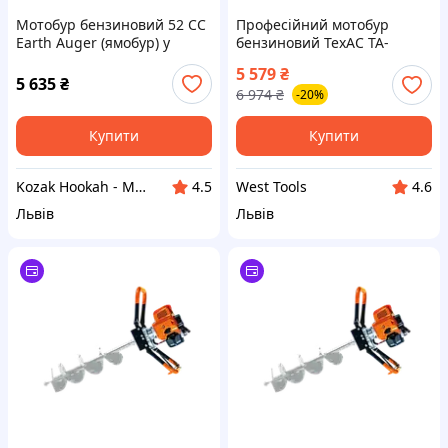
Мотобур бензиновий 52 СС
Професійний мотобур
Earth Auger (ямобур) у
бензиновий ТехАС TA-
комплекті зі шнековим
GA1900 без шнеку (TA-
5 579
₴
буром і набором
GA1900)
5 635
₴
6 974
₴
-20%
інструментів Топ продаж
Купити
Купити
Kozak Hookah - Магазин техніки та аксесуарів
West Tools
4.5
4.6
Львів
Львів