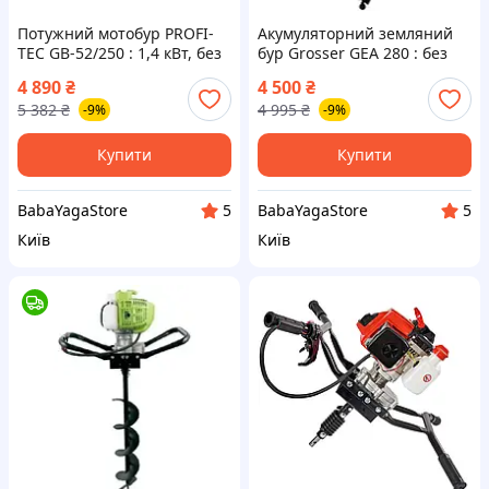
Потужний мотобур PROFI-
Акумуляторний земляний
TEC GB-52/250 : 1,4 кВт, без
бур Grosser GEA 280 : без
шнеку (008136)
АКБ, без шнека (G0152)
4 890
₴
4 500
₴
5 382
₴
4 995
₴
-9%
-9%
Купити
Купити
BabaYagaStore
BabaYagaStore
5
5
Київ
Київ