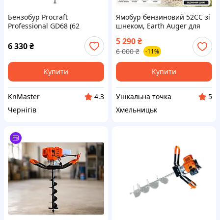
Бензобур Procraft
Ямобур бензиновий 52CC зі
Professional GD68 (62
шнеком, Earth Auger для
куб.см, 8500–9000 об/хв, бак
буріння ґрунту та
5 290
₴
1.2 л, без шнека)
встановлення стовпів
6 330
₴
6 000
₴
-11%
Купити
Купити
KnMaster
Унікальна точка
4.3
5
Чернігів
Хмельницьк