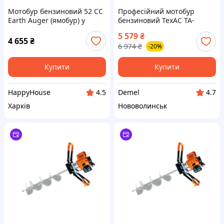
Мотобур бензиновий 52 СС
Професійний мотобур
Earth Auger (ямобур) у
бензиновий ТехАС TA-
комплекті зі шнековим
GA1900 без шнеку (TA-
5 579
₴
буром і набором
GA1900)
4 655
₴
6 974
₴
-20%
інструментів HP227
Купити
Купити
HappyHouse
Demel
4.5
4.7
Харків
Нововолинськ