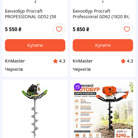
Бензобур Procraft
Бензобур Procraft
PROFESSIONAL GD52 (58
Professional GD62 (1820 Вт,
куб.см, 7500–8000 об/хв, бак
58 куб.см, 3500–8000 об/хв,
1.2 л, без шнека)
без шнека)
5 550
₴
5 850
₴
Купити
Купити
KnMaster
KnMaster
4.3
4.3
Чернігів
Чернігів