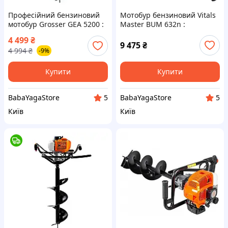
Професійний бензиновий
Мотобур бензиновий Vitals
мотобур Grosser GEA 5200 :
Master BUM 632n :
без шнеку (G0173)
максимальний бур 400мм,
4 499
₴
2.2 кВт, 10000 об/хв.
9 475
₴
4 994
₴
-9%
(195628)
Купити
Купити
BabaYagaStore
BabaYagaStore
5
5
Київ
Київ