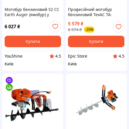
Мотобур бензиновий 52 СС
Професійний мотобур
Earth Auger (ямобур) у
бензиновий ТехАС TA-
комплекті зі шнековим
GA1900 без шнеку (TA-
5 579
₴
буром і набором
GA1900)
6 027
₴
6 974
₴
-20%
інструментів YU227
Купити
Купити
YouShine
Epic Store
4.5
4.5
Київ
Київ