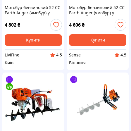
Мотобур бензиновий 52 СС
Мотобур бензиновий 52 СС
Earth Auger (ямобур) у
Earth Auger (ямобур) у
комплекті зі шнековим
комплекті зі шнековим
буром і набором
буром і набором
4 802
₴
4 606
₴
інструментів LF227
інструментів SN27
Купити
Купити
LiviFine
Sense
4.5
4.5
Київ
Вінниця