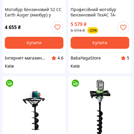
Мотобур бензиновий 52 СС
Професійний мотобур
Earth Auger (ямобур) у
бензиновий ТехАС TA-
комплекті зі шнековим
GA1900 без шнеку (TA-
5 579
₴
буром і набором
GA1900)
4 655
₴
6 974
₴
-20%
інструментів OM227
Купити
Купити
Інтернет-магазин товарів для дому "ОптМісто"
BabaYagaStore
4.6
5
Київ
Київ