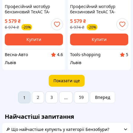
Професійний мотобур
Професійний мотобур
бензиновий ТехАС TA-
бензиновий ТехАС TA-
GA1900 без шнеку (TA-
GA1900 без шнеку (TA-
5 579
₴
5 579
₴
GA1900)
GA1900)
6 974
₴
6 974
₴
-20%
-20%
Купити
Купити
Весна-Авто
Tools-shopping
4.6
5
Львів
Львів
Показати ще
2
3
59
Вперед
1
...
Найчастіші запитання
🔎 Що найчастіше купують у категорії Бензобури?