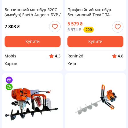
Бензиновий мотобур 52СС
Професійний мотобур
(ямобур) Eaeth Auger + БУР /
бензиновий ТехАС TA-
Двотактний бензиновий
GA1900 без шнеку (TA-
5 579
₴
мотобур
GA1900)
7 803
₴
6 974
₴
-20%
Купити
Купити
Mobis
Ronin26
4.3
4.8
Харків
Київ