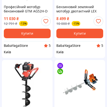
Професійний мотобур
Бензиновий земляний
бензиновий GTM AG52H-D
мотобур двотактний LEX
1,46 кВт без шнеку (83116)
LXGD670 : 4,9 кВт / 6,7 к.с. (3
11 030
₴
8 499
₴
шнека в комплекті)
12 791
₴
10 000
₴
-13%
-15%
Купити
Купити
BabaYagaStore
BabaYagaStore
5
5
Київ
Київ