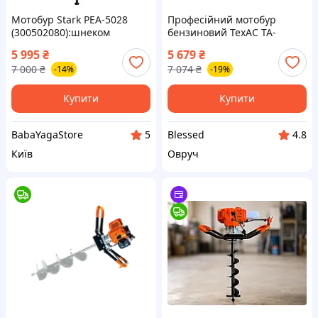
Мотобур Stark PEA-5028
Професійний мотобур
(300502080):шнеком
бензиновий ТехАС TA-
200х800 мм.
GA1900 без шнеку (TA-
5 995
₴
5 679
₴
GA1900)
7 000
₴
7 074
₴
-14%
-19%
Купити
Купити
BabaYagaStore
Blessed
5
4.8
Київ
Овруч