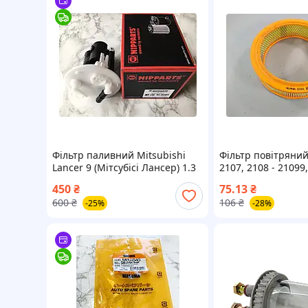
Фільтр паливний Mitsubishi
Фільтр повітряний
Lancer 9 (Мітсубісі Лансер) 1.3
2107, 2108 - 21099
1.6 2.0 J1335052 Nipparts
1102, 1103, Москв
450
₴
75.13
₴
Голландія
ALPHA) З 73333
600
₴
106
₴
-25%
-28%