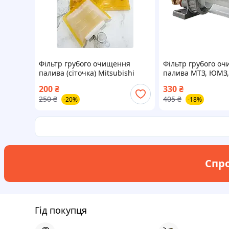
Фільтр грубого очищення
Фільтр грубого о
палива (сіточка) Mitsubishi
палива МТЗ, ЮМЗ, 
Lancer 9 (Міцубісі Лансер 9)
Т-16 та ін. (у склі)
200
₴
330
₴
Masuma Японія MPU-040
250
₴
405
₴
-20%
-18%
Спро
Гід покупця