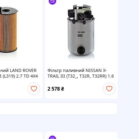
яний LAND ROVER
Фільтр паливний NISSAN X-
 (L319) 2.7 TD 4X4
TRAIL III (T32_, T32R, T32RR) 1.6
09.09 MANN
DCI (T32) 2013.10 - MANN
(WK9080)
2 578
₴