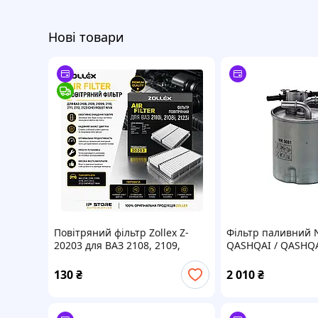
Нові товари
Повітряний фільтр Zollex Z-
Фільтр паливний 
20203 для ВАЗ 2108, 2109,
QASHQAI / QASHQAI
21099, 2110, 2111, 2112, 2123
NJ10, JJ10E) 1.5 DCI
Chevrolet Niva
2014.04 MANN (WK
130
₴
2 010
₴