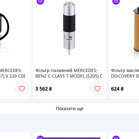
MERCEDES-
Фільтр паливний MERCEDES-
Фільтр масл
7) V 220 CDI
BENZ C-CLASS T-MODEL (S205) C
DISCOVERY III
13, 447.815)
180 BLUETEC / D (205.236)
2004.07 - 20
K820/19)
2014.09 - 2023.02 MANN
(HU934/1X)
3 562
₴
624
₴
(WK5016)
Показати ще