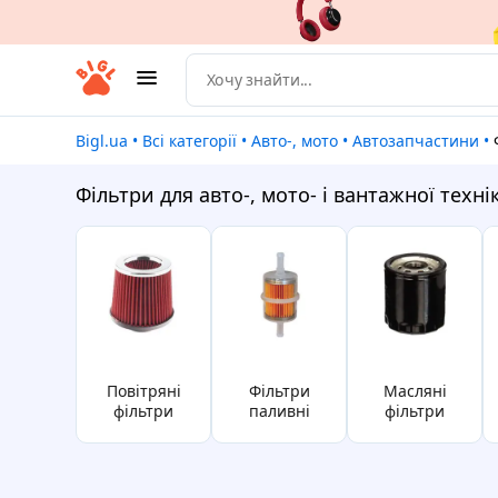
Bigl.ua
•
Всі категорії
•
Авто-, мото
•
Автозапчастини
•
Фільтри для авто-, мото- і вантажної техні
Повітряні
фільтри
Масляні
фільтри
паливні
фільтри