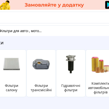
Фільтри для авто-, мото- і вантажної техніки
ки
комплекти
фільтри
фільтри
гідравлічні
автомобіль
салону
трансмісійні
фільтри
фільтрів