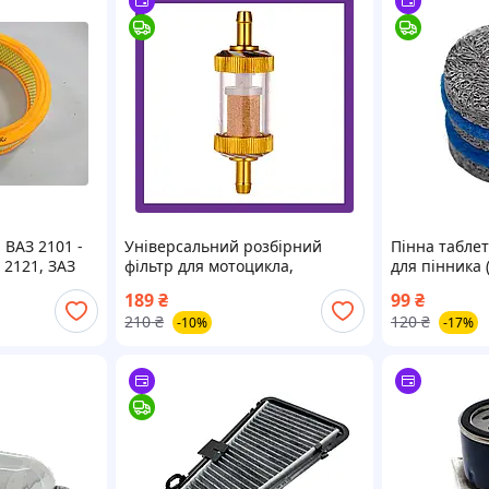
 ВАЗ 2101 -
Універсальний розбірний
Пінна табле
, 2121, ЗАЗ
фільтр для мотоцикла,
для пінника 
ич (вр-во
алюміній та скло, під шланг 8
14×10 мм
189
₴
99
₴
мм, для палива та олії
210
₴
120
₴
-10%
-17%