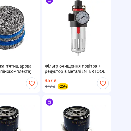
тка п’ятишарова
Фільтр очищення повітря +
(пінокомплекта)
редуктор в металі INTERTOOL
PT-1410
357
₴
479
₴
-25%