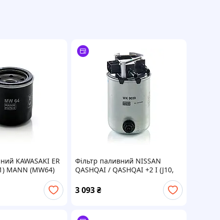
яний KAWASAKI ER
Фільтр паливний NISSAN
C1) MANN (MW64)
QASHQAI / QASHQAI +2 I (J10,
NJ10, JJ10E) 1.6 DCI 2006.11 -
2014.04 MANN (WK9039)
3 093
₴