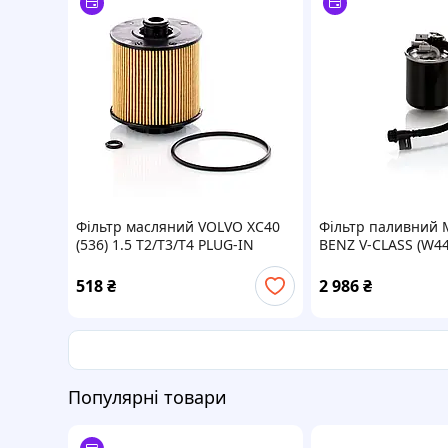
Фільтр масляний VOLVO XC40
Фільтр паливний 
(536) 1.5 T2/T3/T4 PLUG-IN
BENZ V-CLASS (W44
HYBRID/ T5 PLUG-IN HYBRID 18-
/ D (447.811, 447.8
MANN (HU9009Z)
2014.03 - MANN (W
518
₴
2 986
₴
Популярні товари