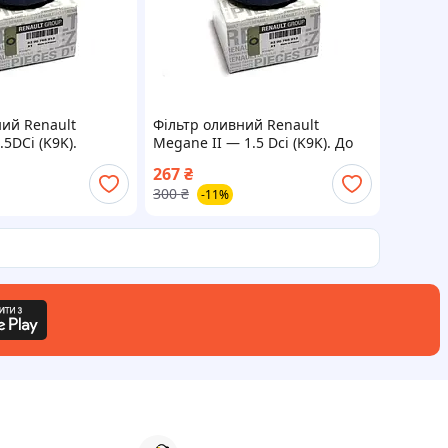
ний Renault
Фільтр оливний Renault
.5DCi (K9K).
Megane II — 1.5 Dci (K9K). До
nault Франція
03.09.2007. Оригінал Renault —
267
₴
8200768913
300
₴
-11%