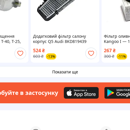
чищення
Додатковий фільтр салону
Фільтр олив
Т-40, Т-25,
корпус Q5 Audi 8KD819439
Kangoo I — 1
8KD819441 8KD819441A
Оригінал Re
524
₴
267
₴
8200768913
603
₴
300
₴
-13%
-11%
Показати ще
буйте в застосунку