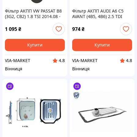
Фільтр АКПП VW PASSAT B8
Фільтр АКПП AUDI A6 C5
(3G2, CB2) 1.8 TSI 2014.08 -
AVANT (4B5, 4B6) 2.5 TDI
MAHLE (HX139D)
QUATTRO 1997.11 - 2006.01
MAHLE (HX168D)
1 095
₴
974
₴
Купити
Купити
VIA-MARKET
VIA-MARKET
4.8
4.8
Вінниця
Вінниця