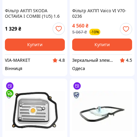
Фільтр АКПП SKODA
Фільтр АКПП Vaico VI V70-
OCTAVIA I COMBI (1U5) 1.6
0236
1998.07 - 2010.12 MAHLE
4 560
₴
(HX147KIT1)
1 329
₴
5 067
₴
-10%
Купити
Купити
VIA-MARKET
Зеркальный элемент
4.8
4.5
Вінниця
Одеса