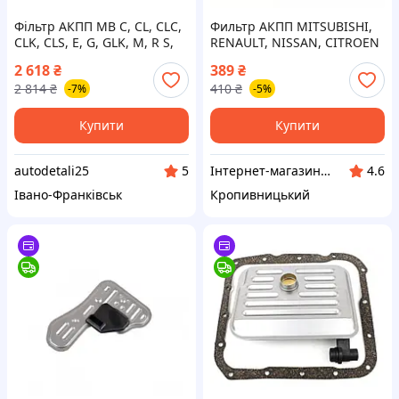
Фільтр АКПП MB C, CL, CLC,
Фильтр АКПП MITSUBISHI,
CLK, CLS, E, G, GLK, M, R S,
RENAULT, NISSAN, CITROEN
SL, SLK, SPRINTER II
с прокладкой OEM
2 618
₴
389
₴
ADBP210001 (пр-во BLUE
2 814
₴
410
₴
-7%
-5%
PRINT) ВС VE
Купити
Купити
autodetali25
Інтернет-магазин "Запчастинки"
5
4.6
Івано-Франківськ
Кропивницький