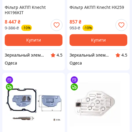
Фільтр АКПП Knecht
Фільтр АКПП Knecht HX259
HX196KIT
8 447
₴
857
₴
9 386
₴
953
₴
-10%
-10%
Купити
Купити
Зеркальный элемент
Зеркальный элемент
4.5
4.5
Одеса
Одеса