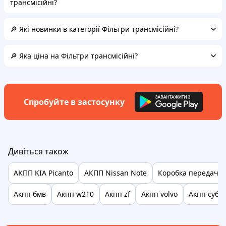
трансмісійні?
🔎 Які новинки в категорії Фільтри трансмісійні?
🔎 Яка ціна на Фільтри трансмісійні?
Спробуйте в застосунку
Дивіться також
АКПП KIA Picanto
АКПП Nissan Note
Коробка передач л
Акпп бмв
Акпп w210
Акпп zf
Акпп volvo
Акпп суба