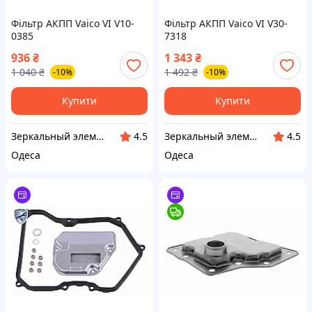
Фільтр АКПП Vaico VI V10-
Фільтр АКПП Vaico VI V30-
0385
7318
936
₴
1 343
₴
1 040
₴
1 492
₴
-10%
-10%
Купити
Купити
Зеркальный элемент
Зеркальный элемент
4.5
4.5
Одеса
Одеса