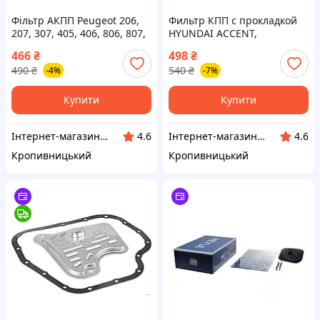
Фільтр АКПП Peugeot 206,
Фильтр КПП с прокладкой
207, 307, 405, 406, 806, 807,
HYUNDAI ACCENT,
Citroen C2 - C5 ОЕМ 210958
MITSUBISHI LANCER ОЕМ
466
₴
498
₴
62108863 (SWAG) ВС
MD758684 (пр-во PROFIT) ВС
490
₴
540
₴
-4%
-7%
О 69001123766
Купити
Купити
Інтернет-магазин "Запчастинки"
Інтернет-магазин "Запчастинки"
4.6
4.6
Кропивницький
Кропивницький