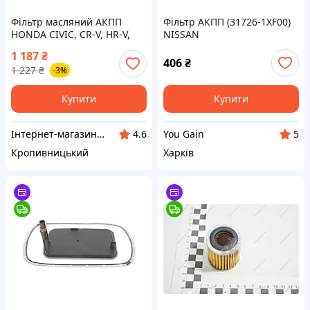
Фільтр масляний АКПП
Фільтр АКПП (31726-1XF00)
HONDA CIVIC, CR-V, HR-V,
NISSAN
Accord, Legend, Pilot (FEBI
1 187
₴
BILSTEIN) ВС8 О
406
₴
1 227
₴
-3%
69171406944
Купити
Купити
Інтернет-магазин "Запчастинки"
You Gain
4.6
5
Кропивницький
Харків