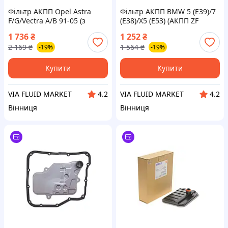
Фільтр АКПП Opel Astra
Фільтр АКПП BMW 5 (E39)/7
F/G/Vectra A/B 91-05 (з
(E38)/X5 (E53) (АКПП ZF
прокладкою) PURFLUX
5HP24 FLA) 94- (з
1 736
₴
1 252
₴
прокладкою) FEBI BILSTEIN
2 169
₴
1 564
₴
-19%
-19%
Купити
Купити
VIA FLUID MARKET
VIA FLUID MARKET
4.2
4.2
Вінниця
Вінниця