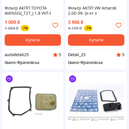
Фільтр АКПП TOYOTA
Фільтр АКПП VW Amarok
AVENSIS(_T27_) 1.8 VVT-I
2.0D 09- (к-кт з
(ZRT271_, ZRT271R) 2008.11 -
ущільненням і гвинтами)
1 009
₴
3 906
₴
2018.10
1001370011 Крос код V10-
1 084
₴
4 199
₴
-7%
-7%
5546-XXL
Купити
Купити
autodetali25
Detali_25
5
5
Івано-Франківськ
Івано-Франківськ