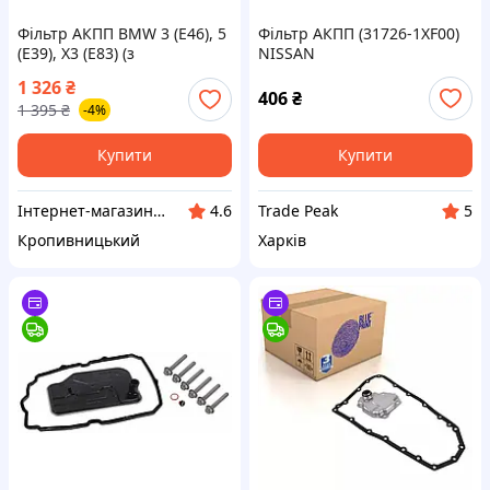
Фільтр АКПП BMW 3 (E46), 5
Фільтр АКПП (31726-1XF00)
(E39), X3 (E83) (з
NISSAN
прокладкою) OEM
1 326
₴
3141370003/S (MEYLE) ВС O
406
₴
1 395
₴
-4%
46001180890 VE
Купити
Купити
Інтернет-магазин "Запчастинки"
Trade Peak
4.6
5
Кропивницький
Харків