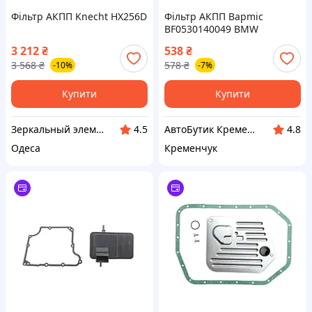
Фільтр АКПП Knecht HX256D
Фільтр АКПП Bapmic
BF0530140049 BMW
3 212
₴
538
₴
3 568
₴
578
₴
-10%
-7%
Купити
Купити
Зеркальный элемент
АвтоБутик Кременчук
4.5
4.8
Одеса
Кременчук