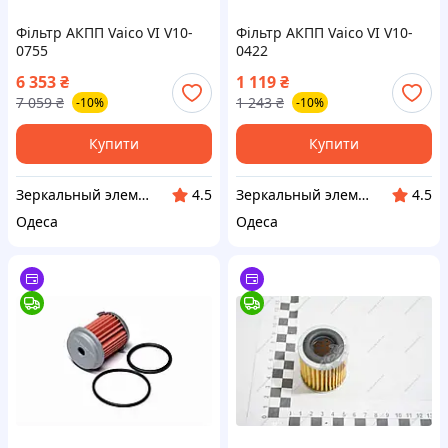
Фільтр АКПП Vaico VI V10-
Фільтр АКПП Vaico VI V10-
0755
0422
6 353
₴
1 119
₴
7 059
₴
1 243
₴
-10%
-10%
Купити
Купити
Зеркальный элемент
Зеркальный элемент
4.5
4.5
Одеса
Одеса