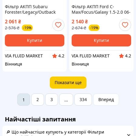
Фільтр АКПП Subaru
Фільтр АКПП Ford C-
Forester/Legacy/Outback
Max/Focus/Galaxy 1.5-2.0 06-
2.0/2.5/3.6 09- (з
KNECHT
2 061
₴
2 140
₴
прокладкою)
2 576
₴
2 674
₴
-19%
-19%
Купити
Купити
VIA FLUID MARKET
VIA FLUID MARKET
4.2
4.2
Вінниця
Вінниця
Показати ще
2
3
334
Вперед
1
...
Найчастіші запитання
🔎 Що найчастіше купують у категорії Фільтри