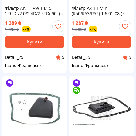
Фільтр АКПП VW T4/T5
Фільтр АКПП Mini
1.9TDI/2.0/2.4D/2.5TDi 90- (з
(R50/R53/R52) 1.6 01-08 (з
прокладкою на 5 отворів)
прокладкою) 3141370004/S
1 389
₴
1 287
₴
HX147KIT Крос код V10-0384
Крос код V20-0972
1 493
₴
1 383
₴
-7%
-7%
Купити
Купити
Detali_25
Detali_25
5
5
Івано-Франківськ
Івано-Франківськ