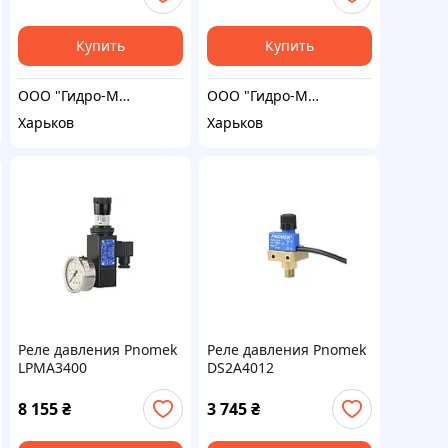
Купить
Купить
ООО "Гидро-Максимум"
ООО "Гидро-Максимум"
Харьков
Харьков
Реле давления Pnomek
Реле давления Pnomek
LPMA3400
DS2A4012
8 155
₴
3 745
₴