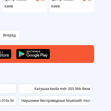
Киев
Киев
Вперед
Катушка kaida mdr 203 3bb безинерционна
 010s bt
Наушники беспроводные bluetooth microsd mp3 md