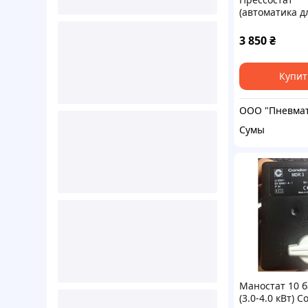
(автоматика д
компрессора)
MDR 3/11 16 А
3 850
₴
Купит
Сумы
Маностат 10 б
(3.0-4.0 кВт) C