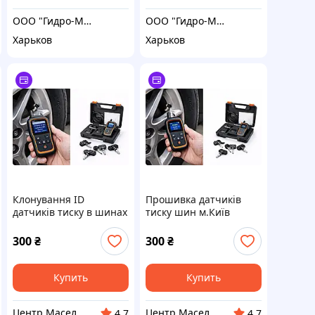
ООО "Гидро-Максимум"
ООО "Гидро-Максимум"
Харьков
Харьков
Клонування ID
Прошивка датчиків
датчиків тиску в шинах
тиску шин м.Київ
м.Київ (TPMS)
(TPMS)
300
₴
300
₴
Купить
Купить
Центр Масел
Центр Масел
4.7
4.7