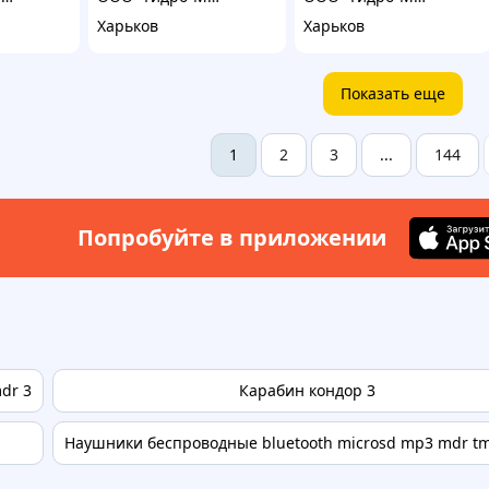
Харьков
Харьков
Показать еще
2
3
144
1
...
Попробуйте в приложении
dr 3
Карабин кондор 3
Наушники беспроводные bluetooth microsd mp3 mdr tm