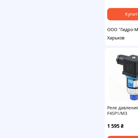
Купит
Харьков
Реле давления
F4SP1/M3
1 595
₴