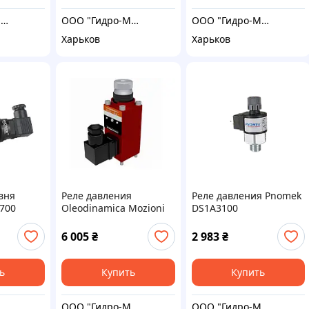
ООО "Гидро-Максимум"
ООО "Гидро-Максимум"
ООО "Гидро-Максимум"
Харьков
Харьков
вня
Реле давления
Реле давления Pnomek
700
Oleodinamica Mozioni
DS1A3100
серии IPNB-350/A
6 005
₴
2 983
₴
ь
Купить
Купить
ООО "Гидро-Максимум"
ООО "Гидро-Максимум"
ООО "Гидро-Максимум"