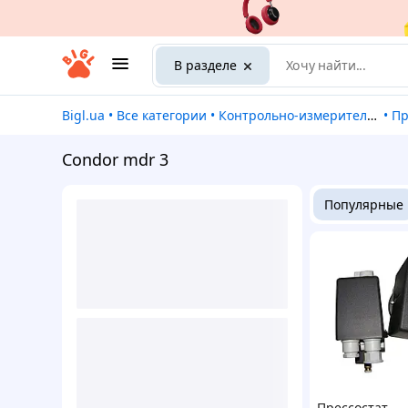
В разделе
Bigl.ua
•
Все категории
•
Контрольно-измерительные приборы
•
П
Condor mdr 3
Популярные
Прессостат