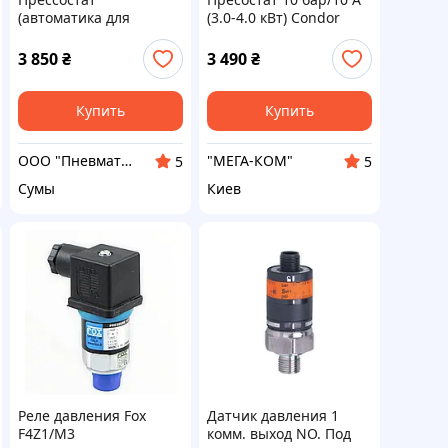
(автоматика для
(3.0-4.0 кВт) Condor
компрессора) Condor
MDR-3
MDR 3/11 10 А
3 850
₴
3 490
₴
Купить
Купить
ООО "Пневматик Трейд"
"МЕГА-КОМ"
5
5
Сумы
Киев
Реле давления Fox
Датчик давления 1
F4Z1/M3
комм. выход NO. Под