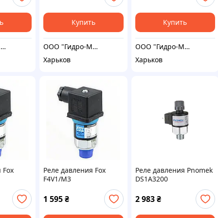
ь
Купить
Купить
ООО "Гидро-Максимум"
ООО "Гидро-Максимум"
ООО "Гидро-Максимум"
Харьков
Харьков
 Fox
Реле давления Fox
Реле давления Pnomek
F4V1/M3
DS1A3200
1 595
₴
2 983
₴