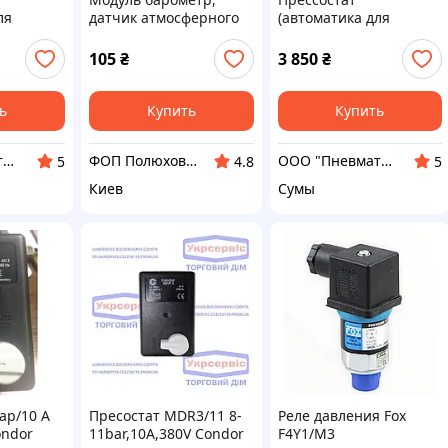
ля
датчик атмосферного
(автоматика для
 Condor
давления BMP-280
компрессора) Condor
MDR 3/11 20 А
105
₴
3 850
₴
ь
Купить
Купить
ООО "Пневматик Трейд"
ФОП Полюхович Л.Г.
ООО "Пневматик Трейд"
5
4.8
5
Киев
Сумы
ар/10 А
Пресостат MDR3/11 8-
Реле давления Fox
ondor
11bar,10А,380V Condor
F4Y1/M3