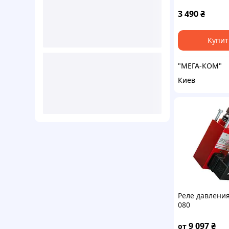
MDR-3
3 490
₴
Купит
"МЕГА-КОМ"
Киев
Реле давлени
080
9 097
₴
от