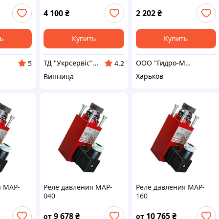
4 100
₴
2 202
₴
ь
Купить
Купить
ООО "Гидро-Максимум"
ТД "Укрсервіс" ЗАПЧАСТИНИ
5
4.2
Харьков
Винница
я MAP-
Реле давления MAP-
Реле давления MAP-
040
160
9 678
₴
10 765
₴
от
от