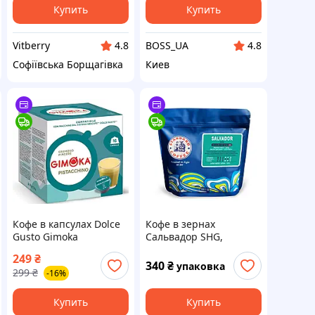
Купить
Купить
Vitberry
BOSS_UA
4.8
4.8
Софіївська Борщагівка
Киев
Кофе в капсулах Dolce
Кофе в зернах
Gusto Gimoka
Сальвадор SHG,
Pistacchino 16 шт
арабика средней
249
₴
Дольче Густо Джимока
обжарки, 300г
340
₴
упаковка
299
₴
-16%
Фисташка
(фисташка, курага,
зеленое яблоко)
Купить
Купить