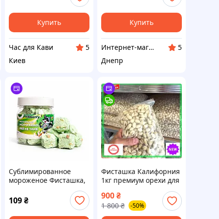
Фисташка
Купить
Купить
Час для Кави
Интернет-магазин Zapahi
5
5
Киев
Днепр
Сублимированное
Фисташка Калифорния
мороженое Фисташка,
1кг премиум орехи для
20 г
перекуса и
900
₴
правильного питания
109
₴
1 800
₴
-50%
хрустящие отборные
орехи