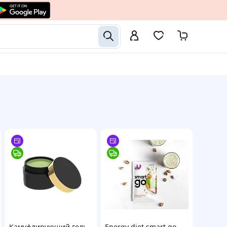
Камуфлирующий гель
Energy diet smart go