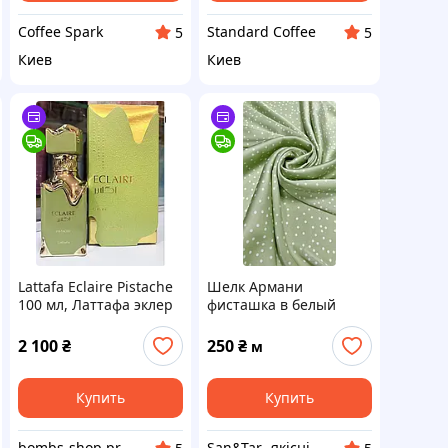
Coffee Spark
Standard Coffee
5
5
Киев
Киев
Lattafa Eclaire Pistache
Шелк Армани
100 мл, Латтафа эклер
фисташка в белый
фисташка
горох
2 100
₴
250
₴
м
Купить
Купить
bombs-shop.prom.ua
San&Tar -якісні тканини для одягу