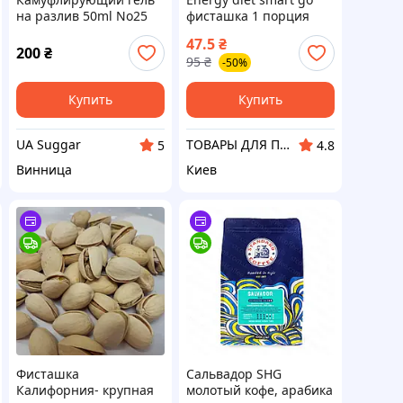
на разлив 50ml No25
фисташка 1 порция
Фисташка Francheska
47.5
₴
Professional Builder Gel
200
₴
95
₴
-50%
Купить
Купить
UA Suggar
ТОВАРЫ ДЛЯ ПОХУДЕНИЯ, ВИТАМИНЫ И БАДЫ
5
4.8
Винница
Киев
Фисташка
Сальвадор SHG
Калифорния- крупная
молотый кофе, арабика