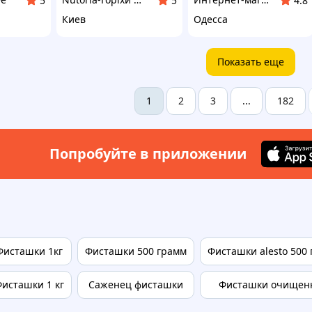
5
5
4.8
Киев
Одесса
Показать еще
2
3
182
1
...
Попробуйте в приложении
Фисташки 1кг
Фисташки 500 грамм
Фисташки alesto 500
исташки 1 кг
Саженец фисташки
Фисташки очищен