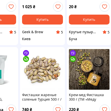
ия
coffee 500 г
Фисташка
1 025
₴
20
₴
ь
Купить
Купить
 пузыри - праздник на максимум
Geek & Brew
Крутые пузыри - праздник на максимум
5
5
5
Киев
Буча
Фисташки жареные
Крем-мед Фисташка
G,
соленые Турция 500 г /
300 г (ТМ «Меду
ней
Турецкая фисташка с
Треба»)
солью / Обжаренные
740
₴
220
₴
ка