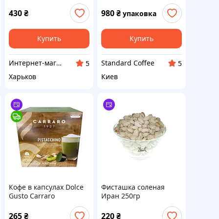
жареная соленая. 500
средней обжарки, вес
грамм
1 кг (фисташка, курага,
430
₴
980
₴
упаковка
зеленое яблоко)
Купить
Купить
Интернет-магазин "ОРЕХ"
Standard Coffee
5
5
Харьков
Киев
Кофе в капсулах Dolce
Фисташка соленая
Gusto Carraro
Иран 250гр
Pistacchino 16 шт
Дольче густо Карраро
265
₴
220
₴