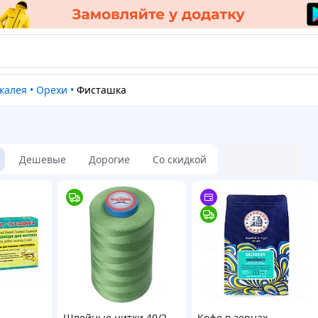
акалея
•
Орехи
•
Фисташка
Дешевые
Дорогие
Со скидкой
Швейные нитки 40/2
Кофе в зернах