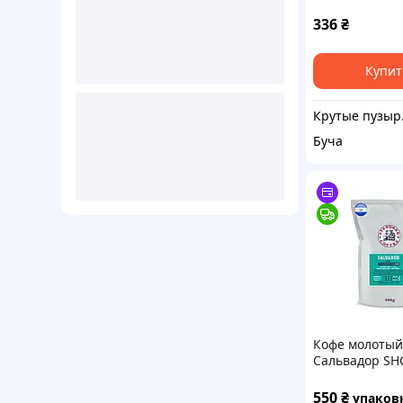
День рожден
Фисташка
336
₴
Купит
Крутые
Буча
Кофе молотый
Сальвадор SH
арабика сред
обжарки, 500г
550
₴
упаков