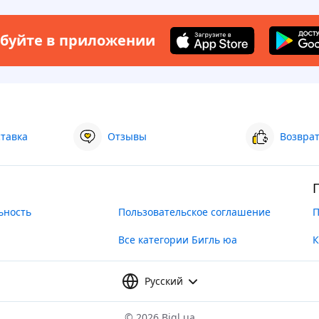
буйте в приложении
ставка
Отзывы
Возврат
ьность
Пользовательское соглашение
П
Все категории Бигль юа
К
Русский
©
2026 Bigl.ua