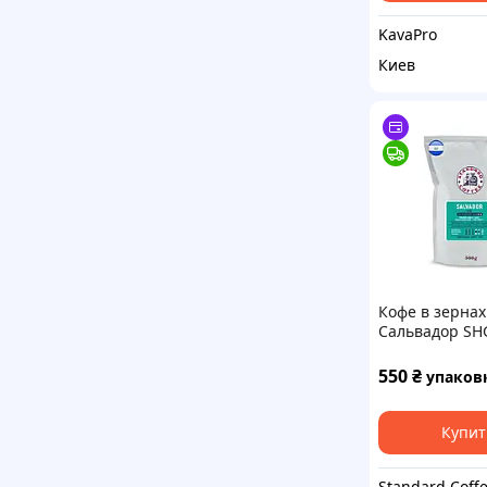
KavaPro
Киев
Кофе в зернах
Сальвадор SH
арабика сред
обжарки, 500г
550
₴
упаков
(фисташка, ку
зеленое яблок
Купит
Standard Coff