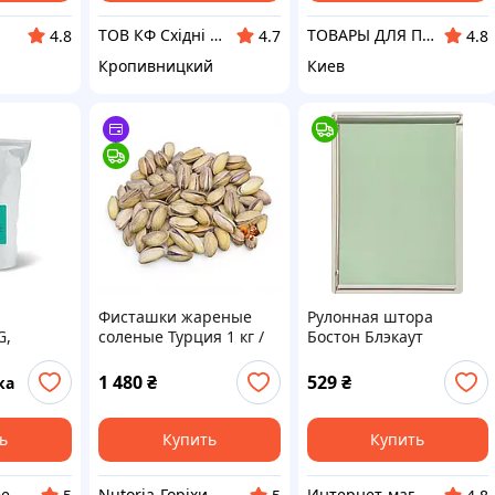
ТОВ КФ Східні ласощі
ТОВАРЫ ДЛЯ ПОХУДЕНИЯ, ВИТАМИНЫ И БАДЫ
4.8
4.7
4.8
Кропивницкий
Киев
Фисташки жареные
Рулонная штора
G,
соленые Турция 1 кг /
Бостон Блэкаут
ней
Турецкая фисташка с
Фисташка
солью / Обжаренные
1 480
₴
529
₴
ка
рага,
фисташки
о)
ь
Купить
Купить
ee
Nutoria-Горіхи та сухофрукти оптом і в роздріб
Интернет-магазин "Мир штор"