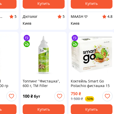
олевские
ь
Купить
Купить
-інтернет магазин горіхів та сухофруктів оптом та в роздріб
Дієтолог
MAASH 🩷
5
5
4.8
Киев
Киев
l
Топпинг "Фисташка",
Коктейль Smart Go
00 гр
600 г, ТМ Filler
Pistachio фисташка 15
порций
750
₴
100
₴
бут
1 500
₴
-50%
ь
Купить
Купить