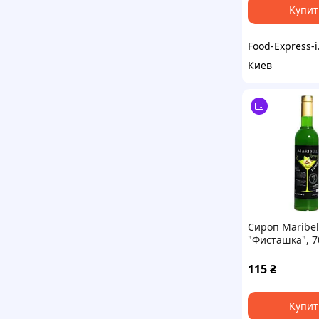
отборные Кор
Купит
Food-Express
Киев
Сироп Maribel
"Фисташка", 7
115
₴
Купит