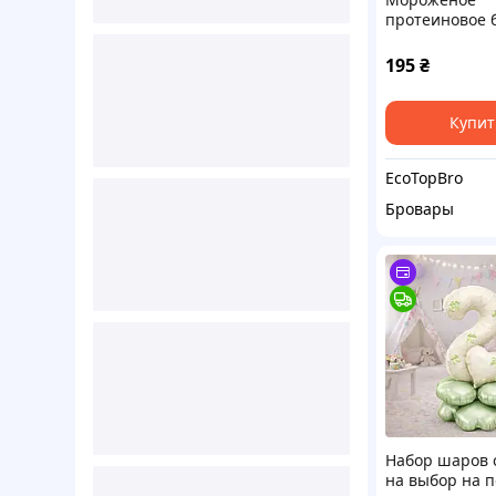
протеиновое 
сахара (сухая 
"Фисташка", 
195
₴
ЖуЖуля, 90 г
Купит
EcoTopBro
Бровары
Набор шаров 
на выбор на п