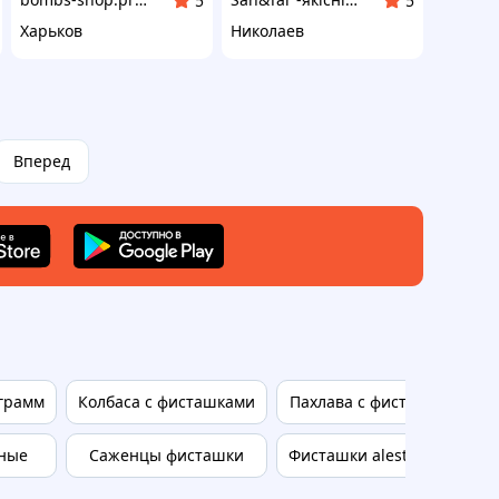
5
5
Харьков
Николаев
Вперед
 грамм
Колбаса с фисташками
Пахлава с фисташками
ные
Саженцы фисташки
Фисташки alesto 500 гр