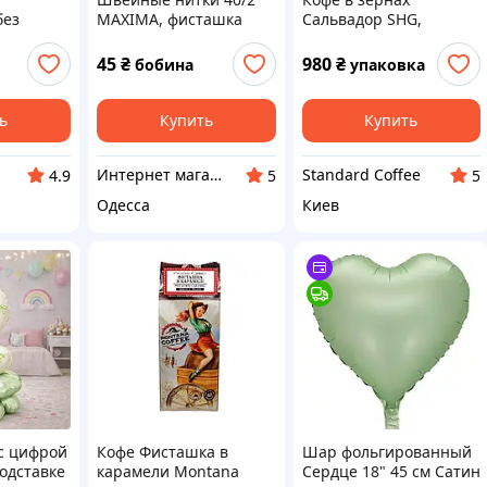
без
MAXIMA, фисташка
Сальвадор SHG,
смесь)
(130)
арабика средней
ТМ
обжарки, 1 кг
45
₴
980
₴
бобина
упаковка
(фисташка, курага,
зеленое яблоко)
ь
Купить
Купить
Интернет магазин MAXIMA
Standard Coffee
4.9
5
5
Одесса
Киев
с цифрой
Кофе Фисташка в
Шар фольгированный
одставке
карамели Montana
Сердце 18" 45 см Сатин