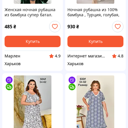
Женская ночная рубашка
Ночная рубашка из 100%
из бамбука супер батал.
бамбука , Турция, голубая,
Удобная ночная рубашка
S,
большого размера
485
₴
930
₴
Купить
Купить
Марлен
Интернет магазин "Emmanuel"
4.9
4.8
Харьков
Харьков