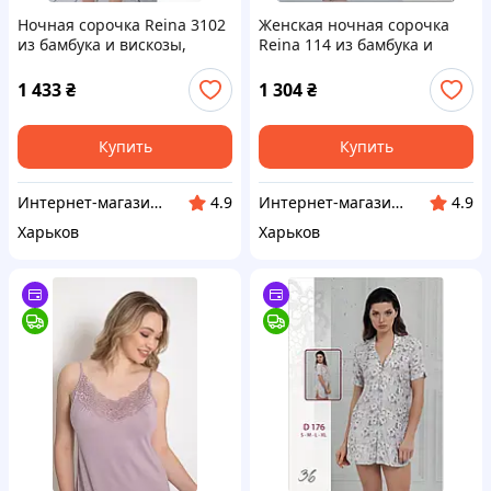
Ночная сорочка Reina 3102
Женская ночная сорочка
из бамбука и вискозы,
Reina 114 из бамбука и
размеры XL-XXXL розовый,
вискозы, Турция M 46-48,
XL 50-52
лиловый
1 433
₴
1 304
₴
Купить
Купить
Интернет-магазин "Sweet Home"
Интернет-магазин "Sweet Home"
4.9
4.9
Харьков
Харьков