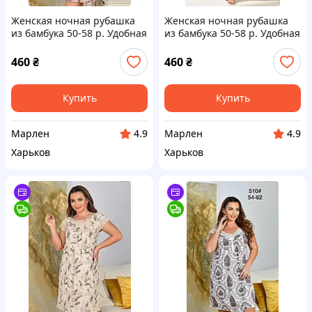
Женская ночная рубашка
Женская ночная рубашка
из бамбука 50-58 р. Удобная
из бамбука 50-58 р. Удобная
ночная рубашка большого
ночная рубашка большого
размера.
размера
460
₴
460
₴
Купить
Купить
Марлен
Марлен
4.9
4.9
Харьков
Харьков