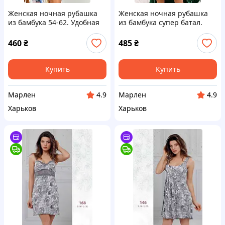
Женская ночная рубашка
Женская ночная рубашка
из бамбука 54-62. Удобная
из бамбука супер батал.
ночная рубашка большого
Удобная ночная рубашка
размера
большого размера
460
₴
485
₴
Купить
Купить
Марлен
Марлен
4.9
4.9
Харьков
Харьков