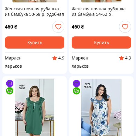
Женская ночная рубашка
Женская ночная рубашка
из бамбука 50-58 р. Удобная
из бамбука 54-62 р .
ночная рубашка большого
Удобная ночная рубашка
размера
большого размера
460
₴
460
₴
Купить
Купить
Марлен
Марлен
4.9
4.9
Харьков
Харьков