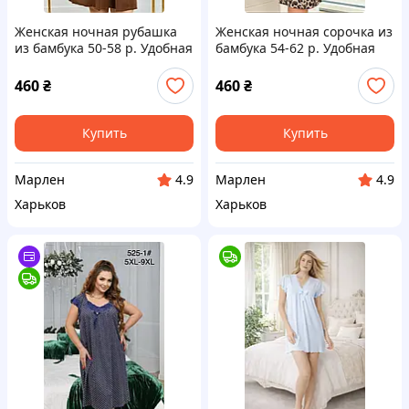
Женская ночная рубашка
Женская ночная сорочка из
из бамбука 50-58 р. Удобная
бамбука 54-62 р. Удобная
ночная рубашка большого
ночная сорочка большого
размера
размера
460
₴
460
₴
Купить
Купить
Марлен
Марлен
4.9
4.9
Харьков
Харьков