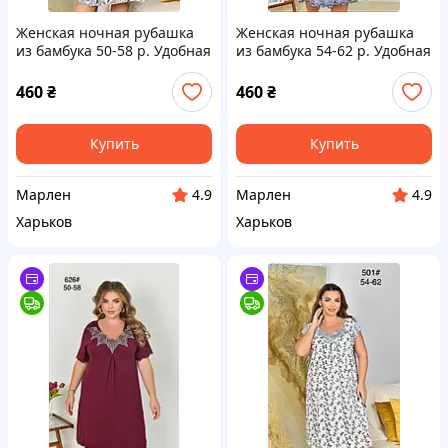
Женская ночная рубашка
Женская ночная рубашка
из бамбука 50-58 р. Удобная
из бамбука 54-62 р. Удобная
ночная рубашка большого
ночная рубашка большого
размера
размера
460
₴
460
₴
Купить
Купить
Марлен
Марлен
4.9
4.9
Харьков
Харьков