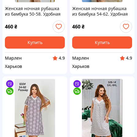
Женская ночная рубашка
Женская ночная рубашка
из бамбука 50-58. Удобная
из бамбука 54-62. Удобная
ночная сорочка большого
рубашка большого размера
размера
460
₴
460
₴
Купить
Купить
Марлен
Марлен
4.9
4.9
Харьков
Харьков