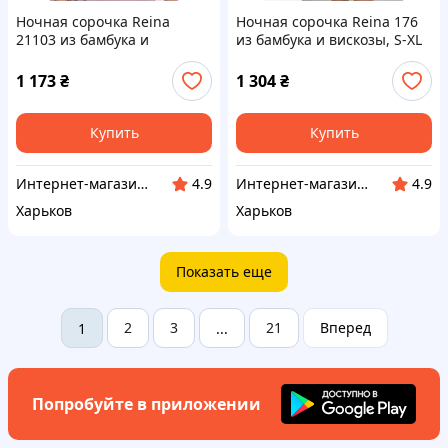
Ночная сорочка Reina
Ночная сорочка Reina 176
21103 из бамбука и
из бамбука и вискозы, S-XL
вискозы, Турция L 48-50,
S 44-46, лавандовый
лососевый
1 173
₴
1 304
₴
Купить
Купить
Интернет-магазин "Sweet Home"
Интернет-магазин "Sweet Home"
4.9
4.9
Харьков
Харьков
Показать еще
2
3
21
Вперед
1
...
Попробуйте в приложении