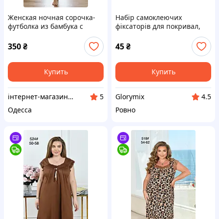
Женская ночная сорочка-
Набір самоклеючих
футболка из бамбука с
фіксаторів для покривал,
леопардовым принтом |
простирадл, килимків, у
Большие размеры 2XL–4XL
формі кола, чорний, 4 шт
350
₴
45
₴
Купить
Купить
інтернет-магазин Homecotton
Glorymix
5
4.5
Одесса
Ровно