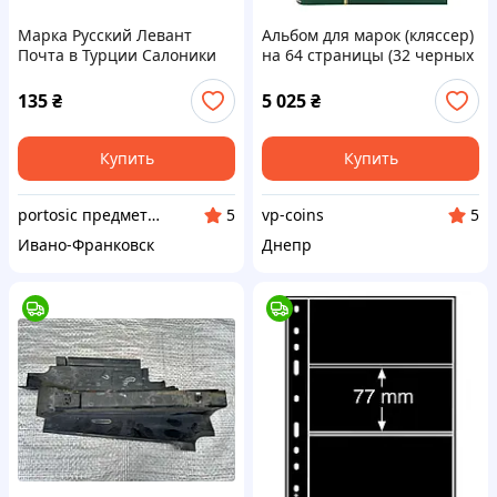
Марка Русский Левант
Альбом для марок (кляссер)
Почта в Турции Салоники
на 64 страницы (32 черных
1909 стандарт корабль 5
листа) BASIC зеленый
пара/1 коп MNH
Leuchtturm
135
₴
5 025
₴
Купить
Купить
portosic предметы коллекционирования
vp-coins
5
5
Ивано-Франковск
Днепр