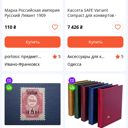
Марка Российская империя
Кассета SAFE Variant
Русский Левант 1909
Compact для конвертов -
Салоники 5 пара/1 коп
прозрачные листы
корабль MH
110
₴
7 426
₴
Купить
Купить
portosic предметы коллекционирования
Аксессуары для коллекционеров SAFE
5
5
Ивано-Франковск
Одесса