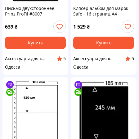
Письмо двухстороннее
Клясер альбом для марок
Prinz ProFil #8007
Safe - 16 страниц А4 -
белые страницы - красная
обложка
639
₴
1 529
₴
Купить
Купить
Аксессуары для коллекционеров SAFE
Аксессуары для коллекционеров SAFE
5
5
Одесса
Одесса