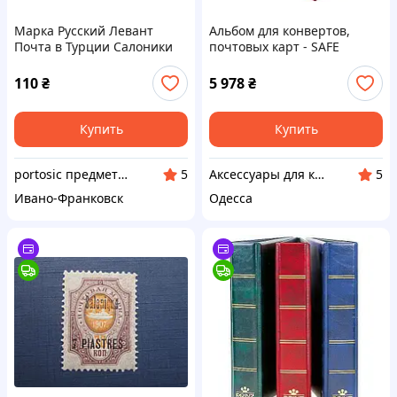
Марка Русский Левант
Альбом для конвертов,
Почта в Турции Салоники
почтовых карт - SAFE
1909 стандарт корабль 20
Variant
пара/4 коп MNH
110
₴
5 978
₴
пожелтение
Купить
Купить
portosic предметы коллекционирования
Аксессуары для коллекционеров SAFE
5
5
Ивано-Франковск
Одесса