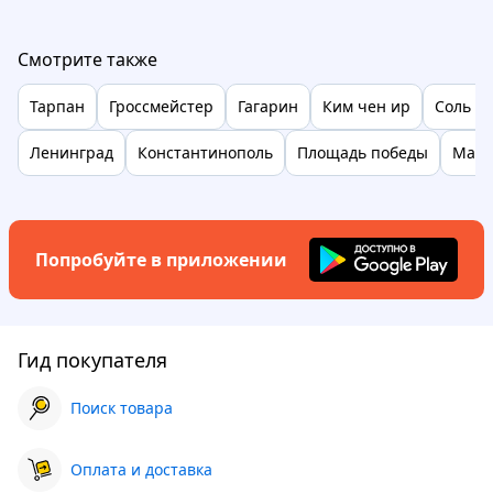
Смотрите также
Тарпан
Гроссмейстер
Гагарин
Ким чен ир
Соль з
Ленинград
Константинополь
Площадь победы
Марк
Попробуйте в приложении
Гид покупателя
Поиск товара
Оплата и доставка