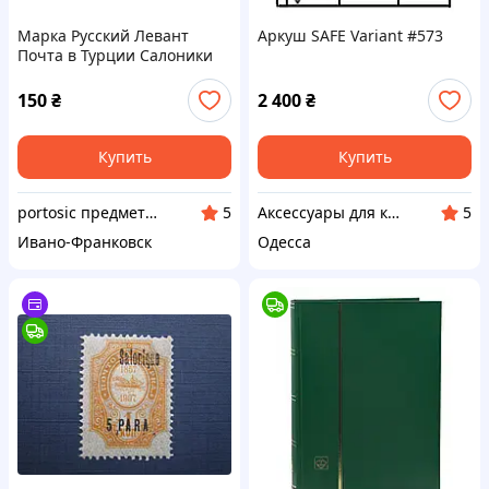
Марка Русский Левант
Аркуш SAFE Variant #573
Почта в Турции Салоники
1909 стандарт корабль 1
пиастр/10 коп MNH
150
₴
2 400
₴
Купить
Купить
portosic предметы коллекционирования
Аксессуары для коллекционеров SAFE
5
5
Ивано-Франковск
Одесса