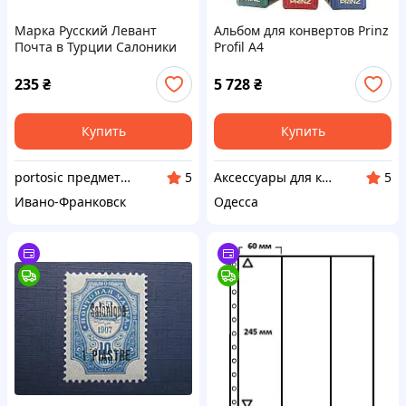
Марка Русский Левант
Альбом для конвертов Prinz
Почта в Турции Салоники
Profil A4
1909 стандарт корабль 7
пиастров/70 коп MH
235
₴
5 728
₴
Купить
Купить
portosic предметы коллекционирования
Аксессуары для коллекционеров SAFE
5
5
Ивано-Франковск
Одесса