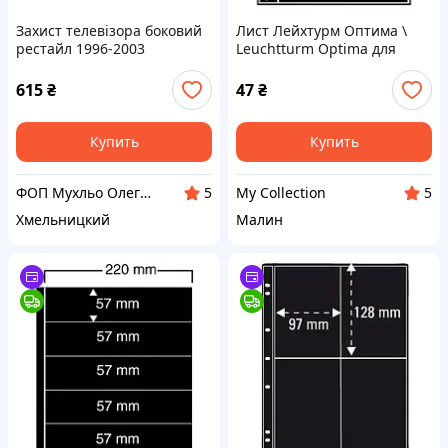
Захист телевізора боковий
Лист Лейхтурм Оптима \
рестайл 1996-2003
Leuchtturm Optima для
701915445 Фольксваген
марок на 3 отделения
Транспортер Т4
615
₴
47
₴
Купить
Купить
ФОП Мухльо Олег Олександрович
My Collection
5
5
Хмельницкий
Малин