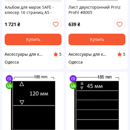
Альбом для марок SAFE -
Лист двухсторонний Prinz
клюсер 16 страниц A5 -
ProFil #8005
черные страницы - черная
обложка
1 721
₴
639
₴
Купить
Купить
Аксессуары для коллекционеров SAFE
Аксессуары для коллекционеров SAFE
5
5
Одесса
Одесса