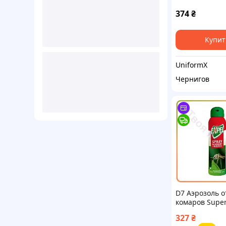
Blocker 100ml
(50016000)
374
₴
Купит
UniformX
Чернигов
D7 Аэрозоль о
комаров Super
клещей Expel 
327
₴
репеллент дл