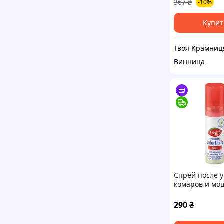
367
₴
-10%
одежды защит
укусов на MO
Купит
Твоя Крамниц
Винница
Спрей после у
комаров и мо
детей 2+ года
290
₴