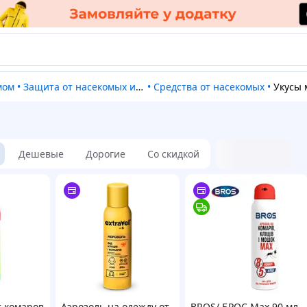
омом
•
Защита от насекомых и грызунов
•
Средства от насекомых
•
Укусы
Дешевые
Дорогие
Со скидкой
т комаров
Аэрозоль на одежду от
BROS/ БРОС Max 90 мл,