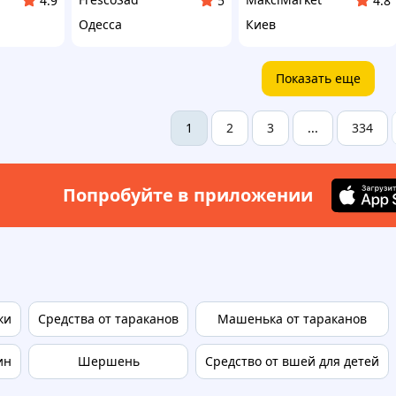
4.9
5
4.8
Одесса
Киев
Показать еще
2
3
334
1
...
Попробуйте в приложении
ки
Средства от тараканов
Машенька от тараканов
ин
Шершень
Средство от вшей для детей