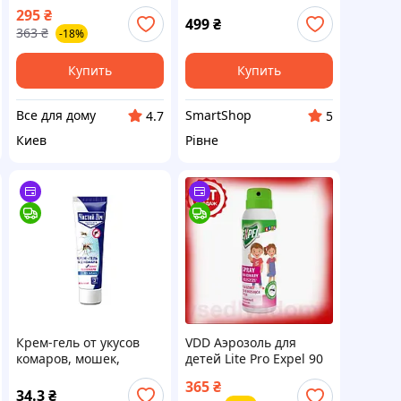
клещей Expel 90 мл
насекомых Biteaid, с
295
₴
репеллент для защиты
креплением к
499
₴
363
₴
-18%
от укусов насекомых от
телефону
мошек VDD11-S
Купить
Купить
Все для дому
SmartShop
4.7
5
Киев
Рівне
Крем-гель от укусов
VDD Аэрозоль для
комаров, мошек,
детей Lite Pro Expel 90
кровососущих
мл от комаров и
365
₴
насекомых ТМ Чистый
клещей защита от
34.3
₴