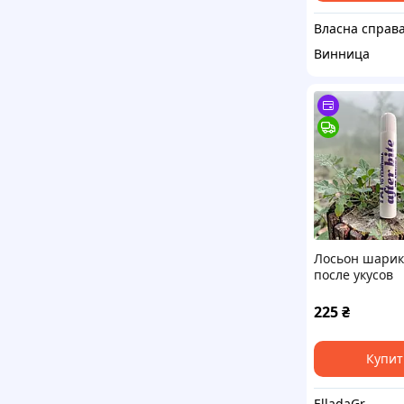
Власна справа
Винница
Лосьон шари
после укусов
насекомых с 
225
₴
Купит
ElladaGr