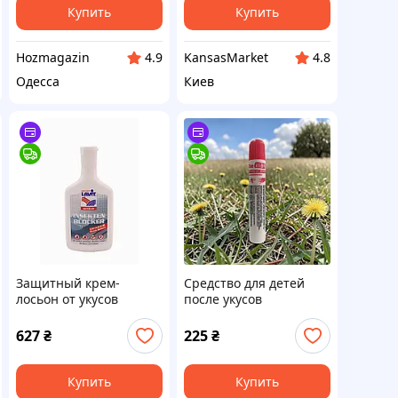
Купить
Купить
Hozmagazin
KansasMarket
4.9
4.8
Одесса
Киев
Защитный крем-
Средство для детей
лосьон от укусов
после укусов
насекомых Sport Lavit
насекомых с
Insekten blocker 200 мл
эвкалиптом
627
₴
225
₴
Купить
Купить