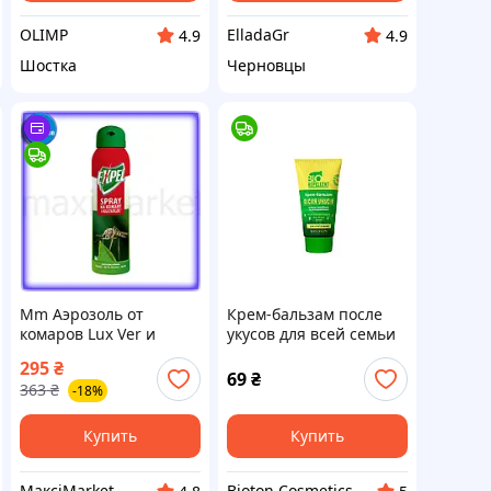
OLIMP
ElladaGr
4.9
4.9
Шостка
Черновцы
Mm Аэрозоль от
Крем-бальзам после
комаров Lux Ver и
укусов для всей семьи
клещей Expel 90 мл
BIOREPELLENT, 50 мл
295
₴
репеллент для тела и
69
₴
363
₴
-18%
лица защита от укусов
мошек и Maxi7\Q
Купить
Купить
МаксіMarket
Bioton Cosmetics