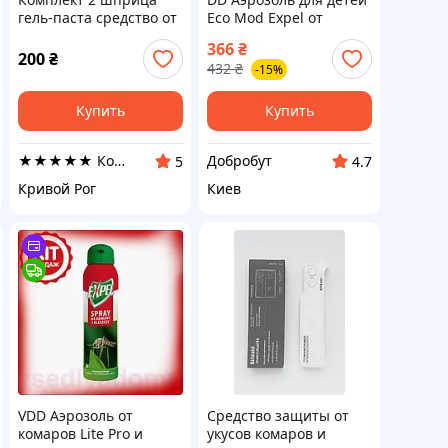
гель-паста средство от
Eco Mod Expel от
тараканов Targan-dez
комаров и клещей 90
366
₴
Stop Cockroach gel +
мл защита от укусов
200
₴
432
₴
-15%
Подарок Клеевая
мошек и насекомых
ловушка
Dobro-A
Купить
Купить
★★★★★ Компания Targan-Dez
Добробут
5
4.7
Кривой Рог
Киев
VDD Аэрозоль от
Средство защиты от
комаров Lite Pro и
укусов комаров и