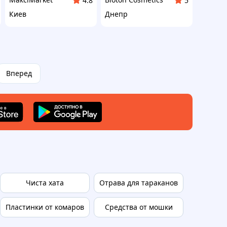
4.8
5
Киев
Днепр
Вперед
Чиста хата
Отрава для тараканов
Борная к
Пластинки от комаров
Средства от мошки