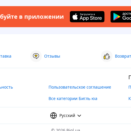
буйте в приложении
ставка
Отзывы
Возврат
ьность
Пользовательское соглашение
П
Все категории Бигль юа
К
Русский
©
2026 Bigl.ua