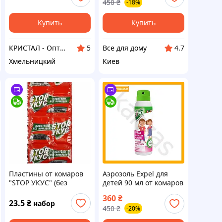
450
₴
-18%
Дом, 50 мл, спайка 8
укусов насекомых
штук
противомоски VDD11-S
Купить
Купить
КРИСТАЛ - Оптовая и розничная торговля одноразовой посудой, товарами санитарно-бытового назначения
Все для дому
5
4.7
Хмельницкий
Киев
Пластины от комаров
Аэрозоль Expel для
"STOP УКУС" (без
детей 90 мл от комаров
запаха), 10 шт
и клещей защита от
360
₴
укусов насекомых
23.5
₴
набор
450
₴
-20%
средство от мошек