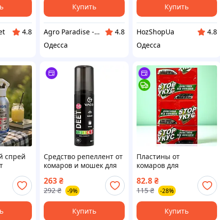
48шт
48шт
ь
Купить
Купить
et
Agro Paradise - интернет-магазин средств защиты растений и удобрений. ФОП Бацко Артем Матвійович
HozShopUa
4.8
4.8
4.8
Одесса
Одесса
й спрей
Средство репеллент от
Пластины от
т
комаров и мошек для
комаров для
ек и
нанесения на кожу,
фумигатора "Stop укус",
263
₴
82.8
₴
ентрат
защитная жидкость от
10шт
292
₴
115
₴
-9%
-28%
 укусов
укусов насекомых
 12
ь
Купить
Купить