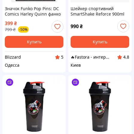
Значок Funko Pop Pins: DC
Шейкер спортивний
Comics Harley Quinn фанко
SmartShake Reforce 900ml
Харли Квинн 10
DC Harley Quinn
399
₴
990
₴
799
₴
-50%
Купить
Купить
Blizzard
🔥Fastora - интернет-магазин
5
4.8
Одесса
Киев