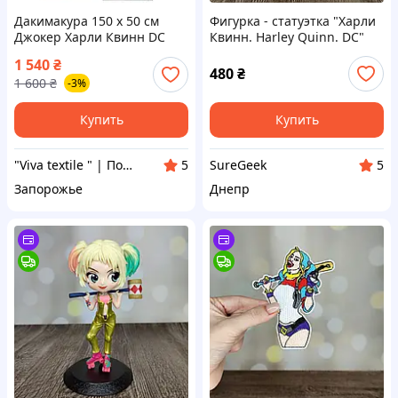
Дакимакура 150 х 50 см
Фигурка - статуэтка "Харли
Джокер Харли Квинн DC
Квинн. Harley Quinn. DC"
Comics Бэтмен Joker
1 540
₴
Подушка + наволочка
480
₴
1 600
₴
-3%
двухсторонняя
Купить
Купить
"Viva textile " | Подушки, одеяла, постельное бельё, пледы и покрывала
SureGeek
5
5
Запорожье
Днепр