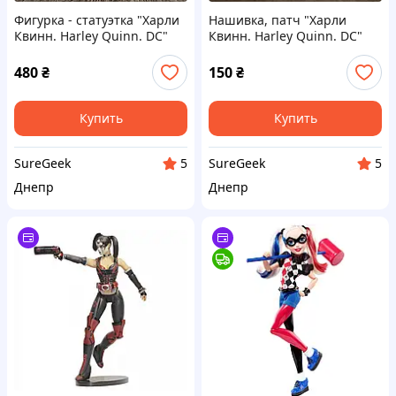
Фигурка - статуэтка "Харли
Нашивка, патч "Харли
Квинн. Harley Quinn. DC"
Квинн. Harley Quinn. DC"
480
₴
150
₴
Купить
Купить
SureGeek
SureGeek
5
5
Днепр
Днепр