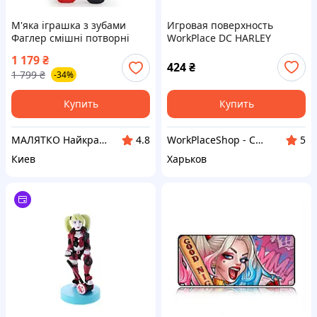
М'яка іграшка з зубами
Игровая поверхность
Фаглер смішні потворні
WorkPlace DC HARLEY
монстри Funny Ugly
QUINN 300х500 мм
1 179
₴
Monster Fuggler DC Harley
424
₴
1 799
₴
-34%
Quinn Харлі Квін
Купить
Купить
МАЛЯТКО Найкраще для ваших дітей
WorkPlaceShop - Студія настільних покриттів
4.8
5
Киев
Харьков