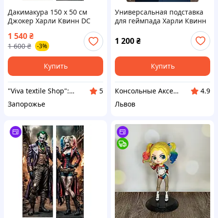
Дакимакура 150 х 50 см
Универсальная подставка
Джокер Харли Квинн DC
для геймпада Харли Квинн
Comics Бэтмен Joker
DC Comics
1 540
₴
Подушка с наволочкой,
1 200
₴
1 600
₴
-3%
наволочка на молнии
Купить
Купить
"Viva textile Shop": Дарим мягкий и комфортный сон!
Консольные Аксессуары Подставки
5
4.9
Запорожье
Львов