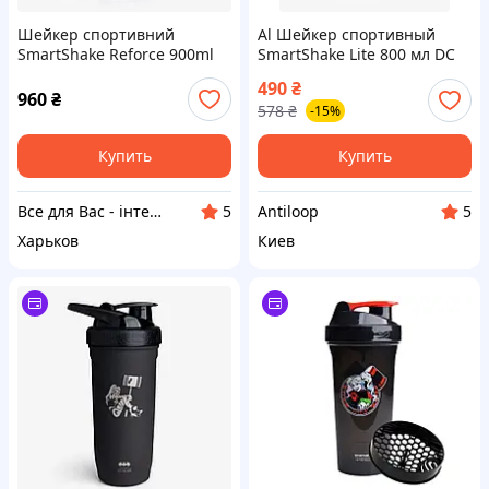
Шейкер спортивний
Al Шейкер спортивный
SmartShake Reforce 900ml
SmartShake Lite 800 мл DC
DC Harley Quinn, Оригінал!
Harley Quinn
490
₴
960
₴
578
₴
-15%
Купить
Купить
Все для Вас - інтернет магазин товарів для дому, спорту та відпочинку
Antiloop
5
5
Харьков
Киев