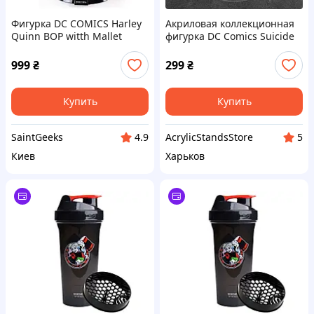
Фигурка DC COMICS Harley
Акриловая коллекционная
Quinn BOP witth Mallet
фигурка DC Comics Suicide
Bendyfig (Харли Квин)
Squad Отряд самоубийц
Харли Квинн 15 см
999
₴
299
₴
Купить
Купить
SaintGeeks
AcrylicStandsStore
4.9
5
Киев
Харьков