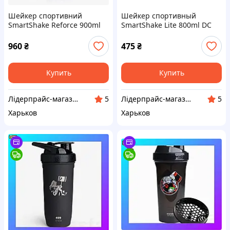
Шейкер спортивний
Шейкер спортивный
SmartShake Reforce 900ml
SmartShake Lite 800ml DC
DC Harley Quinn, Оригінал!
Harley Quinn, Оригинал!
960
₴
475
₴
Купить
Купить
Лідерпрайс-магазин товарів для дому, здоров'я, спорту та відпочинку №1. Liderprice.uaprom.net
Лідерпрайс-магазин товарів для дому, здоров'я, спорту та відпочинку №1. Liderprice.uaprom.net
5
5
Харьков
Харьков