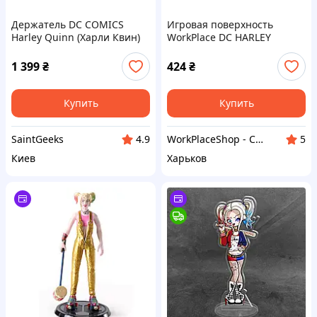
Держатель DC COMICS
Игровая поверхность
Harley Quinn (Харли Квин)
WorkPlace DC HARLEY
QUINN SOLO 300х500 мм
1 399
₴
424
₴
Купить
Купить
SaintGeeks
WorkPlaceShop - Студія настільних покриттів
4.9
5
Киев
Харьков