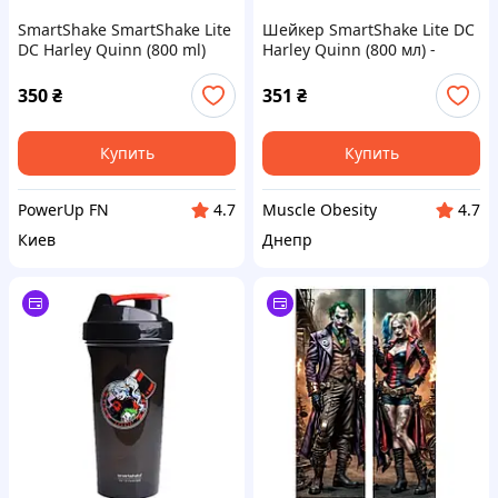
SmartShake SmartShake Lite
Шейкер SmartShake Lite DC
DC Harley Quinn (800 ml)
Harley Quinn (800 мл) -
Харли Квин: Стиль,
прочность и драйв
350
₴
351
₴
Купить
Купить
PowerUp FN
Muscle Obesity
4.7
4.7
Киев
Днепр