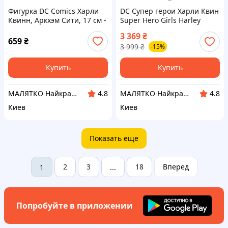
Фигурка DC Comics Харли
DC Супер герои Харли Квин
Квинн, Аркхэм Сити, 17 см -
Super Hero Girls Harley
Harley Quinn, Arkham City
Quinn 12" Action Doll
3 369
₴
659
₴
3 999
₴
-15%
Купить
Купить
МАЛЯТКО Найкраще для ваших дітей
МАЛЯТКО Найкраще для ваших дітей
4.8
4.8
Киев
Киев
Показать еще
2
3
18
Вперед
1
...
Попробуйте в приложении