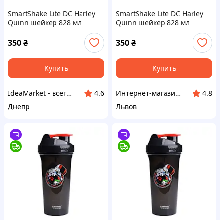
SmartShake Lite DC Harley
SmartShake Lite DC Harley
Quinn шейкер 828 мл
Quinn шейкер 828 мл
герметичний (21277-01)
герметичний
350
₴
350
₴
Купить
Купить
IdeaMarket - всегда прекрасная идея!
Интернет-магазин крутых товаров КРУТО!
4.6
4.8
Днепр
Львов