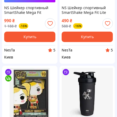
NS Шейкер спортивный
NS Шейкер спортивный
SmartShake Mega Fit
SmartShake Mega Fit Lite
Reforce 900ml DC Harley
800ml DC Harley Quinn
990
₴
490
₴
Quinn Nes22/Q
Nes22/Q
1 188
₴
588
₴
-16%
-16%
Купить
Купить
NesTa
NesTa
5
5
Киев
Киев