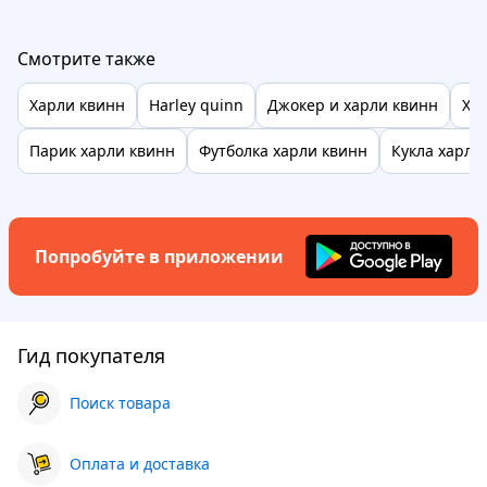
Смотрите также
Харли квинн
Harley quinn
Джокер и харли квинн
Ха
Парик харли квинн
Футболка харли квинн
Кукла харли
Попробуйте в приложении
Гид покупателя
Поиск товара
Оплата и доставка