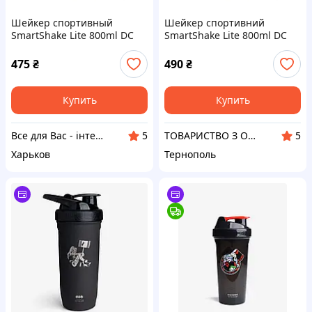
Шейкер спортивный
Шейкер спортивний
SmartShake Lite 800ml DC
SmartShake Lite 800ml DC
Harley Quinn, Оригинал!
Harley Quinn
475
₴
490
₴
Купить
Купить
Все для Вас - інтернет магазин товарів для дому, спорту та відпочинку
ТОВАРИСТВО З ОБМЕЖЕНОЮ ВІДПОВІДАЛЬНІСТЮ "АКОРД-УКРАЇНА"
5
5
Харьков
Тернополь