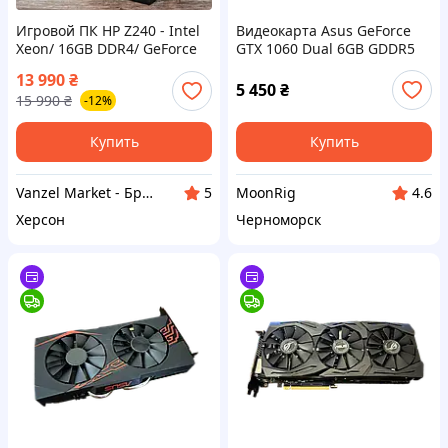
Игровой ПК HP Z240 - Intel
Видеокарта Asus GeForce
Xeon/ 16GB DDR4/ GeForce
GTX 1060 Dual 6GB GDDR5
GTX1060 3GB DDR5/
(DUAL-GTX1060-6G) Б/У
13 990
₴
256GB+1000GB Системный
5 450
₴
15 990
₴
-12%
блок GTA5
Купить
Купить
Vanzel Market - Брендові комп'ютери з Європи
MoonRig
5
4.6
Херсон
Черноморск