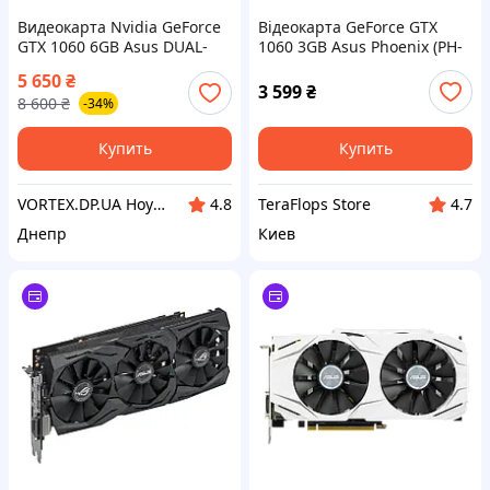
Видеокарта Nvidia GeForce
Відеокарта GeForce GTX
GTX 1060 6GB Asus DUAL-
1060 3GB Asus Phoenix (PH-
GTX1060-6G 6GB GDDR5
GTX1060-3G) Б/В
5 650
₴
192bit DVI-D 2*HDMI 2*DP
3 599
₴
8 600
₴
-34%
бу
Купить
Купить
VORTEX.DP.UA Ноутбуки, компьютеры, запчасти, сервис
TeraFlops Store
4.8
4.7
Днепр
Киев