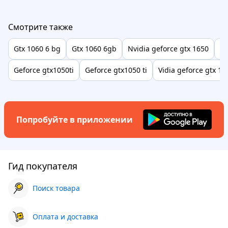
Смотрите также
Gtx 1060 6 bg
Gtx 1060 6gb
Nvidia geforce gtx 1650
Vi
Geforce gtx1050ti
Geforce gtx1050 ti
Vidia geforce gtx 105
Попробуйте в приложении
Гид покупателя
Поиск товара
Оплата и доставка