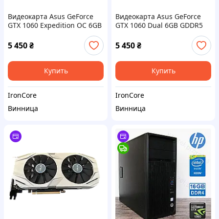
Видеокарта Asus GeForce
Видеокарта Asus GeForce
GTX 1060 Expedition OC 6GB
GTX 1060 Dual 6GB GDDR5
GDDR5 (EX-GTX1060-6G) Б/У
(DUAL-GTX1060-6G) Б/У
5 450
₴
5 450
₴
Купить
Купить
IronCore
IronCore
Винница
Винница