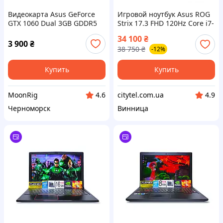
Видеокарта Asus GeForce
Игровой ноутбук Asus ROG
GTX 1060 Dual 3GB GDDR5
Strix 17.3 FHD 120Hz Core i7-
(DUAL-GTX1060-O3G) Б/У
8750H 6ядер 16GB
34 100
₴
SSD128GB+1TBHDD GeForce
3 900
₴
38 750
₴
-12%
GTX1060 6GB
Купить
Купить
MoonRig
citytel.com.ua
4.6
4.9
Черноморск
Винница