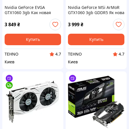
Nvidia GeForce EVGA
Nvidia GeForce MSi ArMoR
GTX1060 3gb Как новая
GTX1060 3gb GDDR5 Як нова
3 849
₴
3 999
₴
Купить
Купить
TEHNO
TEHNO
4.7
4.7
Киев
Киев