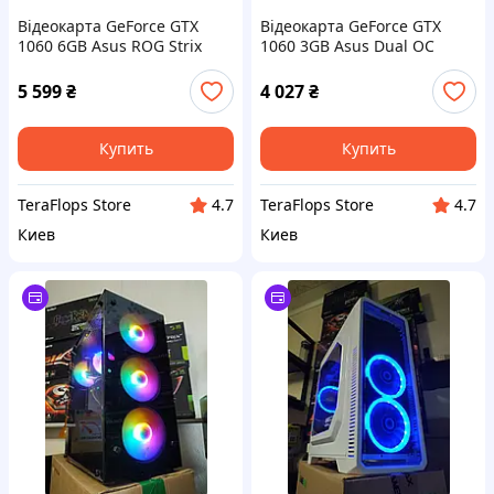
Відеокарта GeForce GTX
Відеокарта GeForce GTX
1060 6GB Asus ROG Strix
1060 3GB Asus Dual OC
Gaming OC (ROG-STRIX-
(DUAL-GTX1060-O3G) Б/В
GTX1060-O6G-GAMING) Б/В
5 599
₴
4 027
₴
Купить
Купить
TeraFlops Store
TeraFlops Store
4.7
4.7
Киев
Киев