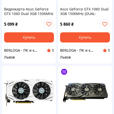
Видеокарта Asus GeForce
Asus GeForce GTX 1060 Dual
GTX 1060 Dual 3GB 1506MHz
3GB 1506MHz (DUAL-
(DUAL-GTX1060-O3G) OEM
GTX1060-O3G)
5 099
₴
5 860
₴
Купить
Купить
BERLOGA - ПК и комплектующие
BERLOGA - ПК и комплектующие
5
5
Львов
Львов