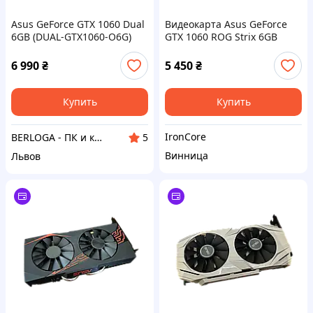
Asus GeForce GTX 1060 Dual
Видеокарта Asus GeForce
6GB (DUAL-GTX1060-O6G)
GTX 1060 ROG Strix 6GB
GDDR5 (STRIX-GTX1060-6G-
GAMING) Б/У
6 990
₴
5 450
₴
Купить
Купить
IronCore
BERLOGA - ПК и комплектующие
5
Винница
Львов