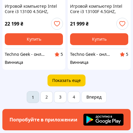
Игровой компьютер Intel
Игровой компьютер Intel
Core i3 13100 4.5GHZ,
Core i3 13100F 4.5GHZ,
GTX1060, 16GB DDR4, SSD
GTX1060, 16GB DDR4,
240, HDD 500GB
SSD240, 500GB
22 199
₴
21 999
₴
Купить
Купить
Techno Geek - онлайн магазин компьютеров
Techno Geek - онлайн магазин компьютеров
5
5
Винница
Винница
Показать еще
2
3
4
Вперед
1
Попробуйте в приложении