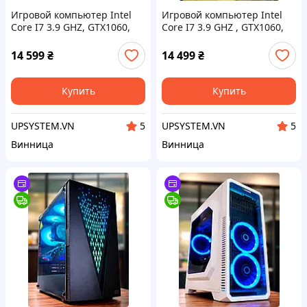
Игровой компьютер Intel
Игровой компьютер Intel
Core I7 3.9 GHZ, GTX1060,
Core I7 3.9 GHZ , GTX1060,
16GB, SSD 240GB + 500GB
16GB, SSD 240GB + 500GB
Gaming PC ПК
GAMING PC ПК
14 599
₴
14 499
₴
Купить
Купить
UPSYSTEM.VN
UPSYSTEM.VN
5
5
Винница
Винница