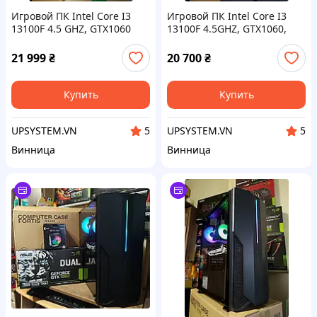
Игровой ПК Intel Core I3
Игровой ПК Intel Core I3
13100F 4.5 GHZ, GTX1060
13100F 4.5GHZ, GTX1060,
6GB, 16GB DDR4, SSD 240GB,
16GB DDR4, SSD 240GB,HDD
HDD 500GB Gaming PC
500GB Gaming PC
21 999
₴
20 700
₴
Купить
Купить
UPSYSTEM.VN
UPSYSTEM.VN
5
5
Винница
Винница