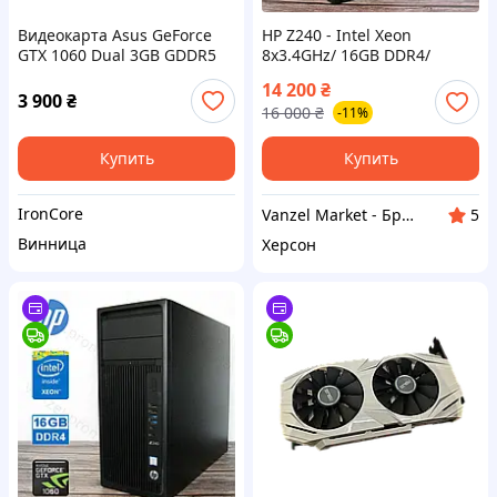
Видеокарта Asus GeForce
HP Z240 - Intel Xeon
GTX 1060 Dual 3GB GDDR5
8x3.4GHz/ 16GB DDR4/
(DUAL-GTX1060-O3G) Б/У
GeForce GTX1060 3GB DDR5/
14 200
₴
256GB+1000GB Системный
3 900
₴
16 000
₴
-11%
блок, Игровой ПК GTA5
Купить
Купить
IronCore
Vanzel Market - Брендові комп'ютери з Європи
5
Винница
Херсон