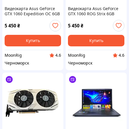
Видеокарта Asus GeForce
Видеокарта Asus GeForce
GTX 1060 Expedition OC 6GB
GTX 1060 ROG Strix 6GB
GDDR5 (EX-GTX1060-6G) Б/У
GDDR5 (STRIX-GTX1060-6G-
GAMING) Б/У
5 450
₴
5 450
₴
Купить
Купить
MoonRig
MoonRig
4.6
4.6
Черноморск
Черноморск