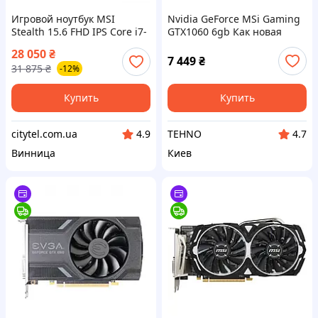
Игровой ноутбук MSI
Nvidia GeForce MSi Gaming
Stealth 15.6 FHD IPS Core i7-
GTX1060 6gb Как новая
7700HQ 4ядра 16Gb
28 050
₴
SSD512GB Nvidia GeForce
7 449
₴
31 875
₴
-12%
GTX1060 6GB
Купить
Купить
citytel.com.ua
TEHNO
4.9
4.7
Винница
Киев