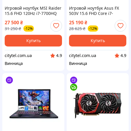
Игровой ноутбук MSI Raider
Игровой ноутбук Asus FX
15.6 FHD 120Hz i7-7700HQ
503V 15.6 FHD Core i7-
4ядра 16Gb SSD256GB
7700HQ 4ядра 8GB
27 500
₴
25 190
₴
Nvidia GeForce GTX1060 6GB
SSD500GB Nvidia GeForce
31 250
₴
28 625
₴
-12%
-12%
GTX1060
Купить
Купить
citytel.com.ua
citytel.com.ua
4.9
4.9
Винница
Винница