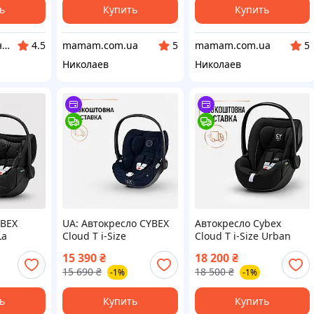
ь
Купить
Купить
tech.dp.ua - интернет магазин
mamam.com.ua
mamam.com.ua
4.5
5
5
Николаев
Николаев
YBEX
UA: Автокресло CYBEX
Автокресло Cybex
La
Cloud T i-Size
Cloud T i-Size Urban
Rebellious Luxury для
Mobility Black 0+ (45–87
15 390
₴
18 200
₴
х 0-13
новорожденных 0–13
см, до 13 кг) для
15 690
₴
18 500
₴
-1%
-1%
, премиум
кг, группа 0+, премиум
новорожденных,
коллекция
автолюлька с лежачим
положением
ь
Купить
Купить