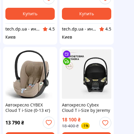
Купить
Купить
tech.dp.ua - интернет магазин
tech.dp.ua - интернет магазин
4.5
4.5
Киев
Киев
Автокресло CYBEX
Автокресло Cybex
Cloud T i-Size (0-13 кг)
Cloud T i-Size by Jeremy
Cozy Beige Plus
Scott Wings группа 0+
18 100
₴
45-87 см до 13 кг
13 790
₴
18 400
₴
-1%
черное с крыльями