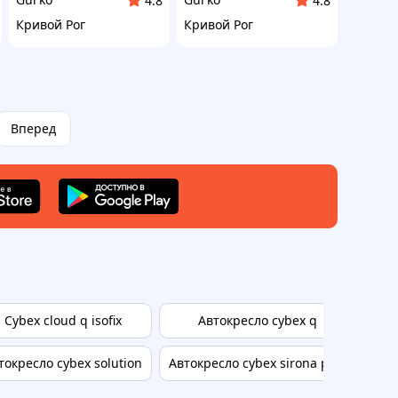
4.8
4.8
Кривой Рог
Кривой Рог
Вперед
Cybex cloud q isofix
Автокресло cybex q
Авт
токресло cybex solution
Автокресло cybex sirona plus
So