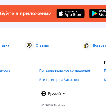
буйте в приложении
ставка
Отзывы
Возврат
ьность
Пользовательское соглашение
П
Все категории Бигль юа
К
Русский
©
2026 Bigl.ua