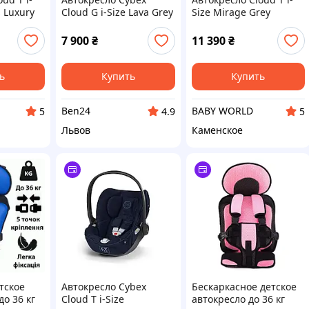
s Luxury
Cloud G i-Size Lava Grey
Size Mirage Grey
(523001147)
7 900
₴
11 390
₴
ь
Купить
Купить
Ben24
BABY WORLD
5
4.9
5
Львов
Каменское
тское
Автокресло Cybex
Бескаркасное детское
до 36 кг
Cloud T i-Size
автокресло до 36 кг