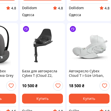
Dollidom
Dollidom
4.8
4.8
4.8
Одесса
Одесса
bex
База для автокресла
Автокресло Cybex
ava Grey
Cybex T (Cloud Z2,
Cloud T i-Size Urban,
Cloud Т, Sirona Z2,
Mobility White
Sirona Т)
10 500
₴
18 500
₴
ь
Купить
Купить
arsi.com.ua - магазин техники
Gul'ko
Gul'ko