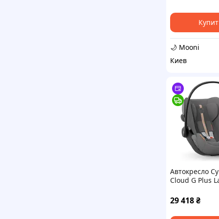
Купит
🌙 Mooni
Киев
Автокресло Cy
Cloud G Plus L
29 418
₴