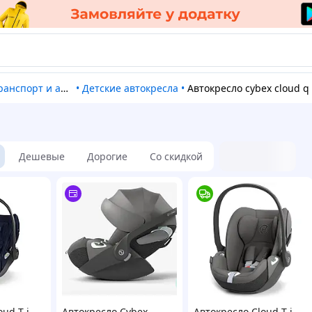
спорт и автокресла
•
Детские автокресла
•
Автокресло cybex cloud q
Дешевые
Дорогие
Со скидкой
ud T i-
Автокресло Cybex
Автокресло Cloud T i-