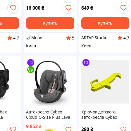
Rebellious Luxury
розово-черное, мягкая
накладка в авто
16 000
₴
649
₴
ь
Купить
Купить
🌙 Mooni
ARTAP Studio
4.7
5
4.7
Киев
Киев
bex
Автокресло Cybex
Крючок детского
La
Cloud G-Size Plus Lava
автокресла Cybex
Grey (523001155)
Cloud Z
9 852
₴
НОВОЕ!
280
₴