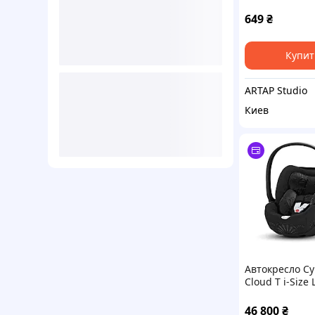
Синий
649
₴
Купит
ARTAP Studio
Киев
Автокресло Cy
Cloud T i-Size 
Parisienne
46 800
₴