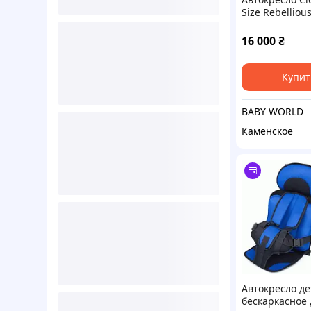
Size Rebelliou
16 000
₴
Купит
BABY WORLD
Каменское
Автокресло де
бескаркасное 