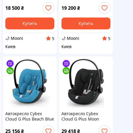
Mobility Black)
Scott (Wings)
18 500
₴
19 200
₴
Купить
Купить
🌙 Mooni
🌙 Mooni
5
5
Киев
Киев
Автокресло Cybex
Автокресло Cybex
Cloud G Plus Beach Blue
Cloud G Plus Moon
25 156
₴
29 418
₴