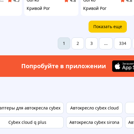
4.5
4.8
4.8
Кривой Рог
Кривой Рог
Показать еще
2
3
334
1
...
Попробуйте в приложении
аптеры для автокресла cybex
Автокресло cybex cloud
Cybex cloud q plus
Автокресла cybex sirona
Ав