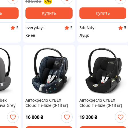
10 593
₴
-7%
ь
Купить
Купить
everydays
3deNity
5
5
5
Киев
Луцк
bex
Автокресло CYBEX
Автокресло CYBEX
ava Grey
Cloud T i-Size (0-13 кг)
Cloud T i-Size (0-13 кг)
Jewels of Nature
Jeremy Scott Wings
16 000
₴
19 200
₴