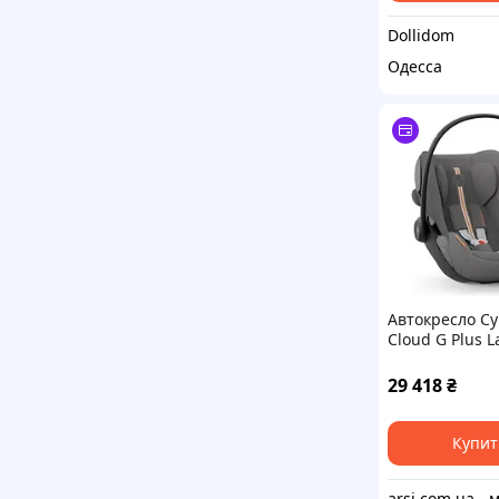
Dollidom
Одесса
Автокресло Cy
Cloud G Plus L
29 418
₴
Купит