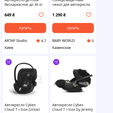
бескаркасное до 36 кг
чехол для автокресла
Серо-бежевое
Aton / Cloud
649
₴
1 290
₴
Купить
Купить
ARTAP Studio
BABY WORLD
4.7
5
Киев
Каменское
Автокресло Cybex
Автокресло Cybex
Cloud T i-Size (Urban
Cloud T i-Size by Jeremy