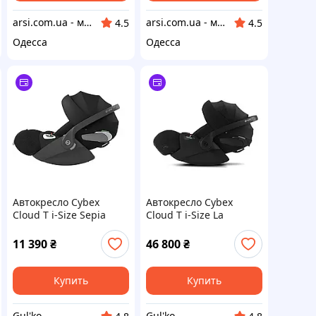
arsi.com.ua - магазин техники
arsi.com.ua - магазин техники
4.5
4.5
Одесса
Одесса
Автокресло Cybex
Автокресло Cybex
Cloud T i-Size Sepia
Cloud T i-Size La
Black
Parisienne
11 390
₴
46 800
₴
Купить
Купить
Gul'ko
Gul'ko