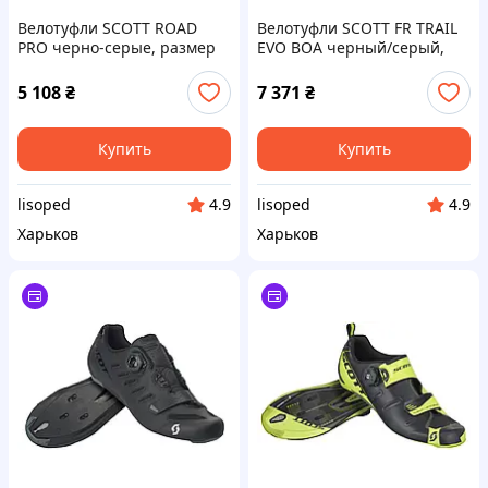
Велотуфли SCOTT ROAD
Велотуфли SCOTT FR TRAIL
PRO черно-серые, размер
EVO BOA черный/серый,
43 (251816)
размер 46
5 108
₴
7 371
₴
Купить
Купить
lisoped
lisoped
4.9
4.9
Харьков
Харьков