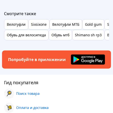
Смотрите также
Велотуфли
Sixsixone
Велотуфли МТБ
Gold gum
Sh
Обувь для велосипеда
Обувь мтб
Shimano sh rp3
Ве
Попробуйте в приложении
Гид покупателя
Поиск товара
Оплата и доставка