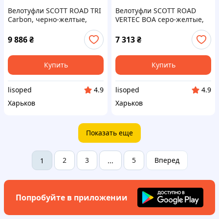
Велотуфли SCOTT ROAD TRI
Велотуфли SCOTT ROAD
Carbon, черно-желтые,
VERTEC BOA серо-желтые,
размер 43 (242135.4755)
размер 43 (270593.6228)
9 886
₴
7 313
₴
Купить
Купить
lisoped
lisoped
4.9
4.9
Харьков
Харьков
Показать еще
2
3
5
Вперед
1
...
Попробуйте в приложении