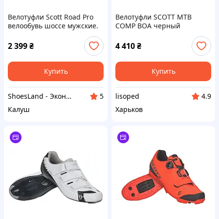
Велотуфли Scott Road Pro
Велотуфли SCOTT MTB
велообувь шоссе мужские.
COMP BOA черный
Оригинал. 46 р./30 см.
матовый/ желтый, размер
42
2 399
₴
4 410
₴
Купить
Купить
ShoesLand - Экономия и качество в каждом шаге
lisoped
5
4.9
Калуш
Харьков