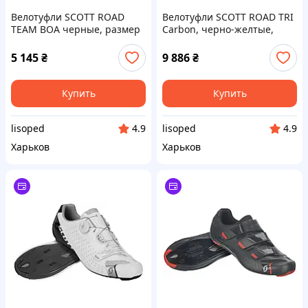
Велотуфли SCOTT ROAD
Велотуфли SCOTT ROAD TRI
TEAM BOA черные, размер
Carbon, черно-желтые,
38 (270594)
размер 38 (242135.4755)
5 145
₴
9 886
₴
Купить
Купить
lisoped
lisoped
4.9
4.9
Харьков
Харьков