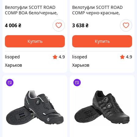
Велотуфли SCOTT ROAD
Велотуфли SCOTT ROAD
COMP BOA бело/черные,
COMP черно-красные,
размер 46 (251817)
размер 42 (251818)
4 006
₴
3 638
₴
Купить
Купить
lisoped
lisoped
4.9
4.9
Харьков
Харьков