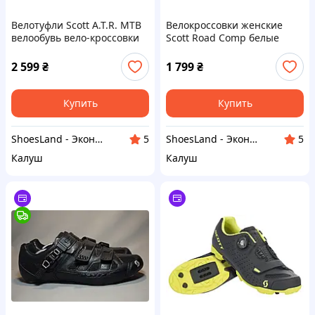
Велотуфли Scott A.T.R. MTB
Велокроссовки женские
велообувь вело-кроссовки
Scott Road Comp белые
горная вело обувь
велотуфли велообувь
Оригинал 40 р/26 см
шоссейные вело обувь
2 599
₴
1 799
₴
Оригинал 37 р/24 см
Купить
Купить
ShoesLand - Экономия и качество в каждом шаге
ShoesLand - Экономия и качество в каждом шаге
5
5
Калуш
Калуш