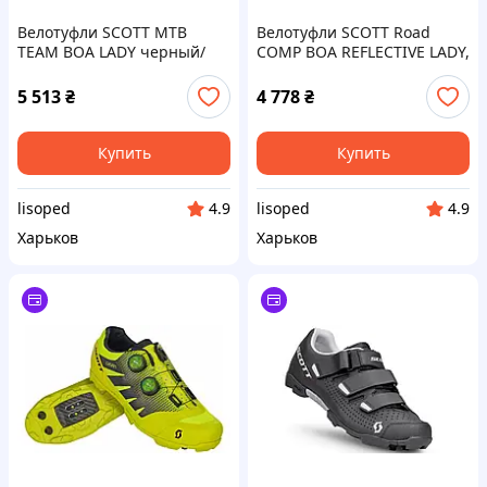
Велотуфли SCOTT MTB
Велотуфли SCOTT Road
TEAM BOA LADY черный/
COMP BOA REFLECTIVE LADY,
бирюзовый, размер 36
серые, размер 36 (270596)
(281215)
5 513
₴
4 778
₴
Купить
Купить
lisoped
lisoped
4.9
4.9
Харьков
Харьков