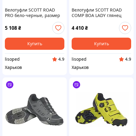
Велотуфли SCOTT ROAD
Велотуфли SCOTT ROAD
PRO бело-черные, размер
COMP BOA LADY глянец
44 (251816)
белый / бирюзовый /
синий, размер 41 (251824)
5 108
₴
4 410
₴
Купить
Купить
lisoped
lisoped
4.9
4.9
Харьков
Харьков