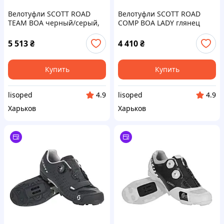
Велотуфли SCOTT ROAD
Велотуфли SCOTT ROAD
TEAM BOA черный/серый,
COMP BOA LADY глянец
размер 41 (281195.6941)
белый / бирюзовый /
синий, размер 37 (251824)
5 513
₴
4 410
₴
Купить
Купить
lisoped
lisoped
4.9
4.9
Харьков
Харьков