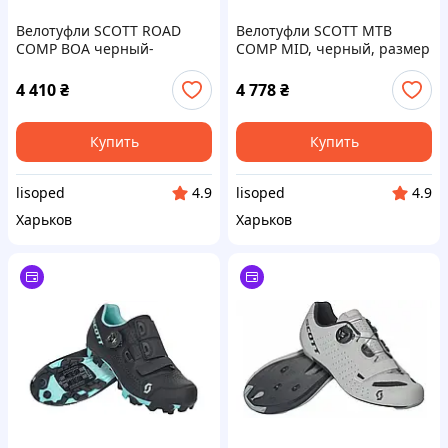
Велотуфли SCOTT ROAD
Велотуфли SCOTT MTB
COMP BOA черный-
COMP MID, черный, размер
серебристый, размер 46
47
(251817)
4 410
₴
4 778
₴
Купить
Купить
lisoped
lisoped
4.9
4.9
Харьков
Харьков