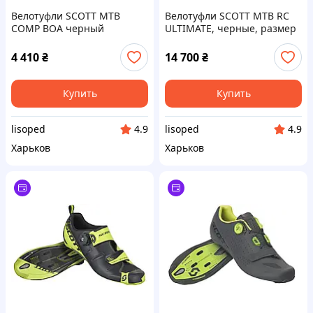
Велотуфли SCOTT MTB
Велотуфли SCOTT MTB RC
COMP BOA черный
ULTIMATE, черные, размер
матовый/ серый, размер 42
45 (265944)
4 410
₴
14 700
₴
Купить
Купить
lisoped
lisoped
4.9
4.9
Харьков
Харьков