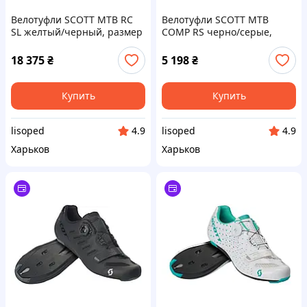
Велотуфли SCOTT MTB RC
Велотуфли SCOTT MTB
SL желтый/черный, размер
COMP RS черно/серые,
45
размер 47
18 375
₴
5 198
₴
Купить
Купить
lisoped
lisoped
4.9
4.9
Харьков
Харьков