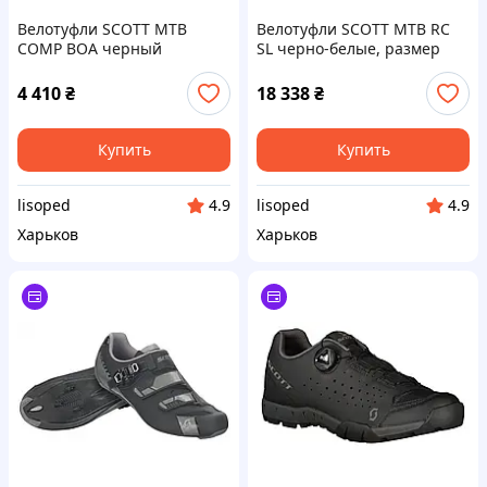
Велотуфли SCOTT MTB
Велотуфли SCOTT MTB RC
COMP BOA черный
SL черно-белые, размер
матовый/ серый, размер 41
42.5
4 410
₴
18 338
₴
Купить
Купить
lisoped
lisoped
4.9
4.9
Харьков
Харьков