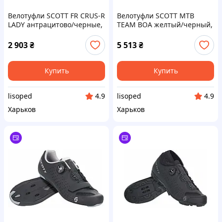
Велотуфли SCOTT FR CRUS-R
Велотуфли SCOTT MTB
LADY антрацитово/черные,
TEAM BOA желтый/черный,
размер 37
размер 42 (281206)
2 903
₴
5 513
₴
Купить
Купить
lisoped
lisoped
4.9
4.9
Харьков
Харьков