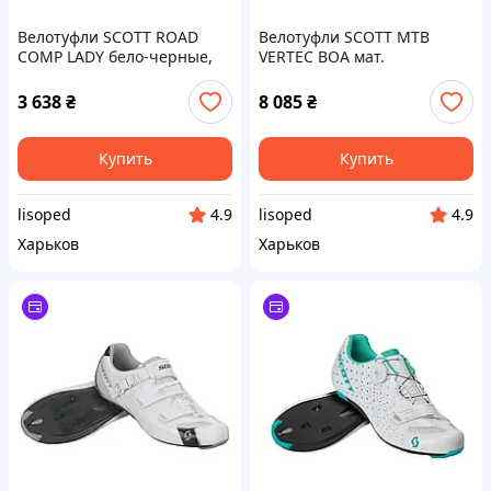
Велотуфли SCOTT ROAD
Велотуфли SCOTT MTB
COMP LADY бело-черные,
VERTEC BOA мат.
размер 36 (251825)
оранжевый/черный,
размер 46 (270597)
3 638
₴
8 085
₴
Купить
Купить
lisoped
lisoped
4.9
4.9
Харьков
Харьков