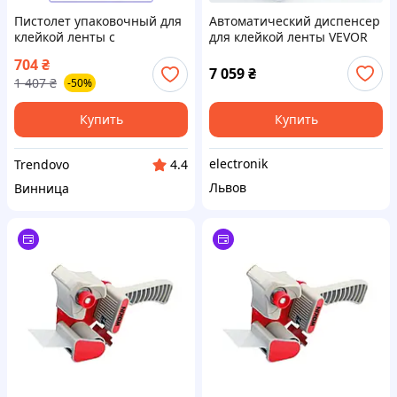
Пистолет упаковочный для
Автоматический диспенсер
клейкой ленты с
для клейкой ленты VEVOR
эргономичной рукояткой
AT-60, 25 Вт, 220-240 В,
704
₴
для быстрой и точной
длина резки 5-999 мм,
7 059
₴
1 407
₴
-50%
склейки
ширина ленты 6-60 мм,
Купить
Купить
electronik
Trendovo
4.4
Львов
Винница