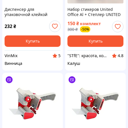
Диспенсер для
Набор стикеров United
упаковочной клейкой
Office Al + Степлер UNITED
ленты (скотчу) WOKIN WK-
OFFICE SMALL + ДИСПЕНСЕР
150
₴
комплект
653001
ДЛЯ КЛЕЙКОЙ ЛЕНТЫ
232
₴
300
₴
-50%
Купить
Купить
VinMix
"STfE": красота, комфорт и удовольствие!
5
4.8
Винница
Калуш