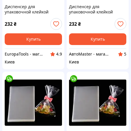
Диспенсер для
Диспенсер для
упаковочной клейкой
упаковочной клейкой
ленты (скотчу) WOKIN WK-
ленты (скотчу) WOKIN WK-
653001
653001
232
₴
232
₴
Купить
Купить
EuropaTools - магазин
АвтоMaster - магазин
4.9
5
Киев
Киев