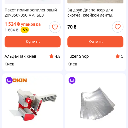
Пакет полипропиленовый
3д друк Диспенсер для
20×350×350 мм, БЕЗ
скотча, клейкой ленты,
клейкой ленты, 500 шт
изоленты
1 524
₴
упаковка
70
₴
1 604
₴
-5%
Купить
Купить
Альфа-Пак Киев
Fuzer Shop
4.8
5
Киев
Киев