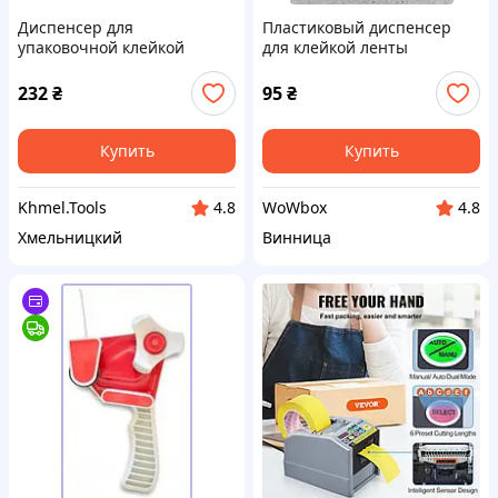
Диспенсер для
Пластиковый диспенсер
упаковочной клейкой
для клейкой ленты
ленты (скотчу) WOKIN WK-
653001
232
₴
95
₴
Купить
Купить
Khmel.Tools
WoWbox
4.8
4.8
Хмельницкий
Винница