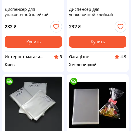
Диспенсер для
Диспенсер для
упаковочной клейкой
упаковочной клейкой
ленты (скотчу) WOKIN WK-
ленты (скотчу) WOKIN WK-
653001
653001
232
₴
232
₴
Купить
Купить
Интернет-магазин UKaTools
GaragLine
5
4.9
Киев
Хмельницкий