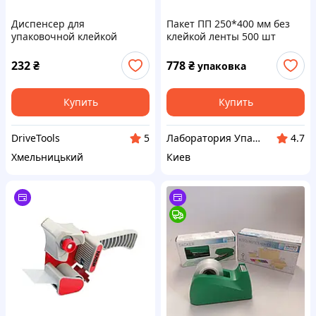
Диспенсер для
Пакет ПП 250*400 мм без
упаковочной клейкой
клейкой ленты 500 шт
ленты (скотчу) | WK-653001
| WOKIN
232
₴
778
₴
упаковка
Купить
Купить
DriveTools
Лаборатория Упаковки
5
4.7
Хмельницький
Киев