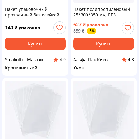
Пакет упаковочный
Пакет полипропиленовый
прозрачный без клейкой
25*300*350 мм, БЕЗ
ленты 200*150 мм (100 шт)
клейкой ленты, 500 шт
627
₴
упаковка
140
₴
упаковка
659
₴
-5%
Купить
Купить
Smakotti - Магазин кондитерских ингредиентов
Альфа-Пак Киев
4.9
4.8
Кропивницкий
Киев