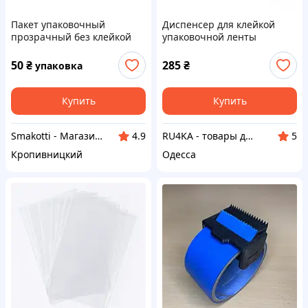
Пакет упаковочный
Диспенсер для клейкой
прозрачный без клейкой
упаковочной ленты
ленты 90*65 мм (100 шт)
Buromax (BM.7400-02)
50
₴
285
₴
упаковка
Купить
Купить
Smakotti - Магазин кондитерских ингредиентов
RU4KA - товары для офиса и дома
4.9
5
Кропивницкий
Одесса