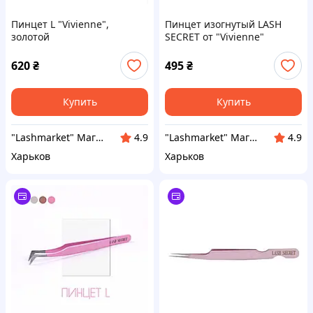
Пинцет L "Vivienne",
Пинцет изогнутый LASH
золотой
SECRET от "Vivienne"
620
₴
495
₴
Купить
Купить
"Lashmarket" Магазин материалов для наращивания и ламинирования ресниц, окрашивания бровей
"Lashmarket" Магазин материалов для наращивания и ламинирования ресниц, окрашивания бровей
4.9
4.9
Харьков
Харьков