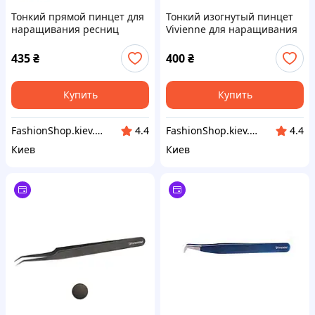
Тонкий прямой пинцет для
Тонкий изогнутый пинцет
наращивания ресниц
Vivienne для наращивания
Vivienne для выделения
ресниц
натуральных ресниц
435
₴
400
₴
Купить
Купить
FashionShop.kiev.ua - Материалы для красоты
FashionShop.kiev.ua - Материалы для красоты
4.4
4.4
Киев
Киев