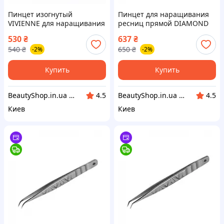
Пинцет изогнутый
Пинцет для наращивания
VIVIENNE для наращивания
ресниц прямой DIAMOND
ресниц
Vivienne
530
₴
637
₴
540
₴
650
₴
-2%
-2%
Купить
Купить
BeautyShop.in.ua - Интернет-магазин по продаже материалов красоты, Телеграм @Beautyshopinua
BeautyShop.in.ua - Интернет-магазин по продаже материалов красоты, Телеграм @Beautyshopinua
4.5
4.5
Киев
Киев