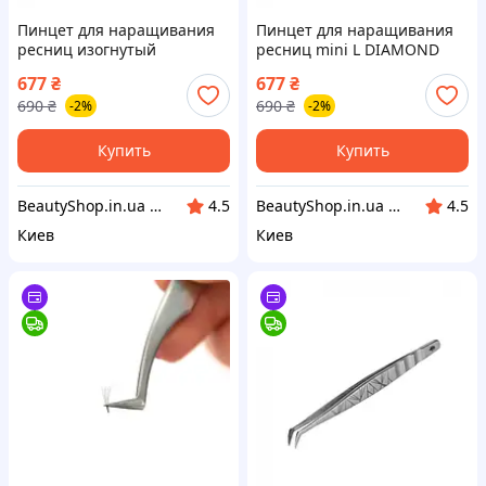
Пинцет для наращивания
Пинцет для наращивания
ресниц изогнутый
ресниц mini L DIAMOND
DIAMOND Vivienne
Vivienne
677
₴
677
₴
690
₴
690
₴
-2%
-2%
Купить
Купить
BeautyShop.in.ua - Интернет-магазин по продаже материалов красоты, Телеграм @Beautyshopinua
BeautyShop.in.ua - Интернет-магазин по продаже материалов красоты, Телеграм @Beautyshopinua
4.5
4.5
Киев
Киев