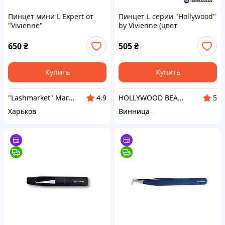
Пинцет мини L Expert от
Пинцет L серии "Hollywood"
"Vivienne"
by Vivienne (цвет
зеркальный)
650
₴
505
₴
Купить
Купить
"Lashmarket" Магазин материалов для наращивания и ламинирования ресниц, окрашивания бровей
HOLLYWOOD BEAUTY STORE ✨Профессиональный домашний уход за волосами✨Материалы для бьюти мастеров
4.9
5
Харьков
Винница