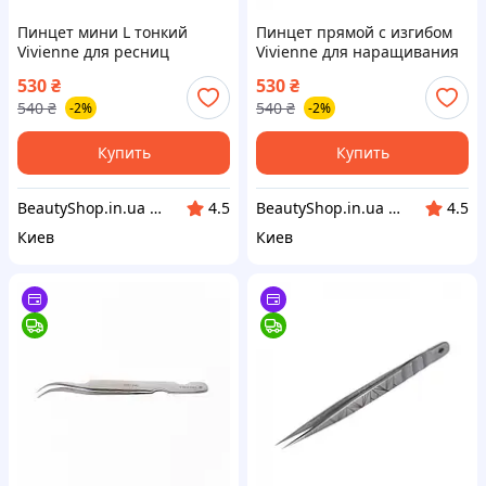
Пинцет мини L тонкий
Пинцет прямой с изгибом
Vivienne для ресниц
Vivienne для наращивания
объемного наращивания
ресниц
530
₴
530
₴
540
₴
540
₴
-2%
-2%
Купить
Купить
BeautyShop.in.ua - Интернет-магазин по продаже материалов красоты, Телеграм @Beautyshopinua
BeautyShop.in.ua - Интернет-магазин по продаже материалов красоты, Телеграм @Beautyshopinua
4.5
4.5
Киев
Киев