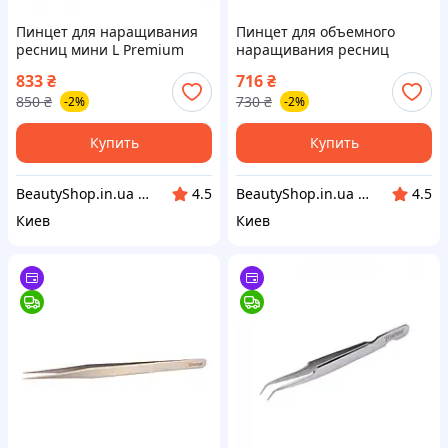
Пинцет для наращивания
Пинцет для объемного
ресниц мини L Premium
наращивания ресниц
VIVIENNE
Volume Standart VIVIENNE
833
₴
716
₴
850
₴
730
₴
-2%
-2%
Купить
Купить
BeautyShop.in.ua - Интернет-магазин по продаже материалов красоты, Телеграм @Beautyshopinua
BeautyShop.in.ua - Интернет-магазин по продаже материалов красоты, Телеграм @Beautyshopinua
4.5
4.5
Киев
Киев