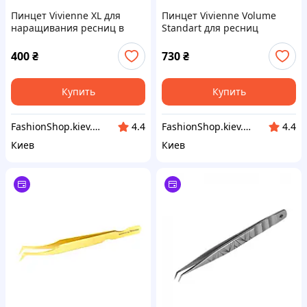
Пинцет Vivienne XL для
Пинцет Vivienne Volume
наращивания ресниц в
Standart для ресниц
углах глаз и
труднодоступных местах
400
₴
730
₴
Купить
Купить
FashionShop.kiev.ua - Материалы для красоты
FashionShop.kiev.ua - Материалы для красоты
4.4
4.4
Киев
Киев