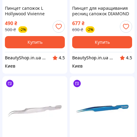
Пинцет сапожок L
Пинцет для наращивания
Hollywood Vivienne
ресниц сапожок DIAMOND
Vivienne
490
₴
677
₴
500
₴
690
₴
-2%
-2%
Купить
Купить
BeautyShop.in.ua - Интернет-магазин по продаже материалов красоты, Телеграм @Beautyshopinua
BeautyShop.in.ua - Интернет-магазин по продаже материалов красоты, Телеграм @Beautyshopinua
4.5
4.5
Киев
Киев