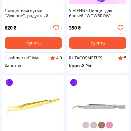
Пинцет изогнутый
VIVIENNE Пинцет для
"Vivienne", радужный
бровей "WOWBROW"
620
₴
350
₴
Купить
Купить
"Lashmarket" Магазин материалов для наращивания и ламинирования ресниц, окрашивания бровей
RUTACOSMETICS & BROW | РУТА | Косметика и Парфюмерия
4.9
5
Харьков
Кривой Рог