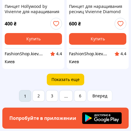
Пинцет Hollywood by
Пинцет для наращивания
Vivienne для наращивания
ресниц Vivienne Diamond
ресниц L
Mini L
400
₴
600
₴
Купить
Купить
FashionShop.kiev.ua - Материалы для красоты
FashionShop.kiev.ua - Материалы для красоты
4.4
4.4
Киев
Киев
Показать еще
2
3
6
Вперед
1
...
Попробуйте в приложении