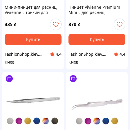
Мини-пинцет для ресниц
Пинцет Vivienne Premium
Vivienne L тонкий для
Mini L для ресниц
объемного наращивания
435
₴
870
₴
Купить
Купить
FashionShop.kiev.ua - Материалы для красоты
FashionShop.kiev.ua - Материалы для красоты
4.4
4.4
Киев
Киев