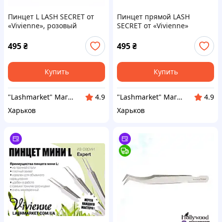
Пинцет L LASH SECRET от
Пинцет прямой LASH
«Vivienne», розовый
SECRET от «Vivienne»
495
₴
495
₴
Купить
Купить
"Lashmarket" Магазин материалов для наращивания и ламинирования ресниц, окрашивания бровей
"Lashmarket" Магазин материалов для наращивания и ламинирования ресниц, окрашивания бровей
4.9
4.9
Харьков
Харьков