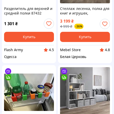
Разделитель для верхней и
Стеллаж лесенка, полка для
средней полки 87432
книг и игрушек,
разделитель комнаты на 15
3 199
₴
ячеек, книжный шкаф M-5
1 301
₴
4 999
₴
-36%
Купить
Купить
Flash Army
Mebel Store
4.5
4.8
Одесса
Белая Церковь