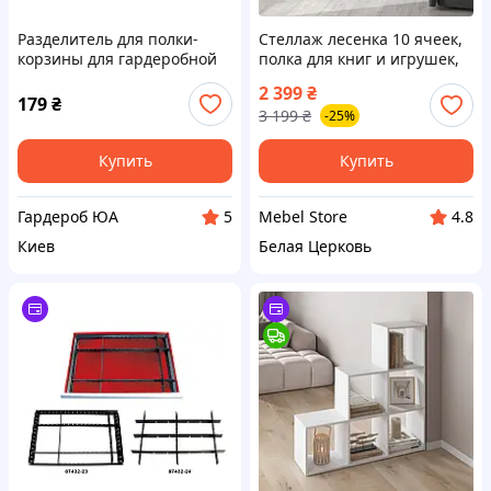
Разделитель для полки-
Стеллаж лесенка 10 ячеек,
корзины для гардеробной
полка для книг и игрушек,
системы. Гардеробная
разделитель комнаты M-40
2 399
₴
система.Консоль. Larvij
179
₴
3 199
₴
-25%
L9715
Купить
Купить
Гардероб ЮА
Mebel Store
5
4.8
Киев
Белая Церковь