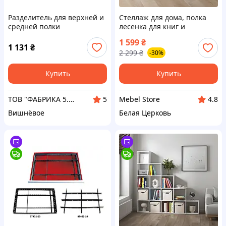
Разделитель для верхней и
Стеллаж для дома, полка
средней полки
лесенка для книг и
игрушек, разделитель
1 599
₴
комнаты на 6 ячеек M-39
1 131
₴
2 299
₴
-30%
Купить
Купить
ТОВ "ФАБРИКА 5.0" MILWAUKEE
Mebel Store
5
4.8
Вишнёвое
Белая Церковь