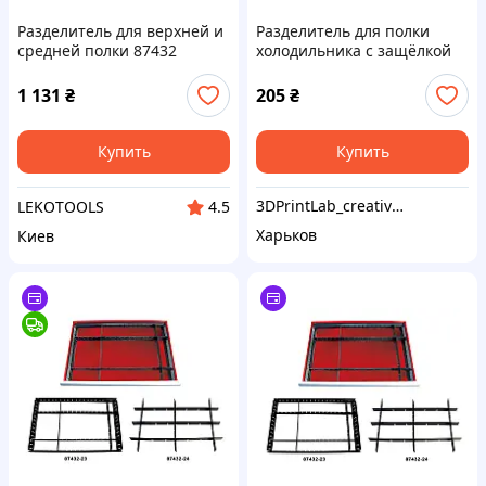
Разделитель для верхней и
Разделитель для полки
средней полки 87432
холодильника с защёлкой
1 131
₴
205
₴
Купить
Купить
3DPrintLab_creative_2
LEKOTOOLS
4.5
Харьков
Киев