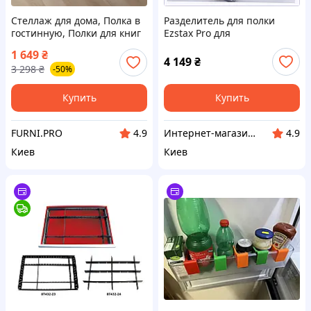
Стеллаж для дома, Полка в
Разделитель для полки
гостинную, Полки для книг
Ezstax Pro для
и игрушек, разделитель
вертикального хранения,
1 649
₴
комнаты на 6 ячеек бетон
1K776046X
4 149
₴
3 298
₴
-50%
Купить
Купить
FURNI.PRO
Интернет-магазин "SmartShop"
4.9
4.9
Киев
Киев