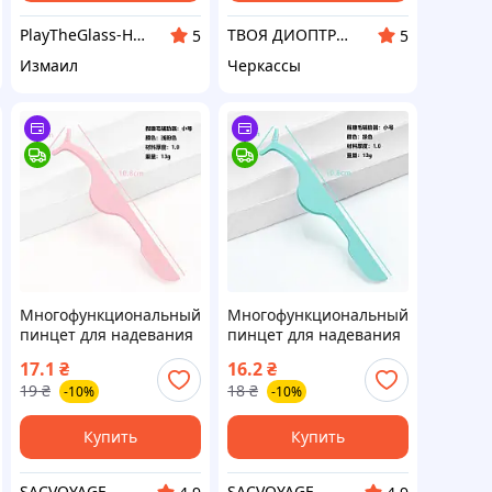
PlayTheGlass-Home
ТВОЯ ДИОПТРИЯ
5
5
Измаил
Черкассы
Многофункциональный
Многофункциональный
пинцет для надевания
пинцет для надевания
ресниц металлический
ресниц металлический
17.1
₴
16.2
₴
розовый
мятный
19
₴
18
₴
-10%
-10%
Купить
Купить
SACVOYAGE
SACVOYAGE