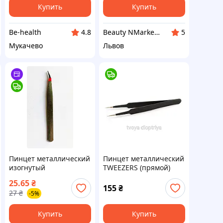
Купить
Купить
Be-health
Beauty NMarket - матеріали для б'юті майстрів.
4.8
5
Мукачево
Львов
Пинцет металлический
Пинцет металлический
изогнутый
TWEEZERS (прямой)
25.65
₴
155
₴
27
₴
-5%
Купить
Купить