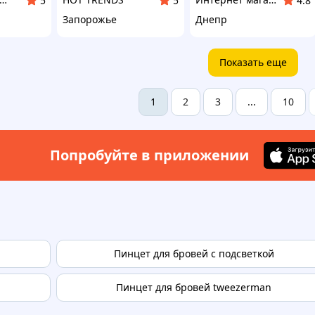
5
5
4.8
Запорожье
Днепр
Показать еще
2
3
10
1
...
Попробуйте в приложении
Пинцет для бровей с подсветкой
Пинцет для бровей tweezerman