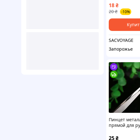
ресниц метал
18
₴
20
₴
-10%
Купит
SACVOYAGE
Запорожье
Пинцет метал
прямой для ру
размер 10.5 с
25
₴