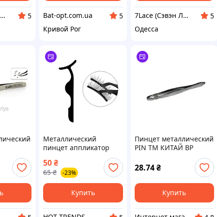
7Lace (Сэвэн Лэйс)
Bat-opt.com.ua
7Lace (Сэвэн Лэйс)
5
5
5
Кривой Рог
Одесса
лический
Металлический
Пинцет металлический
пинцет аппликатор
PIN ТМ КИТАЙ BP
для магнитных
50
₴
накладных ресниц
28.74
₴
65
₴
-23%
специальный
ь
Купить
Купить
ВОЯ ДИОПТРИЯ
HOT TRENDS
Интернет магазин BuyPlace