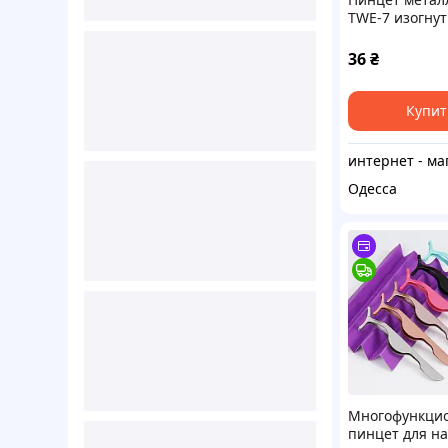
TWE-7 изогну
рукоделия, ра
см
36
₴
Купит
Одесса
Многофункци
пинцет для н