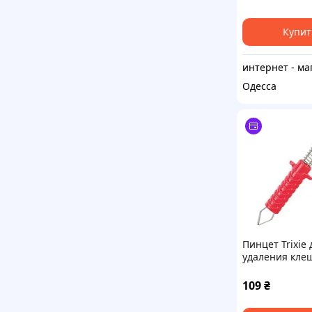
Купит
Одесса
Пинцет Trixie 
удаления кле
металлический
109
₴