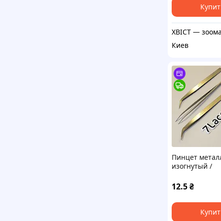
Купит
Киев
Пинцет метал
изогнутый /
металлически
15 см / Заказ 
12.5
₴
Купит