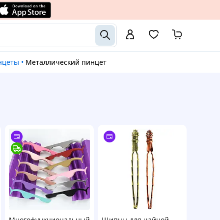
инцеты
•
Металлический пинцет
Многофункциональный
Щипцы для чайной