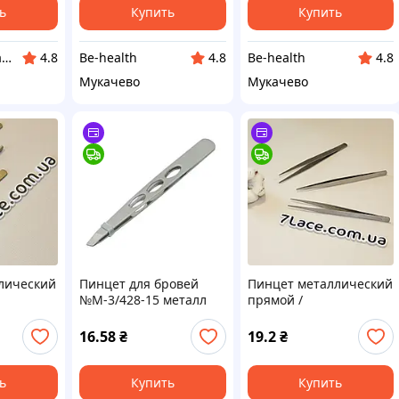
ь
Купить
Купить
ХВІСТ — зоомагазин заботы об домашних хвостиках
Be-health
Be-health
4.8
4.8
4.8
Мукачево
Мукачево
лический
Пинцет для бровей
Пинцет металлический
№M-3/428-15 металл
прямой /
й / длина
9,5см блистер,
металлический / длина
от 1 шт
металлический пинцет
15 см / Заказ от 1 шт
16.58
₴
19.2
₴
для бровей
ь
Купить
Купить