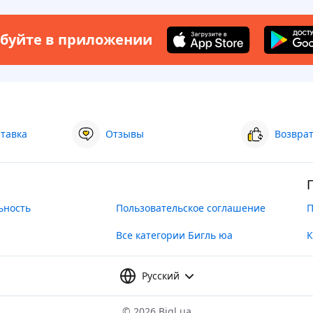
буйте в приложении
ставка
Отзывы
Возврат
ьность
Пользовательское соглашение
П
Все категории Бигль юа
К
Русский
©
2026 Bigl.ua