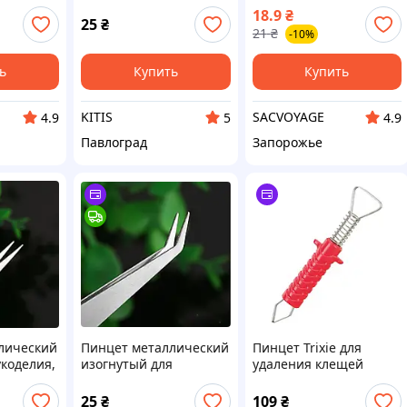
лический
наклеек розового
магнитных ресниц
18.9
₴
цвета 11.3 см
металлический
25
₴
21
₴
-10%
серебряный
ь
Купить
Купить
KITIS
SACVOYAGE
4.9
5
4.9
Павлоград
Запорожье
лический
Пинцет металлический
Пинцет Trixie для
коделия,
изогнутый для
удаления клещей
м
рукоделия, размер 10.5
металлический 8 см
см
25
₴
109
₴