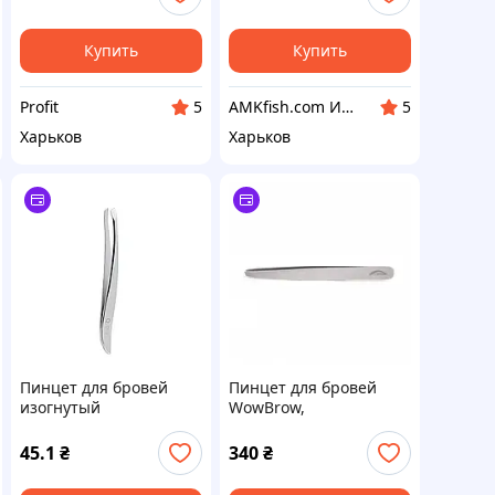
Купить
Купить
Profit
AMKfish.com Интернет-магазин аквариумистики и зоотоваров
5
5
Харьков
Харьков
Пинцет для бровей
Пинцет для бровей
изогнутый
WowBrow,
металлический QPI
металлический
Professional 9 см
45.1
₴
340
₴