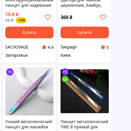
пинцет для надевания
церемонии, Бамбук,
ресниц металлический
металлический пинцет
19.8
₴
Ча Цзюй для пиал,
360
₴
22
₴
-10%
выбор цвета
Купить
Купить
SACVOYAGE
Тикрафт
4.9
5
Запорожье
Киев
Тонкий металлический
Пинцет металлический
пинцет для наклейок
TWE-8 прямой для