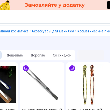
тивная косметика
•
Аксессуары для макияжа
•
Косметические п
Дешевые
Дорогие
Со скидкой
лический
Пинцет металлический
Щипцы для чайной