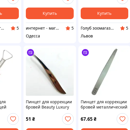
ь
Купить
Купить
интернет - магазин "Нужные штучки"
интернет - магазин "Нужные штучки"
Голуб зоомагазин
5
5
5
Одесса
Львов
для
Пинцет для коррекции
Пинцет для коррекции
щей
бровей Beauty Luxury
бровей металлический
 8 см.
скошенный
QPI Professional QP-22
металлический Р-02
51
₴
67.65
₴