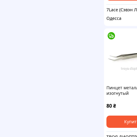
Одесса
Пинцет метал
изогнутый
80
₴
Купит
Т