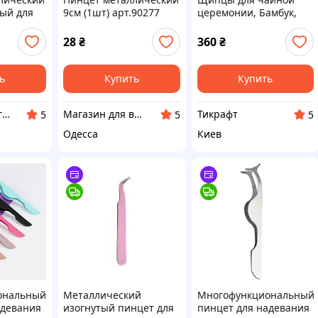
тый для
9см (1шт) арт.90277
церемонии, Бамбук,
змер 14,5
металлический пинцет
Ча Цзюй для пиал,
28
₴
360
₴
выбор цвета
ь
Купить
Купить
интернет - магазин "Нужные штучки"
Магазин для всієї сім'ї
Тикрафт
5
5
5
Одесса
Киев
ональный
Металлический
Многофункциональный
адевания
изогнутый пинцет для
пинцет для надевания