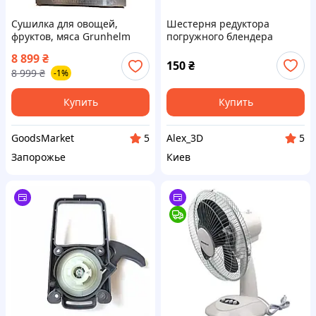
Сушилка для овощей,
Шестерня редуктора
фруктов, мяса Grunhelm
погружного блендера
GFD4012, 1000 Вт, 12
Grunhelm EBS-1000MC
8 899
₴
уровней, 40л,
SATURN ST-FP0053 ROTEX
150
₴
8 999
₴
-1%
нержавеющая сталь
RTB-890 Holmer HBSS-1010B
Купить
Купить
GoodsMarket
Alex_3D
5
5
Запорожье
Киев