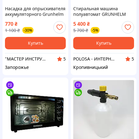
Насадка для опрыскивателя
Стиральная машина
аккумуляторного Grunhelm
полуавтомат GRUNHELM
CF-107E
GWL-WS602B3 на 6 кг
770
₴
5 400
₴
1 100
₴
5 700
₴
-30%
-5%
Купить
Купить
"МАСТЕР ИНСТРУМЕНТ" - мастер в области инструмента
POLOSA - ИНТЕРНЕТ-МАГАЗИН ТОВАРОВ ДЛЯ СТРОИТЕЛЬСТВА, САДА И ДОМА
5
5
Запорожье
Кропивницький