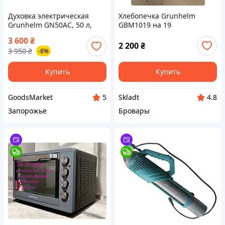
Духовка электрическая
Хлебопечка Grunhelm
Grunhelm GN50AC, 50 л,
GBM1019 на 19
2200 Вт, с конвекцией +
автоматических программ
3 600
₴
деко для пиццы
Автоматическая хлебопечь
2 200
₴
3 950
₴
-8%
Электрохлибопечь для дома
650Вт
Купить
Купить
GoodsMarket
Skladt
5
4.8
Запорожье
Бровары