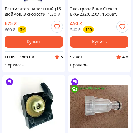
Вентилятор напольный (16
Электрочайник Стекло -
дюймов, 3 скорости, 1,30 м,
EKG-2320, 2,0л, 1500Вт,
3 лопасти) GFS1619
черный, диск (GRUNHELM)
625
₴
450
₴
GRUNHELM
660
₴
540
₴
-5%
-16%
Купить
Купить
FITING.com.ua
Skladt
5
4.8
Черкассы
Бровары