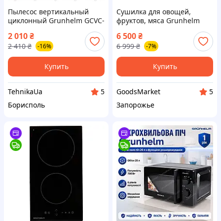
Пылесос вертикальный
Сушилка для овощей,
циклонный Grunhelm GCVC-
фруктов, мяса Grunhelm
2001 HB 600 Вт всасывание
GFD2508, 800 Вт, 8 уровней,
2 010
₴
6 500
₴
17 кПа контейнер 0.8 л без
таймер, нержавеющая
2 410
₴
6 999
₴
-16%
-7%
мешка телескопическая
сталь
трубка
Купить
Купить
TehnikaUa
GoodsMarket
5
5
Борисполь
Запорожье