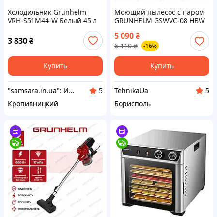
Холодильник Grunhelm
Моющий пылесос с паром
VRH-S51M44-W Белый 45 л
GRUNHELM GSWVC-08 HBW
Однокамерный
мощность 1650 Вт сила
5 090
₴
холодильник
всасывания 12000 Па 4
3 830
₴
6 110
₴
-16%
режима работы двойной
бак пароочиститель
Купить
Купить
"samsara.in.ua": Интернет-магазин инструментов, садовой и бытовой техники
TehnikaUa
5
5
Кропивницкий
Борисполь