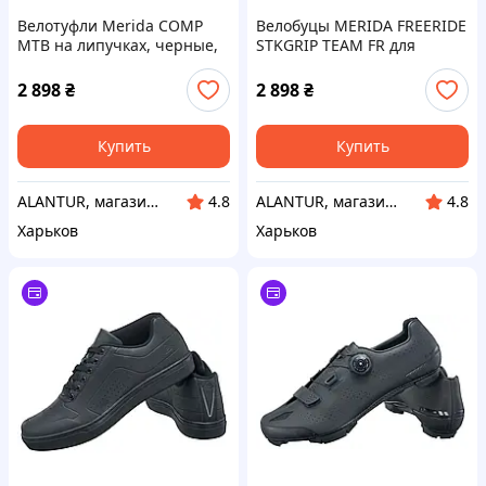
Велотуфли Merida COMP
Велобуцы MERIDA FREERIDE
MTB на липучках, черные,
STKGRIP TEAM FR для
нейлоновая подошва,
чоловіків, розмір 41,
мужские
високий контроль і
2 898
₴
2 898
₴
сцепление
Купить
Купить
ALANTUR, магазин туристичного спорядження та велосипедів
ALANTUR, магазин туристичного спорядження та велосипедів
4.8
4.8
Харьков
Харьков