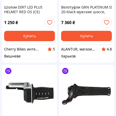
Шолом DIRT LID PLUS
Велотуфли GRN PLATINUM II
HELMET RED OS (CE)
20-black мужские шоссе,
размер 41, черные
1 250
₴
7 360
₴
Купить
Купить
Cherry Bikes интернет-магазин
ALANTUR, магазин туристичного спорядження та велосипедів
5
4.8
Вишневе
Харьков