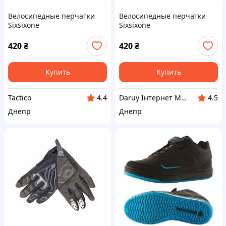
Велосипедные перчатки
Велосипедные перчатки
Sixsixone
Sixsixone
420
₴
420
₴
Купить
Купить
Tactico
Daruy Інтернет Магазин "Туристичне спорядження"
4.4
4.5
Днепр
Днепр