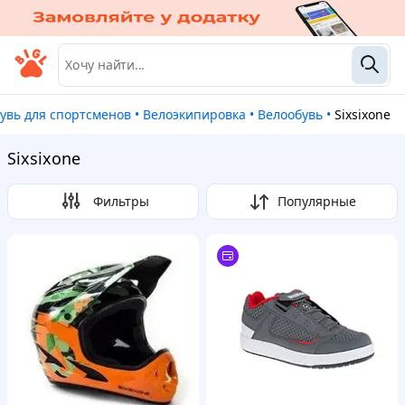
бувь для спортсменов
•
Велоэкипировка
•
Велообувь
•
Sixsixone
Sixsixone
Фильтры
Популярные