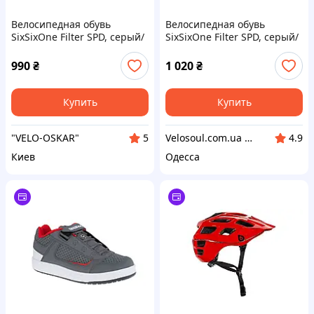
Велосипедная обувь
Велосипедная обувь
SixSixOne Filter SPD, серый/
SixSixOne Filter SPD, серый/
красный, US 12 / EU 45,5 /
красный, US 12 / EU 45,5 /
29,8 см
29,8 см
990
₴
1 020
₴
Купить
Купить
"VELO-OSKAR"
Velosoul.com.ua — магазин качественных велотоваров от известных брендов.
5
4.9
Киев
Одесса