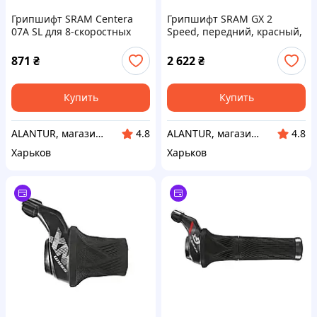
Грипшифт SRAM Centera
Грипшифт SRAM GX 2
07A SL для 8-скоростных
Speed, передний, красный,
MTB и городских
алюминий, для MTB, 11
велосипедов, правый,
скоростей
871
₴
2 622
₴
черный
Купить
Купить
ALANTUR, магазин туристичного спорядження та велосипедів
ALANTUR, магазин туристичного спорядження та велосипедів
4.8
4.8
Харьков
Харьков