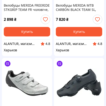
Велобуцы MERIDA FREERIDE
Велобуцы MERIDA MTB
STKGRIP TEAM FR чоловіче,
CARBON BLACK TEAM SL,
розмір 42, для МТБ,
чоловіче, розмір EU44,
максимальне зчеплення.
жорстка карбонава
2 898
₴
7 820
₴
подошва
Купить
Купить
ALANTUR, магазин туристичного спорядження та велосипедів
ALANTUR, магазин туристичного спорядження та велосипедів
4.8
4.8
Харьков
Харьков