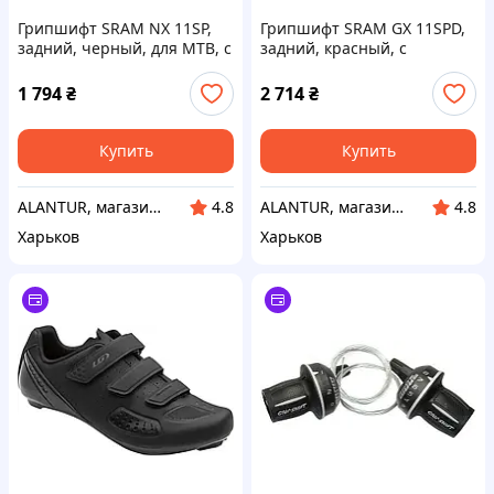
Грипшифт SRAM NX 11SP,
Грипшифт SRAM GX 11SPD,
задний, черный, для MTB, с
задний, красный, с
технологией X-ACTUATION
шарикоподшипниками для
MTB
1 794
₴
2 714
₴
Купить
Купить
ALANTUR, магазин туристичного спорядження та велосипедів
ALANTUR, магазин туристичного спорядження та велосипедів
4.8
4.8
Харьков
Харьков