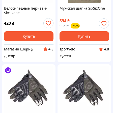
Велосипедные перчатки
Мужская шапка SixSixOne
Sixsixone
394
₴
420
₴
985
₴
-60%
Купить
Купить
Магазин Шериф
sportvelo
4.8
4.8
Днепр
Хустец