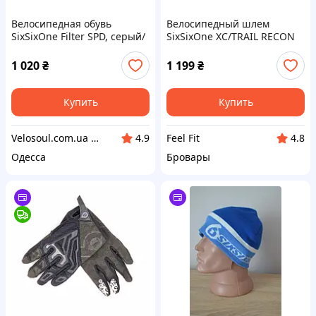
Велосипедная обувь
Велоcипедный шлем
SixSixOne Filter SPD, серый/
SixSixOne XC/TRAIL RECON
красный, US 13 / EU 47 /
SCOUT HELMET RED L/XL
30,5 см
(CPSC/CE)
1 020
₴
1 199
₴
Купить
Купить
Velosoul.com.ua — магазин качественных велотоваров от известных брендов.
Feel Fit
4.9
4.8
Одесса
Бровары