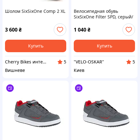
Шолом SixSixOne Comp 2 XL
Велосипедная обувь
SixSixOne Filter SPD, серый/
красный, US 13 / EU 47 /
30,5 см
3 600
₴
1 040
₴
Купить
Купить
Cherry Bikes интернет-магазин
"VELO-OSKAR"
5
5
Вишневе
Киев