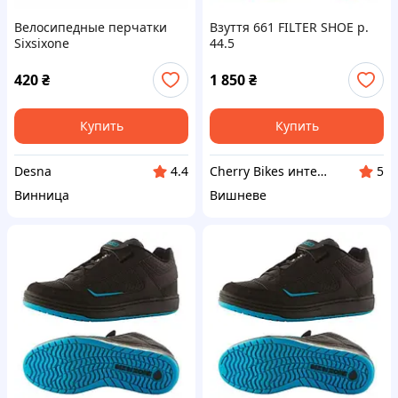
Велосипедные перчатки
Взуття 661 FILTER SHOE р.
Sixsixone
44.5
420
₴
1 850
₴
Купить
Купить
Desna
Cherry Bikes интернет-магазин
4.4
5
Винница
Вишневе