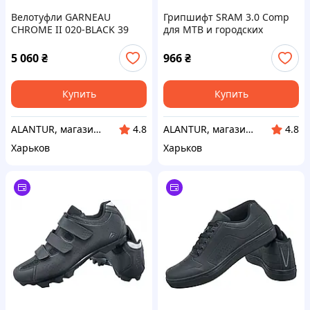
Велотуфли GARNEAU
Грипшифт SRAM 3.0 Comp
CHROME II 020-BLACK 39
для MTB и городских
велосипедов, 8 скоростей,
черный
5 060
₴
966
₴
Купить
Купить
ALANTUR, магазин туристичного спорядження та велосипедів
ALANTUR, магазин туристичного спорядження та велосипедів
4.8
4.8
Харьков
Харьков