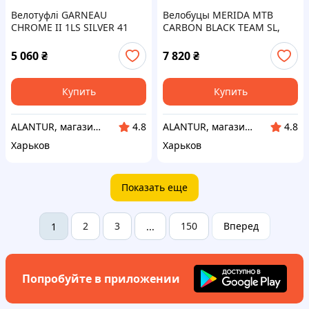
Велотуфлі GARNEAU
Велобуцы MERIDA MTB
CHROME II 1LS SILVER 41
CARBON BLACK TEAM SL,
для шосейних велосипедів,
чоловічі, розмір EU42,
SPD
карбонова подошва,
5 060
₴
7 820
₴
вентиляція
Купить
Купить
ALANTUR, магазин туристичного спорядження та велосипедів
ALANTUR, магазин туристичного спорядження та велосипедів
4.8
4.8
Харьков
Харьков
Показать еще
2
3
150
Вперед
1
...
Попробуйте в приложении