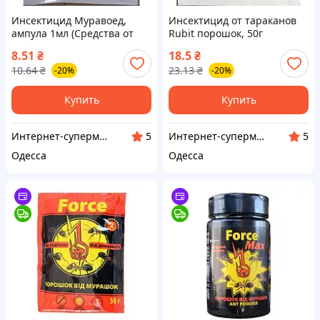
Инсектицид Муравоед,
Инсектицид от тараканов
ампула 1мл (Средства от
Rubit порошок, 50г
муравьев, тараканов, блох
(Средства от муравьев,
8.51
₴
18.5
₴
и клопов)
тараканов, блох и клопов)
10.64
₴
23.13
₴
-20%
-20%
Купить
Купить
Интернет-супермаркет Купа
Интернет-супермаркет Купа
5
5
Одесса
Одесса