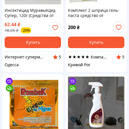
Инсектицид МуравьяЦид
Комплект 2 шприца гель-
Супер, 120г (Средства от
паста средство от
муравьев, тараканов, блох
тараканов Targan-dez Stop
62.44
₴
и клопов)
Cockroach gel + Подарок
200
₴
78.05
₴
-20%
Клеевая ловушка
Купить
Купить
Интернет-супермаркет Купа
★★★★★ Компания Targan-Dez
5
5
Одесса
Кривой Рог