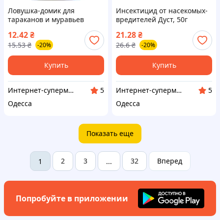
Ловушка-домик для
Инсектицид от насекомых-
тараканов и муравьев
вредителей Дуст, 50г
Капкан (Средства от
(Средства от муравьев,
12.42
₴
21.28
₴
муравьев, тараканов, блох
тараканов, блох и клопов)
15.53
₴
26.6
₴
-20%
-20%
и клопов)
Купить
Купить
Интернет-супермаркет Купа
Интернет-супермаркет Купа
5
5
Одесса
Одесса
Показать еще
2
3
32
Вперед
1
...
Попробуйте в приложении