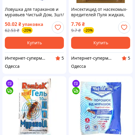
Ловушка для тараканов и
Инсектицид от насекомых-
муравьев Чистый Дом, 3шт/
вредителей Пуля жидкая,
уп (Средства от муравьев,
ампула 1мл (Средства от
50.02
₴
7.76
₴
упаковка
тараканов, блох и клопов)
муравьев, тараканов, блох
62.53
₴
9.7
₴
-20%
-20%
и клопов)
Купить
Купить
Интернет-супермаркет Купа
Интернет-супермаркет Купа
5
5
Одесса
Одесса