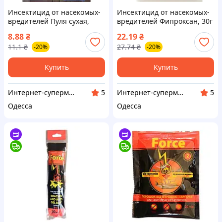
Инсектицид от насекомых-
Инсектицид от насекомых-
вредителей Пуля сухая,
вредителей Фипроксан, 30г
ампула 1мл (Средства от
(Средства от муравьев,
8.88
₴
22.19
₴
муравьев, тараканов, блох
тараканов, блох и клопов)
11.1
₴
27.74
₴
-20%
-20%
и клопов)
Купить
Купить
Интернет-супермаркет Купа
Интернет-супермаркет Купа
5
5
Одесса
Одесса