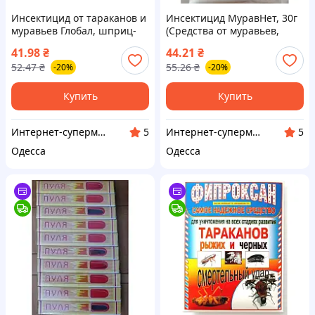
Инсектицид от тараканов и
Инсектицид МуравНет, 30г
муравьев Глобал, шприц-
(Средства от муравьев,
гель 40г (Средства от
тараканов, блох и клопов)
41.98
₴
44.21
₴
муравьев, тараканов, блох
52.47
₴
55.26
₴
-20%
-20%
и клопов)
Купить
Купить
Интернет-супермаркет Купа
Интернет-супермаркет Купа
5
5
Одесса
Одесса