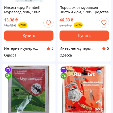
Инсектицид RembeK
Порошок от муравьев
Муравоед гель, 10мл
Чистый Дом, 120г (Средства
(Средства от муравьев,
от муравьев, тараканов,
13.38
₴
46.33
₴
тараканов, блох и клопов)
блох и клопов)
16.73
₴
57.91
₴
-20%
-20%
Купить
Купить
Интернет-супермаркет Купа
Интернет-супермаркет Купа
5
5
Одесса
Одесса