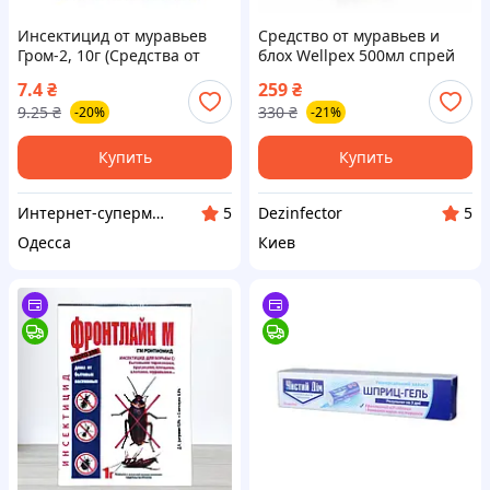
Инсектицид от муравьев
Средство от муравьев и
Гром-2, 10г (Средства от
блох Wellpex 500мл спрей
муравьев, тараканов, блох
7.4
₴
259
₴
и клопов)
9.25
₴
330
₴
-20%
-21%
Купить
Купить
Интернет-супермаркет Купа
Dezinfector
5
5
Одесса
Киев