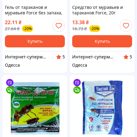
Гель от тараканов и
Средство от муравьев и
муравьев Force без запаха,
тараканов Force, 20г
шприц 20мл. (Средства от
(Средства от муравьев,
22.11
₴
13.38
₴
муравьев, тараканов, блох
тараканов, блох и клопов)
27.64
₴
16.73
₴
-20%
-20%
и клопов)
Купить
Купить
Интернет-супермаркет Купа
Интернет-супермаркет Купа
5
5
Одесса
Одесса