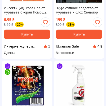
Инсектицид Front Line от
Эффективное средство от
муравьев Скорая Помощь,
муравьев и блох Сеньйор
ампула 5мл (Средства от
Тараканов Хорошее
6.95
₴
199
₴
муравьев, тараканов, блох
средство спрей с
8.69
₴
300
₴
-20%
-33%
и клопов)
пульверизатором 500 мл
Купить
Купить
Интернет-супермаркет Купа
Ukrainian Sale
5
4.8
Одесса
Запорожье