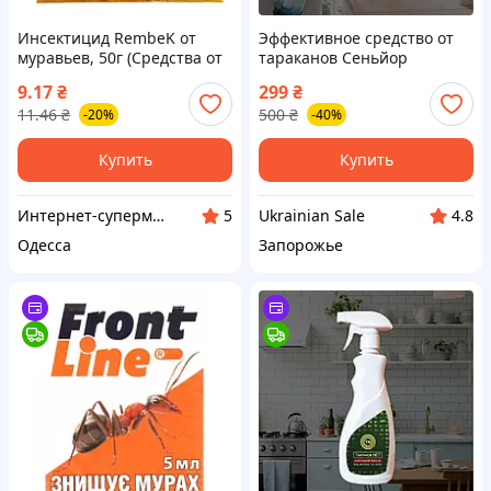
Инсектицид RembeK от
Эффективное средство от
муравьев, 50г (Средства от
тараканов Сеньйор
муравьев, тараканов, блох
Тараканов Профи готовый
9.17
₴
299
₴
и клопов)
спрей с пульверизатором в
11.46
₴
500
₴
-20%
-40%
комплекте, 500 мл
Купить
Купить
Интернет-супермаркет Купа
Ukrainian Sale
5
4.8
Одесса
Запорожье