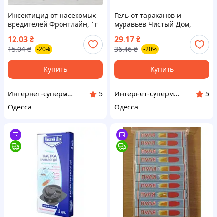
Инсектицид от насекомых-
Гель от тараканов и
вредителей Фронтлайн, 1г
муравьев Чистый Дом,
(Средства от муравьев,
шприц 20мл (Средства от
12.03
₴
29.17
₴
тараканов, блох и клопов)
муравьев, тараканов, блох
15.04
₴
36.46
₴
-20%
-20%
и клопов)
Купить
Купить
Интернет-супермаркет Купа
Интернет-супермаркет Купа
5
5
Одесса
Одесса