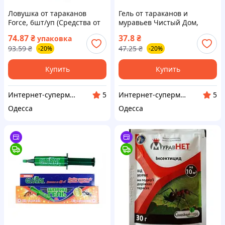
Ловушка от тараканов
Гель от тараканов и
Force, 6шт/уп (Средства от
муравьев Чистый Дом,
муравьев, тараканов, блох
30мл (Средства от
74.87
₴
37.8
₴
упаковка
и клопов)
муравьев, тараканов, блох
93.59
₴
47.25
₴
-20%
-20%
и клопов)
Купить
Купить
Интернет-супермаркет Купа
Интернет-супермаркет Купа
5
5
Одесса
Одесса