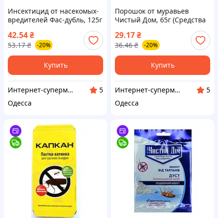
Инсектицид от насекомых-
Порошок от муравьев
вредителей Фас-дубль, 125г
Чистый Дом, 65г (Средства
(Средства от муравьев,
от муравьев, тараканов,
42.54
₴
29.17
₴
тараканов, блох и клопов)
блох и клопов)
53.17
₴
36.46
₴
-20%
-20%
Купить
Купить
Интернет-супермаркет Купа
Интернет-супермаркет Купа
5
5
Одесса
Одесса