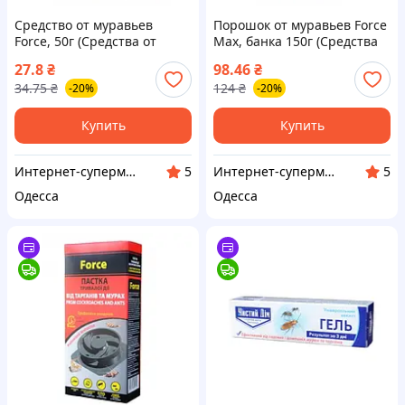
Средство от муравьев
Порошок от муравьев Force
Force, 50г (Средства от
Мах, банка 150г (Средства
муравьев, тараканов, блох
от муравьев, тараканов,
27.8
₴
98.46
₴
и клопов)
блох и клопов)
34.75
₴
124
₴
-20%
-20%
Купить
Купить
Интернет-супермаркет Купа
Интернет-супермаркет Купа
5
5
Одесса
Одесса