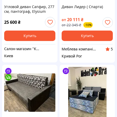
Угловой диван Сапфир, 277
Диван Лидер ( Спарта)
см, пантограф, Elysium
20 111
₴
от
25 600
₴
от
22 345
₴
-10%
Купить
Купить
Салон-магазин "Красивый дом"
Меблева компанія "Мій Дім"
5
Киев
Кривой Рог