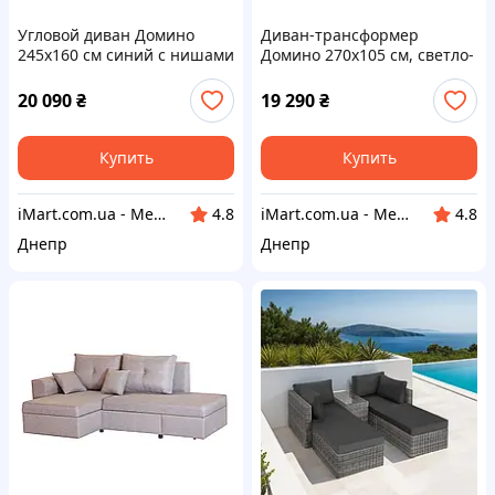
Угловой диван Домино
Диван-трансформер
245х160 см синий с нишами
Домино 270х105 см, светло-
для хранения,
серый, микророгожка, с
трансформер
ящиками и поворотным
20 090
₴
19 290
₴
механизмом
Купить
Купить
iMart.com.ua - Мебель. Меловые ценники. Стол, стул, письменные столы, шкафы, кровати
iMart.com.ua - Мебель. Меловые ценники. Стол, стул, письменные столы, шкафы, кровати
4.8
4.8
Днепр
Днепр