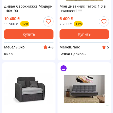
Диван Єврокнижка Модерн
Міні диванчик Тетріс 1,0 в
140х190
наявності !!!!
10 400
₴
6 400
₴
11 900
₴
7 200
₴
-12%
-11%
Купить
Купить
Мебель Эко
MebelBrand
4.8
5
Киев
Белая Церковь