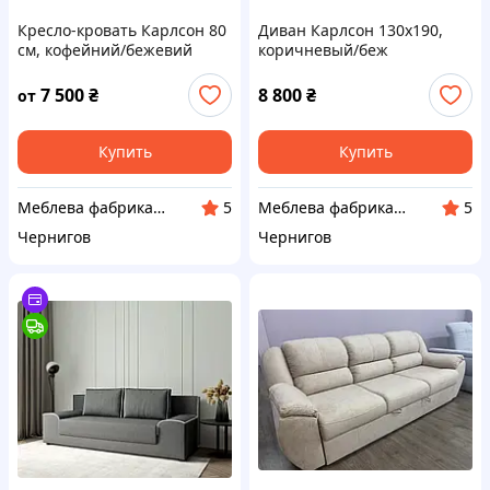
Кресло-кровать Карлсон 80
Диван Карлсон 130х190,
см, кофейний/бежевий
коричневый/беж
7 500
₴
8 800
₴
от
Купить
Купить
Меблева фабрика Вектор
Меблева фабрика Вектор
5
5
Чернигов
Чернигов