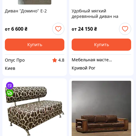
Диван "Домино" E-2
Удобный мягкий
деревянный диван на
ножках Рекут прямой
нераскладной из ясеня, по
6 600
₴
24 150
₴
от
от
индивидуальным размерам
Купить
Купить
Мебельная мастерская JecksonLOFT
Опус Про
4.8
Кривой Рог
Киев