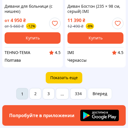
Дивани для больници (с
Диван Бостон (235 × 98 см,
нишею)
серый) IMI
4 950
₴
11 390
₴
от
от
5 660
₴
12 490
₴
-12%
-8%
Купить
Купить
TEHNO-TEMA
IMI
4.5
4.5
Полтава
Черкассы
Показать еще
2
3
334
Вперед
1
...
Попробуйте в приложении