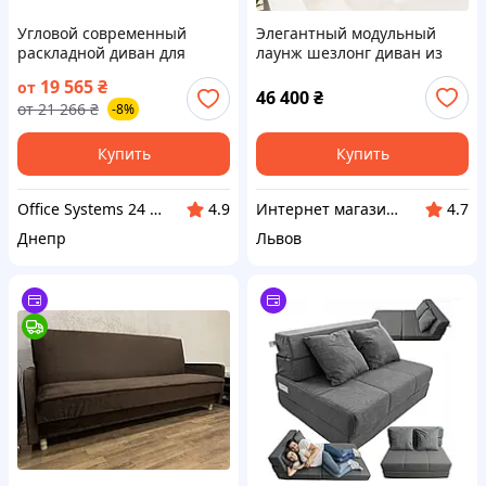
Угловой современный
Элегантный модульный
раскладной диван для
лаунж шезлонг диван из
квартиры и дома Домино
ротанга San Domino
19 565
₴
от
поворотный угол Amely
46 400
₴
от
21 266
₴
-8%
Купить
Купить
Office Systems 24 - меблі для всіх! Україна! Підбираємо з любов'ю!
Интернет магазин "Vip-Sad"
4.9
4.7
Днепр
Львов