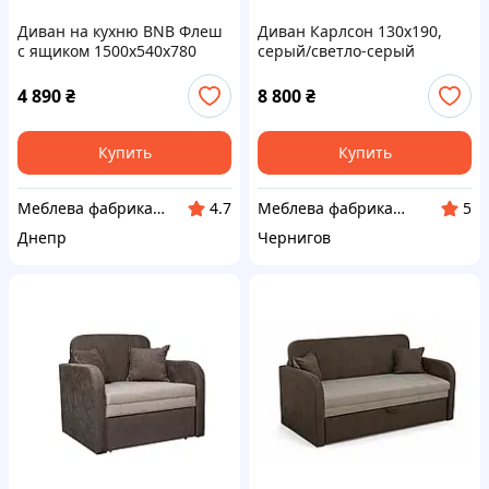
Диван на кухню BNB Флеш
Диван Карлсон 130х190,
с ящиком 1500x540x780
серый/светло-серый
белый. Флай 2200
4 890
₴
8 800
₴
Купить
Купить
Меблева фабрика "БНБ"
Меблева фабрика Вектор
4.7
5
Днепр
Чернигов