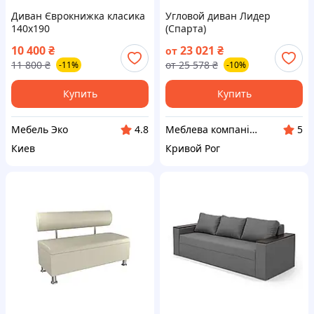
Диван Єврокнижка класика
Угловой диван Лидер
140х190
(Спарта)
10 400
₴
23 021
₴
от
11 800
₴
от
25 578
₴
-11%
-10%
Купить
Купить
Мебель Эко
Меблева компанія "Мій Дім"
4.8
5
Киев
Кривой Рог