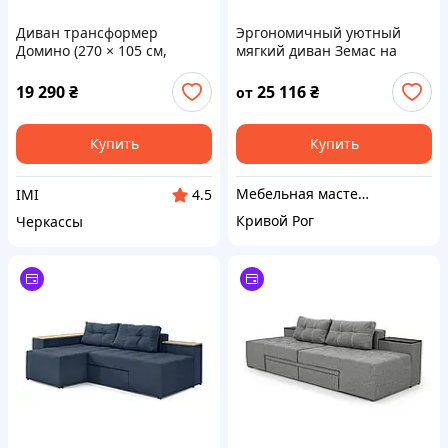
Диван трансформер
Эргономичный уютный
Домино (270 × 105 см,
мягкий диван Земас на
микророгожка, светло-
ножках прямой
серый) IMI
нераскладной, из массива
19 290
₴
25 116
₴
от
натурального дерева
Купить
Купить
Мебельная мастерская JecksonLOFT
IMI
4.5
Кривой Рог
Черкассы