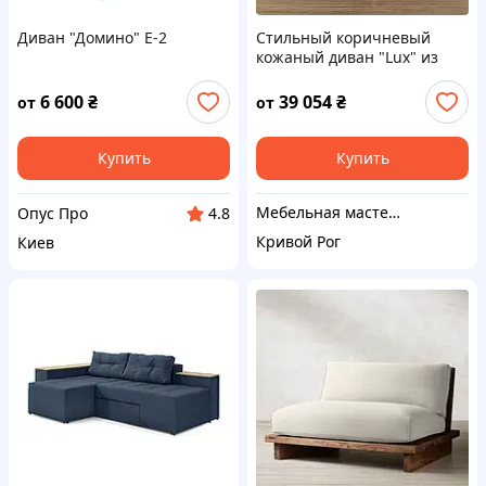
Диван "Домино" E-2
Стильный коричневый
кожаный диван "Lux" из
массива дерева, прямой
нераскладной, по
6 600
₴
39 054
₴
от
от
индивидуальным размерам
Купить
Купить
Мебельная мастерская JecksonLOFT
Опус Про
4.8
Кривой Рог
Киев