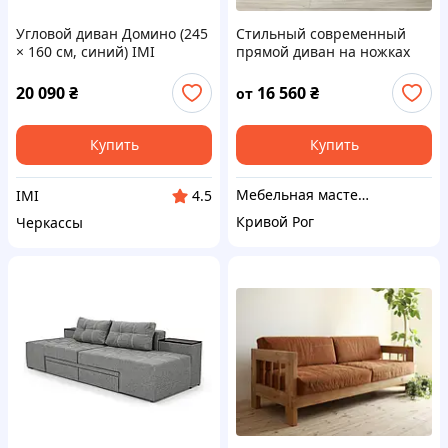
Угловой диван Домино (245
Стильный современный
× 160 см, синий) IMI
прямой диван на ножках
Минимал без
подлокотников
20 090
₴
16 560
₴
от
нераскладной из массива
сосны
Купить
Купить
Мебельная мастерская JecksonLOFT
IMI
4.5
Кривой Рог
Черкассы