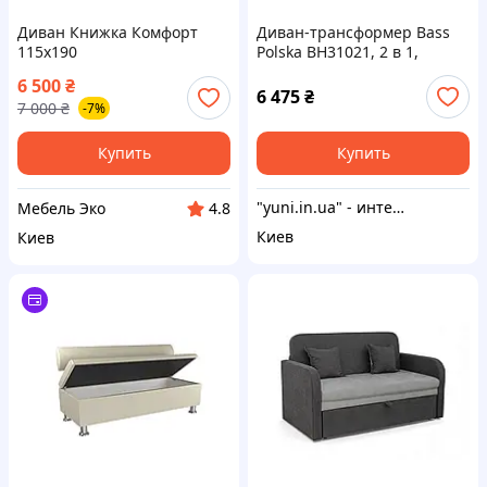
Диван Книжка Комфорт
Диван-трансформер Bass
115х190
Polska BH31021, 2 в 1,
двухместный, спальное
6 500
₴
место 190×100×15 см.
6 475
₴
7 000
₴
-7%
Купить
Купить
"yuni.in.ua" - интернет-магазин
Мебель Эко
4.8
Киев
Киев