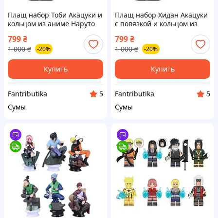
Плащ набор Тоби Акацуки и
Плащ набор Хидан Акацуки
кольцом из аниме Наруто
с повязкой и кольцом из
Ураганные Хроники
аниме Наруто Ураганные
799
₴
799
₴
Хроники
1 000
₴
1 000
₴
-20%
-20%
Купить
Купить
Fantributika
Fantributika
5
5
Сумы
Сумы