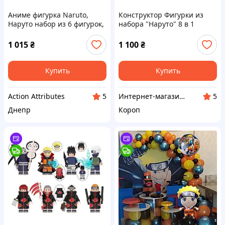
Аниме фигурка Naruto,
Конструктор Фигурки из
Наруто набор из 6 фигурок,
набора "Наруто" 8 в 1
10см (NAR 0020)
1 015
₴
1 100
₴
Купить
Купить
Action Attributes
Интернет-магазин GIFTTISHOP
5
5
Днепр
Короп