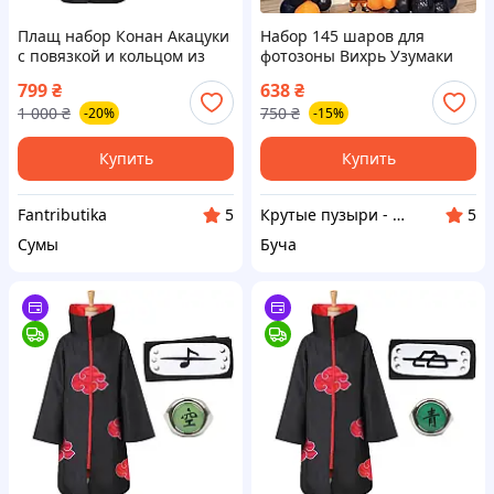
Плащ набор Конан Акацуки
Набор 145 шаров для
с повязкой и кольцом из
фотозоны Вихрь Узумаки
аниме Наруто Ураганные
Наруто Оранжевый и
799
₴
638
₴
Хроники
черный
1 000
₴
750
₴
-20%
-15%
Купить
Купить
Fantributika
Крутые пузыри - праздник на максимум
5
5
Сумы
Буча