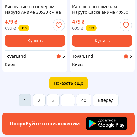
Рисование по номерам
Картина по номерам
Наруто Аниме 30х30 см на
Наруто Саске аниме 40x50
ДВП с полным набором
холст акриловые краски
479
₴
479
₴
красок и кистей для
набор для творчества
699
₴
699
₴
-31%
-31%
творчества
подарок фанату
Купить
Купить
TovarLand
TovarLand
5
5
Киев
Киев
Показать еще
2
3
40
Вперед
1
...
Попробуйте в приложении