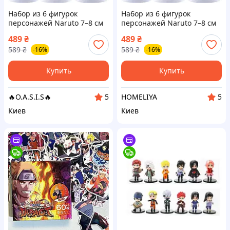
Набор из 6 фигурок
Набор из 6 фигурок
персонажей Naruto 7–8 см
персонажей Naruto 7–8 см
— Саске, Гаара, Учиха,
— Саске, Гаара, Учиха,
489
₴
489
₴
Мадара, Наруто, Какаши
Мадара, Наруто, Какаши
589
₴
589
₴
-16%
-16%
Купить
Купить
🔥O.A.S.I.S🔥
HOMELIYA
5
5
Киев
Киев