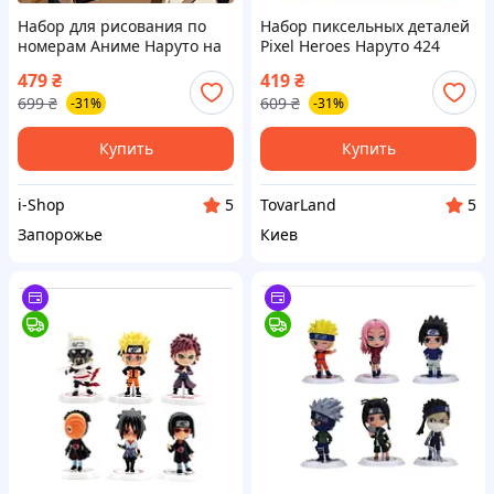
Набор для рисования по
Набор пиксельных деталей
номерам Аниме Наруто на
Pixel Heroes Наруто 424
ДВП 30х30 см с акриловыми
элемента для сборки
479
₴
419
₴
красками и кистями
персонажа ниндзя
699
₴
609
₴
-31%
-31%
Купить
Купить
i-Shop
TovarLand
5
5
Запорожье
Киев