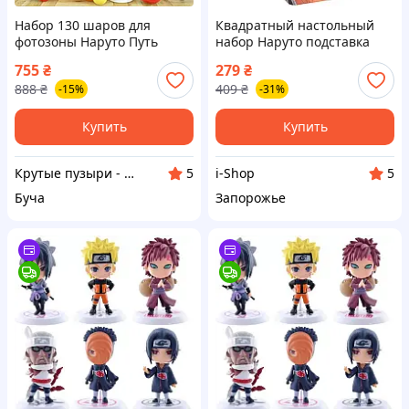
Набор 130 шаров для
Квадратный настольный
фотозоны Наруто Путь
набор Наруто подставка
ниндзя Разноцветный
для канцелярии и ручек
755
₴
279
₴
органайзер 4 отделения
888
₴
409
₴
-15%
-31%
Купить
Купить
Крутые пузыри - праздник на максимум
i-Shop
5
5
Буча
Запорожье