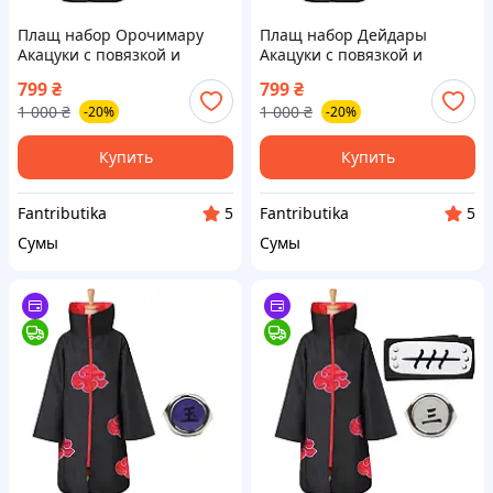
Плащ набор Орочимару
Плащ набор Дейдары
Акацуки с повязкой и
Акацуки с повязкой и
кольцом из аниме Наруто
кольцом из аниме Наруто
799
₴
799
₴
Ураганные Хроники
Ураганные Хроники
1 000
₴
1 000
₴
-20%
-20%
Купить
Купить
Fantributika
Fantributika
5
5
Сумы
Сумы