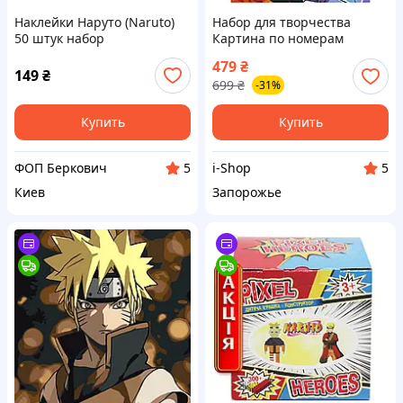
Наклейки Наруто (Naruto)
Набор для творчества
50 штук набор
Картина по номерам
Наруто против Саске 40x50
479
₴
см на холсте с акриловыми
149
₴
699
₴
-31%
красками для фанатов
аниме
Купить
Купить
ФОП Беркович
i-Shop
5
5
Киев
Запорожье