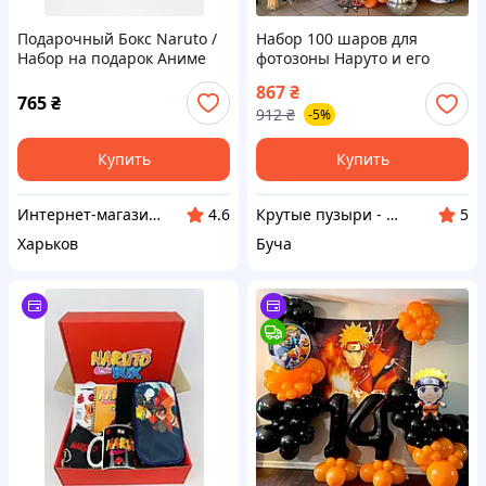
Подарочный Бокс Naruto /
Набор 100 шаров для
Набор на подарок Аниме
фотозоны Наруто и его
Наруто Чашка /
команда Оранжевый и
867
₴
Сувенирные и подарочные
белый
765
₴
912
₴
-5%
наборы для мальчика
Купить
Купить
Интернет-магазин "Mark i Box"
Крутые пузыри - праздник на максимум
4.6
5
Харьков
Буча