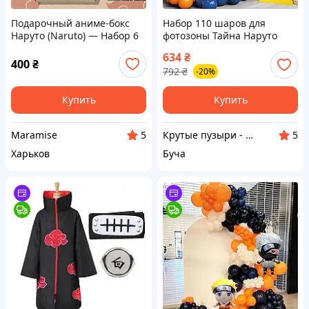
Подарочный аниме-бокс
Набор 110 шаров для
Наруто (Naruto) — Набор 6
фотозоны Тайна Наруто
в 1
Оранжевый и синий
634
₴
400
₴
792
₴
-20%
Купить
Купить
Maramise
Крутые пузыри - праздник на максимум
5
5
Харьков
Буча