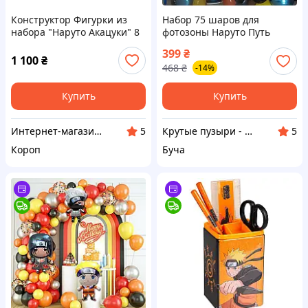
Конструктор Фигурки из
Набор 75 шаров для
набора "Наруто Акацуки" 8
фотозоны Наруто Путь
в 1
Мести Разноцветный
399
₴
1 100
₴
468
₴
-14%
Купить
Купить
Интернет-магазин GIFTTISHOP
Крутые пузыри - праздник на максимум
5
5
Короп
Буча