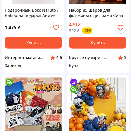
Подарочный Бокс Naruto /
Набор 85 шаров для
Набор на подарок Аниме
фотозоны с цифрами Сила
Наруто Футболка /
Узумаки Наруто
470
₴
Сувенирные и подарочные
Оранжевый и черный
1 475
₴
552
₴
-15%
наборы для мальчика
Купить
Купить
Интернет-магазин "Mark i Box"
Крутые пузыри - праздник на максимум
4.6
5
Харьков
Буча