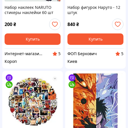
Набор наклеек NARUTO
Набор фигурок Наруто - 12
стикеры наклейки 60 шт
штук
Наруто
200
₴
840
₴
Купить
Купить
Интернет-магазин GIFTTISHOP
ФОП Беркович
5
5
Короп
Киев