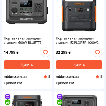
Портативная зарядная
Портативная зарядная
станция 600W BLUETTI
станция EXPLORER 1000V2
ELITE30V2
1070WH JACKERY 21-0001-
000221
14 799
₴
32 299
₴
Купить
Купить
mbbm.com.ua
mbbm.com.ua
5
5
Кривой Рог
Кривой Рог