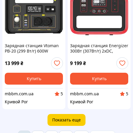
Зарядная станция Vtoman
Зарядная станция Energizer
PB-20 (299 Вт/г) 600W
300Вт (307Вт/г) 2xDC,
LiFePo4 (Jump 600X)
LiFePO4, USB-C PD 60Вт
(PPS320W1)
13 999
₴
9 199
₴
Купить
Купить
mbbm.com.ua
mbbm.com.ua
5
5
Кривой Рог
Кривой Рог
Показать еще