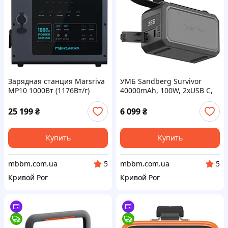
Зарядная станция Marsriva
УМБ Sandberg Survivor
MP10 1000Вт (1176Вт/г)
40000mAh, 100W, 2xUSB С,
LiFePo4, PD 60Вт
USB A, LED фонарь,
(MP10V2_MARSRIVA)
сквозное питание, черный
25 199
₴
6 099
₴
421-14
Купить
Купить
mbbm.com.ua
mbbm.com.ua
5
5
Кривой Рог
Кривой Рог