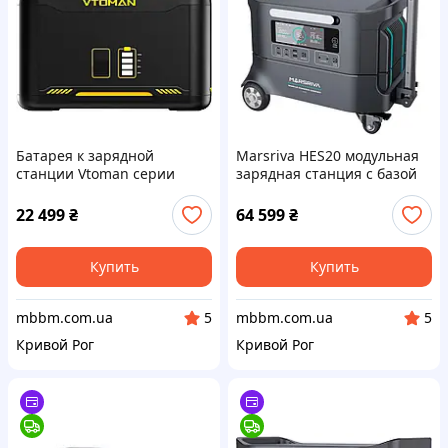
Батарея к зарядной
Marsriva HES20 модульная
станции Vtoman серии
зарядная станция с базой
Jump PB-26(1548 Вт/г) для
2200 Вт 2074Вт/г, 4xAC USB-
Jump 1000/1500X/2200
C, UPS, LiFePO4 App
22 499
₴
64 599
₴
(Jump 1500 Battery)
(HES20_MARSRIVA)
Купить
Купить
mbbm.com.ua
mbbm.com.ua
5
5
Кривой Рог
Кривой Рог