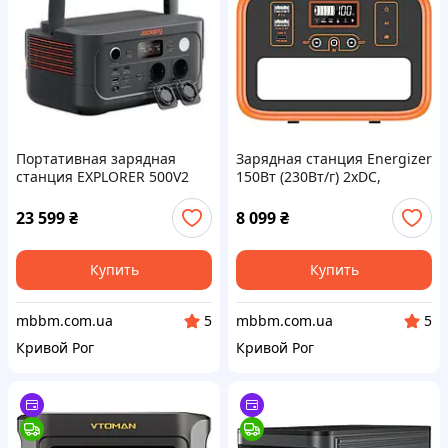
Портативная зарядная
Зарядная станция Energizer
станция EXPLORER 500V2
150Вт (230Вт/г) 2xDC,
512WH JACKERY 21-0001-
LiFePO4, USB-C PD 60Вт
000275
(PPS240W2)
23 599
₴
8 099
₴
Купить
Купить
mbbm.com.ua
mbbm.com.ua
5
5
Кривой Рог
Кривой Рог