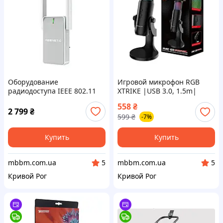
Оборудование
Игровой микрофон RGB
радиодоступа ІЕЕЕ 802.11
XTRIKE |USB 3.0, 1.5m|
усилитель Wi Fi сигнала
black (XMC-03)
558
₴
модели Keenetic BUDDY 5
2 799
₴
599
₴
-7%
KN-3311
Купить
Купить
mbbm.com.ua
mbbm.com.ua
5
5
Кривой Рог
Кривой Рог