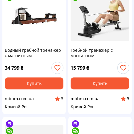
Водный гребной тренажер
Гребной тренажер с
с магнитным
магнитным
сопротивлением и
сопротивлением
системой тройной сборки
KINGSMIТH RW001 CJRW001
34 799
₴
15 799
₴
KINGSMITH RMWM10F цвет
красный дуб WM10 RED
OAK (Цвет
Купить
Купить
mbbm.com.ua
mbbm.com.ua
5
5
Кривой Рог
Кривой Рог