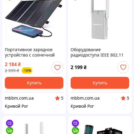
Портативное зарядное
Оборудование
устройство с солнечной
радиодоступа ІЕЕЕ 802.11
батареей Choetech 36W
усилитель Wi Fi сигнала
2 184
₴
QC3.0 & PD3.0 USB-С / USB-A
модели Keenetic BUDDY 4
2 199
₴
2 599
₴
-16%
SC006 Grey
KN-3211 (Белый)
Купить
Купить
mbbm.com.ua
mbbm.com.ua
5
5
Кривой Рог
Кривой Рог