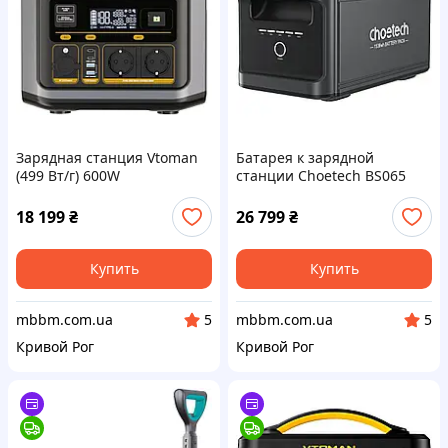
Зарядная станция Vtoman
Батарея к зарядной
(499 Вт/г) 600W
станции Choetech BS065
AC,MPTT,LiFePo4
1536Вт/г, LiFePo4 (BS065-
(FlashSpeed 600)
BAT-BK)
18 199
₴
26 799
₴
Купить
Купить
mbbm.com.ua
mbbm.com.ua
5
5
Кривой Рог
Кривой Рог