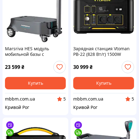
Marsriva HES модуль
Зарядная станция Vtoman
мобильной базы с
PB-22 (828 Вт/г) 1500W
аккумулятором 1037 Вт/г
LiFePO4 (Jump 1500X)
LiFePO4 (H1610_MARSRIVA)
23 599
₴
30 999
₴
Купить
Купить
mbbm.com.ua
mbbm.com.ua
5
5
Кривой Рог
Кривой Рог