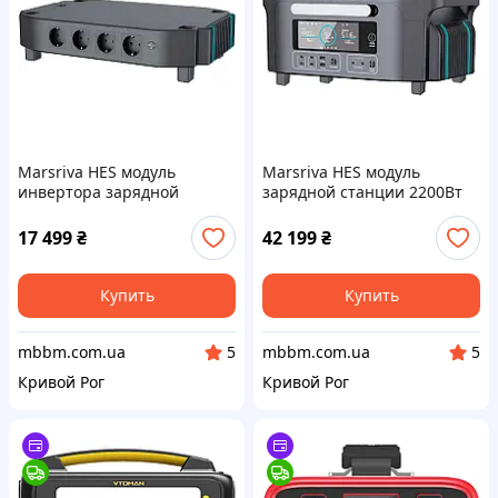
Marsriva HES модуль
Marsriva HES модуль
инвертора зарядной
зарядной станции 2200Вт
станции 2200Вт, 4xAC,
1037Вт/ч, AC,Cigar Lighter
LiFePO4 (H1500_MARSRIVA)
120Вт,MPT,PD100Вт, LiFePO4
17 499
₴
42 199
₴
(H1060_MARSRIVA)
Купить
Купить
mbbm.com.ua
mbbm.com.ua
5
5
Кривой Рог
Кривой Рог