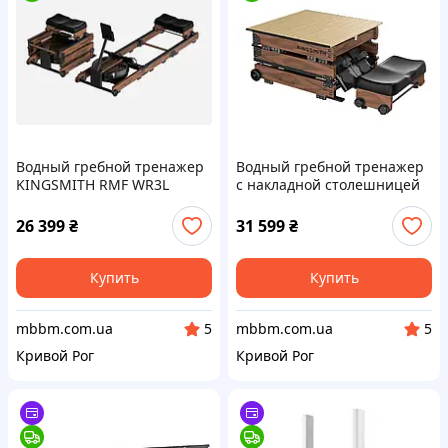
Водный гребной тренажер
Водный гребной тренажер
KINGSMITH RMF WR3L
с накладной столешницей
KINGSMITH WR3L&TABLE
BUNDLE CJWRL3&TABLE
26 399
₴
31 599
₴
Купить
Купить
mbbm.com.ua
mbbm.com.ua
5
5
Кривой Рог
Кривой Рог