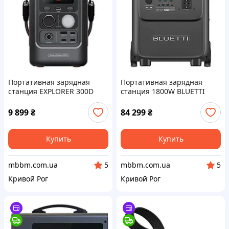
Портативная зарядная
Портативная зарядная
станция EXPLORER 300D
станция 1800W BLUETTI
288WH JACKERY 21-0001-
ELITE 320
000356
9 899
₴
84 299
₴
Купить
Купить
mbbm.com.ua
mbbm.com.ua
5
5
Кривой Рог
Кривой Рог