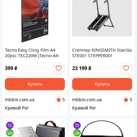
Tecno Easy Cling Film A4
Степпер KINGSMITH StairGo
20psc TEC220W (Tecno-A4-
STE001 STEPPER001
TEC220W)
(Черный)
399
₴
23 199
₴
Купить
Купить
mbbm.com.ua
mbbm.com.ua
5
5
Кривой Рог
Кривой Рог