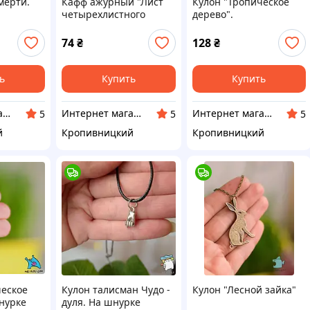
мерти.
Кафф ажурный "Лист
Кулон "Тропическое
четырехлистного
дерево".
клевера бронза". Без
прокола. Ручная
74
₴
128
₴
работа
ь
Купить
Купить
Интернет магазин Neiroli
Интернет магазин Neiroli
Интернет магазин Neiroli
5
5
5
й
Кропивницкий
Кропивницкий
ческое
Кулон талисман Чудо -
Кулон "Лесной зайка"
нурке
дуля. На шнурке