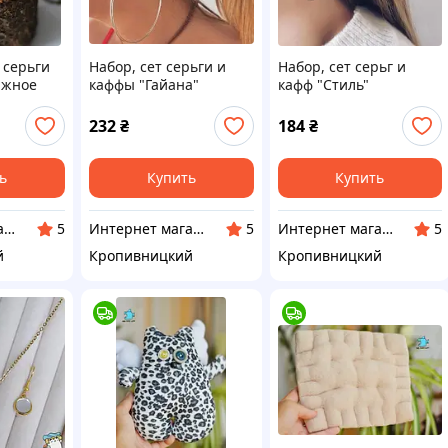
 серьги
Набор, сет серьги и
Набор, сет серьг и
ажное
каффы "Гайана"
кафф "Стиль"
232
₴
184
₴
ь
Купить
Купить
Интернет магазин Neiroli
Интернет магазин Neiroli
Интернет магазин Neiroli
5
5
5
й
Кропивницкий
Кропивницкий