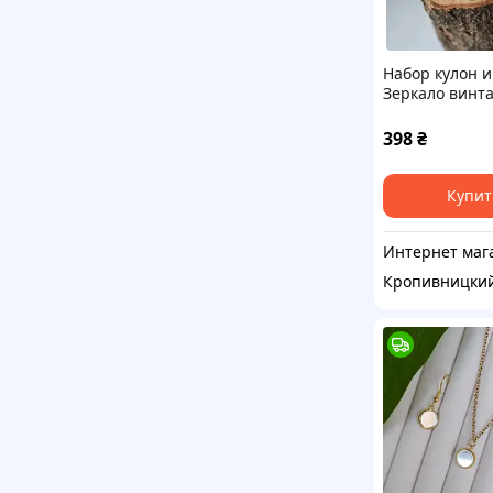
Набор кулон и
Зеркало винт
мини Бронза
398
₴
Купит
Кропивницки