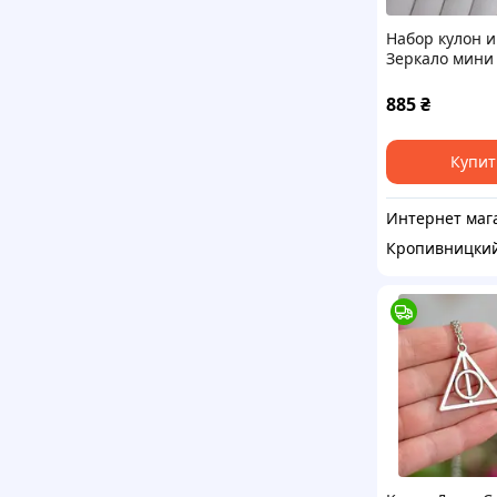
Набор кулон и
Зеркало мини 
цвет золото.
Нержавеющая
885
₴
Купит
Кропивницки