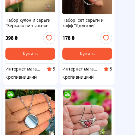
Набор кулон и серьги
Набор, сет серьги и
"Зеркало винтажное
кафф "Джунгли"
мини". Цвет серебро
398
₴
178
₴
Купить
Купить
Интернет магазин Neiroli
Интернет магазин Neiroli
5
5
Кропивницкий
Кропивницкий