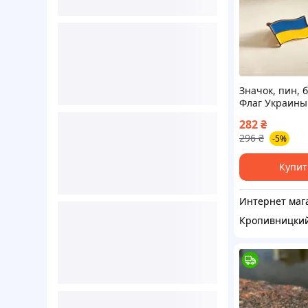
Значок, пин, 
Флаг Украины
282
₴
296
₴
-5%
Купит
Кропивницки