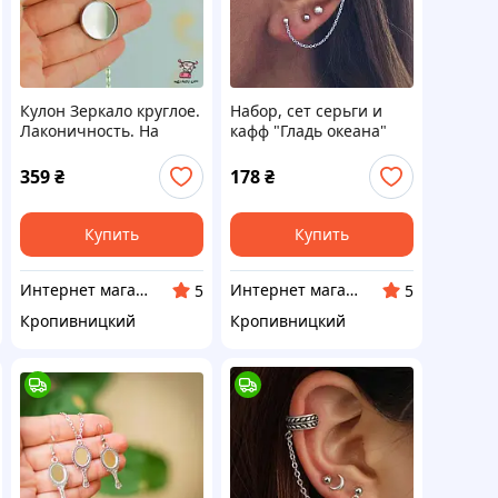
Кулон Зеркало круглое.
Набор, сет серьги и
Лаконичность. На
кафф "Гладь океана"
цепочке
359
₴
178
₴
Купить
Купить
Интернет магазин Neiroli
Интернет магазин Neiroli
5
5
Кропивницкий
Кропивницкий