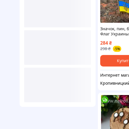
Значок, пин, 
Флаг Украины
Трезубец
284
₴
298
₴
-5%
Купит
Кропивницки