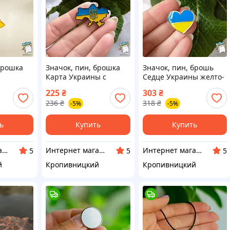
брошка
Значок, пин, брошка
Значок, пин, брошь
Карта Украины с
Седце Украины желто-
трезубом
голубое
225
₴
303
₴
236
₴
318
₴
-5%
-5%
ь
Купить
Купить
Интернет магазин Neiroli
Интернет магазин Neiroli
Интернет магазин Neiroli
5
5
5
й
Кропивницкий
Кропивницкий