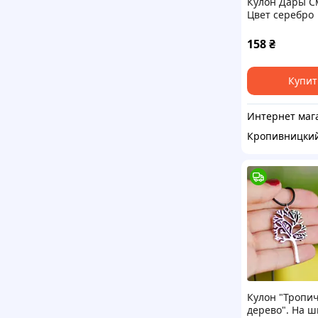
Кулон Дары С
Цвет серебро
158
₴
Купит
Кропивницки
Кулон "Тропи
дерево". На ш