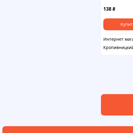
138
₴
Купит
Кропивницки