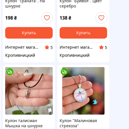
Кулон "Граната". На
Кулон "Буйвол". Цвет
шнурке
серебро
198
₴
138
₴
Купить
Купить
Интернет магазин Neiroli
Интернет магазин Neiroli
5
5
Кропивницкий
Кропивницкий
Кулон талисман
Кулон "Малиновая
Мышка на шнурке
стрекоза"