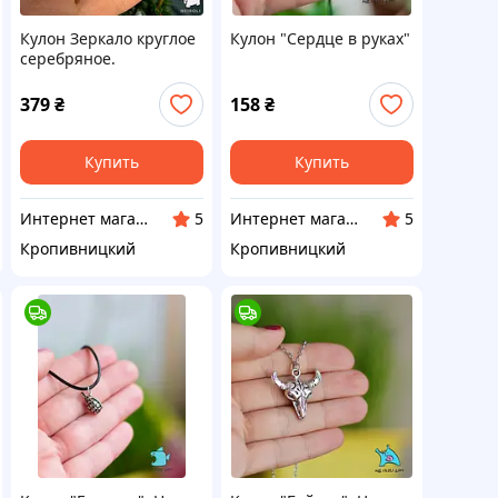
Кулон Зеркало круглое
Кулон "Сердце в руках"
серебряное.
Лаконичность
нержавеющая сталь.
379
₴
158
₴
На цепочке
Купить
Купить
Интернет магазин Neiroli
Интернет магазин Neiroli
5
5
Кропивницкий
Кропивницкий