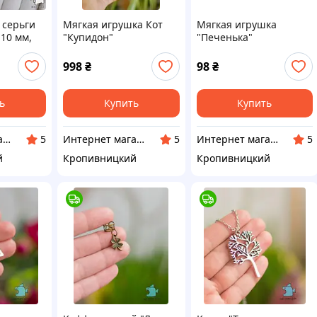
 серьги
Мягкая игрушка Кот
Мягкая игрушка
10 мм,
"Купидон"
"Печенька"
 сталь
998
₴
98
₴
ь
Купить
Купить
Интернет магазин Neiroli
Интернет магазин Neiroli
Интернет магазин Neiroli
5
5
5
й
Кропивницкий
Кропивницкий