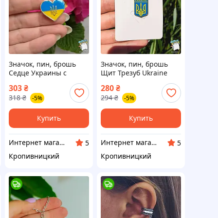
Значок, пин, брошь
Значок, пин, брошь
Седце Украины с
Щит Трезуб Ukraine
трезубом
303
₴
280
₴
318
₴
294
₴
-5%
-5%
Купить
Купить
Интернет магазин Neiroli
Интернет магазин Neiroli
5
5
Кропивницкий
Кропивницкий