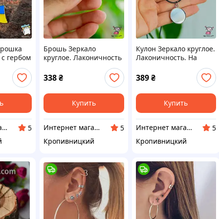
брошка
Брошь Зеркало
Кулон Зеркало круглое.
 с гербом
круглое. Лаконичность
Лаконичность. На
шнурке
338
₴
389
₴
ь
Купить
Купить
Интернет магазин Neiroli
Интернет магазин Neiroli
Интернет магазин Neiroli
5
5
5
й
Кропивницкий
Кропивницкий