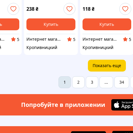
238
₴
118
₴
ь
Купить
Купить
Интернет магазин Neiroli
Интернет магазин Neiroli
Интернет магазин Neiroli
5
5
5
й
Кропивницкий
Кропивницкий
Показать еще
2
3
34
1
...
Попробуйте в приложении