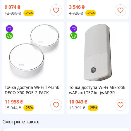
9 074
₴
3 546
₴
12 099
₴
4 728
₴
-25%
-25%
Точка доступа Wi-Fi TP-Link
Точка доступа Wi-Fi Mikrotik
DECO-X50-POE-2-PACK
wAP ax LTE7 kit (wAPGR-
5HaxD2HaxD&R11e-LTE7)
11 958
₴
10 043
₴
15 944
₴
13 391
₴
-25%
-25%
Смотрите также