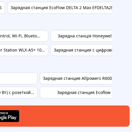
S
Зарядная станция EcoFlow DELTA 2 Max EFDELTA2Max-EU
ol, Wi-Fi, Blueto...
Зарядна станція Honeywell, 4 розетк
Station WLX-A5+ 10...
Зарядная станция с цифровой индика
Зарядная станция Allpowers R600 299 Вт*ч 
Вт) с розеткой...
Зарядная станция Ecoflow Delta 3 