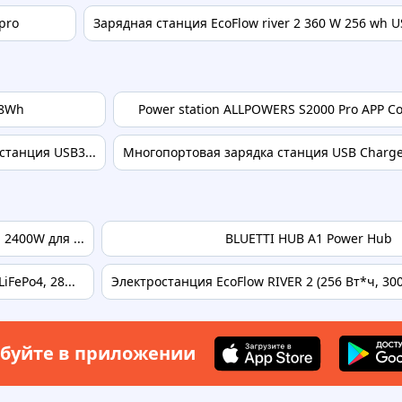
 pro
Зарядная станция EcoFlow river 2 360 W 256 wh U
18Wh
Power station ALLPOWERS S2000 Pro APP Contr
станция USB3...
Многопортовая зарядка станция USB Charger 
2400W для ...
BLUETTI HUB A1 Power Hub
FePo4, 28...
Электростанция EcoFlow RIVER 2 (256 Вт*ч, 300 
буйте в приложении