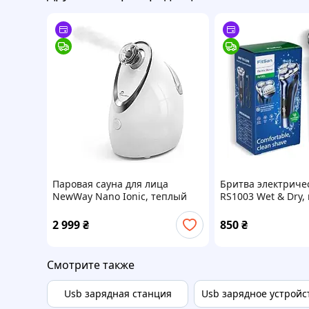
Паровая сауна для лица
Бритва электричес
NewWay Nano Ionic, теплый
RS1003 Wet & Dry,
пар, ароматерапия, белая
беспроводная, US
2 999
₴
850
₴
Смотрите также
Usb зарядная станция
Usb зарядное устройст