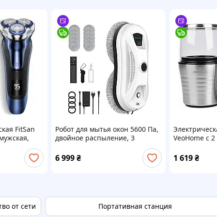
кая FitSan
Робот для мытья окон 5600 Па,
Электрическ
 мужская,
двойное распыление, 3
VeoHome с 2
B
режима, пульт, 10 салфеток
нержавеющая
специй, сем
6 999
₴
1 619
₴
во от сети
Портативная станция