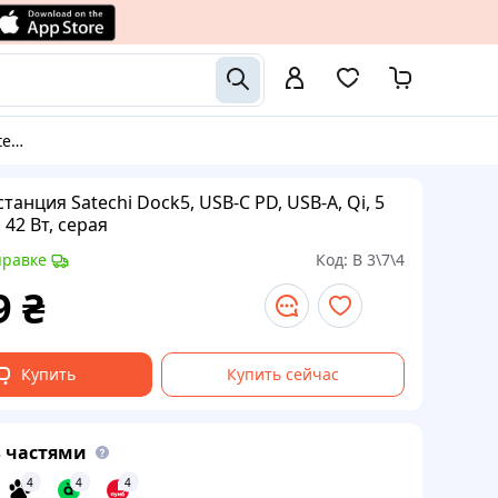
 серая
танция Satechi Dock5, USB-C PD, USB-A, Qi, 5
 42 Вт, серая
правке
Код:
В 3\7\4
9
₴
Купить
Купить сейчас
 частями
4
4
4