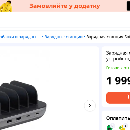
рбанки и зарядные станции
•
Зарядные станции
•
Зарядная станция Satechi Dock5, USB-C PD, USB-A, Qi, 5 устройств, 42 Вт,
Зарядная с
устройств,
Готово к от
1 99
Оплатить
5
3