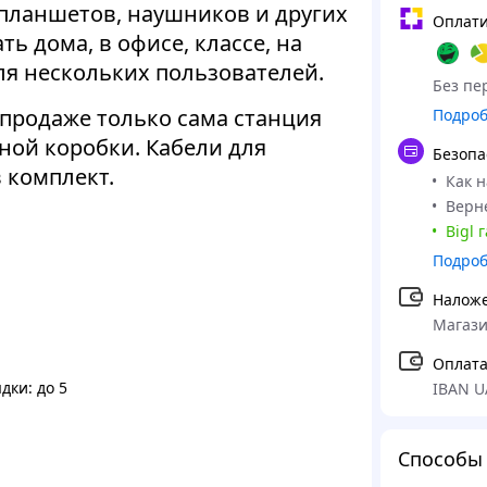
 планшетов, наушников и других
Оплати
ь дома, в офисе, классе, на
ля нескольких пользователей.
Без пер
 продаже только сама станция
Подро
ной коробки. Кабели для
Безопа
в комплект.
Как 
Верне
Bigl 
Подро
Налож
Магази
Оплата
дки: до 5
IBAN U
Способы 