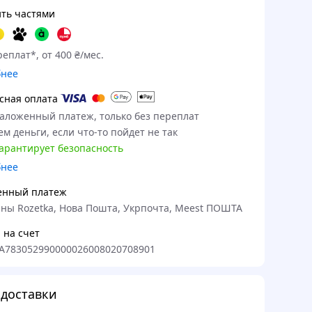
ть частями
еплат*, от 400 ₴/мес.
бнее
сная оплата
наложенный платеж, только без переплат
м деньги, если что-то пойдет не так
гарантирует безопасность
бнее
енный платеж
ны Rozetka, Нова Пошта, Укрпочта, Meest ПОШТА
 на счет
A783052990000026008020708901
доставки