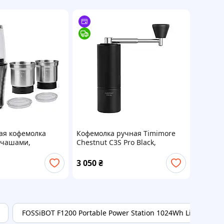
ая кофемолка
Кофемолка ручная Timimore
 чашами,
Chestnut C3S Pro Black,
 сталь, для кофе,
жерновная S2C 38 мм,
ян и орехов
регулировка помола, сложная
3 050
₴
ручка
FOSSiBOT F1200 Portable Power Station 1024Wh LiFePo4