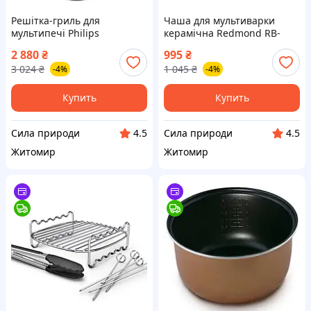
Решітка-гриль для
Чаша для мультиварки
мультипечі Philips
керамічна Redmond RB-
HD9963/00
C502 (RIP-C2)
2 880
₴
995
₴
3 024
₴
1 045
₴
-4%
-4%
Купить
Купить
Сила природи
Сила природи
4.5
4.5
Житомир
Житомир