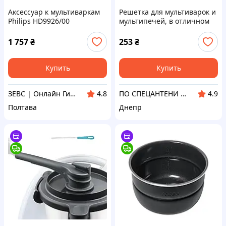
Аксессуар к мультиваркам
Решетка для мультиварок и
Philips HD9926/00
мультипечей, в отличном
состоянии
1 757
₴
253
₴
Купить
Купить
ЗЕВС | Онлайн Гипермаркет
ПО СПЕЦАНТЕНИ Зв'язок без перешкод!
4.8
4.9
Полтава
Днепр