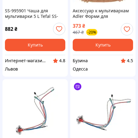
SS-995901 Чаша для
Аксессуар к мультиваркам
мультиварки 5 L Tefal SS-
Adler Форми для
995416
мультипечі AD 6731
373
₴
пергамент AD6731 buzyna
882
₴
467
₴
-20%
Купить
Купить
Интернет-магазин "Myspares"
Бузина
4.8
4.5
Львов
Одесса