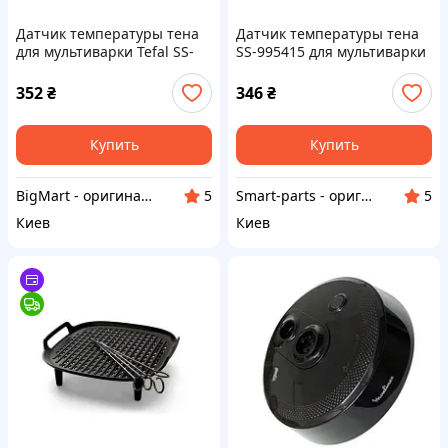
Датчик температуры тена
Датчик температуры тена
для мультиварки Tefal SS-
SS-995415 для мультиварки
995415
Tefal
352
₴
346
₴
Купить
Купить
BigMart - оригинальные запчасти для бытовой техники и смартфонов
Smart-parts - оригинальные запчасти к бытовой технике
5
5
Киев
Киев