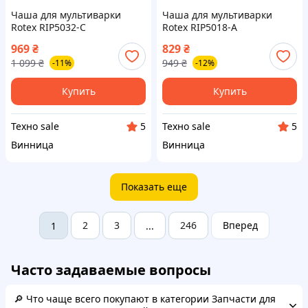
Чаша для мультиварки
Чаша для мультиварки
Rotex RIP5032-C
Rotex RIP5018-A
969
₴
829
₴
1 099
₴
949
₴
-11%
-12%
Купить
Купить
Teхно sale
Teхно sale
5
5
Винница
Винница
Показать еще
2
3
246
Вперед
1
...
Часто задаваемые вопросы
🔎 Что чаще всего покупают в категории Запчасти для