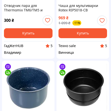
Отводчик пара для
Чаша для мультиварки
Thermomix TM6/TM5 и
Rotex RIP5018-CB
Monsieur Cuisine Smart
969
₴
(отводчик пара + щетка)
300
₴
1 099
₴
-11%
Купить
Купить
ГадЖетHUB
Teхно sale
5
5
Владимир
Винница