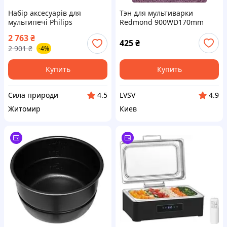
Набір аксесуарів для
Тэн для мультиварки
мультипечі Philips
Redmond 900WD170mm
HD9960/00
2 763
₴
425
₴
2 901
₴
-4%
Купить
Купить
Сила природи
LVSV
4.5
4.9
Житомир
Киев