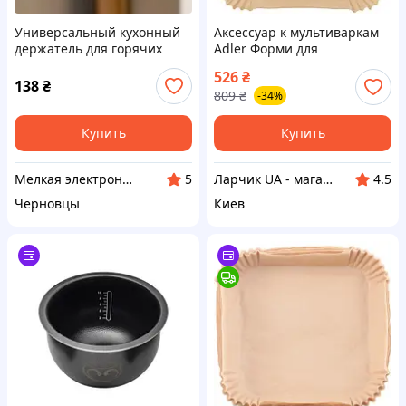
Универсальный кухонный
Аксессуар к мультиваркам
держатель для горячих
Adler Форми для
тарелок и чаш мультиварки
мультипечі AD 6733
526
₴
SE-142
пергамент (AD6733)
138
₴
809
₴
-34%
Купить
Купить
Мелкая электроника и посуда для вашего дома
Ларчик UA - магазин трендовых товаров
5
4.5
Черновцы
Киев