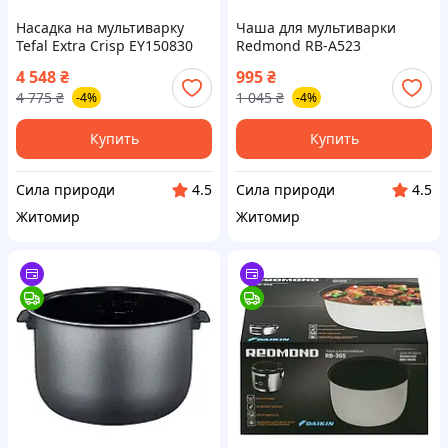
Насадка на мультиварку
Чаша для мультиварки
Tefal Extra Crisp EY150830
Redmond RB-A523
4 548
₴
995
₴
4 775
₴
1 045
₴
-4%
-4%
Купить
Купить
Сила природи
Сила природи
4.5
4.5
Житомир
Житомир