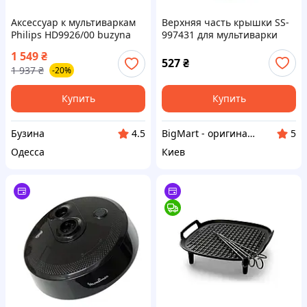
Аксессуар к мультиваркам
Верхняя часть крышки SS-
Philips HD9926/00 buzyna
997431 для мультиварки
Moulinex
1 549
₴
527
₴
1 937
₴
-20%
Купить
Купить
Бузина
BigMart - оригинальные запчасти для бытовой техники и смартфонов
4.5
5
Одесса
Киев