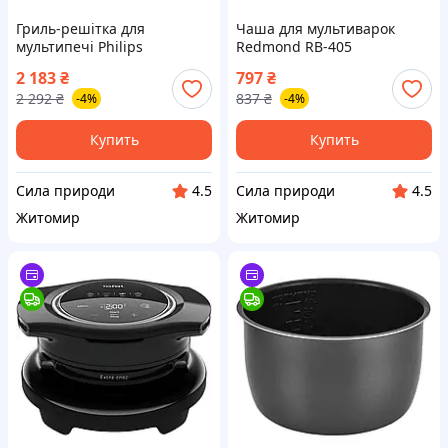
Гриль-решітка для
Чаша для мультиварок
мультипечі Philips
Redmond RB-405
HD9920/00
2 183
₴
797
₴
2 292
₴
837
₴
-4%
-4%
Купить
Купить
Сила природи
Сила природи
4.5
4.5
Житомир
Житомир