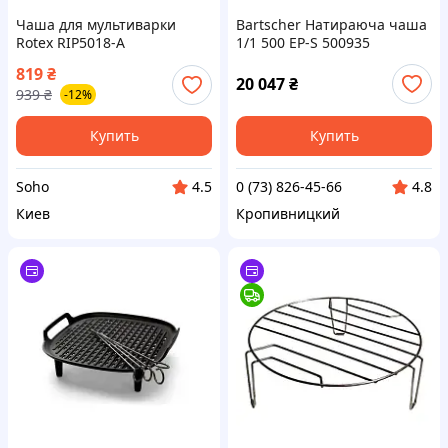
Чаша для мультиварки
Bartscher Натираюча чаша
Rotex RIP5018-A
1/1 500 EP-S 500935
819
₴
20 047
₴
939
₴
-12%
Купить
Купить
Soho
0 (73) 826-45-66
4.5
4.8
Киев
Кропивницкий