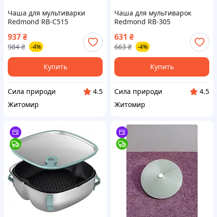
Чаша для мультиварки
Чаша для мультиварок
Redmond RB-C515
Redmond RB-305
937
₴
631
₴
984
₴
663
₴
-4%
-4%
Купить
Купить
Сила природи
Сила природи
4.5
4.5
Житомир
Житомир