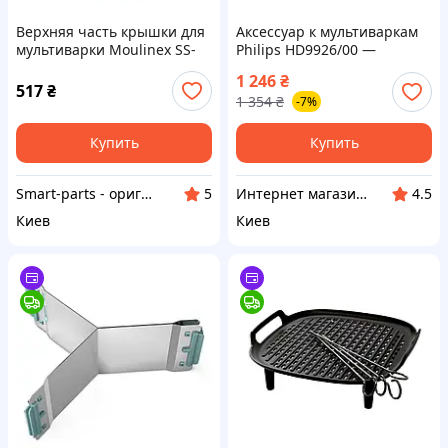
Верхняя часть крышки для
Аксессуар к мультиваркам
мультиварки Moulinex SS-
Philips HD9926/00 —
997431
Доступный
1 246
₴
517
₴
1 354
₴
-7%
Купить
Купить
Smart-parts - оригинальные запчасти к бытовой технике
Интернет магазин "Домовичок"
5
4.5
Киев
Киев