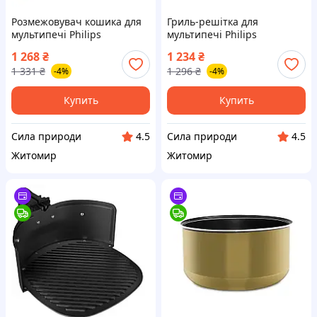
Розмежовувач кошика для
Гриль-решітка для
мультипечі Philips
мультипечі Philips
HD9916/00
HD9926/00
1 268
₴
1 234
₴
1 331
₴
1 296
₴
-4%
-4%
Купить
Купить
Сила природи
Сила природи
4.5
4.5
Житомир
Житомир