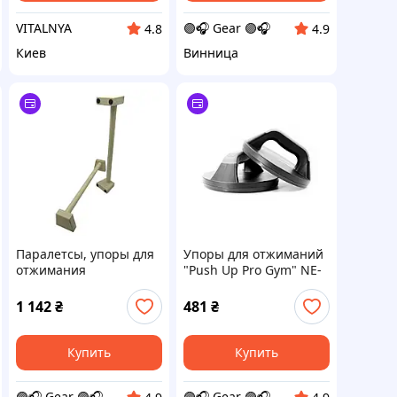
VITALNYA
🟣🎧 Gear 🟣🎧
4.8
4.9
Киев
Винница
Паралетсы, упоры для
Упоры для отжиманий
отжимания
"Push Up Pro Gym" NE-
деревянные Wood Gym
82-55
Push Up NE-WD-60 из
1 142
₴
481
₴
бука 50 см 2 шт
Купить
Купить
🟣🎧 Gear 🟣🎧
🟣🎧 Gear 🟣🎧