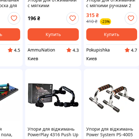
оска для
с мягкими
с мягкими ручками 2
том
противоскользящими
шт фитнес тренажер
315
₴
таймером
ручками AND XL-1940
для груди плеч и рук
196
₴
410
₴
-23%
к JT-999-
ь
Купить
Купить
AmmuNation
Pokupishka
4.5
4.3
4.7
Киев
Киев
я
Упори для віджимань
Упори для віджимань
 пола,
PowerPlay 4316 Push Up
Power System PS-4005