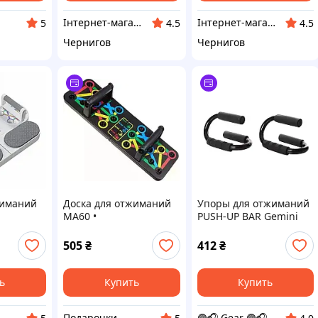
Інтернет-магазин "VoyagerStar"
Інтернет-магазин "VoyagerStar"
5
4.5
4.5
Чернигов
Чернигов
жиманий
Доска для отжиманий
Упоры для отжиманий
MA60 •
PUSH-UP BAR Gemini
ональный
Многофункциональная
Sport GI-0888-2
платформа для
505
₴
412
₴
 мини
отжиманий с упорами
для тренировки груди,
плеч, спины и
ь
Купить
Купить
трицепса
Подарочки
🟣🎧 Gear 🟣🎧