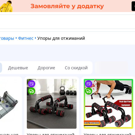
 товары
•
Фитнес
•
Упоры для отжиманий
Дешевые
Дорогие
Со скидкой
ональная
Упоры для отжиманий
Упоры для отжиманий