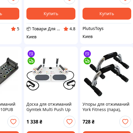
я
ь
Купить
Купить
PlutusToys
📦 Товари Для Дому
5
4.8
Киев
Киев
жиманий
Доска для отжиманий
Упоры для отжиманий
-010PUB
Gymtek Multi Push Up
York Fitness (пара),
Board белый
хром
1 338
₴
728
₴