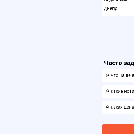
Днепр
Часто за
🔎 Что чаще 
🔎 Какие нов
🔎 Какая цен