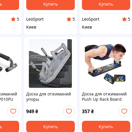
ь
Купить
Купить
LeoSport
LeoSport
5
5
5
Киев
Киев
жиманий
Доска для отжиманий
Доска для отжиманий
P010PU
упоры
Push Up Rack Board
949
₴
357
₴
ь
Купить
Купить