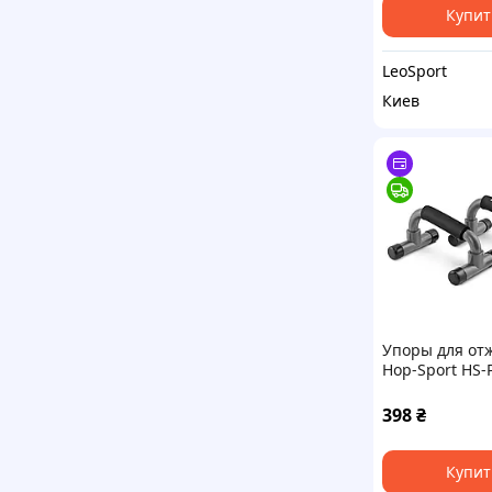
Купит
LeoSport
Киев
Упоры для от
Hop-Sport HS-
серые
398
₴
Купит