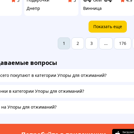
5
5
4.9
Днепр
Винница
Показать еще
2
3
176
1
...
даваемые вопросы
всего покупают в категории Упоры для отжиманий?
инки в категории Упоры для отжиманий?
а на Упоры для отжиманий?