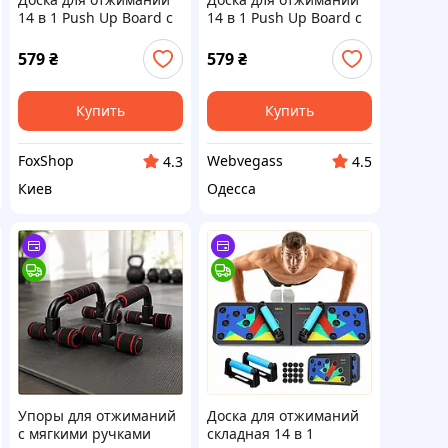
14 в 1 Push Up Board с
14 в 1 Push Up Board с
упорами, тренажер
упорами, тренажер
для груди, плеч, спины
для груди, плеч, спины
579
₴
579
₴
и трицепса
и трицепса
Купить
Купить
FoxShop
Webvegass
4.3
4.5
Киев
Одесса
Упоры для отжиманий
Доска для отжиманий
с мягкими ручками
складная 14 в 1