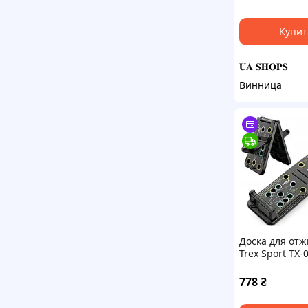
отжиманий,
платформа дл
отжимания
Купит
𝐔𝐀 𝐒𝐇𝐎𝐏𝐒
Винница
Доска для от
Trex Sport TX
12в1
778
₴