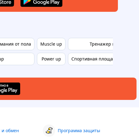
мания от пола
Muscle up
Тренажер платформа
up
Power up
Спортивная площадка с трен
 и обмен
Программа защиты