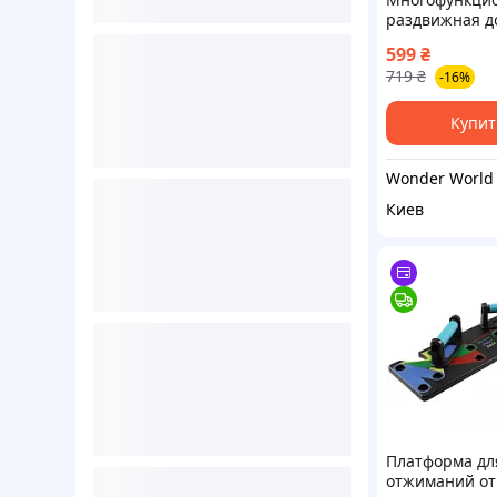
раздвижная д
занятий спор
599
₴
отжиманий с 
719
₴
-16%
для тренирово
1
Купит
Wonder World
Киев
Платформа дл
отжиманий от