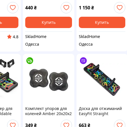
жимания,
Bars пластикові
Push Up Stand (Прямі)
ия для
(Скошені)
440
₴
1 150
₴
ренажер
K
ь
Купить
Купить
SkladHome
SkladHome
4.8
Одесса
Одесса
ер для
Комплект упоров для
Доска для отжиманий
ldable
коленей Amber 20х20х2
EasyFit Straight
тативный
см 2 шт Черный
тренажер
(13429) D11-2026
регулируемый
349
₴
663
₴