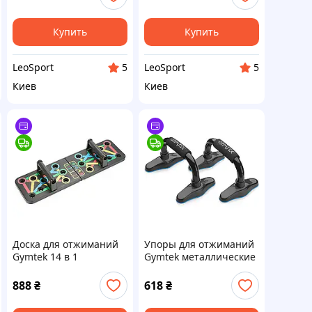
Купить
Купить
LeoSport
LeoSport
5
5
Киев
Киев
Доска для отжиманий
Упоры для отжиманий
Gymtek 14 в 1
Gymtek металлические
888
₴
618
₴