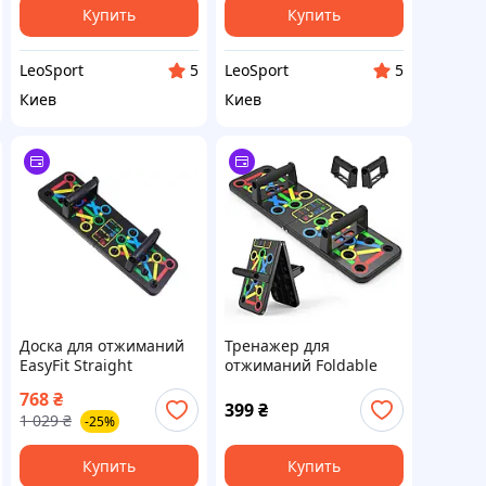
Купить
Купить
LeoSport
LeoSport
5
5
Киев
Киев
Доска для отжиманий
Тренажер для
EasyFit Straight
отжиманий Foldable
тренажер
Push Up, портативный
768
₴
регулируемый
тренажер для
399
₴
1 029
₴
-25%
отжиманий,
платформа для
отжимания
Купить
Купить