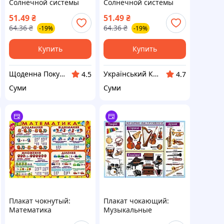
Солнечной системы
Солнечной системы
76858 А2
76858 А2
51.49
₴
51.49
₴
64.36
₴
64.36
₴
-19%
-19%
Купить
Купить
Щоденна Покупка
Український Кошик
4.5
4.7
Суми
Суми
Плакат чокнутый:
Плакат чокающий:
Математика
Музыкальные
инструменты