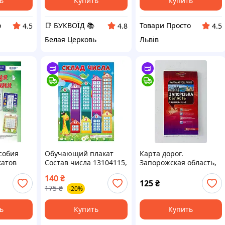
ь
Купить
Купить
о
📑 БУКВОЇД 📚
Товари Просто
4.5
4.8
4.5
Белая Церковь
Львів
собия
Обучающий плакат
Карта дорог.
катов
Состав числа 13104115,
Запорожская область,
ожения"
67х47 см buzyna
м-б 1:250 000 (6037)
140
₴
a
Картография
125
₴
175
₴
-20%
ь
Купить
Купить