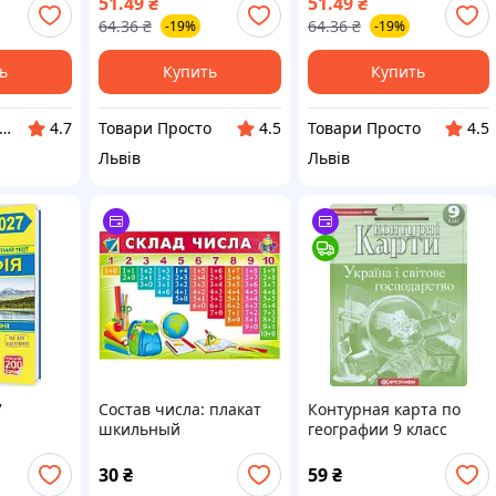
51.49
₴
51.49
₴
64.36
₴
64.36
₴
-19%
-19%
ь
Купить
Купить
країнський Кошик
Товари Просто
Товари Просто
4.7
4.5
4.5
Львів
Львів
7
Состав числа: плакат
Контурная карта по
шкильный
географии 9 класс
30
₴
59
₴
ография