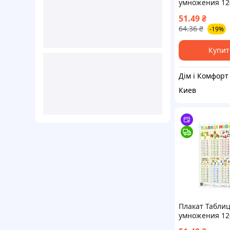
умножения 12
51.49
₴
64.36
₴
-19%
Купит
Дім і Комфорт
Киев
Плакат Табли
умножения 12