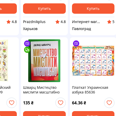
ь
Купить
Купить
Рrazdnikplus
Интернет-магазин "Одиссей-Торг"
4.8
4.8
5
Харьков
Павлоград
ийский
Шварц Мистецтво
Платкат Украинская
99
мислити масштабно
азбука 85636
135
₴
64.36
₴