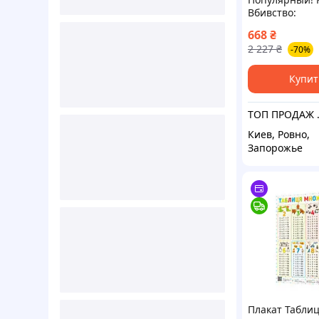
Вбивство:
Психологічна 
668
₴
навчання вби
2 227
₴
-70%
війні і в мирн
Дейв Ґроссма
Астролябія
Купит
ТОП ПРОДАЖ 
Киев, Ровно,
Запорожье
Плакат Табли