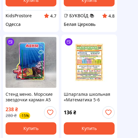
Купить
Купить
KidsProstore
📑 БУКВОЇД 📚
4.7
4.8
Одесса
Белая Церковь
Стенд меню. Морские
Шпаргалка школьная
звездочки карман А5
«Математика 5-6
класс» 10112017
238
₴
136
₴
280
₴
-15%
Купить
Купить