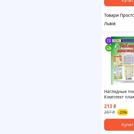
Купит
Товари Прост
Львів
Наглядные по
Комплект пла
"Таблица умн
213
₴
ЗПП038 buzyn
267
₴
-20%
Купит