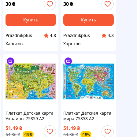
30
₴
30
₴
Купить
Купить
Рrazdnikplus
Рrazdnikplus
4.8
4.8
Харьков
Харьков
Платкат Детская карта
Платкат Детская карта
Украины 75859 А2
мира 75858 А2
51.49
₴
51.49
₴
64.36
₴
64.36
₴
-19%
-19%