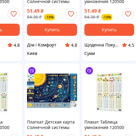
0500
Солнечной системы
умножения 120500
76858 А2
51.49
₴
51.49
₴
64.36
₴
64.36
₴
-19%
-19%
ь
Купить
Купить
Дім і Комфорт
Щоденна Покупка
4.8
4.8
4.5
Киев
Суми
ца
Платкат Детская карта
Плакат Таблица
0500
Солнечной системы
умножения 120500
76858 А2