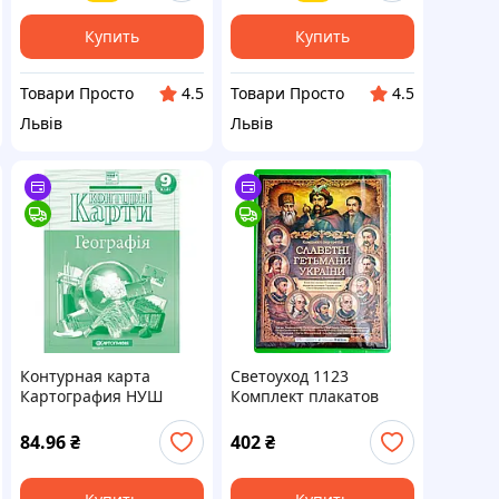
Купить
Купить
Товари Просто
Товари Просто
4.5
4.5
Львів
Львів
Контурная карта
Светоуход 1123
Картография НУШ
Комплект плакатов
География для 9 класса
Славетные нихманы
7352
Украины (10108026У)
84.96
₴
402
₴