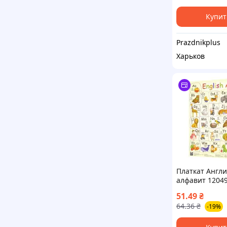
Федоруц
Купит
Рrazdnikplus
Харьков
Платкат Англ
алфавит 1204
51.49
₴
64.36
₴
-19%