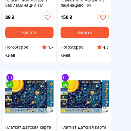
без ламинации ТМ
ламінацією ТМ
ФРАНЧАЙЗИНГ
ФРАНЧАЙЗИНГ
89
₴
150
₴
Купить
Купить
HoroSteppe
HoroSteppe
4.7
4.7
Киев
Киев
Платкат Детская карта
Платкат Детская карта