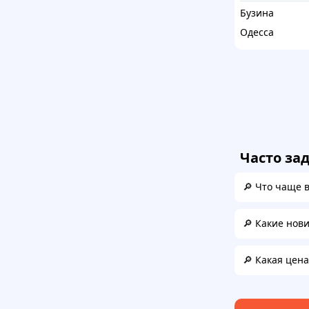
Бузина
Одесса
Часто за
🔎 Что чаще 
🔎 Какие нов
🔎 Какая цен