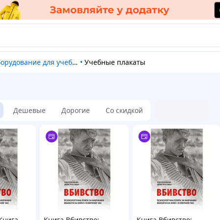
борудование для учебных заведений
•
Учебные плакаты
Дешевые
Дорогие
Со скидкой
Книга
Книга Вбивство:
Книга Вбивство: