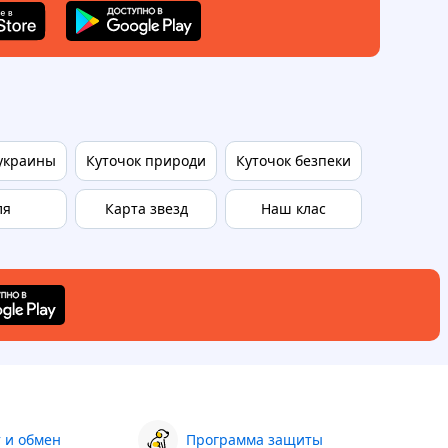
украины
Куточок природи
Куточок безпеки
Портрет 
ля
Карта звезд
Наш клас
Табли
 и обмен
Программа защиты