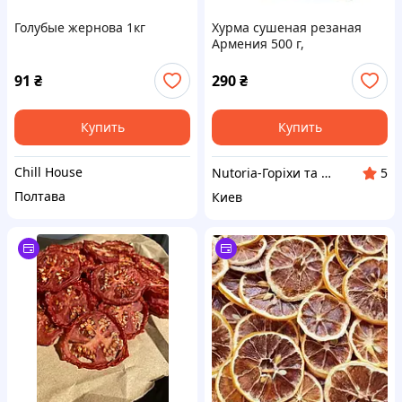
Голубые жернова 1кг
Хурма сушеная резаная
Армения 500 г,
натуральный фруктовый
снек для десертов, каш,
91
₴
290
₴
выпечки и перекусов
Купить
Купить
Chill House
Nutoria-Горіхи та сухофрукти оптом і в роздріб
5
Полтава
Киев