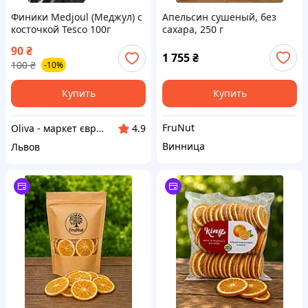
Финики Medjoul (Меджул) с
Апельсин сушеный, без
косточкой Tesco 100г
сахара, 250 г
весовые
90
₴
1 755
₴
100
₴
-10%
Купить
Купить
FruNut
Oliva - маркет європейських та турецьких товарів
4.9
Винница
Львов