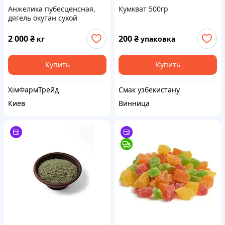
Анжелика пубесценсная,
Кумкват 500гр
дягель окутан сухой
экстракт
2 000
₴
200
₴
кг
упаковка
Купить
Купить
ХімФармТрейд
Смак узбекистану
Киев
Винница