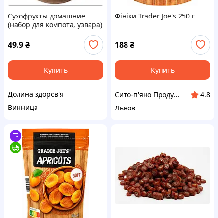
Сухофрукты домашние
Фініки Trader Joe's 250 г
(набор для компота, узвара)
200г
49.9
₴
188
₴
Купить
Купить
Долина здоров'я
Сито-п'яно Продукти з Європи
4.8
Винница
Львов