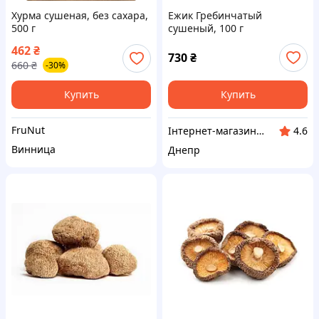
Хурма сушеная, без сахара,
Ежик Гребинчатый
500 г
сушеный, 100 г
462
₴
730
₴
660
₴
-30%
Купить
Купить
FruNut
Інтернет-магазин "Klever"
4.6
Винница
Днепр