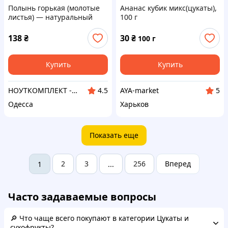
Полынь горькая (молотые
Ананас кубик микс(цукаты),
листья) — натуральный
100 г
порошок, 200 г
138
₴
30
₴
100 г
Купить
Купить
НОУТКОМПЛЕКТ - гаджеты и аксессуары
AYA-market
4.5
5
Одесса
Харьков
Показать еще
2
3
256
Вперед
1
...
Часто задаваемые вопросы
🔎 Что чаще всего покупают в категории Цукаты и
сухофрукты?