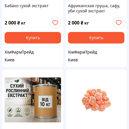
Бабако сухой экстракт
Африканская груша, сафу,
уби сухой экстракт
2 000
₴
2 000
₴
кг
кг
Купить
Купить
ХімФармТрейд
ХімФармТрейд
Киев
Киев