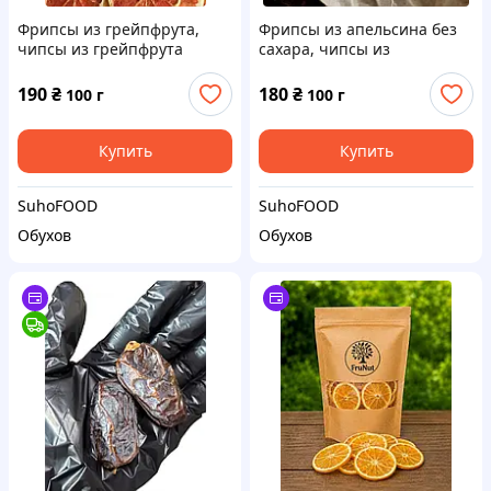
Фрипсы из грейпфрута,
Фрипсы из апельсина без
чипсы из грейпфрута
сахара, чипсы из
апельсина 100 грамм
190
₴
180
₴
100 г
100 г
Купить
Купить
SuhoFOOD
SuhoFOOD
Обухов
Обухов