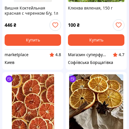
Вишня Коктейльная
Клюква вяленая, 150 г
красная с черенком б/у, 1л
446
₴
100
₴
Купить
Купить
marketplace
Магазин суперфудов "Just Healthy"
4.8
4.7
Киев
Софіївська Борщагівка