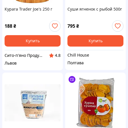
Курага Trader Joe's 250 г
Суши ягненок с рыбой 500г
188
₴
795
₴
Купить
Купить
Chill House
Сито-п'яно Продукти з Європи
4.8
Полтава
Львов