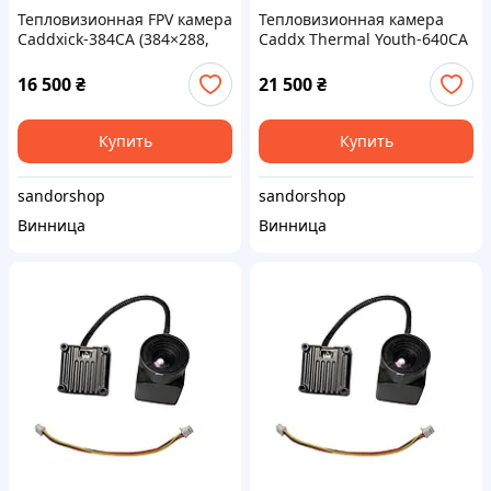
Тепловизионная FPV камера
Тепловизионная камера
Caddxick-384CA (384×288,
Caddx Thermal Youth-640CA
50Hz, VOx детектор)
640×512, 50 Гц, PAL, VOx,
компактная
16 500
₴
21 500
₴
Купить
Купить
sandorshop
sandorshop
Винница
Винница