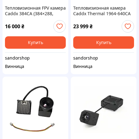
Тепловизионная FPV камера
Тепловизионная камера
Caddx 384CA (384×288,
Caddx Thermal 1964-640CA
50Hz, 12μm) - Снята с
(Линза 9.1мм)
оборудования
16 000
₴
23 999
₴
Купить
Купить
sandorshop
sandorshop
Винница
Винница