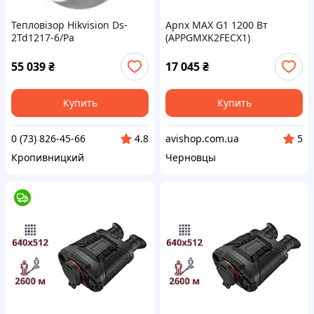
Тепловізор Hikvision Ds-
Apnx MAX G1 1200 Вт
2Td1217-6/Pa
(APPGMXK2FECX1)
55 039
₴
17 045
₴
Купить
Купить
0 (73) 826-45-66
avishop.com.ua
4.8
5
Кропивницкий
Черновцы