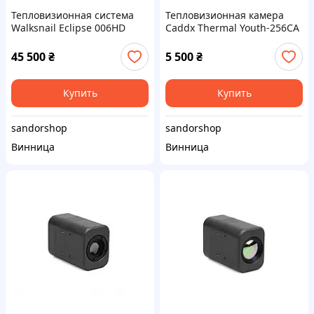
Тепловизионная система
Тепловизионная камера
Walksnail Eclipse 006HD
Caddx Thermal Youth-256CA
640×512 (3-осевой гимбл +
256×192 VOx, 50 Гц, PAL,
VTX 2W)
компактная с длинным
45 500
₴
5 500
₴
шлейфом (НОВА)
Купить
Купить
sandorshop
sandorshop
Винница
Винница