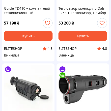
Guide TD410 – компактный
Тепловізор монокуляр Dali
тепловизионный
S253H, Тепловизор, Прибор
монокуляр, который может
теплового наблюдения
обнаруживать цель на
57 190
₴
53 200
₴
расстоянии до 1850 м.,
Тепловизор, Прибор
Купить
Купить
ELITESHOP
ELITESHOP
4.8
4.8
Винница
Винница