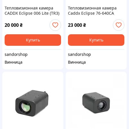
Тепловизионная камера
Тепловизионная камера
CADDX Eclipse 006 Lite (TR3)
Caddx Eclipse 76-640CA
640×512 VOx, 50 FPS, 22 мс,
(640×512, 50Hz, VOx, PAL)
MIPI + PAL, 9–24 В для
20 000
₴
23 000
₴
профессиональных систем
Купить
Купить
sandorshop
sandorshop
Винница
Винница