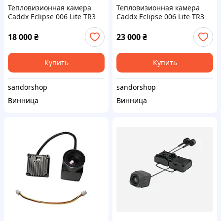
Тепловизионная камера
Тепловизионная камера
Caddx Eclipse 006 Lite TR3
Caddx Eclipse 006 Lite TR3
(640×512, 50Hz, VOx, PAL +
(640×512, 50Hz, VOx, PAL +
MIPI-CSI)
MIPI-CSI)
18 000
₴
23 000
₴
Купить
Купить
sandorshop
sandorshop
Винница
Винница