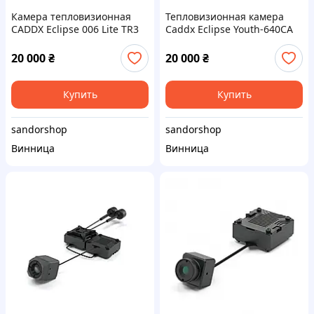
Камера тепловизионная
Тепловизионная камера
CADDX Eclipse 006 Lite TR3
Caddx Eclipse Youth-640CA
для FPV-дронов, 640×512,
(640×512, 50Hz, VOx, PAL)
VOx детектор, 50 Гц, PAL +
20 000
₴
20 000
₴
MIPI-CSI, питание 9–24 В
Купить
Купить
sandorshop
sandorshop
Винница
Винница