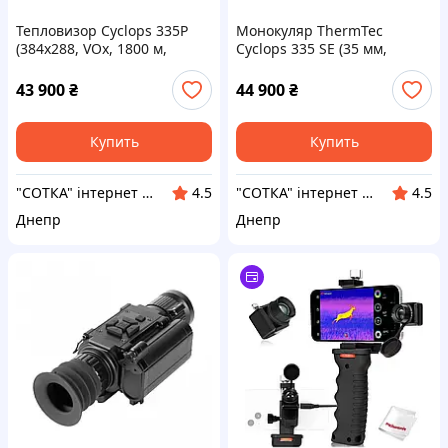
Тепловизор Cyclops 335P
Монокуляр ThermTec
(384x288, VOx, 1800 м,
Cyclops 335 SE (35 мм,
"умный"
384x288, 1800 м, NETD ≤20
стадиометрический
мК)
43 900
₴
44 900
₴
дальномер)
Купить
Купить
"СОТКА" інтернет магазин
"СОТКА" інтернет магазин
4.5
4.5
Днепр
Днепр