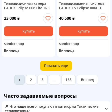
Тепловизионная камера
Тепловизованная система
CADDX Eclipse 006 Lite TR3
CADDXFPV Eclipse 006HD
для FPV-дронов, 640×512,
640×512 с Walksnail Avatar
VOx, 50 Гц, PAL + MIPI-CSI,
GT VTX, 50 Гц, 1080p
23 000
₴
40 500
₴
9–24 В - компактная и
точная
Купить
Купить
sandorshop
sandorshop
Винница
Винница
Показать еще
2
3
168
Вперед
1
...
Часто задаваемые вопросы
🔎 Что чаще всего покупают в категории Тактические
тепловизоры?