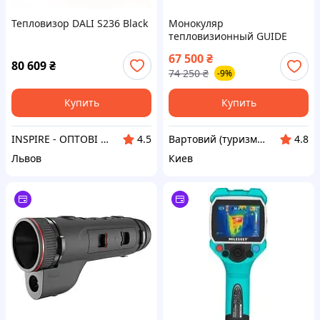
Тепловизор DALI S236 Black
Монокуляр
тепловизионный GUIDE
TJ430L 4.2-17х
67 500
₴
400х300@12μm с
80 609
₴
74 250
₴
-9%
дальномером 1000 м (2378-
vart)
Купить
Купить
INSPIRE - ОПТОВІ ПРОДАЖІ ТА БЕЗГОТІВКА ДЛЯ БІЗНЕСУ
Вартовий (туризм, охота и кемпинг)
4.5
4.8
Львов
Киев