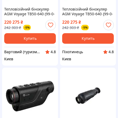
Тепловізійний бінокуляр
Тепловізійний бінокуляр
AGM Voyage TB50-640 (99-0-
AGM Voyage TB50-640 {99-0-
vart)
piho}
220 275
₴
220 275
₴
242 303
₴
242 303
₴
-9%
-9%
Купить
Купить
Вартовий (туризм, охота и кемпинг)
Піхотинець
4.8
4.8
Киев
Киев