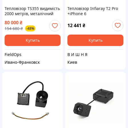
Тепловізор TS355 видимість
Тепловізор Infiaray T2 Pro
2000 метрів, металічний
+iPhone 6
корпус, 6 режимів, 9 годин
80 000
₴
роботи
12 441
₴
154 680
₴
-48%
Купить
Купить
FieldOps
В И Ш Н Я
Ивано-Франковск
Киев