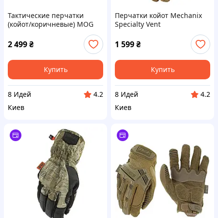
Тактические перчатки
Перчатки койот Mechanix
(койот/коричневые) MOG
Specialty Vent
Target High Abrasion S
2 499
₴
1 599
₴
Купить
Купить
8 Идей
8 Идей
4.2
4.2
Киев
Киев