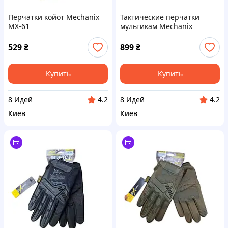
Перчатки койот Mechanix
Тактические перчатки
MX-61
мультикам Mechanix
529
₴
899
₴
Купить
Купить
8 Идей
8 Идей
4.2
4.2
Киев
Киев