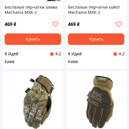
Беспалые перчатки олива
Беспалые перчатки койот
Mechanix MXK-2
Mechanix MXK-2
469
₴
469
₴
Купить
Купить
8 Идей
8 Идей
4.2
4.2
Киев
Киев