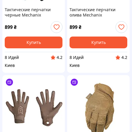
Тактические перчатки
Тактические перчатки
черные Mechanix
олива Mechanix
899
₴
899
₴
Купить
Купить
8 Идей
8 Идей
4.2
4.2
Киев
Киев