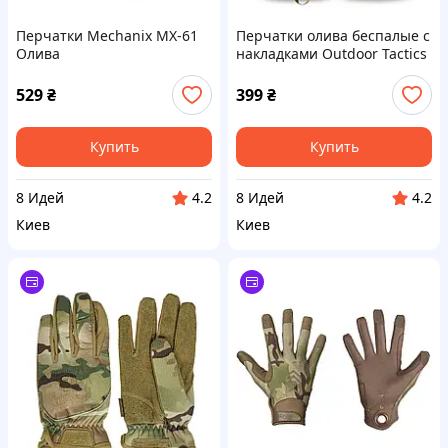
Перчатки Mechanix MX-61
Перчатки олива беспалые с
Олива
накладками Outdoor Tactics
529
₴
399
₴
Купить
Купить
8 Идей
8 Идей
4.2
4.2
Киев
Киев