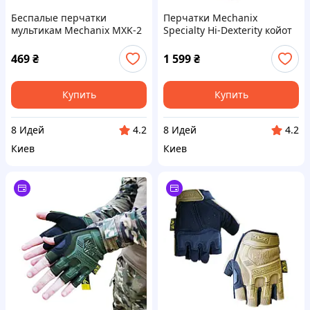
Беспалые перчатки
Перчатки Mechanix
мультикам Mechanix MXK-2
Specialty Hi-Dexterity койот
469
₴
1 599
₴
Купить
Купить
8 Идей
8 Идей
4.2
4.2
Киев
Киев