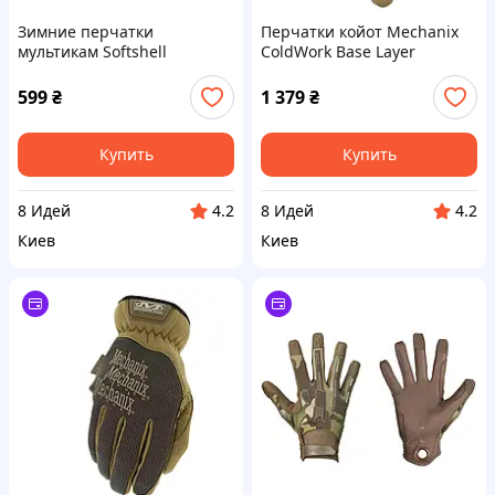
Зимние перчатки
Перчатки койот Mechanix
мультикам Softshell
ColdWork Base Layer
599
₴
1 379
₴
Купить
Купить
8 Идей
8 Идей
4.2
4.2
Киев
Киев