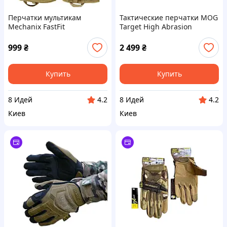
Перчатки мультикам
Тактические перчатки MOG
Mechanix FastFit
Target High Abrasion
Мультикам M
999
₴
2 499
₴
Купить
Купить
8 Идей
8 Идей
4.2
4.2
Киев
Киев