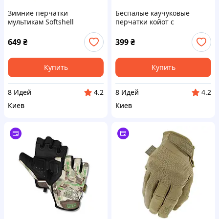
Зимние перчатки
Беспалые каучуковые
мультикам Softshell
перчатки койот с
косточками Outdoor Tactics
649
₴
399
₴
Купить
Купить
8 Идей
8 Идей
4.2
4.2
Киев
Киев