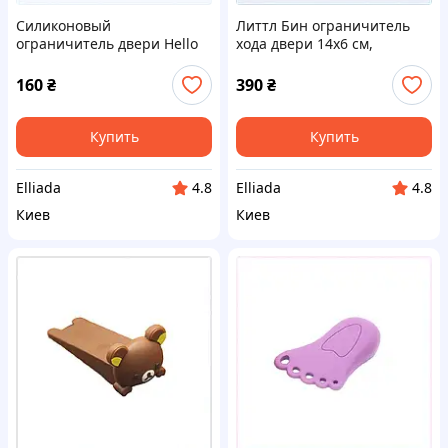
Силиконовый
Литтл Бин ограничитель
ограничитель двери Hello
хода двери 14х6 см,
Kitty красный клин,
874P27X4H9
74C202A0P4
160
₴
390
₴
Купить
Купить
Elliada
Elliada
4.8
4.8
Киев
Киев