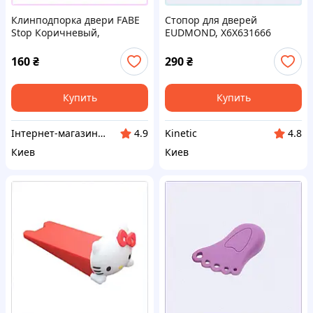
Клинподпорка двери FABE
Стопор для дверей
Stop Коричневый,
EUDMOND, X6X631666
P7P927771
160
₴
290
₴
Купить
Купить
Інтернет-магазин NeonLemon
Kinetic
4.9
4.8
Киев
Киев