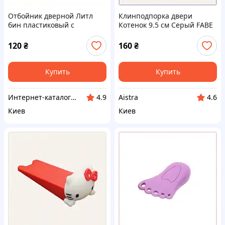
Отбойник дверной Литл
Клинподпорка двери
бин пластиковый с
Котенок 9.5 см Серый FABE
крепежом, 78P50P840M
76T48354P
120
₴
160
₴
Купить
Купить
Интерн​ет-кат​а​л​ог ск​​и​до​к "GALANTI"
Aistra
4.9
4.6
Киев
Киев