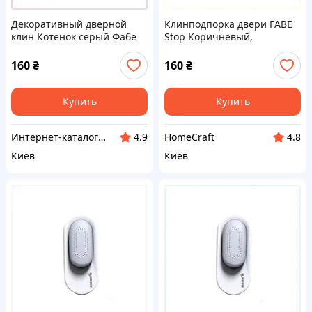
Декоративный дверной
Клинподпорка двери FABE
клин Котенок серый Фабе
Stop Коричневый,
764TA8354A
79T277H71
160
₴
160
₴
Купить
Купить
Интерн​ет-кат​а​л​ог ск​​и​до​к "GALANTI"
HomeCraft
4.9
4.8
Киев
Киев