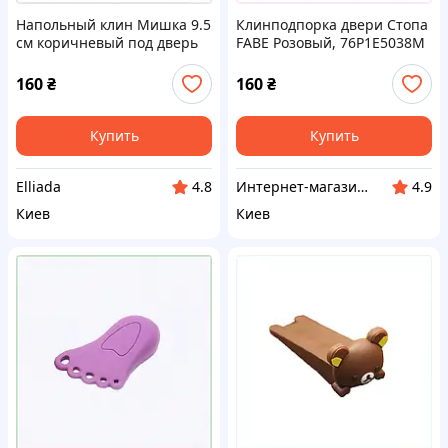
Напольный клин Мишка 9.5
Клинподпорка двери Стопа
см коричневый под дверь
FABE Розовый, 76P1E5038M
74H2BK0205
160
₴
160
₴
Купить
Купить
Elliada
Интернет-магазин "SmartShop"
4.8
4.9
Киев
Киев