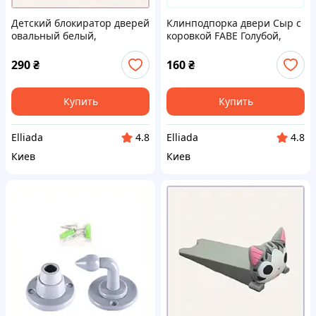
Детский блокиратор дверей
Клинподпорка двери Сыр с
овальный белый,
коровкой FABE Голубой,
E66X31666
7BT848834
290
₴
160
₴
Купить
Купить
Elliada
Elliada
4.8
4.8
Киев
Киев