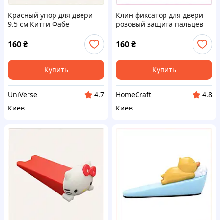
Красный упор для двери
Клин фиксатор для двери
9.5 см Китти Фабе
розовый защита пальцев
7420B2T04
76MK15038K
160
₴
160
₴
Купить
Купить
UniVerse
HomeCraft
4.7
4.8
Киев
Киев