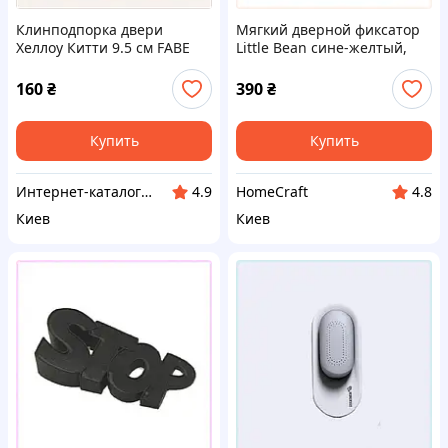
Клинподпорка двери
Мягкий дверной фиксатор
Хеллоу Китти 9.5 см FABE
Little Bean сине-желтый,
Красный 74PB202P04
ME8742749
160
₴
390
₴
Купить
Купить
Инт​е​​рн​ет-кат​алог ск​​идок "KIEVSALES.COM"
HomeCraft
4.9
4.8
Киев
Киев