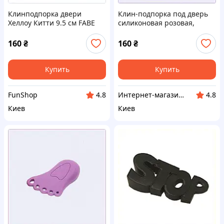
Клинподпорка двери
Клин-подпорка под дверь
Хеллоу Китти 9.5 см FABE
силиконовая розовая,
Красный 74202P04T
7A61E5X038
160
₴
160
₴
Купить
Купить
FunShop
Интернет-магазин RedShift.com.ua
4.8
4.8
Киев
Киев