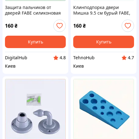
Защита пальчиков от
Клинподпорка двери
дверей FABE силиконовая
Мишка 9.5 см бурый FABE,
7615EM038
742HMC0205
160
₴
160
₴
Купить
Купить
DigitalHub
TehnoHub
4.8
4.7
Киев
Киев