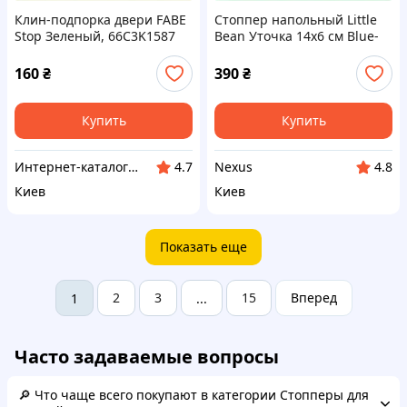
Клин-подпорка двери FABE
Стоппер напольный Little
Stop Зеленый, 66C3K1587
Bean Уточка 14х6 см Blue-
Yellow A8742T749
160
₴
390
₴
Купить
Купить
Интернет-каталог скидок "Гривна Маркет"
Nexus
4.7
4.8
Киев
Киев
Показать еще
2
3
15
Вперед
1
...
Часто задаваемые вопросы
🔎 Что чаще всего покупают в категории Стопперы для