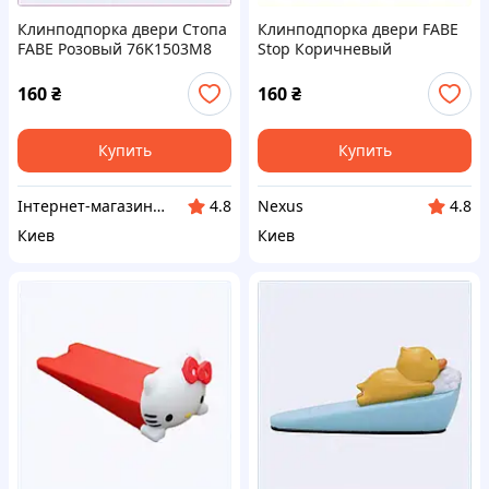
Клинподпорка двери Стопа
Клинподпорка двери FABE
FABE Розовый 76K1503M8
Stop Коричневый
7K9277E71
160
₴
160
₴
Купить
Купить
Інтернет-магазин enJoy
Nexus
4.8
4.8
Киев
Киев