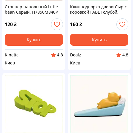
Стоппер напольный Little
Клинподпорка двери Сыр с
bean Серый, H7850M840P
коровкой FABE Голубой,
784T88K34
120
₴
160
₴
Купить
Купить
Kinetic
Dealz
4.8
4.8
Киев
Киев