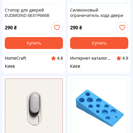
Стопор для дверей
Силиконовый
EUDMOND 6631P666B
ограничитель хода двери
настенный H66316H66
290
₴
290
₴
Купить
Купить
HomeCraft
Интерн​ет-кат​а​л​ог ск​​и​до​к "GALANTI"
4.8
4.9
Киев
Киев