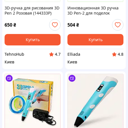
3D-ручка для рисования 3D
Инновационная 3D ручка
Pen 2 Розовая (144333P)
3D Pen-2 для поделок
A2C48743A8
любой сложности
85801PT41
650
₴
504
₴
Купить
Купить
TehnoHub
Elliada
4.7
4.8
Киев
Киев