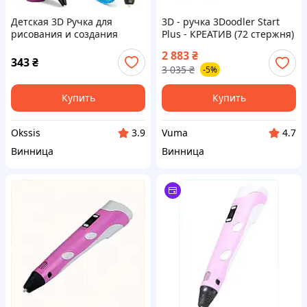
Детская 3D Ручка для
3D - ручка 3Doodler Start
рисования и создания
Plus - КРЕАТИВ (72 стержня)
объемных моделей 3DPen-3
(SPLUS) (U0597338_BR)
2 883
₴
с дисплеем + трафареты +
343
₴
3 035
₴
-5%
10 м пластика + подставка в
наборе
Купить
Купить
Okssis
Vuma
3.9
4.7
Винница
Винница