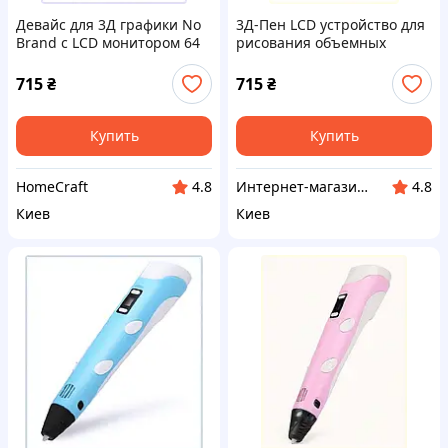
Девайс для 3Д графики No
3Д-Пен LCD устройство для
Brand с LCD монитором 64
рисования объемных
грамма H903BX2470
картинок 90T3246H8
715
₴
715
₴
Купить
Купить
HomeCraft
Интернет-магазин TVOЁ
4.8
4.8
Киев
Киев