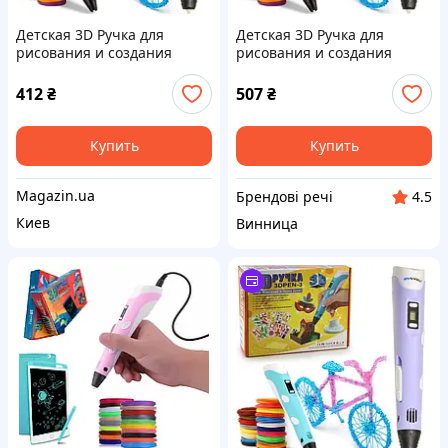
Детская 3D Ручка для
Детская 3D Ручка для
рисования и создания
рисования и создания
объемных моделей 3DPen-3
объемных моделей 3DPen-3
с дисплеем + трафареты +
с дисплеем + трафареты +
412
₴
507
₴
10 м пластика + подставка в
10 м пластика + подставка в
наборе
наборе
Купить
Купить
Magazin.ua
Брендові речі
4.5
Киев
Винница