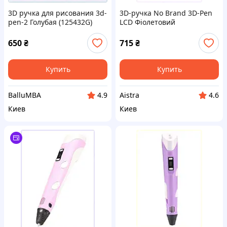
3D ручка для рисования 3d-
3D-ручка No Brand 3D-Pen
pen-2 Голубая (125432G)
LCD Фіолетовий
25PT0186H5
(2104619155), 903P2M4X68
650
₴
715
₴
Купить
Купить
BalluMBA
Aistra
4.9
4.6
Киев
Киев