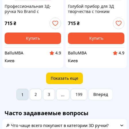
Профессиональная 3Д-
Голубой прибор для 3Д
ручка No Brand с
творчества с тонким
контролем температуры
соплом 0.3 мм M903T24H69
90P3B2468
715
₴
715
₴
Купить
Купить
BalluMBA
BalluMBA
4.9
4.9
Киев
Киев
Показать еще
2
3
199
Вперед
1
...
Часто задаваемые вопросы
🔎 Что чаще всего покупают в категории 3D ручки?