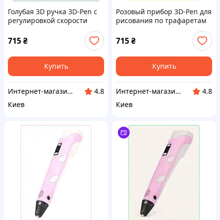
Голубая 3D ручка 3D-Pen с
Розовый прибор 3D-Pen для
регулировкой скорости
рисования по трафаретам
подачи пластика
и в воздухе 9P03247E0
9032BH469
715
₴
715
₴
Купить
Купить
Интернет-магазин TVOЁ
Интернет-магазин TVOЁ
4.8
4.8
Киев
Киев