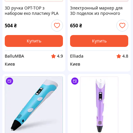
3D ручка OPT-TOP з
Электронный маркер для
набором еко пластику PLA
3D поделок из прочного
3D Pen-2 з адаптером
ABS, 2A5H01865
(1756374510), 8B5K80141X
504
₴
650
₴
Купить
Купить
BalluMBA
Elliada
4.9
4.8
Киев
Киев