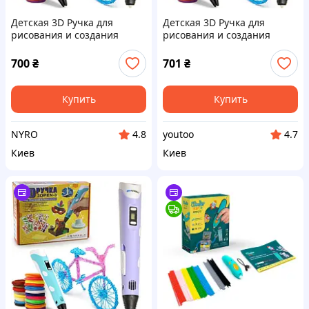
Детская 3D Ручка для
Детская 3D Ручка для
рисования и создания
рисования и создания
объемных моделей 3DPen-3
объемных моделей 3DPen-3
с дисплеем + трафареты +
с дисплеем + трафареты +
700
₴
701
₴
10 м пластика + подставка в
10 м пластика + подставка в
наборе cx.
наборе rx.
Купить
Купить
NYRO
youtoo
4.8
4.7
Киев
Киев