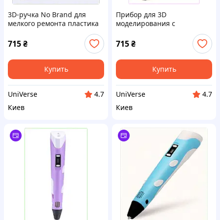
3D-ручка No Brand для
Прибор для 3D
мелкого ремонта пластика
моделирования с
и дизайна K90C32469
эргономичным корпусом
No Brand P903247T0
715
₴
715
₴
Купить
Купить
UniVerse
UniVerse
4.7
4.7
Киев
Киев