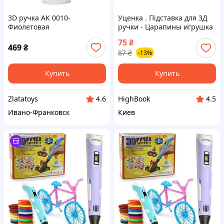
3D ручка AK 0010-
Уценка . Підставка для 3Д
Фиолетовая
ручки - Царапины игрушка
DC
75
₴
469
₴
87
₴
-13%
Купить
Купить
Zlatatoys
HighBook
4.6
4.5
Ивано-Франковск
Киев