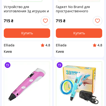
Устройство для
Гаджет No Brand для
изготовления 3д игрушек и
пространственного
брелоков, 9032PX4K68
творчества детей
(2104619156), 9B03A2K469
715
₴
715
₴
Купить
Купить
Elliada
Elliada
4.8
4.8
Киев
Киев