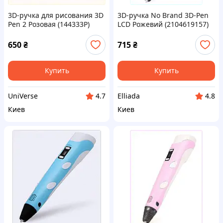
3D-ручка для рисования 3D
3D-ручка No Brand 3D-Pen
Pen 2 Розовая (144333P)
LCD Рожевий (2104619157)
24874C38T
9PH032P470
650
₴
715
₴
Купить
Купить
UniVerse
Elliada
4.7
4.8
Киев
Киев