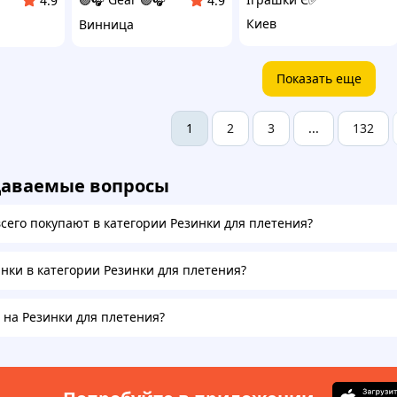
4.9
4.9
Киев
Винница
Показать еще
2
3
132
1
...
даваемые вопросы
всего покупают в категории Резинки для плетения?
инки в категории Резинки для плетения?
а на Резинки для плетения?