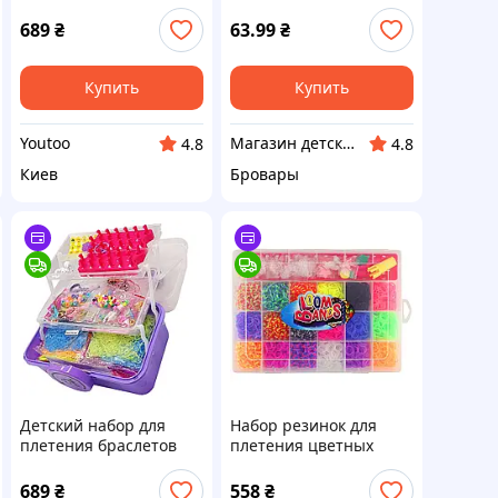
"Loom" 16202(Violet) в
чемодане Bambi iq.
689
₴
63.99
₴
Купить
Купить
Youtoo
Магазин детской обуви "Shoes4babies"
4.8
4.8
Киев
Бровары
Детский набор для
Набор резинок для
плетения браслетов
плетения цветных
"Loom" 16202(Violet) в
браслетов в
чемодане Bambi wv.
контейнере
689
₴
558
₴