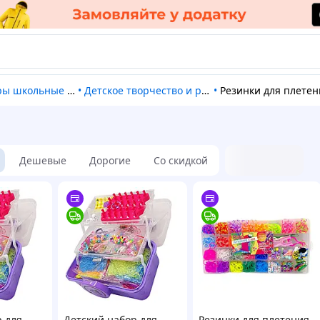
школьные и детские
•
Детское творчество и рисование
•
Резинки для плете
Дешевые
Дорогие
Со скидкой
р для
Детский набор для
Резинки для плетения,