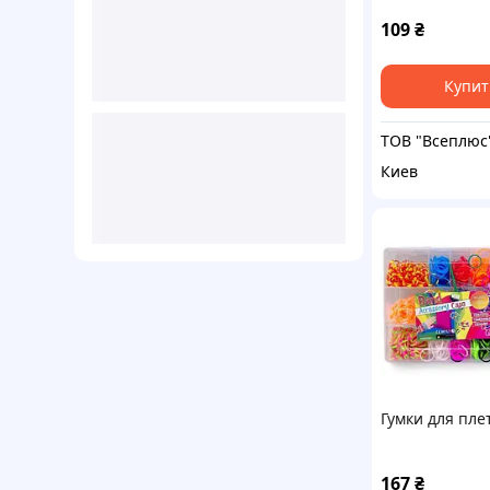
109
₴
Купит
ТОВ "Всеплюс
Киев
Гумки для пле
167
₴