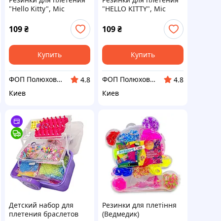
"Hello Kitty", Mic
"HELLO KITTY", Mic
109
₴
109
₴
Купить
Купить
ФОП Полюхович Л.Г.
ФОП Полюхович Л.Г.
4.8
4.8
Киев
Киев
Детский набор для
Резинки для плетіння
плетения браслетов
(Ведмедик)