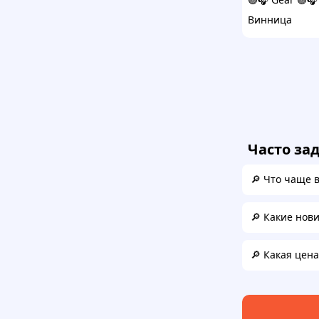
Винница
Часто за
🔎 Что чаще 
🔎 Какие нов
🔎 Какая цен