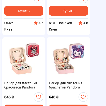
Купить
Купить
OKKY
ФОП Полюхович Л.Г.
4.6
4.8
Киев
Киев
Набор для плетения
Набор для плетения
браслетов Pandora
браслетов Pandora
Mickey Mouse 753
Kuromi 730
646
₴
646
₴