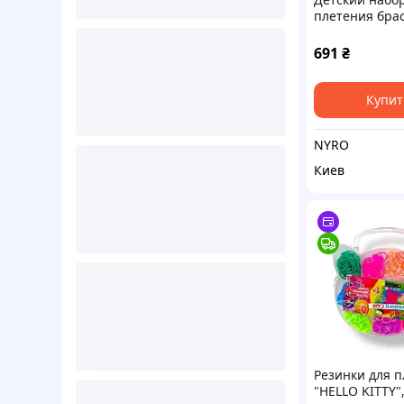
плетения бра
"Loom" 16202(V
чемодане Bamb
691
₴
Купит
NYRO
Киев
Резинки для 
"HELLO KITTY"