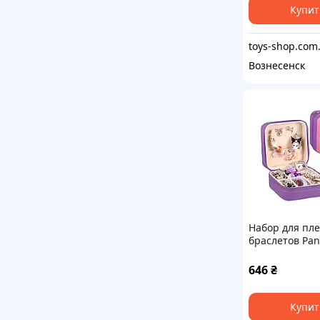
Купит
Вознесенск
Набор для пл
браслетов Pa
Kuromi 733
646
₴
Купит