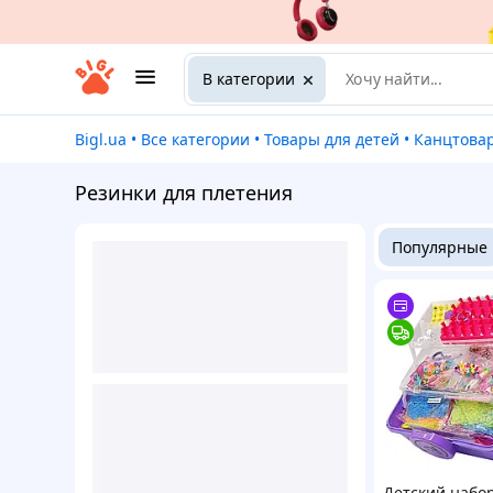
В категории
Bigl.ua
•
Все категории
•
Товары для детей
•
Канцтовары 
Резинки для плетения
Популярные
Детский набо