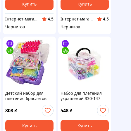
Купить
Купить
Інтернет-магазин "VoyagerStar"
Інтернет-магазин "VoyagerStar"
4.5
4.5
Чернигов
Чернигов
Детский набор для
Набор для плетения
плетения браслетов
украшений 330-147
"Loom" 16202(Violet) в
трехэтажный бокс,
чемодане
бисер, бусины
808
₴
548
₴
Купить
Купить