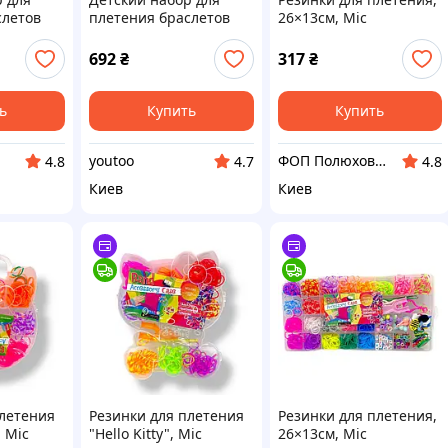
слетов
плетения браслетов
26×13см, Mic
iolet) в
"Loom" 16202(Violet) в
i cx.
чемодане Bambi rx.
692
₴
317
₴
ь
Купить
Купить
youtoo
ФОП Полюхович Л.Г.
4.8
4.7
4.8
Киев
Киев
плетения
Резинки для плетения
Резинки для плетения,
, Mic
"Hello Kitty", Mic
26×13см, Mic