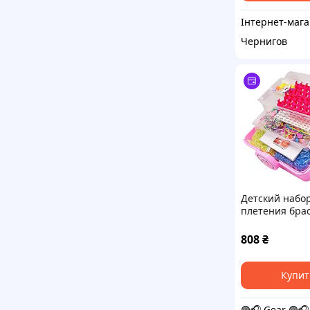
Ін
Чернигов
Детский набо
плетения бра
"Loom" 16202(P
чемодане
808
₴
Купит
🟣🎧 Gear 🟣🎧