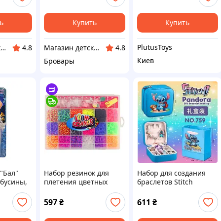
ь
Купить
Купить
PlutusToys
Магазин детской обуви "Shoes4babies"
Магазин детской обуви "Shoes4babies"
4.8
4.8
Киев
Бровары
"Бал"
Набор резинок для
Набор для создания
 бусины,
плетения цветных
браслетов Stitch
и,
браслетов в
Pandora №759, в
вый
контейнере
подарочном кейсе
597
₴
611
₴