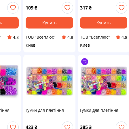
109
₴
317
₴
ь
Купить
Купить
"
ТОВ "Всеплюс"
ТОВ "Всеплюс"
4.8
4.8
4.8
Киев
Киев
тіння
Гумки для плетіння
Гумки для плетіння
423
₴
385
₴