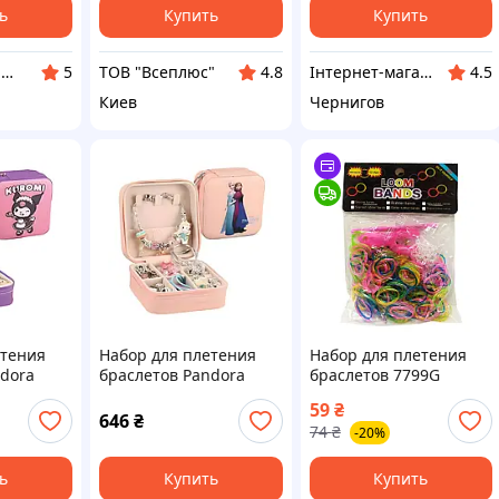
ь
Купить
Купить
toys-shop.com.ua
ТОВ "Всеплюс"
Інтернет-магазин "VoyagerStar"
5
4.8
4.5
Киев
Чернигов
етения
Набор для плетения
Набор для плетения
ndora
браслетов Pandora
браслетов 7799G
Frozen 742
устройство для
59
₴
плетения, крючок,
646
₴
74
₴
-20%
резиночки, рогатка
newyork
ь
Купить
Купить