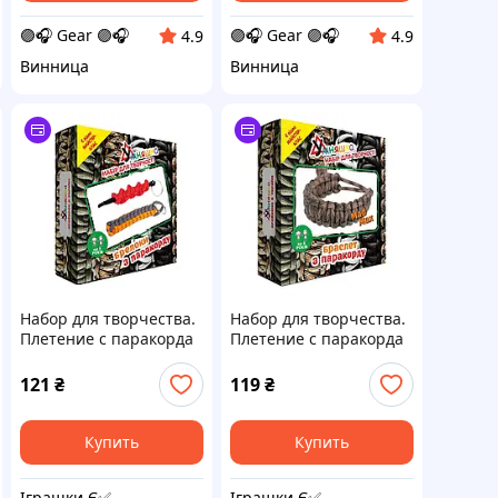
🟣🎧 Gear 🟣🎧
🟣🎧 Gear 🟣🎧
4.9
4.9
Винница
Винница
Набор для творчества.
Набор для творчества.
Плетение с паракорда
Плетение с паракорда
"Брелоки" (ПАР-003)
"Браслет Mad Max"
PAR-003 разноцветный
(ПАР-002) PAR-002 от 8-
121
₴
119
₴
ми лет
Купить
Купить
Іграшки Є✅
Іграшки Є✅