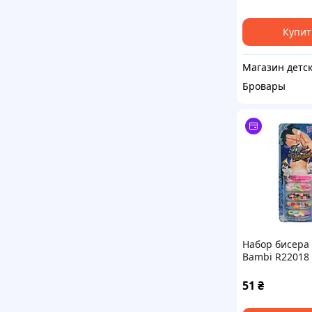
Купит
Бровары
Набор бисера 
Bambi R22018
подвески, нит
браслет Розо
51
₴