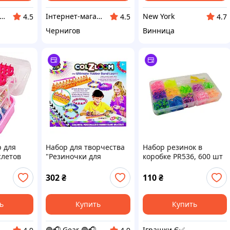
тернет-магазин "VoyagerStar"
Інтернет-магазин "VoyagerStar"
New York
4.5
4.5
4.7
Чернигов
Винница
р для
Набор для творчества
Набор резинок в
слетов
"Резиночки для
коробке PR536, 600 шт
ink) в
плетения" 16301 с
для плетения
инструментом
браслетов
302
₴
110
₴
36х28,2х6
ь
Купить
Купить
Іграшки Є✅
🟣🎧 Gear 🟣🎧