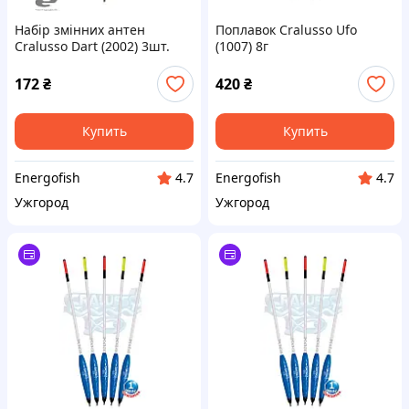
Набір змінних антен
Поплавок Cralusso Ufo
Cralusso Dart (2002) 3шт.
(1007) 8г
172
₴
420
₴
Купить
Купить
Energofish
Energofish
4.7
4.7
Ужгород
Ужгород