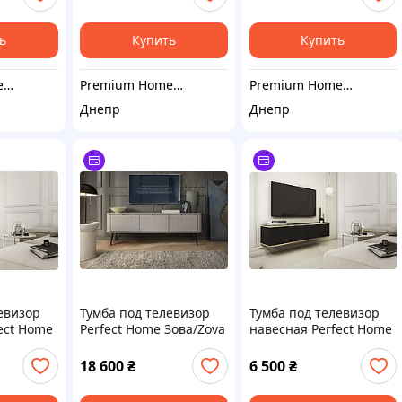
грандсон (PFH-091036)
091417)
ь
Купить
Купить
Premium Home Decor
Premium Home Decor
Premium Home Decor
Днепр
Днепр
евизор
Тумба под телевизор
Тумба под телевизор
ect Home
Perfect Home Зова/Zova
навесная Perfect Home
ерная
3-дверная с черными
Оро/Oro 2-дверная
ый
ножками RTV168
RTV135 MDF Черный
18 600
₴
6 500
₴
PFH-
Кашемир (PFH-091274)
(PFH-091355)