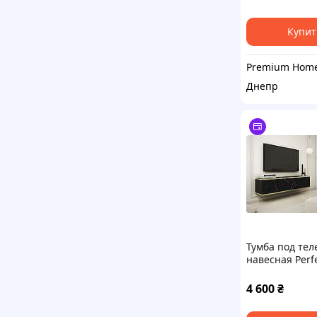
091109)
Купит
Днепр
Тумба под тел
навесная Perf
Оро/Oro 2-дв
RTV135 Черн
4 600
₴
мрамор роял (
091358)