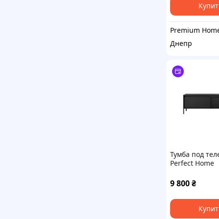
Купит
Днепр
Тумба под тел
Perfect Home
Сенсо/Senso 2
2D/153 Черный
9 800
₴
091137)
Купит