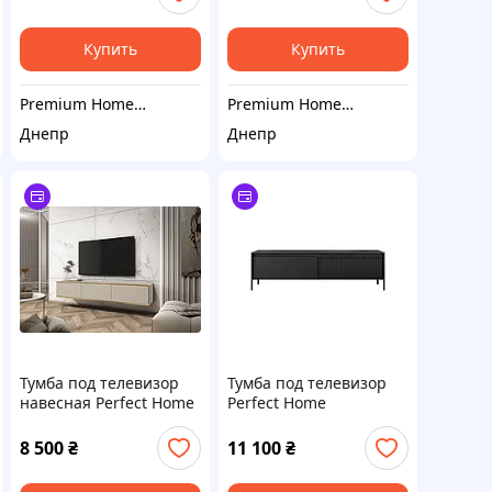
ножками RTV154
(PFH-091354)
Кашемир (PFH-091230)
Купить
Купить
Premium Home Decor
Premium Home Decor
Днепр
Днепр
Тумба под телевизор
Тумба под телевизор
навесная Perfect Home
Perfect Home
Оро/Oro 3-дверная
Сенсо/Senso 2-дверная
RTV175 MDF Бежевый
2D/187 Черный (PFH-
8 500
₴
11 100
₴
(PFH-091366)
091138)