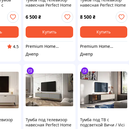
 с
навесная Perfect Home
навесная Perfect Home
Оро/Oro 2-дверная
Оро/Oro 3-дверная
текла
RTV135 MDF Серый
RTV175 MDF Серый
6 500
₴
8 500
₴
(PFH-091357)
(PFH-091365)
ь
Купить
Купить
Premium Home Decor
Premium Home Decor
4.5
Днепр
Днепр
евизор
Тумба под телевизор
Тумба под ТВ с
навесная Perfect Home
подсветкой Вичи / Vici