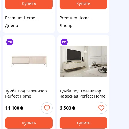
Купить
Купить
Premium Home Decor
Premium Home Decor
Днепр
Днепр
Тумба под телевизор
Тумба под телевизор
Perfect Home
навесная Perfect Home
Сенсо/Senso 2-дверная
Оро/Oro 2-дверная
2D/187 Беж (PFH-
RTV135 MDF Бежевый
11 100
₴
6 500
₴
091110)
(PFH-091356)
Купить
Купить