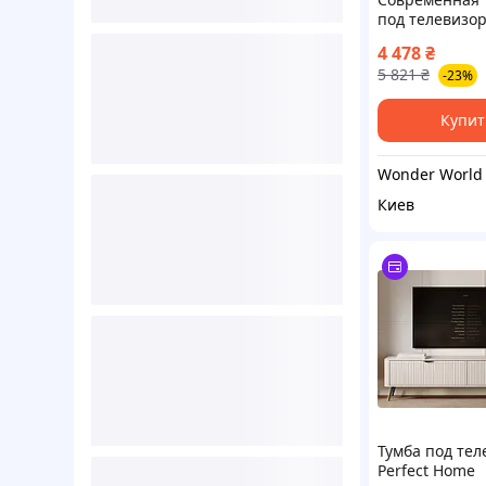
под телевизор
полками из
4 478
₴
зеркального с
5 821
₴
-23%
AND YM174
Купит
Wonder World
Киев
Тумба под тел
Perfect Home