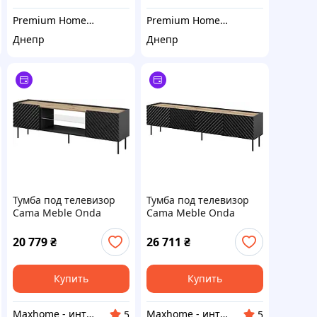
Premium Home Decor
Premium Home Decor
Днепр
Днепр
Тумба под телевизор
Тумба под телевизор
Cama Meble Onda
Cama Meble Onda
180x40x39-58 черная
200x40x35 черная
напольная
напольная
20 779
₴
26 711
₴
Купить
Купить
Maxhome - интернет магазин
Maxhome - интернет магазин
5
5