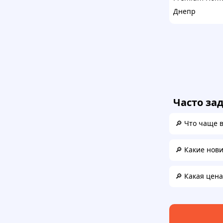
Днепр
Часто за
🔎 Что чаще 
🔎 Какие нов
🔎 Какая цен