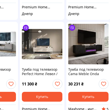
Premium Home Decor
Premium Home Decor
Premium Home Decor
Днепр
Днепр
евизор
Тумба под телевизор
Тумба под телевизор
Perfect Home Левел /
Cama Meble Onda
-дверная
Level 2-дверная 2D/153
180x40x39 см черная с
 черными
Беж/дуб сканди (PFH-
электрическим
11 300
₴
30 231
₴
54
091158)
камином
1227)
ь
Купить
Купить
Premium Home Decor
Premium Home Decor
Maxhome - интернет магазин
5