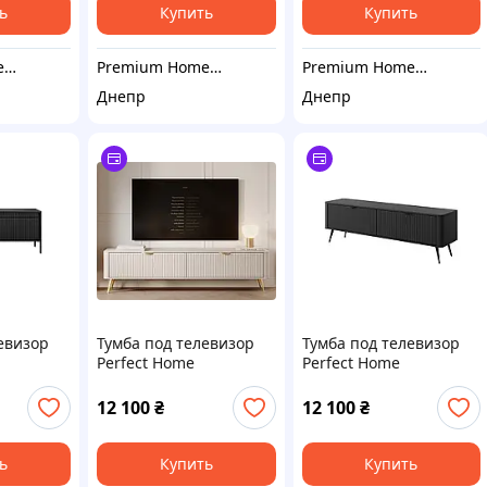
ь
Купить
Купить
Premium Home Decor
Premium Home Decor
Premium Home Decor
Днепр
Днепр
евизор
Тумба под телевизор
Тумба под телевизор
Perfect Home
Perfect Home
-дверная
Ланте/Lante 2-дверная
Ланте/Lante 2-дверная
 (PFH-
с золотыми ножками
с черными ножками
12 100
₴
12 100
₴
2D/163 Беж (PFH-
2D/163 Черный (PFH-
091118)
091119)
ь
Купить
Купить