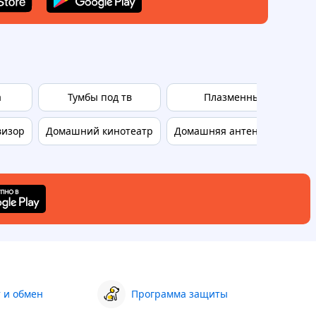
а
Тумбы под тв
Плазменный телевизо
визор
Домашний кинотеатр
Домашняя антенна для теле
 и обмен
Программа защиты