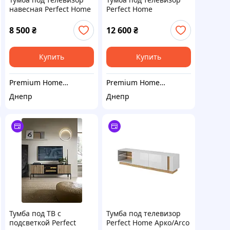
навесная Perfect Home
Perfect Home
Оро/Oro 3-дверная
Ланте/Lante 2-дверная
RTV175 MDF Черный
с золотыми ножками
8 500
₴
12 600
₴
(PFH-091367)
2D/163 Черный (PFH-
091194)
Купить
Купить
Premium Home Decor
Premium Home Decor
Днепр
Днепр
Тумба под ТВ с
Тумба под телевизор
подсветкой Perfect
Perfect Home Арко/Arco