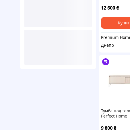
Ланте/Lante 2
с черными н
12 600
₴
2D/163 Беж (P
091183)
Купит
Днепр
Тумба под тел
Perfect Home
Сенсо/Senso 2
2D/153 Беж (P
9 800
₴