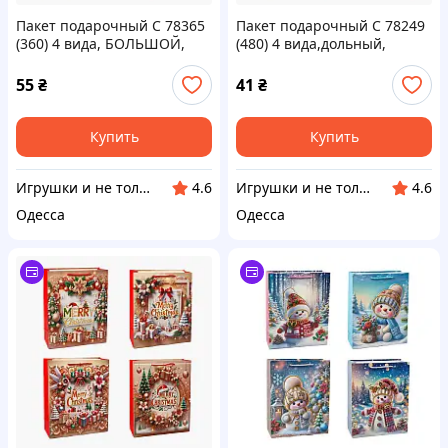
Пакет подарочный C 78365
Пакет подарочный C 78249
(360) 4 вида, БОЛЬШОЙ,
(480) 4 вида,дольный,
ВЫДАЕТСЯ МИКС
ВЫДАЕТСЯ МИКС
55
₴
41
₴
Купить
Купить
Игрушки и не только
Игрушки и не только
4.6
4.6
Одесса
Одесса