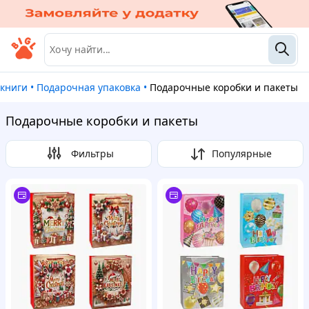
 книги
•
Подарочная упаковка
•
Подарочные коробки и пакеты
Подарочные коробки и пакеты
Фильтры
Популярные