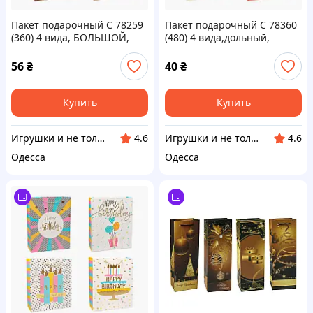
Пакет подарочный C 78259
Пакет подарочный C 78360
(360) 4 вида, БОЛЬШОЙ,
(480) 4 вида,дольный,
ВЫДАЕТСЯ МИКС
ВЫДАЕТСЯ МИКС
56
₴
40
₴
Купить
Купить
Игрушки и не только
Игрушки и не только
4.6
4.6
Одесса
Одесса