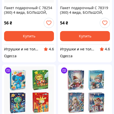
Пакет подарочный C 78254
Пакет подарочный C 78319
(360) 4 вида, БОЛЬШОЙ,
(360) 4 вида, БОЛЬШОЙ,
ВЫДАЕТСЯ МИКС
ВЫДАЕТСЯ МИКС
56
₴
54
₴
Купить
Купить
Игрушки и не только
Игрушки и не только
4.6
4.6
Одесса
Одесса