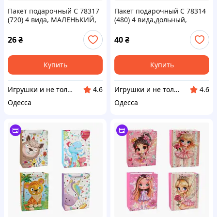
Пакет подарочный C 78317
Пакет подарочный C 78314
(720) 4 вида, МАЛЕНЬКИЙ,
(480) 4 вида,дольный,
ВЫДАЕТСЯ МИКС
ВЫДАЕТСЯ МИКС
26
₴
40
₴
Купить
Купить
Игрушки и не только
Игрушки и не только
4.6
4.6
Одесса
Одесса