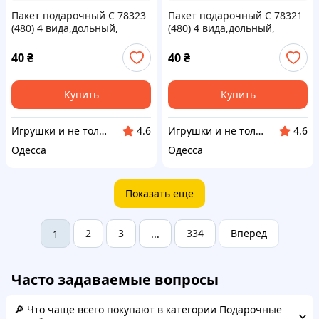
Пакет подарочный C 78323
Пакет подарочный C 78321
(480) 4 вида,дольный,
(480) 4 вида,дольный,
ВЫДАЕТСЯ МИКС
ВЫДАЕТСЯ МИКС
40
₴
40
₴
Купить
Купить
Игрушки и не только
Игрушки и не только
4.6
4.6
Одесса
Одесса
Показать еще
2
3
334
Вперед
1
...
Часто задаваемые вопросы
🔎 Что чаще всего покупают в категории Подарочные