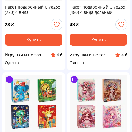
Пакет подарочный C 78255
Пакет подарочный C 78265
(720) 4 вида,
(480) 4 вида,дольный,
МАЛЕНЬКИЙ,ВИДАНЕТСЯ
ВЫДАЕТСЯ МИКС
МИКС
28
₴
43
₴
Купить
Купить
Игрушки и не только
Игрушки и не только
4.6
4.6
Одесса
Одесса