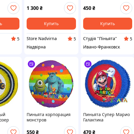
Halloween
1 300
₴
450
₴
ь
Купить
Купить
a
Store Nadvirna
Студія "Піньята"
5
5
5
Надвірна
Ивано-Франковск
тый
Пиньята корпорация
Пиньята Супер Марио
озер
монстров
Галактика
разноцветная в
горошек
550
₴
470
₴