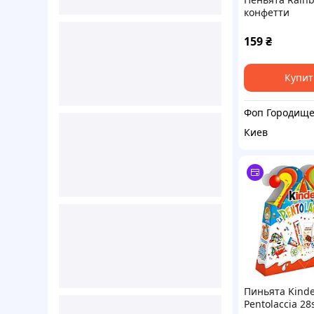
конфетти
159
₴
Купит
Киев
Пиньята Kind
Pentolaccia 28