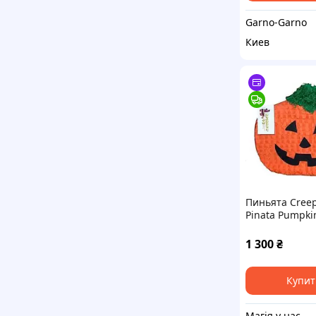
Garno-Garno
Киев
Пиньята Cree
Pinata Pumpki
Halloween
1 300
₴
Купит
Магія у нас