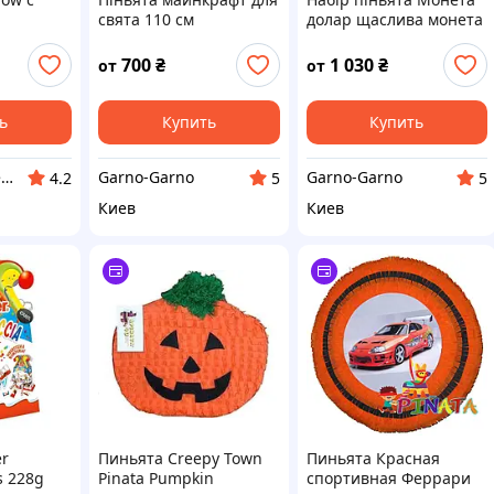
свята 110 см
долар щаслива монета
охоплення пиньята
піната на день
бумажная для
народження барабан
700
₴
1 030
₴
от
от
праздника пиньята
форма + біта
Майнкрафт шар 110
обхват
ь
Купить
Купить
Фоп Городищева
Garno-Garno
Garno-Garno
4.2
5
5
Киев
Киев
er
Пиньята Creepy Town
Пиньята Красная
s 228g
Pinata Pumpkin
спортивная Феррари