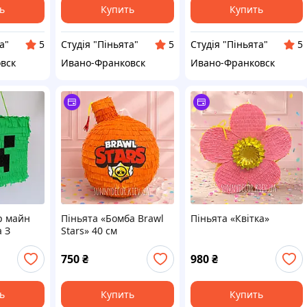
ь
Купить
Купить
а"
Студія "Піньята"
Студія "Піньята"
5
5
5
вск
Ивано-Франковск
Ивано-Франковск
р майн
Піньята «Бомба Brawl
Піньята «Квітка»
 З
Stars» 40 см
рафт тнт
ли
750
₴
980
₴
ь
Купить
Купить