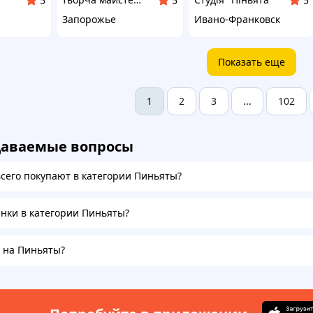
5
5
5
Запорожье
Ивано-Франковск
Показать еще
2
3
102
1
...
даваемые вопросы
всего покупают в категории Пиньяты?
инки в категории Пиньяты?
а на Пиньяты?