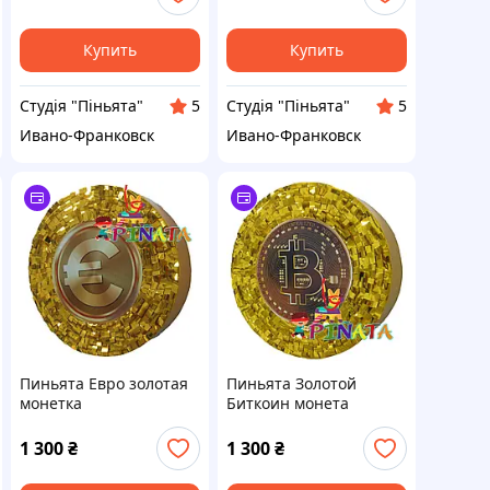
Купить
Купить
Студія "Піньята"
Студія "Піньята"
5
5
Ивано-Франковск
Ивано-Франковск
Пиньята Евро золотая
Пиньята Золотой
монетка
Биткоин монета
1 300
₴
1 300
₴