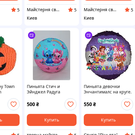
Майстерня святкового декору "SunnyDecor"
Майстерня святкового декору "SunnyDecor"
5
5
5
Киев
Киев
py Town
Пиньята Стич и
Пиньята девочки
n
Эйнджел Радуга
Энчантималс на круге.
125 см обхват.
Фиолетовая
500
₴
550
₴
ь
Купить
Купить
творча майстерня НЕОЙКАЙ
Студія "Піньята"