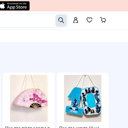
Піньята віяло сакура в
Піньята число 10 на