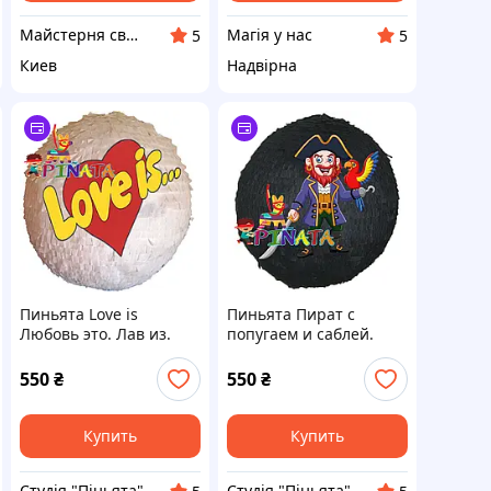
Майстерня святкового декору "SunnyDecor"
Магія у нас
5
5
Киев
Надвірна
Пиньята Love is
Пиньята Пират с
Любовь это. Лав из.
попугаем и саблей.
125 см охват Белая
Обхват 125 см черный
550
₴
550
₴
Купить
Купить
Студія "Піньята"
Студія "Піньята"