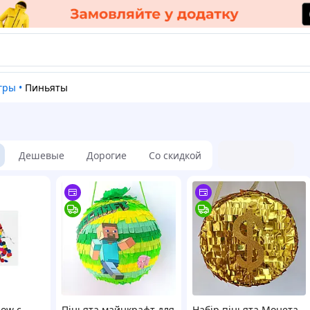
игры
•
Пиньяты
Дешевые
Дорогие
Со скидкой
bow с
Піньята майнкрафт для
Набір піньята Монета