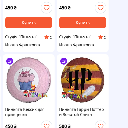
Хот Уилс
450
₴
450
₴
Купить
Купить
Студія "Піньята"
Студія "Піньята"
5
5
Ивано-Франковск
Ивано-Франковск
Пиньята Кексик для
Пиньята Гарри Поттер
принцески
и Золотой Снитч
450
₴
500
₴