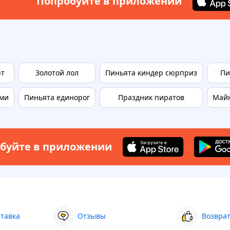
Попробуйте в приложении
рт
Золотой лол
Пиньята киндер сюрприз
Пи
ами
Пиньята единорог
Праздник пиратов
Майн
буйте в приложении
ставка
Отзывы
Возврат