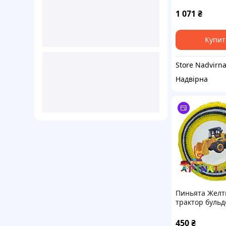
1 071
₴
Купит
Store Nadvirn
Надвірна
Пиньята Жел
трактор бульд
450
₴