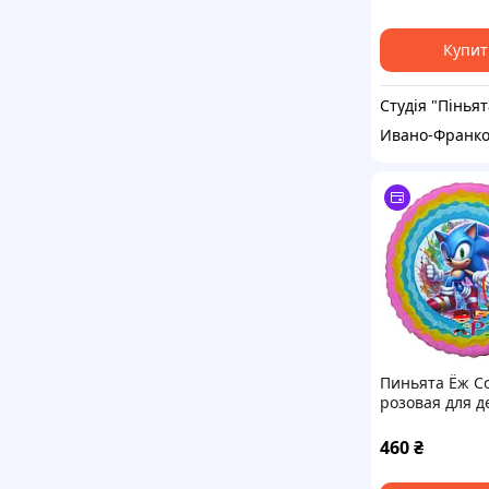
Купит
Студія "Піньят
Ивано-Франко
Пиньята Ёж С
розовая для д
460
₴