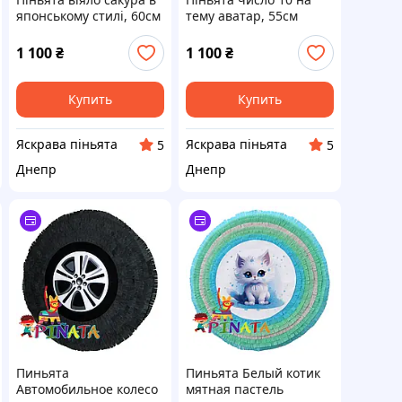
японському стилі, 60см
тему аватар, 55см
1 100
₴
1 100
₴
Купить
Купить
Яскрава піньята
Яскрава піньята
5
5
Днепр
Днепр
Пиньята
Пиньята Белый котик
Автомобильное колесо
мятная пастель