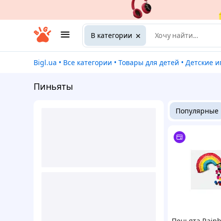
В категории
Bigl.ua
•
Все категории
•
Товары для детей
•
Детские 
Пиньяты
Популярные
Пеньята Rain