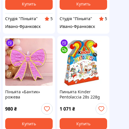
Купить
Купить
Студія "Піньята"
Студія "Піньята"
5
5
Ивано-Франковск
Ивано-Франковск
Піньята «Бантик»
Пиньята Kinder
рожева
Pentolaccia 28s 228g
980
₴
1 071
₴
Купить
Купить