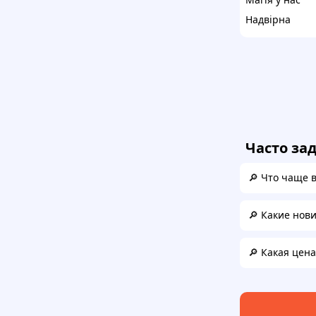
Надвірна
Часто за
🔎 Что чаще 
🔎 Какие нов
🔎 Какая цен