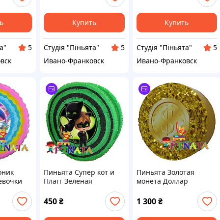
ь
Купить
Купить
а"
Студія "Піньята"
Студія "Піньята"
5
5
5
вск
Ивано-Франковск
Ивано-Франковск
оник
Пиньята Супер кот и
Пиньята Золотая
евочки
Плагг Зеленая
монета Доллар
450
₴
1 300
₴