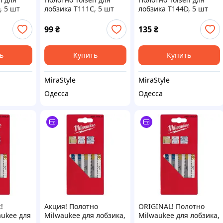
, 5 шт
лобзика Т111С, 5 шт
лобзика Т144D, 5 шт
(76801)
(76802)
99
₴
135
₴
ь
Купить
Купить
MiraStyle
MiraStyle
Одесса
Одесса
!
Акция! Полотно
ORIGINAL! Полотно
aukee для
Milwaukee для лобзика,
Milwaukee для лобзика,