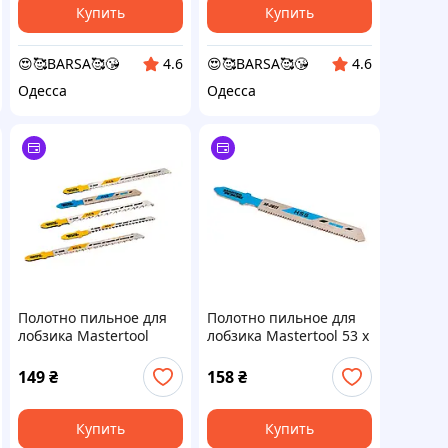
Купить
Купить
😍🥰BARSA🥰😘
😍🥰BARSA🥰😘
4.6
4.6
Одесса
Одесса
Полотно пильное для
Полотно пильное для
лобзика Mastertool
лобзика Mastertool 53 х
набор дерево-пластик-
1.2 мм металл (5 шт.)
металл (5 шт.) (14-2850)
(14-2811)
149
₴
158
₴
Купить
Купить