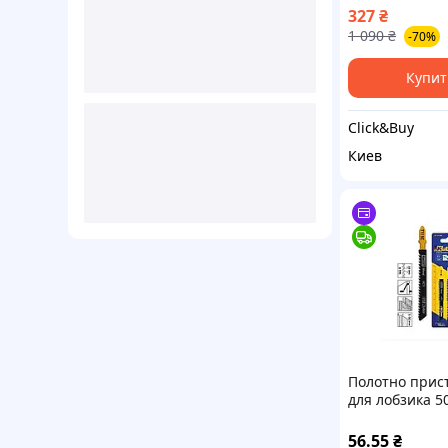
лобзика, 5шт
327
₴
(4932345825) -
1 090
₴
-70%
Купит
Click&Buy
Киев
Полотно прис
для лобзика 5
шт, быстрая р
дерево, фанер
56.55
₴