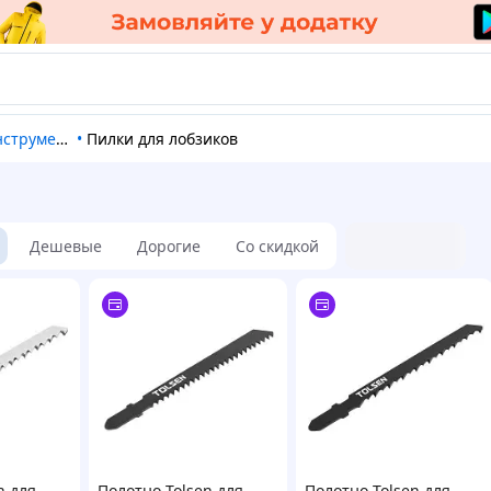
струмента
•
Пилки для лобзиков
Дешевые
Дорогие
Со скидкой
n для
Полотно Tolsen для
Полотно Tolsen для