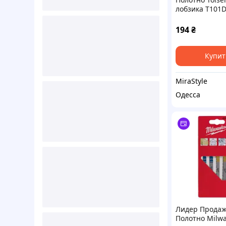
лобзика Т101D
(76806)
194
₴
Купит
MiraStyle
Одесса
Лидер Продаж
Полотно Milw