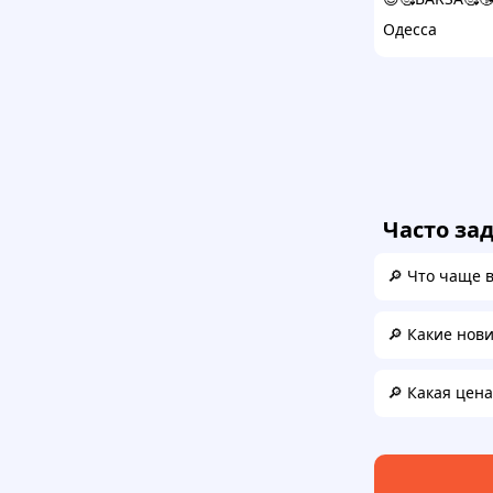
Одесса
Часто за
🔎 Что чаще 
🔎 Какие нов
🔎 Какая цена