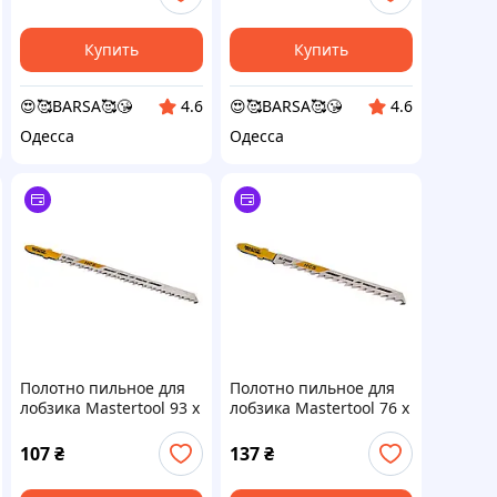
Купить
Купить
😍🥰BARSA🥰😘
😍🥰BARSA🥰😘
4.6
4.6
Одесса
Одесса
Полотно пильное для
Полотно пильное для
лобзика Mastertool 93 х
лобзика Mastertool 76 х
3 мм дерево-пластик (5
4 мм дерево-пластик (5
шт.) (14-2804)
шт.) 14-2809 (14-2809)
107
₴
137
₴