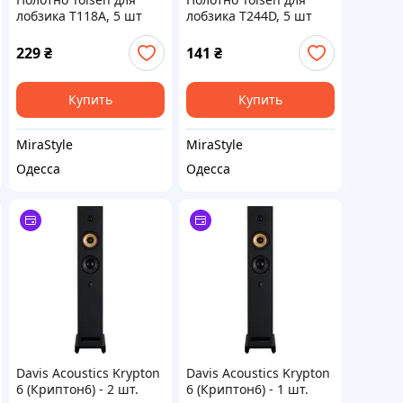
лобзика Т118A, 5 шт
лобзика Т244D, 5 шт
(76811)
(76803)
229
₴
141
₴
Купить
Купить
MiraStyle
MiraStyle
Одесса
Одесса
Davis Acoustics Krypton
Davis Acoustics Krypton
6 (Криптон6) - 2 шт.
6 (Криптон6) - 1 шт.