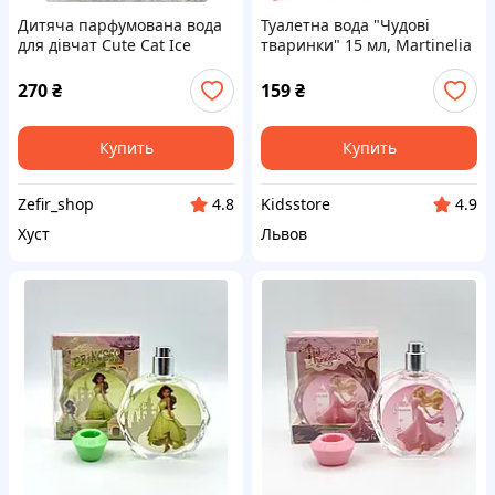
Дитяча парфумована вода
Туалетна вода "Чудові
для дівчат Cute Cat Ice
тваринки" 15 мл, Martinelia
Cream, 88ml
35111
270
₴
159
₴
Купить
Купить
Zefir_shop
Kidsstore
4.8
4.9
Хуст
Львов