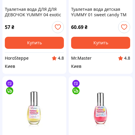
Туалетная вода ДЛЯ ДЛЯ
Туалетная вода детская
ДЕВОЧОК YUMMY 04 exotic
YUMMY 01 sweet candy ТМ
kiss ТМ Colour Intense
COLOUR INTENSE
57
₴
60.69
₴
Купить
Купить
HoroSteppe
Mr.Master
4.8
4.8
Киев
Киев