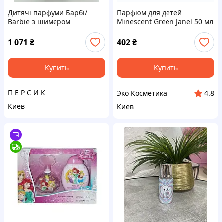
Дитячі парфуми Барбі/
Парфюм для детей
Barbie з шимером
Minescent Green Janel 50 мл
1 071
₴
402
₴
Купить
Купить
П Е Р С И К
Эко Косметика
4.8
Киев
Киев