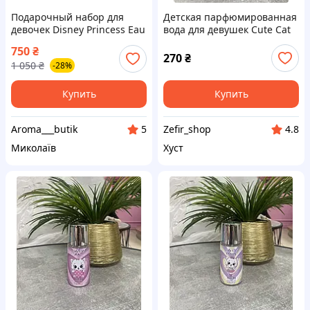
Подарочный набор для
Детская парфюмированная
девочек Disney Princess Eau
вода для девушек Cute Cat
de Toilette
Scateboard, 88ml
750
₴
270
₴
1 050
₴
-28%
Купить
Купить
Aroma___butik
Zefir_shop
5
4.8
Миколаїв
Хуст