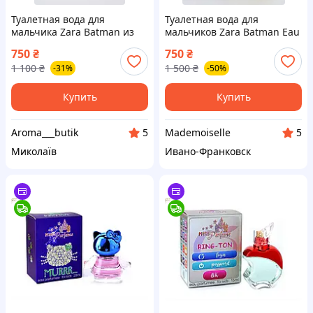
Туалетная вода для
Туалетная вода для
мальчика Zara Batman из
мальчиков Zara Batman Eau
коллекции DC Comics.80мл
de Toilette 80 мл
750
₴
750
₴
1 100
₴
1 500
₴
-31%
-50%
Купить
Купить
Aroma___butik
Mademoiselle
5
5
Миколаїв
Ивано-Франковск