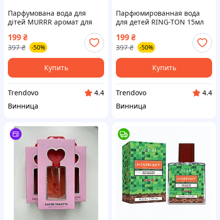
Парфумована вода для
Парфюмированная вода
дітей MURRR аромат для
для детей RING-TON 15мл
девочек и мальчиков с
аромат для девочек с
199
₴
199
₴
нотами грейпфрута іланг-
нотами груши мандарина
397
₴
397
₴
-50%
-50%
ілангу 20мл
ванили
Купить
Купить
Trendovo
Trendovo
4.4
4.4
Винница
Винница