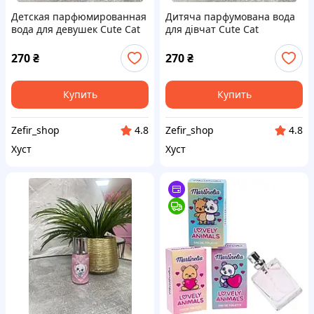
Детская парфюмированная
Дитяча парфумована вода
вода для девушек Cute Cat
для дівчат Cute Cat
Danceнг, 88ml
Dancing, 88ml
270
₴
270
₴
Купить
Купить
Zefir_shop
Zefir_shop
4.8
4.8
Хуст
Хуст