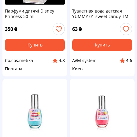
Парфуми дитячі Disney
Туалетная вода детская
Princess 50 ml
YUMMY 01 sweet candy ТМ
COLOUR INTENSE
350
₴
63
₴
Купить
Купить
Co.cos.metika
AVM system
4.8
4.6
Полтава
Киев