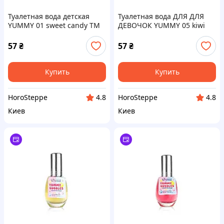
Туалетная вода детская
Туалетная вода ДЛЯ ДЛЯ
YUMMY 01 sweet candy ТМ
ДЕВОЧОК YUMMY 05 kiwi
COLOUR INTENSE
energy ТМ Colour Intense
57
₴
57
₴
Купить
Купить
HoroSteppe
HoroSteppe
4.8
4.8
Киев
Киев