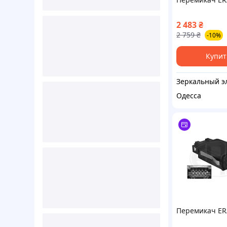
2 483
₴
2 759
₴
-10%
Купит
Одесса
Перемикач ER