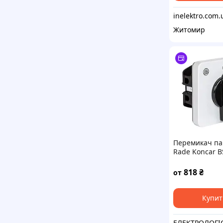
inelektro.com.
Житомир
Перемикач па
Rade Koncar B
PS 16А
818
₴
от
Купит