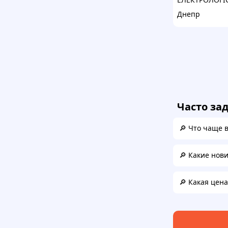
Днепр
Часто за
🔎 Что чаще 
🔎 Какие нов
🔎 Какая цен