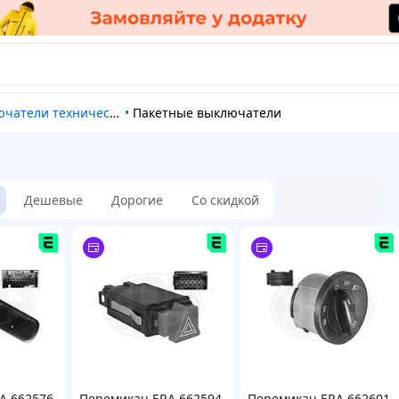
ючатели технические
•
Пакетные выключатели
Дешевые
Дорогие
Со скидкой
A 662576
Перемикач ERA 662594
Перемикач ERA 662601