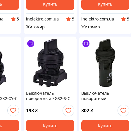
поворота 45°, красный)
ь
Купить
Купить
ua
inelektro.com.ua
inelektro.com.ua
5
5
5
Житомир
Житомир
Выключатель
Выключатель
GK2-XY-C
поворотный EGS2-S-C
поворотный
иксацией
(2-х поз., без фиксации
моноблочный ECS2S-
5°,
0-1, 45°, черный)
N45-10 (1NO, 2-
193
₴
302
₴
позиционный, с
фиксацией 0-1, 45°,
черный), ETI
ь
Купить
Купить