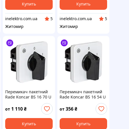
Купить
Купить
inelektro.com.ua
inelektro.com.ua
5
5
Житомир
Житомир
Перемикач пакетний
Перемикач пакетний
Rade Koncar BS 16 70 U
Rade Koncar BS 16 54 U
PS 16А
PS 16А
1 110
₴
356
₴
от
от
Купить
Купить