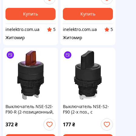
черный)
Купить
Купить
inelektro.com.ua
inelektro.com.ua
5
5
Житомир
Житомир
Выключатель NSE-S2I-
Выключатель NSE-S2-
F90-R (2-позиционный,
F90 (2-х поз., с
с фиксацией, с
фиксацией 0-1, 90°,
подсветкой 0-1, 90°,
черный)
372
₴
177
₴
красный)