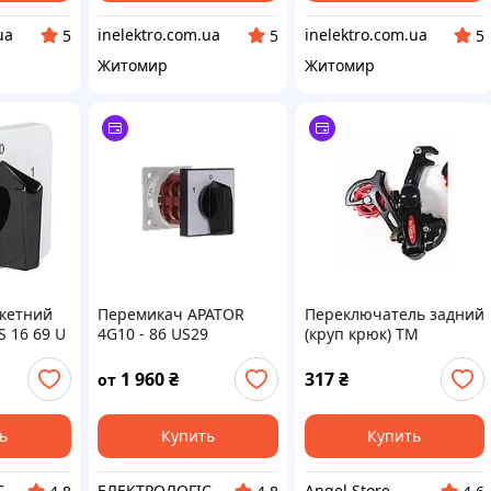
ua
inelektro.com.ua
inelektro.com.ua
5
5
5
Житомир
Житомир
кетний
Перемикач APATOR
Переключатель задний
S 16 69 U
4G10 - 86 US29
(круп крюк) ТМ
КОЛЕСО
1 960
₴
317
₴
от
ь
Купить
Купить
ЕЛЕКТРОЛОГІСТИК
ЕЛЕКТРОЛОГІСТИК
Angel Store