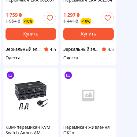
1 759
₴
1 297
₴
1 954
₴
1 441
₴
-10%
-10%
Купить
Купить
Зеркальный элемент
Зеркальный элемент
4.5
4.5
Одесса
Одесса
КВМ-перемикач KVM
Перемикач живлення
Switch Aimos AM-
OKI »