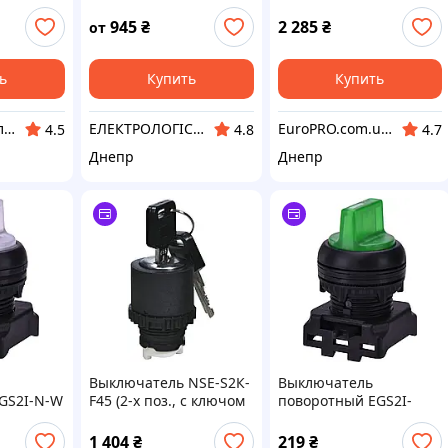
53UR114
945
₴
2 285
₴
от
ь
Купить
Купить
Зеркальный элемент
ЕЛЕКТРОЛОГІСТИК
EuroPRO.com.ua | Бытовая Техника из Европы
4.5
4.8
4.7
Днепр
Днепр
Выключатель NSE-S2К-
Выключатель
GS2I-N-W
F45 (2-х поз., с ключом
поворотный EGS2I-
й, с
0-1, 45°, черный)
N90-G ETI (2-
позиционный, с
1 404
₴
219
₴