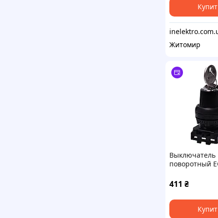
Купит
inelektro.com.
Житомир
Выключатель
поворотный E
(2-х поз., с ф
ключом, 0-1, 4
411
₴
черный)
Купит