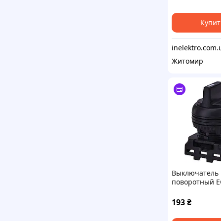
подсветкой 0-1
бесцветный), 
Купит
inelektro.com.
Житомир
Выключатель
поворотный E
C (2-х поз., с ф
90°, черный)
193
₴