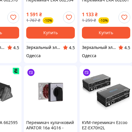
1 591
₴
1 133
₴
1 767
₴
1 259
₴
-10%
-10%
ь
Купить
Купить
Зеркальный элемент
Зеркальный элемент
Зеркальный элемент
4.5
4.5
4.5
Одесса
Одесса
A 662595
Перемикач кулачковий
KVM-перемикач Ezcoo
APATOR 16а 4G16 -
EZ-EX70H2L