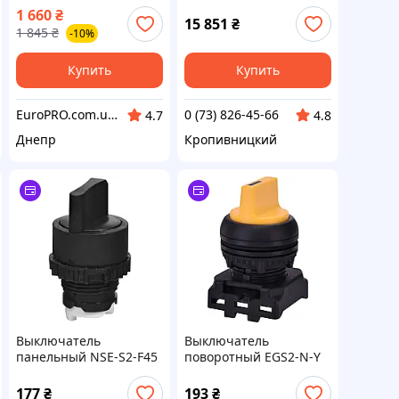
KVM201-CC
1 660
₴
15 851
₴
1 845
₴
-10%
Купить
Купить
EuroPRO.com.ua | Бытовая Техника из Европы
0 (73) 826-45-66
4.7
4.8
Днепр
Кропивницкий
Выключатель
Выключатель
панельный NSE-S2-F45
поворотный EGS2-N-Y
(2-позиционный, с
(2-х поз., с фикс. 0-1,
фиксацией 0-1, 45°,
45°, желтый)
177
₴
193
₴