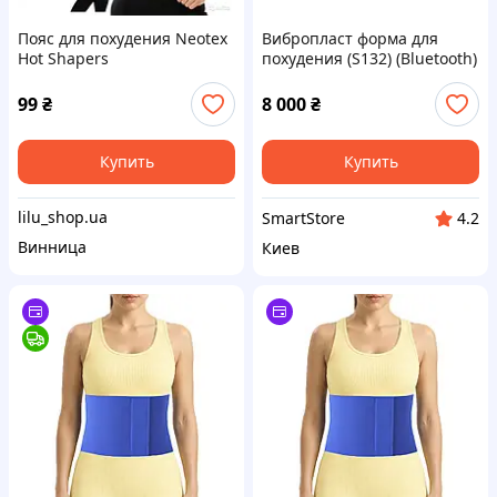
Пояс для похудения Neotex
Вибропласт форма для
Hot Shapers
похудения (S132) (Bluetooth)
99
₴
8 000
₴
Купить
Купить
lilu_shop.ua
SmartStore
4.2
Винница
Киев