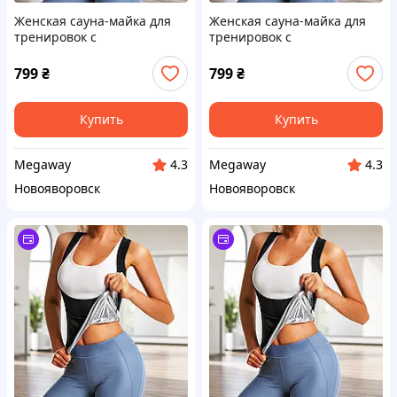
Женская сауна-майка для
Женская сауна-майка для
тренировок с
тренировок с
поддерживающей посадкой
поддерживающей посадкой
в ​​зоне груди (размер XXL)
в ​​зоне груди (размер XL)
799
₴
799
₴
Купить
Купить
Megaway
Megaway
4.3
4.3
Новояворовск
Новояворовск