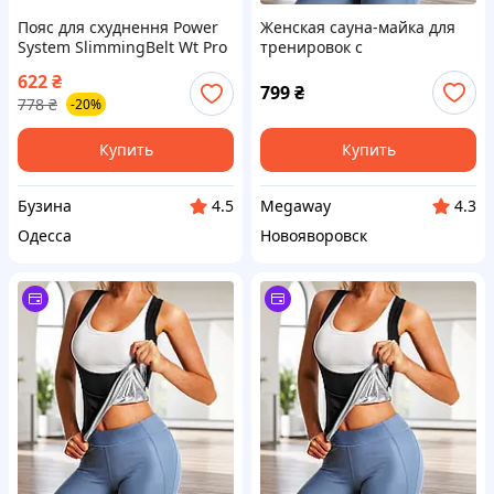
Пояс для схуднення Power
Женская сауна-майка для
System SlimmingBelt Wt Pro
тренировок с
PS-4001 L (100*25 см)
поддерживающей посадкой
622
₴
buzyna
в ​​зоне груди (размер L)
799
₴
778
₴
-20%
Купить
Купить
Бузина
Megaway
4.5
4.3
Одесса
Новояворовск