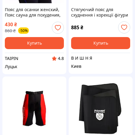
Пояс для осанки женский,
Стягуючий пояс для
Пояс сауна для похудения,
схуднення і корекції фігури
Пояс для похудения
Back Support S-XXXL
430
₴
эффективность, Пояс для
885
₴
860
₴
-50%
похудения для тренировок,
FBK
Купить
Купить
В И Ш Н Я
TAIPIN
4.8
Киев
Луцьк