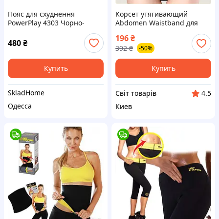
Пояс для схуднення
Корсет утягивающий
PowerPlay 4303 Чорно-
Abdomen Waistband для
Синій
коррекции фигуры модный
196
₴
пояс для похудения и
480
₴
392
₴
-50%
поддержки талии
Купить
Купить
SkladHome
Cвіт товарів
4.5
Одесса
Киев