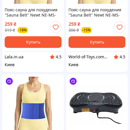
Пояс-сауна для похудения
Пояс-сауна для похудения
"Sauna Belt" Newt NE-MS-
"Sauna Belt" Newt NE-MS-
BT24 антициллюлитный,
BT24 антициллюлитный,
259
₴
259
₴
для живота и боков,
для живота и боков, World-
319
₴
306
₴
-18%
-15%
Lala.in.ua
of-Toys
Купить
Купить
Lala.in.ua
World-of-Toys.com.ua
4.5
4.5
Киев
Киев