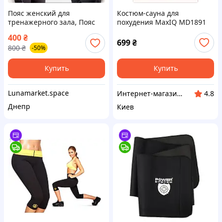
Пояс женский для
Костюм-сауна для
тренажерного зала, Пояс
похудения MaxIQ MD1891
для бега похудения,
One Size Черный
400
₴
Утягивающий пояс для
(69baa6acff2c128e050977f8),
699
₴
800
₴
-50%
спорта, Пояс для похудения
905H180E0
живота и боков, QLL
Купить
Купить
Lunamarket.space
Интернет-магазин RedShift.com.ua
4.8
Днепр
Киев