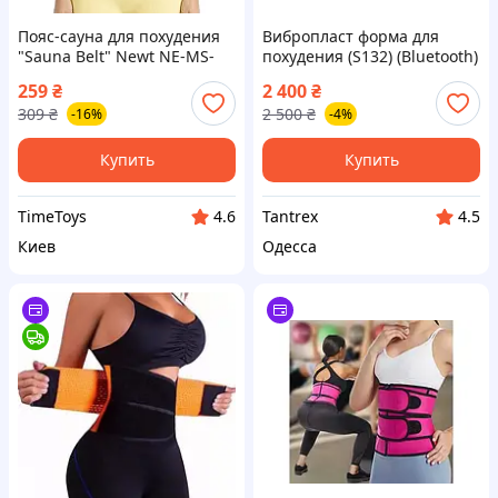
Пояс-сауна для похудения
Вибропласт форма для
"Sauna Belt" Newt NE-MS-
похудения (S132) (Bluetooth)
BT24 антициллюлитный,
259
₴
2 400
₴
для живота и боков, Time
309
₴
2 500
₴
-16%
-4%
Toys
Купить
Купить
TimeToys
Tantrex
4.6
4.5
Киев
Одесса