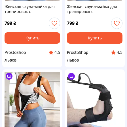
Женская сауна-майка для
Женская сауна-майка для
тренировок с
тренировок с
поддерживающей посадкой
поддерживающей посадкой
в ​​зоне груди (размер XL)
в ​​зоне груди (размер L)
799
₴
799
₴
Купить
Купить
ProstoShop
ProstoShop
4.5
4.5
Львов
Львов