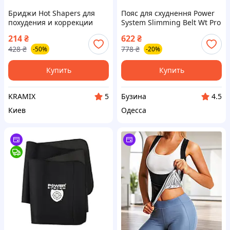
Бриджи Hot Shapers для
Пояс для схуднення Power
похудения и коррекции
System Slimming Belt Wt Pro
фигуры спортивные шорты
PS-4001 XL (125*25 см)
214
₴
622
₴
для сжигания жира
buzyna
428
₴
778
₴
-50%
-20%
Купить
Купить
KRAMIX
Бузина
5
4.5
Киев
Одесса