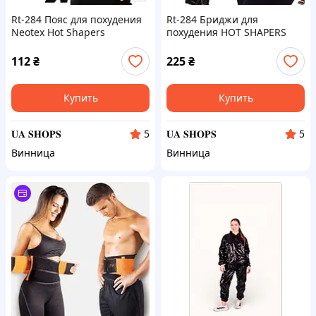
Rt-284 Пояс для похудения
Rt-284 Бриджи для
Neotex Hot Shapers
похудения HOT SHAPERS
RG-88335, Леггинсы для
похудения, Одежда для
112
₴
225
₴
весогонки, с эффектом
сауны
Купить
Купить
𝐔𝐀 𝐒𝐇𝐎𝐏𝐒
𝐔𝐀 𝐒𝐇𝐎𝐏𝐒
5
5
Винница
Винница