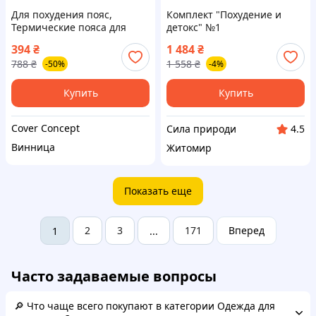
Для похудения пояс,
Комплект "Похудение и
Термические пояса для
детокс" №1
похудения, Пояс на живот,
394
₴
1 484
₴
Пояс для похудения живота
788
₴
1 558
₴
-50%
-4%
и боков для мужчин, FRC
Купить
Купить
Cover Concept
Сила природи
4.5
Винница
Житомир
Показать еще
2
3
171
Вперед
1
...
Часто задаваемые вопросы
🔎 Что чаще всего покупают в категории Одежда для