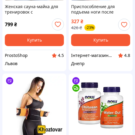
Женская сауна-майка для
Приспособление для
тренировок с
подъема ноги после
поддерживающей посадкой
травмы с парализованной
327
₴
в ​​зоне груди (размер XXL)
конечностью в гипсе No
799
₴
426
₴
-23%
Brand Черный (6299-23702)
Купить
Купить
ProstoShop
Інтернет-магазин "Winner"
4.5
4.8
Львов
Днепр