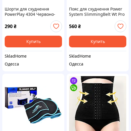
Шорти для схуднення
Пояс для схуднення Power
PowerPlay 4304 Червоно-
System SlimmingBelt Wt Pro
Чорні S/M
PS-4001 L (100*25 см)
290
₴
560
₴
Купить
Купить
SkladHome
SkladHome
Одесса
Одесса