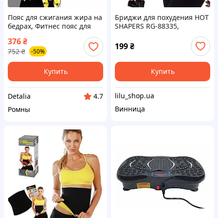
Пояс для сжигания жира на
Бриджи для похудения HOT
бедрах, Фитнес пояс для
SHAPERS RG-88335,
талии женский, Пояс для
Леггинсы для похудения,
376
₴
похудения типы, Пояс
Одежда для весогонки, с
199
₴
752
₴
-50%
резиновый для похудения,
эффектом сауны
TBX
Купить
Купить
lilu_shop.ua
Detalia
4.7
Винница
Ромны