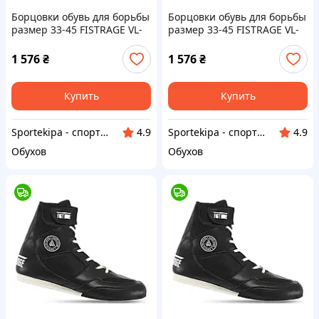
Борцовки обувь для борьбы
Борцовки обувь для борьбы
размер 33-45 FISTRAGE VL-
размер 33-45 FISTRAGE VL-
6449 (верх-замша, низ-
6450 (верх-PU, PL, низ-
нескользящая резина,
нескользящая резина,
1 576
₴
1 576
₴
цвета в ассортименте)
цвета в ассортименте)
Купить
Купить
Sportekipa - спортивні товари
Sportekipa - спортивні товари
4.9
4.9
Обухов
Обухов