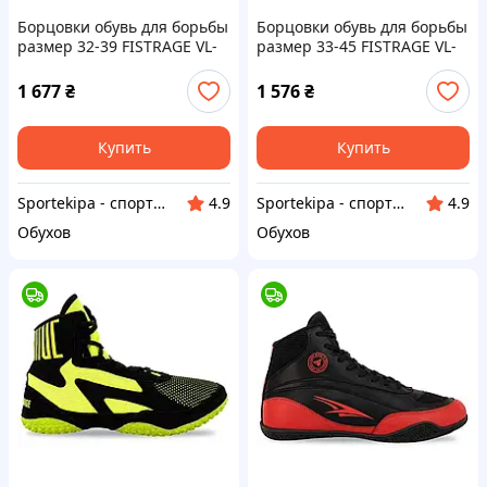
Борцовки обувь для борьбы
Борцовки обувь для борьбы
размер 32-39 FISTRAGE VL-
размер 33-45 FISTRAGE VL-
5274 (верх-замша, низ-
6449 (верх-замша, низ-
нескользящая резина,
нескользящая резина,
1 677
₴
1 576
₴
синий)
цвета в ассортименте)
Купить
Купить
Sportekipa - спортивні товари
Sportekipa - спортивні товари
4.9
4.9
Обухов
Обухов