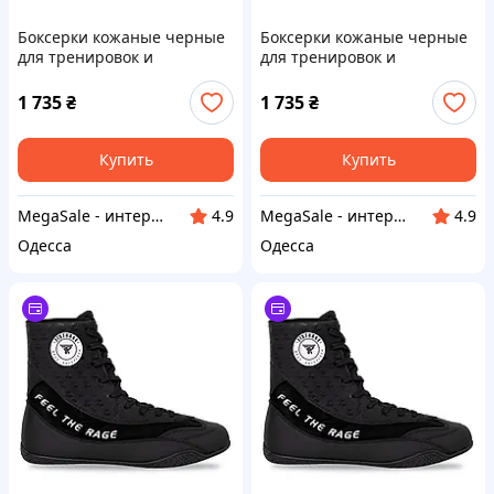
Боксерки кожаные черные
Боксерки кожаные черные
для тренировок и
для тренировок и
соревнований Fistrage Fight
соревнований Fistrage Fight
Gear 6448 размер 44 Black
Gear 6448 размер 42 Black
1 735
₴
1 735
₴
Купить
Купить
MegaSale - интернет-супермаркет
MegaSale - интернет-супермаркет
4.9
4.9
Одесса
Одесса