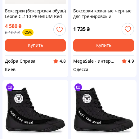
Боксерки (боксерская обувь)
Боксерки кожаные черные
Leone CL110 PREMIUM Red
для тренировок и
41р.
соревнований Fistrage Fight
4 580
₴
Gear 6448 размер 45 Black
1 735
₴
6 107
₴
-25%
Купить
Купить
Добра Справа
MegaSale - интернет-супермаркет
4.8
4.9
Киев
Одесса