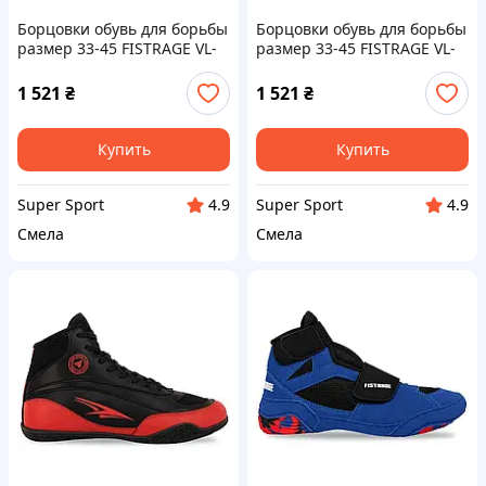
Борцовки обувь для борьбы
Борцовки обувь для борьбы
размер 33-45 FISTRAGE VL-
размер 33-45 FISTRAGE VL-
6449 (верх-замша, низ-
6449 (верх-замша, низ-
нескользящая резина,
нескользящая резина,
1 521
₴
1 521
₴
цвета в ассортименте)
цвета в ассортименте)
Купить
Купить
Super Sport
Super Sport
4.9
4.9
Смела
Смела