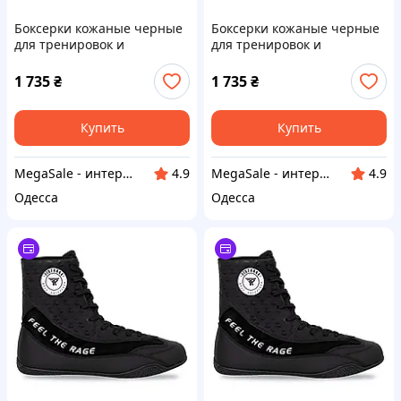
Боксерки кожаные черные
Боксерки кожаные черные
для тренировок и
для тренировок и
соревнований Fistrage Fight
соревнований Fistrage Fight
Gear 6448 размер 40 Black
Gear 6448 размер 39 Black
1 735
₴
1 735
₴
Купить
Купить
MegaSale - интернет-супермаркет
MegaSale - интернет-супермаркет
4.9
4.9
Одесса
Одесса