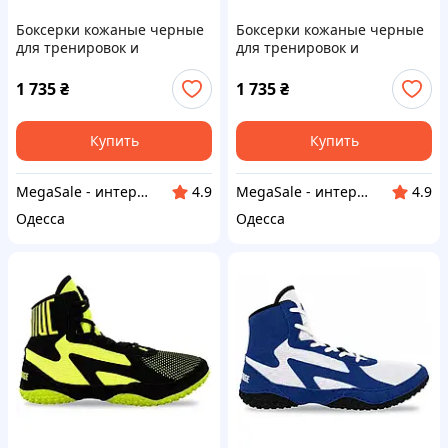
Боксерки кожаные черные
Боксерки кожаные черные
для тренировок и
для тренировок и
соревнований Fistrage Fight
соревнований Fistrage Fight
Gear 6448 размер 36 Black
Gear 6448 размер 35 Black
1 735
₴
1 735
₴
Купить
Купить
MegaSale - интернет-супермаркет
MegaSale - интернет-супермаркет
4.9
4.9
Одесса
Одесса