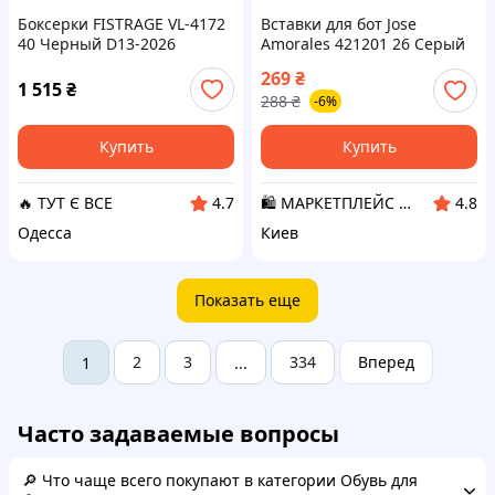
Боксерки FISTRAGE VL-4172
Вставки для бот Jose
40 Черный D13-2026
Amorales 421201 26 Серый
(42120126) D3-2026
269
₴
1 515
₴
288
₴
-6%
Купить
Купить
🔥 ТУТ Є ВСЕ
🛍️ МАРКЕТПЛЕЙС DMD
4.7
4.8
Одесса
Киев
Показать еще
2
3
334
Вперед
1
...
Часто задаваемые вопросы
🔎 Что чаще всего покупают в категории Обувь для