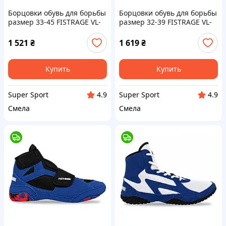
Борцовки обувь для борьбы
Борцовки обувь для борьбы
размер 33-45 FISTRAGE VL-
размер 32-39 FISTRAGE VL-
6450 (верх-PU, PL, низ-
5274 (верх-замша, низ-
нескользящая резина,
нескользящая резина,
1 521
₴
1 619
₴
цвета в ассортименте)
синий)
Купить
Купить
Super Sport
Super Sport
4.9
4.9
Смела
Смела