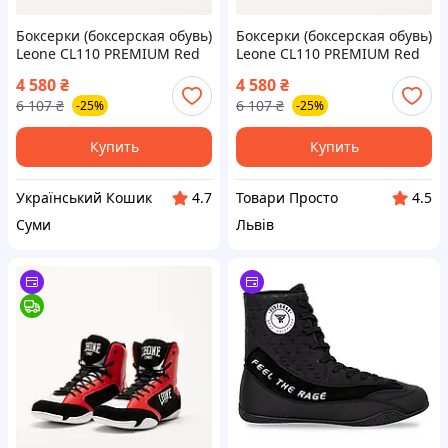
Боксерки (боксерская обувь)
Боксерки (боксерская обувь)
Leone CL110 PREMIUM Red
Leone CL110 PREMIUM Red
41р.
41р.
4 580
₴
4 580
₴
6 107
₴
6 107
₴
-25%
-25%
Купить
Купить
Український Кошик
Товари Просто
4.7
4.5
Суми
Львів