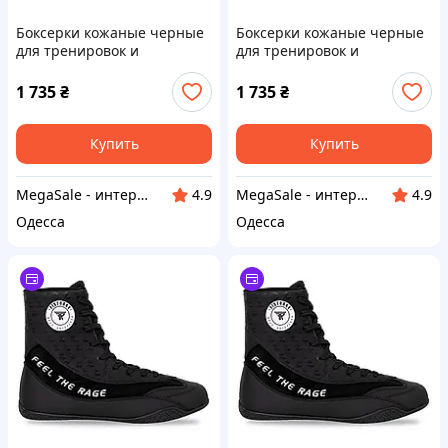
Боксерки кожаные черные
Боксерки кожаные черные
для тренировок и
для тренировок и
соревнований Fistrage Fight
соревнований Fistrage Fight
Gear 6448 размер 43 Black
Gear 6448 размер 41 Black
1 735
₴
1 735
₴
Купить
Купить
MegaSale - интернет-супермаркет
MegaSale - интернет-супермаркет
4.9
4.9
Одесса
Одесса