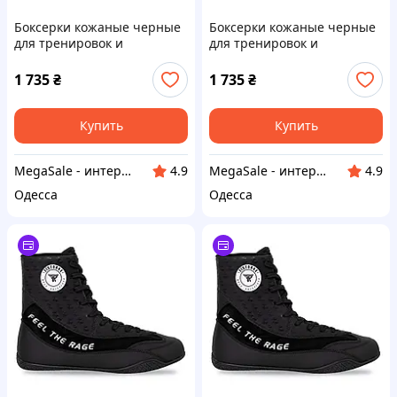
Боксерки кожаные черные
Боксерки кожаные черные
для тренировок и
для тренировок и
соревнований Fistrage Fight
соревнований Fistrage Fight
Gear 6448 размер 37 Black
Gear 6448 размер 38 Black
1 735
₴
1 735
₴
Купить
Купить
MegaSale - интернет-супермаркет
MegaSale - интернет-супермаркет
4.9
4.9
Одесса
Одесса