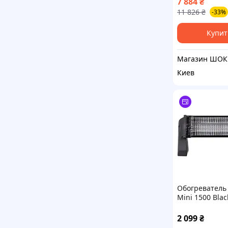
7 884
₴
высокое качес
11 826
₴
-33%
Купит
Магазин ШОК
Киев
Обогреватель
Mini 1500 Blac
2 099
₴