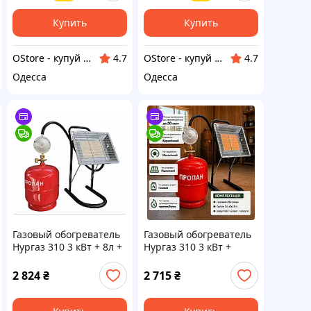
для дома гаража
террасы патио сада
Купить
Купить
OStore - купуй онлайн!
OStore - купуй онлайн!
4.7
4.7
Одесса
Одесса
Газовый обогреватель
Газовый обогреватель
Нургаз 310 3 кВт + 8л +
Нургаз 310 3 кВт +
редуктор
баллон 5л или 8л +
редуктор
2 824
₴
2 715
₴