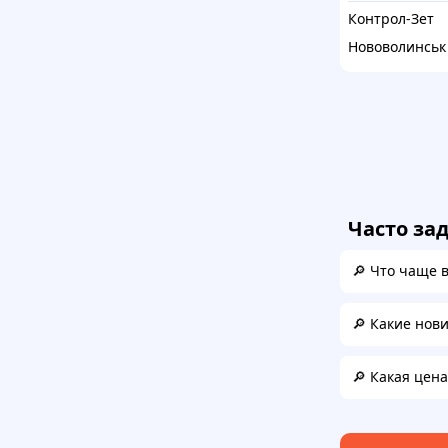
Контрол-Зет
Нововолинськ
Часто за
🔎 Что чаще 
🔎 Какие нов
🔎 Какая цен