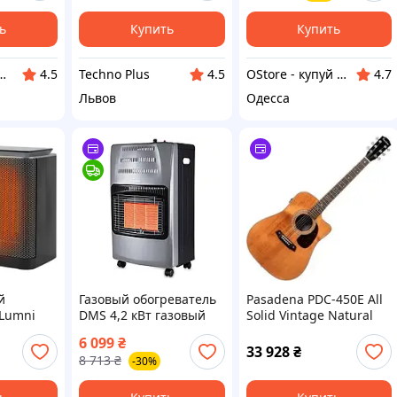
инфракрасный
обогреватель
ь
Купить
Купить
РОДАЖІ ТА БЕЗГОТІВКА ДЛЯ БІЗНЕСУ
Techno Plus
OStore - купуй онлайн!
4.5
4.5
4.7
Львов
Одесса
й
Газовый обогреватель
Pasadena PDC-450E All
 Lumni
DMS 4,2 кВт газовый
Solid Vintage Natural
Вт
инфракрасный
Dreadnought with
6 099
₴
обогреватель для дома
Electronics (PDC450EVT)
33 928
₴
8 713
₴
-30%
тольный
гаража с редуктором и
для дома
шлангом