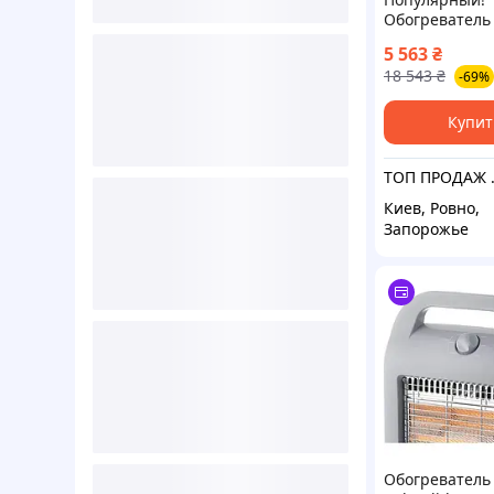
Обогреватель
Teploceramic 
5 563
₴
RA1000-800179
18 543
₴
-69%
Лучшее качес
только на
Nukleon.com.
Купит
ТОП ПРОДАЖ 
Киев, Ровно,
Запорожье
Обогреватель