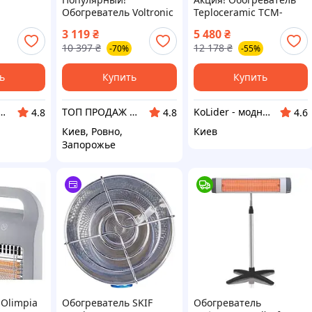
Обогреватель Voltronic
Teploceramic TCM-
TCM-
RJ-CDN-253 - Лучшее
RA1000-800179 - По
3 119
₴
5 480
₴
 -
качество только на
лучшей цене!
10 397
₴
12 178
₴
-70%
-55%
тво
Nukleon.com.ua
ua
ь
Купить
Купить
| Интернет-супермаркет «NUKLEON»
ТОП ПРОДАЖ | Интернет-супермаркет «NUKLEON»
KoLider - модный магазин
4.8
4.8
4.6
Киев, Ровно,
Киев
Запорожье
 Olimpia
Обогреватель SKIF
Обогреватель