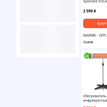
Splendid SOLA
S (99396)
2 599
₴
Купит
INSPIRE - ОПТОВІ П
Львов
Обогреватель
инфракрасный
UFO-YU23EN 2