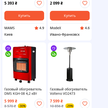
5 393
₴
2 099
₴
Купить
Купить
MAMS
ModeX
4.9
4.6
Киев
Ивано-Франковск
Газовый обогреватель
Газовый обогреватель
DMS KGH-08 4,2 кВт
Volteno VO2473
керамический
Umbrella 13 кВт
5 999
₴
7 599
₴
инфракрасный
уличный
8 570
₴
10 856
₴
-30%
-29%
газовый нагреватель
инфракрасный для