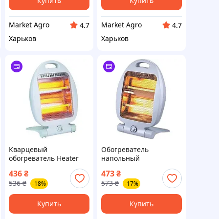
Купить
Купить
Market Agro
Market Agro
4.7
4.7
Харьков
Харьков
Кварцевый
Обогреватель
обогреватель Heater
напольный
CB-7745 Crownberg
инфракрасный
436
₴
473
₴
Quartz -800Вт
кварцевый 800 Вт RAF
536
₴
573
₴
-18%
-17%
1190
Купить
Купить