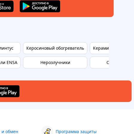
линтус
Керосиновый обогреватель
Керамические пан
ели ENSA
Нерозлучники
Обогреватель
 и обмен
Программа защиты